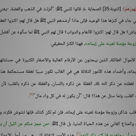
هُورُهُمْ
[التوبة:35] الصحابة
قالوا للنبي ﷺ: "أنزلت في الذهب والفضة، -يعن

تي جاء في كنزها هذا الوعيد فإلى ماذا أرشدهم النبي ﷺ هل قال لهم: اكنزوا العق
لرياش؟ هل قال لهم: اكنزوا الأنعام والدواب؟ قال لهم النبي ﷺ لما سألوه عن أفضل 
وجة مؤمنة تعينه على إيمانه
، فهذا الكنز الحقيقي.
موال الطائلة، الذين يبحثون عن الأرقام العالية والأصفار الكثيرة في حساباته
انه، وأضداد هذه الأمور الثلاثة هي في الغالب تكون سببًا لغفلة مستحكمة هذا
لغفلته عن ذكر الله
، الغفلة عن ذكره باللسان، والغفلة عن ذكره بالقلب؛ لأن 

[4]
 القلب، ولما سئل عن هذا؟ قال: "أن يكون له في كل واد مال"
.
لب شاكر، وزوجة مؤمنة تعينه على إيمانه، فإن لم تكن كذلك فإنها تشوش فكره، 
 والمتاع الفاني من هذه الحياة الدنيا، بل قال ﷺ:
من عجز منكم عن الليل أن يك
[5]
دو أن يجاهده؛ فليكثر ذكر الله
، هذه الأمور الثلاثة التي هي من أجل الأعمال