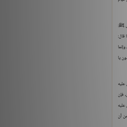
ال ﷺ:
 قال:
وإنما
ون يا
 عليه
، فإن
 عليه
من أن