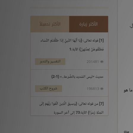
الأكثر زيارة
الأكثر تحميلاً
.
[1] قوله تعالى: {يَا أَيُّهَا النَّبِيُّ إِذَا طَلَّقْتُمُ النِّسَاء
فَطَلِّقُوهُنَّ لِعِدَّتِهِنَّ} الآية:1
التفسير والتدبر
201481
حديث «ليس الشديد بالصُّرَعة..» (1-2)
شروح الكتب
ما هو
196813
[7] من قوله تعالى: {وَسِيقَ الَّذِينَ اتَّقَوْا رَبَّهُمْ إِلَى
الْجَنَّةِ زُمَرًا} الآية:73 إلى آخر السورة
التفسير والتدبر
195969