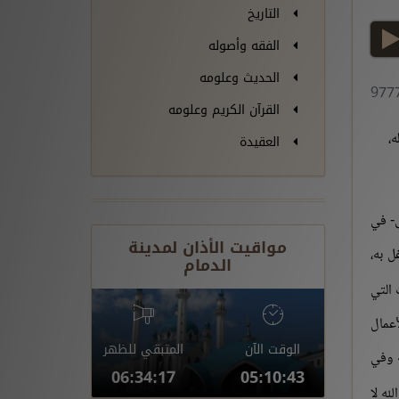
التاريخ
play
الفقه وأصوله
الحديث وعلومه
القرآن الكريم وعلومه
ه،
العقيدة
ى- في
مواقيت الأذان لمدينة
ل به،
الدمام
 التي
لأعمال
الوقت الآن
المتبقي للظهر
ه وفي
06:34:16
05:10:44
له لا