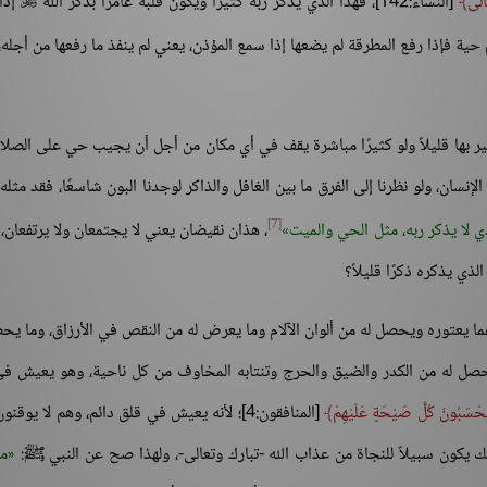
الَى
[النساء:142]، فهذا الذي يذكر ربه كثيرًا ويكون قلبه عامرًا بذكر الله
إذا

حية فإذا رفع المطرقة لم يضعها إذا سمع المؤذن، يعني لم ينفذ ما رفعها من أجله، 
سير بها قليلاً ولو كثيرًا مباشرة يقف في أي مكان من أجل أن يجيب حي على الصل
إنسان، ولو نظرنا إلى الفرق ما بين الغافل والذاكر لوجدنا البون شاسعًا، فقد مثله 
[7]
ي لا يذكر ربه، مثل الحي والميت
، هذان نقيضان يعني لا يجتمعان ولا يرتفعان،
لذي يذكره ذكرًا قليلاً؟
عما يعتوره ويحصل له من ألوان الآلام وما يعرض له من النقص في الأرزاق، وما يح
صل له من الكدر والضيق والحرج وتنتابه المخاوف من كل ناحية، وهو يعيش ف
حْسَبُونَ كُلَّ صَيْحَةٍ عَلَيْهِمْ
[المنافقون:4]؛ لأنه يعيش في قلق دائم، وهم لا يوقن
ذلك يكون سبيلاً للنجاة من عذاب الله -تبارك وتعالى-، ولهذا صح عن النبي ﷺ:
ما