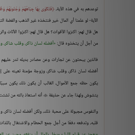
توعدهم به في هذه الآية،
فَتُكْوَى بِهَا جِبَاهُهُمْ وَجُنُوبُهُمْ وَظُ
الآية- لو علمنا أي المال خير فنتخذه غير الذهب والفضة ال
هل قال لهم: اكنزوا الأقوات؟ هل قال لهم: اكنزوا الأثاث وا
من أجل أن يتخذوه قال:
أفضله لسان ذاكر، وقلب شاكر، وز
فالذين يبحثون عن تجارات وعن مصادر بديله تدر عليهم الأ
أفضله لسان ذاكر، وقلب شاكر، وزوجة مؤمنة تعينه على إيم
يكون حظه جمع الأموال، الغالب أن يكون ذلك يكون سببًا 
يتشوش ولهذا جاء عن حذيفة
أنه استعاذ بالله من تشتت

والنفوس مجبولة على محبة ذلك، ولكن أفضله لسان ذاكر، وق
قلبه، وتدفعه دفعًا من أجل جمع الحطام والاشتغال باللذات
-يعجز عن قيام الليل- وبخل بالمال أن ينفقه، وجبن عن الع