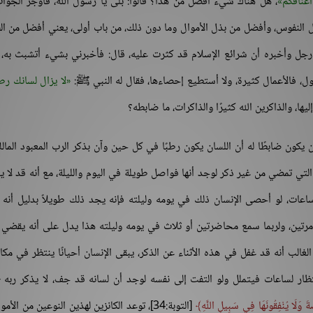
أعناقكم
، هل هناك شيء أفضل من هذا؟ قالوا: بلى يا رسول الله، فأوجز الجو
ل النفوس، وأفضل من بذل الأموال وما دون ذلك، من باب أولى، يعني أفضل من ال
رجل وأخبره أن شرائع الإسلام قد كثرت عليه، قال: فأخبرني بشيء أتشبث به،
معول، فالأعمال كثيرة، ولا أستطيع إحصاءها، فقال له النبي ﷺ:
لا يزال لسانك رطب
يها، والذاكرين الله كثيرًا والذاكرات، ما ضابطه؟
ن يكون ضابطًا له أن اللسان يكون رطبًا في كل حين وآن بذكر الرب المعبود الما
ات التي تمضي من غير ذكر لوجد أنها فواصل طويلة في اليوم والليلة، مع أنه قد لا 
 ساعات، لو أحصى الإنسان ذلك في يومه وليلته فإنه يجد ذلك طويلاً بدليل أنه
رتين، ولربما سمع محاضرتين أو ثلاث في يومه وليلته هذا يدل على أنه يقضي أو
غالب أنه قد غفل في هذه الأثناء عن الذكر، يبقى الإنسان أحيانًا ينتظر في مك
ظار لساعات فيتملل ولو التفت إلى نفسه لوجد أن لسانه قد جف، لا يذكر ربه -
َةَ وَلَا يُنْفِقُونَهَا فِي سَبِيلِ اللَّهِ
[التوبة:34]، توعد الكانزين لهذين النوعين من الأم