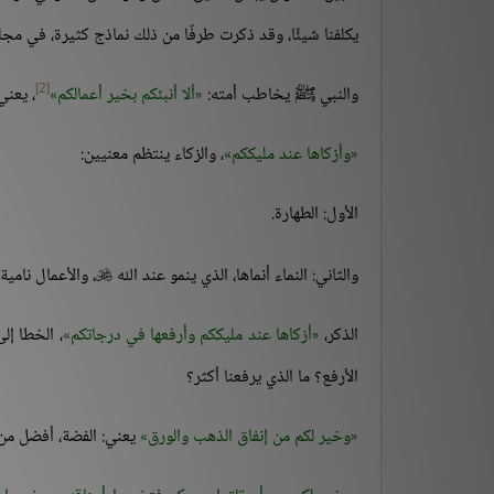
يكلفنا شيئًا، وقد ذكرت طرفًا من ذلك نماذج كثيرة، في مج
[2]
والنبي ﷺ يخاطب أمته:
ألا أنبئكم بخير أعمالكم
، يعني
وأزكاها عند مليككم
، والزكاء ينتظم معنيين:
الأول: الطهارة.
والثاني: النماء أنماها، الذي ينمو عند الله
، والأعمال نامي

الذكر،
أزكاها عند مليككم وأرفعها في درجاتكم
، الخطا إل
الأرفع؟ ما الذي يرفعنا أكثر؟
وخير لكم من إنفاق الذهب والورق
يعني: الفضة، أفضل من 