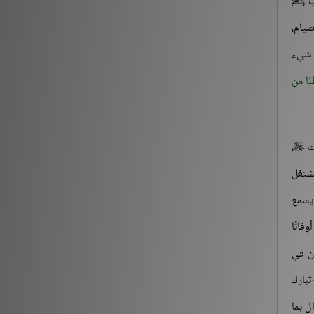
اب ﷺ
[3] من قوله تعالى: {يَوْمَ نَقُولُ لِجَهَنَّمَ هَلِ امْتَلَأْتِ}
صيام،
الآية:30 إلى آخر السورة
 شيء
التفسير والتدبر
176213
ًا من
حديث «إنما الأعمال بالنيات..» (1-2)
شروح الكتب
259561
لك
،

حديث «إن الله لا ينظر إلى أجسامكم..» إلى «إذا
يشتغل
التقى المسلمان بسيفيهما..»
 يسمع
شروح الكتب
212882
قاتًا
‏(22) لَبَّيْكَ اللَّهُمَّ لَبَّيْكَ، لَبَّيْكَ لاَ شَرِيكَ لَكَ لَبَّيْكَ، إِنَّ
ان في
الْحَمْدَ، وَالنِّعْمَةَ، لَكَ وَالْمُلْكَ، لاَ شَرِيكَ لَكَ – الجزء
تبارك
الثاني
وال بما