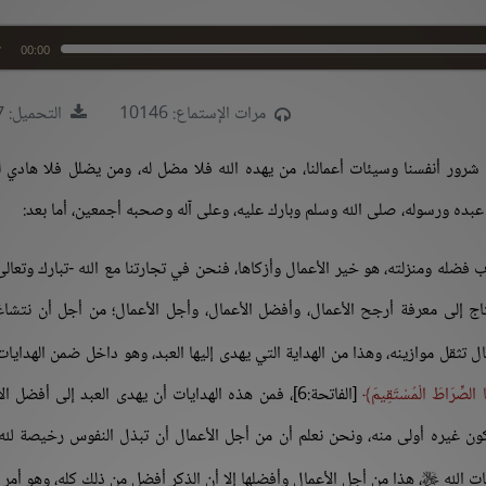
00:00
مرات الإستماع: 10146
التحميل: 9777
 شرور أنفسنا وسيئات أعمالنا، من يهده الله فلا مضل له، ومن يضلل فلا هادي ل
ا عبده ورسوله، صلى الله وسلم وبارك عليه، وعلى آله وصحبه أجمعين، أما بعد:
رب فضله ومنزلته، هو خير الأعمال وأزكاها، فنحن في تجارتنا مع الله -تبارك وتعال
حتاج إلى معرفة أرجح الأعمال، وأفضل الأعمال، وأجل الأعمال؛ من أجل أن نتشاغ
 تثقل موازينه، وهذا من الهداية التي يهدى إليها العبد، وهو داخل ضمن الهدايات
ا الصِّرَاطَ الْمُسْتَقِيمَ
[الفاتحة:6]، فمن هذه الهدايات أن يهدى العبد إلى أفضل ا
ون غيره أولى منه، ونحن نعلم أن من أجل الأعمال أن تبذل النفوس رخيصة لل
ت الله
، هذا من أجل الأعمال وأفضلها إلا أن الذكر أفضل من ذلك كله، وهو أمر ال
