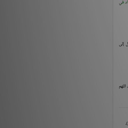
اد في
ل إلى
اللهم
أخرجه الترمذي، أبواب الدعوات عن رسول الله ﷺ، باب ما جاء في فضل الذكر، برقم (3377)، وابن ماجه، أبواب الأدب، باب فضل الذكر، برقم (3790)،