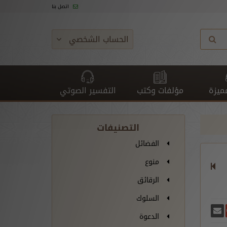
اتصل بنا
الحساب الشخصي
ميزة
مؤلفات وكتب
التفسير الصوتي
التصنيفات
الفضائل
منوع
الرقائق
السلوك
غريدة
يسبوك
أرسل بريدًا
ارك على غوغل بلس
الدعوة