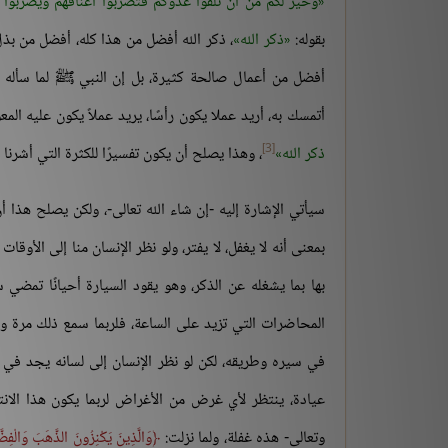
وخير لكم من أن تلقوا عدوكم فتضربوا أعناقهم ويضربوا 
بقوله:
ذكر الله
، ذكر الله أفضل من هذا كله، أفضل من بذ
أفضل من أعمال صالحة كثيرة، بل إن النبي ﷺ لما سأله 
أتمسك به، أريد عملا يكون رأسًا، يريد عملاً يكون عليه ال
[3]
ذكر الله
، وهذا يصلح أن يكون تفسيرًا للكثرة التي أشرنا إل
سيأتي الإشارة إليه -إن شاء الله تعالى-، ولكن يصلح هذا أ
بمعنى أنه لا يغفل، لا يفتر، ولو نظر الإنسان منا إلى الأوق
بها بما يشغله عن الذكر، وهو يقود السيارة أحيانًا تمضي
المحاضرات التي تزيد على الساعة، فلربما سمع ذلك مرة وم
في سيره وطريقه، لكن لو نظر الإنسان إلى لسانه يجد في ال
عيادة، ينتظر لأي غرض من الأغراض لربما يكون هذا الانت
وتعالى- هذه غفلة، ولما نزلت:
وَالَّذِينَ يَكْنِزُونَ الذَّهَبَ وَالْفِضّ