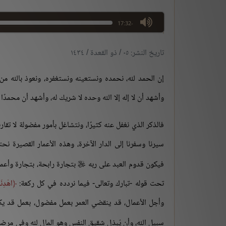
max volume
-17:32
تاريخ النشر: ٠٥ / ذو القعدة / ١٤٣٤
إن الحمد لله، نحمده ونستعينه ونستغفره، ونعوذ بالله من
وأشهد أن لا إله إلا الله وحده لا شريك له، وأشهد أن محمدً
فالذكر الذي نغفل عنه كثيرًا، ونتشاغل بأمور مفضولة لا تقا
سيرنا وسفرنا إلى الدار الآخرة، وهذه الأعمار القصيرة ن
فيكون قدوم العبد على ربه
بتجارة رابحة، بتجارة وأعمال

تحت قوله -تبارك وتعالى- فيما نردده في كل ركعة:
اهْدِنَ
وأجل الأعمال، قد ينقضي العمر بعمل مفضول، بعمل قد يك
سبيل الله، وأن يُبذل شقيق النفس وهو المال لله وفي مرضا