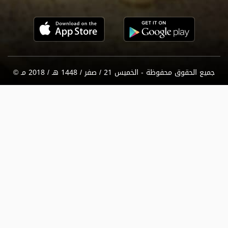
جميع الحقوق محفوظة - الخميس 21 / صفر / 1448 هـ / 2018 مـ ©