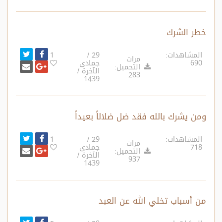
خطر الشرك
انشر تغ
شارك على ف
المشاهدات:
29 /
1
مرات
690
جمادى
أرسل بري
شارك على غ
التحميل:
الآخرة /
283
1439
ومن يشرك بالله فقد ضل ضلالاً بعيداً
انشر تغ
شارك على ف
المشاهدات:
29 /
1
مرات
718
جمادى
أرسل بري
شارك على غ
التحميل:
الآخرة /
937
1439
من أسباب تخلي الله عن العبد
انشر تغ
شارك على ف