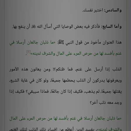
والسادس:
اختبر نفسك.
وأما السابع:
فأذكر فيه بعض الوصايا التي أسأل الله
أن ينفع بها.

هذا العنوان مأخوذ من قول النبي ﷺ:
ما ذئبان جائعان أرسلا في
[1]
غنم بأفسد لها من حرص المرء على المال والشرف لدينه
.
الذئب إذا أرسل على غنم، فما ظنكم؟! ومن يعانون هذه الأمور
ويعرفونها يدركون أن الذئب يحطمها جميعًا، ولو كان في غاية الشبع،
يقتلها جميعًا، ثم يذهب، فكيف إذا كان جائعًا، فماذا سيبقي؟ فكيف إذا
وجد معه ذئب آخر؟
ما ذئبان جائعان أرسلا في غنم بأفسد لها من حرص المرء على المال
والشرف لدينه
، يفسد الدين أعظم من إفساد ذلك الذئب لتلك الغنم،