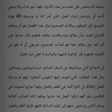
بحجة أنه يخشى على نفسه من هذه الأدواء، فهذا غير مراد، ولا ينبغي
لأحد أن يترخص بترك العمل الذي أمر الله به ورسوله ﷺ بهذه
الحجج، لكن المطلوب والأخذ الصحيح لمثل هذه القضايا هو أن يجاهد
الإنسان نفسه، وأن يعالج نيته وقصده وقلبه، فيقوم ذلك جميعًا على
أمر الله جل جلاله، هذا هو المأخذ الصحيح، فينبغي أن لا نقع في
الاتجاه المعوج فإن كراهية الشهرة والرئاسة لا تعني ترك العمل.
إن النماذج التي سنذكرها عن السلف الصالح حينما يجانبون ويجافون
مثل هذه المطالب التي تتوجه إليها النفوس الحقيرة إنهم لم يتركوا
العمل إطلاقًا، بل كانوا أئمة في العلم والعمل؛ ولهذا صاروا شموسًا في
العالمين، ولو أنهم تركوا العمل لما صاروا وبلغوا تلك المراتب العالية
وصار الناس يترضون عنهم إلى قيام الساعة، لكنهم قرنوا العلم بالعمل،