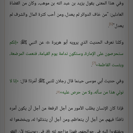
وفي هذا المعنى يقول يزيد بن عبد الله بن موهب، وكان من القضاة
العادلين: "من خاف الدوائر لم يعدل، ومن أحب كثرة المال والشرف لم
[6]
يعدل"
.
وكلنا نعرف الحديث الذي يرويه أبو هريرة
عن النبي ﷺ:
إنكم

ستحرصون على الإمارة، وستكون ندامة يوم القيامة، فنعمت المرضعة،
[7]
وبئست الفاطمة
.
وفي حديث أبي موسى حينما قال رجلان للنبي ﷺ: أمّرنا! قال:
إنا لا
نولي هذا من سأله، ولا من حرص عليه
.
[8]
فإذا كان الإنسان يطلب الأمور من أجل الرفعة من أجل أن يكون أمره
نافذًا فيهم، من أجل أن يتعاظم، ومن أجل أن يتذللوا له، ويخضعوا له
ويفتقروا إليه في حوائجهم، فهذا مزاحم لله
في ربوبيته؛ لأن الفقر
