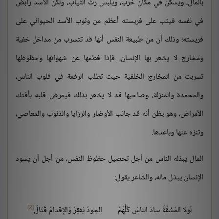
بالمال، ويسكن في مكان خرب، ويلبس رث الثياب، ولكن الأسد رابض
في نفسه فيثب على فريسته أعظم من وثوب الأسد الحيواني على
فريسته؛ وذلك أن من طبيعة النفس أنها قد تتسرب من مداخل خفية
ومخارج لا يشعر بها الإنسان، فإذا فطمها عن شهواتها وحظوظها
تسربت من المخارج الخلفية حيث تطلب الرفعة في قلوب الناس،
والمحمدة والمنزلة، وصاحبها قد لا يشعر بذلك فيمرض قلبه بأفتك
الأمراض، وهو يظن أنه قد جانب الأوضار والرزايا والذنوب والمعاصي،
وتنزه عنها وباعدها.
المال يبذله الناس من أجل تحصيل حظوظ النفس، من أجل أن يسود
الإنسان يبذل ماله، والشاعر يقول:
[2]
لَولا المَشَقَّةُ سادَ الناسُ كُلُّهُمُ
الجودُ يُفقِرُ وَالإِقدامُ قَتّالُ