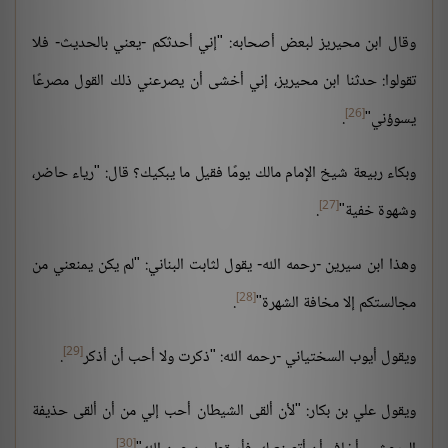
وقال ابن محيريز لبعض أصحابه: "إني أحدثكم -يعني بالحديث- فلا
تقولوا: حدثنا ابن محيريز، إني أخشى أن يصرعني ذلك القول مصرعًا
[26]
يسوؤني"
.
وبكاء ربيعة شيخ الإمام مالك يومًا فقيل ما يبكيك؟ قال: "رياء حاضر،
[27]
وشهوة خفية"
.
وهذا ابن سيرين -رحمه الله- يقول لثابت البناني: "لم يكن يمنعني من
[28]
مجالستكم إلا مخافة الشهرة"
.
[29]
ويقول أيوب السختياني -رحمه الله: "ذكرت ولا أحب أن أذكر
.
ويقول علي بن بكار: "لأن ألقى الشيطان أحب إلي من أن ألقى حذيفة
[30]