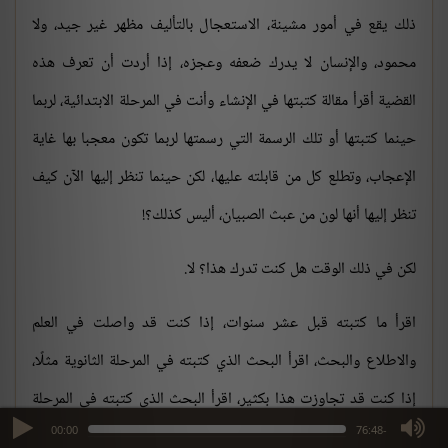
ذلك يقع في أمور مشينة، الاستعجال بالتأليف مظهر غير جيد، ولا
محمود، والإنسان لا يدرك ضعفه وعجزه، إذا أردت أن تعرف هذه
القضية أقرأ مقالة كتبتها في الإنشاء وأنت في المرحلة الابتدائية، لربما
حينما كتبتها أو تلك الرسمة التي رسمتها لربما تكون معجبا بها غاية
الإعجاب، وتطلع كل من قابلته عليها، لكن حينما تنظر إليها الآن كيف
تنظر إليها أنها لون من عبث الصبيان، أليس كذلك؟!
لكن في ذلك الوقت هل كنت تدرك هذا؟ لا.
اقرأ ما كتبته قبل عشر سنوات، إذا كنت قد واصلت في العلم
والاطلاع والبحث، اقرأ البحث الذي كتبته في المرحلة الثانوية مثلًا،
إذا كنت قد تجاوزت هذا بكثير، اقرأ البحث الذي كتبته في المرحلة
max volume
00:00
-76:48
الجامعية ثم احكم، الإنسان حينما يقرأ ما كتبه قبل خمس سنوات