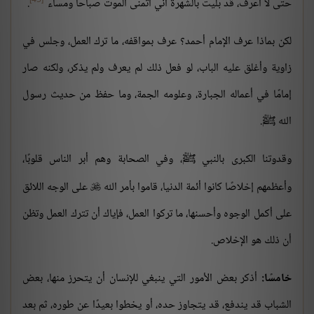
[45]
حتى لا أعرف، قد بليت بالشهرة أني أتمنى الموت صباحًا ومساء"
.
لكن بماذا عرف الإمام أحمد؟ عرف بمواقفه، ما ترك العمل، وجلس في
زاوية وأغلق عليه الباب، لو فعل ذلك لم يعرف ولم يذكر، ولكنه صار
إمامًا في أعماله الجبارة، وعلومه الجمة، وما حفظ من حديث رسول
الله ﷺ.
وقدوتنا الكبرى بالنبي ﷺ، وفي الصحابة وهم أبر الناس قلوبًا،
وأعظمهم إخلاصًا كانوا أئمة الدنيا، قاموا بأمر الله
على الوجه اللائق

على أكمل الوجوه وأحسنها، ما تركوا العمل، فإياك أن تترك العمل وتظن
أن ذلك هو الإخلاص.
خامسًا:
أذكر بعض الأمور التي ينبغي للإنسان أن يتحرز منها، بعض
الشباب قد يندفع، قد يتجاوز حده، أو يخطوا بعيدًا عن طوره، ثم بعد