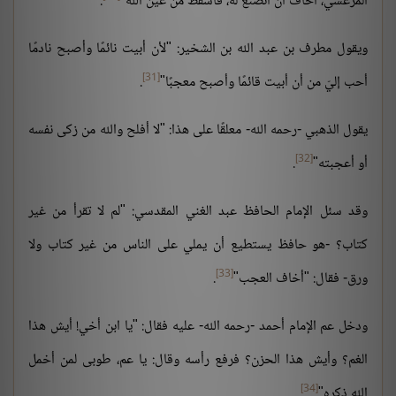
المرعشي، أخاف أن أتصنع له، فأسقط من عين الله"
.
ويقول مطرف بن عبد الله بن الشخير: "لأن أبيت نائمًا وأصبح نادمًا
[31]
أحب إليّ من أن أبيت قائمًا وأصبح معجبًا"
.
يقول الذهبي -رحمه الله- معلقًا على هذا: "لا أفلح والله من زكى نفسه
[32]
أو أعجبته"
.
وقد سئل الإمام الحافظ عبد الغني المقدسي: "لم لا تقرأ من غير
كتاب؟ -هو حافظ يستطيع أن يملي على الناس من غير كتاب ولا
[33]
ورق- فقال: "أخاف العجب"
.
ودخل عم الإمام أحمد -رحمه الله- عليه فقال: "يا ابن أخي! أيش هذا
الغم؟ وأيش هذا الحزن؟ فرفع رأسه وقال: يا عم، طوبى لمن أخمل
[34]
الله ذكره"
.