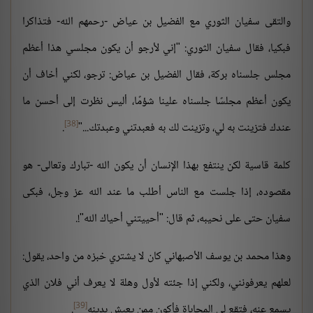
والتقى سفيان الثوري مع الفضيل بن عياض -رحمهم الله- فتذاكرا
فبكيا، فقال سفيان الثوري: "إني لأرجو أن يكون مجلسي هذا أعظم
مجلس جلسناه بركة، فقال الفضيل بن عياض: ترجو، لكني أخاف أن
يكون أعظم مجلسًا جلسناه علينا شؤمًا، أليس نظرت إلى أحسن ما
[38]
عندك فتزينت به لي، وتزينت لك به فعبدتني وعبدتك..."
.
كلمة قاسية لكن ينتفع بهذا الإنسان أن يكون الله -تبارك وتعالى- هو
مقصوده، إذا جلست مع الناس أطلب ما عند الله عز وجل، فبكى
سفيان حتى على نحيبه، ثم قال: "أحييتني أحياك الله"!.
وهذا محمد بن يوسف الأصبهاني كان لا يشتري خبزه من واحد، يقول:
لعلهم يعرفونني، ولكني إذا جئته لأول وهلة لا يعرف أني فلان الذي
[39]
يسمع عنه، فتقع لي المحاباة فأكون ممن يعيش بدينه
.