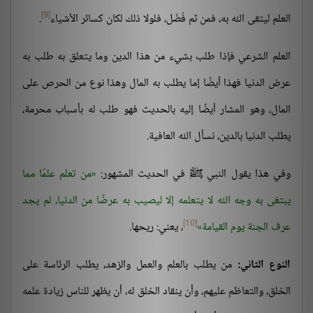
[9]
العلم ليتقى الله به، فمن ثم فُضّل، فلولا ذلك لكان كسائر الأشياء
.
العلم الشرعي فإذا طلب بشيء من هذا الدين وما يتعلق به طلب به
عرض الدنيا فهذا أيضًا إما يطلب به المال وهذا نوع من الحرص على
المال، وهو المشار أيضًا إليه بالحديث فهو طلب له بأسباب محرمة،
يطلب الدنيا بالدين، نسأل الله العافية.
وفي هذا يقول النبي ﷺ في الحديث المشهور:
من تعلم علمًا مما
يبتغى به وجه الله لا يتعلمه إلا ليصيب به عرضًا من الدنيا، لم يجد
[10]
عرف الجنة يوم القيامة
، يعني: ريحها.
النوع الثاني:
من يطلب بالعلم والعمل والزهد، يطلب الرئاسة على
الخلق، والتعاظم عليهم، وأن ينقاد الخلق له، أن يظهر للناس زيادة علمه