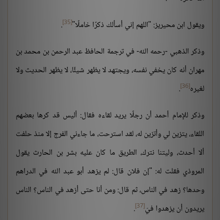
[35]
ويقول ابن محيريز: "اللهم إني أسألك ذكرًا خاملًا"
.
وذكر الذهبي -رحمه الله- في ترجمة الحافظ عبد الرحمن بن محمد بن
مهران أنه كان يخفي نفسه، ويجتهد لا يظهر شيئًا، لا يظهر الحديث ولا
[36]
لغيره
.
وذكر للإمام أحمد أن رجلًا يريد لقاءه فقال: أليس قد كرها بعضهم
اللقاء، يتزين لي وأتزين له، لقد استرحت، ما جاءني الفرج إلا منذ حلفت
ألا أحدث، وليتنا نترك، الطريق ما كان عليه بشر بن الحارث يقول
المروذي فقلت له: "إن فلان قال: لم يزهد أبو عبد الله في الدراهم
وحدها؟ زهد في الناس، ثم قال: ومن أنا حتى أزهد في الناس؟ الناس
[37]
يريدون أن يزهدوا فيّ
.