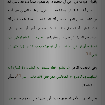
وتقواه، وورعه من أجل أن يعظموه، ويحمدوه فهذا متوعد بالنار، قد
استعمل آلة الآخرة في هذا المطلب الدنيء الوضيع المهين، فهو أشد
من ذلك الإنسان الذي استعمل آلة الدنيا لطلب رفعة ونحو ذلك، آلة
الدنيا المال، أو الولاية، هذا استعمل دينه من أجل أن يحصل على
عرض من الدنيا دنيء، والنبي ﷺ يقول:
من طلب العلم ليماري فيه
السفهاء، أو ليباهي به العلماء، أو ليصرف وجوه الناس إليه فهو في
[11]
النار
.
وفي الحديث الآخر:
لا تعلموا العلم لتباهوا به العلماء، ولا لتماروا به
[12]
السفهاء، ولا تخيروا به المجالس، فمن فعل ذلك فالنار، النار
، نسأل
الله العافية.
وفي الحديث الآخر المشهور حديث أبي هريرة في صحيح مسلم:
إن