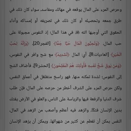
وحرص المرء على المال يوقعه في مهالك ومفاسد، سواء كان ذلك في
طرق جمعه وتحصيله أو كان ذلك في تصريفه أو إمساكه وأداء
الحقوق التي أوجبها الله
في هذا المال؛ إذ النفوس مجبولة على

حب المال،
وَتُحِبُّونَ الْمَالَ حُبًّا جَمًّا
[الفجر:20]،
وَإِنَّهُ لِحُبِّ
الْخَيْرِ
[العاديات:8]، أي: المال
لَشَدِيدٌ
مع شح وافر في النفوس،
وَمَنْ يُوقَ شُحَّ نَفْسِهِ فَأُولَئِكَ هُمُ الْمُفْلِحُونَ
[الحشر:9]، فأضاف الشح
إلى النفوس؛ لشدة تمكنه منها، فهو راسخ متغلغل في أعماق النفس،
ولكن حرص المرء على الشرف أخطر من حرصه على المال، فإن طلب
شرف الدنيا والرفعة فيها والرياسة على الناس، والعلو في الأرض يفتك
بدين الإنسان فتكًا، والزهد فيه أعظم وأصعب من الزهد في المال،
النفس يمكن أن تفطم عن كثير من شهواتها، ويمكن أن يزهد الإنسان