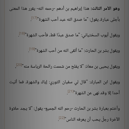
وهو الأمر الثالث:
هذا إبراهيم بن أدهم -رحمه الله- يقرر هذا المعنى
[17]
بأجلى عبارة، يقول: "ما صدق الله عبد أحب الشهرة"
.
[18]
ويقول أيوب السختياني: "ما صدق عبدًا قط، فأحب الشهرة"
.
[19]
ويقول بشر بن الحارث: "ما أتقى الله من أحب الشهرة"
.
.
[20]
ويقول يحيى بن معاذ: "لا يفلح من شممت رائحة الرياسة منه"
ويقول ابن المبارك: "قال لي سفيان الثوري: إياك والشهرة، فما أتيت
[21]
أحدا إلا وقد نهى عن الشهرة"
.
وأختم بعبارة بشر بن الحارث -رحم الله الجميع- يقول: "لا يجد حلاوة
[22]
الآخرة رجلٌ يحب أن يعرفه الناس"
.