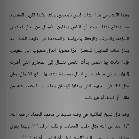
وهذا الكلام من هذا الشاعر ليس بصحيح، ولكنه هكذا قال، والمقصود
مما يتعلق بهذا البيت أن الناس يبذلون الأموال من أجل تحصيل
السؤدد، والشرف، والرفعة، والرياسة، والمحمدة في قلوب الخلق، قد
يبذل مئات الملايين؛ ليحصل أمرًا معنويًا، المال محبوب إلى النفوس،
فإذا جادت بها النفس بدأت النفس تتسلل إلى المخارج التي أشرت
إليها؛ ليعوض ما فقده من المال بمحمدة يشتريها بدفع الأموال، وقل
مثل ذلك في الجهود التي يبذلها الإنسان ببدنه، أو ما يصدر عنه من
مقال أو كتابةٍ، أو غير ذلك.
وقد قال شيخ المالكية في وقته سعيد بن محمد الحداد -رحمه الله:
[3]
"ما صد عن الله مثل طلب المحامد، وطلب الرفعة"
، ولهذا يقول
[4]
سفيان الثوري -رحمه الله: "السلامة في أن لا تحب أن تعرف"
.