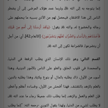
إنما يتوجه به إلى الله
، ولربما عمد هؤلاء المرضى إلى أن يضطر

الناس إلى هذا الافتقار، فيحصل لهم من الأذى بسببه ما يحملهم على
رجائه والخضوع له، والله
يقول:
وَلَقَدْ أَرْسَلْنَا إِلَى أُمَمٍ مِنْ قَبْلِكَ

فَأَخَذْنَاهُمْ بِالْبَأْسَاءِ وَالضَّرَّاءِ لَعَلَّهُمْ يَتَضَرَّعُونَ
[الأنعام:42]، أي: من أجل
أن يتضرعوا، فالضراعة تكون إلى الله
.

القسم الثاني:
وهو ذلك الإنسان الذي يطلب الرفعة في الدنيا،
والمحمدة في قلوب الخلق، والعلو على الناس بالأمور الدينية، وهذا
أسوء من الأول، ذاك يطلبه بالمال، أو بنوع ولاية، وهذا يطلبه بالدين،
بالعلم بالزهد بالتقشف، فهذا أفحش من الأول، وفساده أعظم وأخطر،
فإن العلم والعمل والزهد، إنما يطلب ذلك جميعًا رجاء ما عند الله
،

لا يطلب لشيء من الدنيا، ولهذا يقول الثوري -رحمه الله: "إنما يطلب