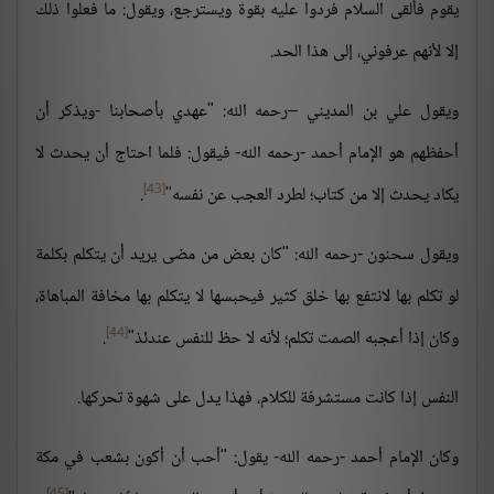
يقوم فألقى السلام فردوا عليه بقوة ويسترجع، ويقول: ما فعلوا ذلك
إلا لأنهم عرفوني، إلى هذا الحد.
ويقول علي بن المديني –رحمه الله: "عهدي بأصحابنا -ويذكر أن
أحفظهم هو الإمام أحمد -رحمه الله- فيقول: فلما احتاج أن يحدث لا
[43]
يكاد يحدث إلا من كتاب؛ لطرد العجب عن نفسه"
.
ويقول سحنون -رحمه الله: "كان بعض من مضى يريد أن يتكلم بكلمة
لو تكلم بها لانتفع بها خلق كثير فيحبسها لا يتكلم بها مخافة المباهاة،
[44]
وكان إذا أعجبه الصمت تكلم؛ لأنه لا حظ للنفس عندئذ"
.
النفس إذا كانت مستشرفة للكلام، فهذا يدل على شهوة تحركها.
وكان الإمام أحمد -رحمه الله- يقول: "أحب أن أكون بشعب في مكة