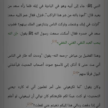
النبي ﷺ- جاء إلى أبيه وهو في البادية في إبله فلما رآه سعد من
بعيد قال: "أعوذ بالله من شر هذا الراكب"، فنزل، فقال عمر لأبيه سعد:
"أنزلت في إبلك وغنمك، وتركت الناس يتنازعون الملك بينهم؟ فضرب
سعد في صدره فقال: أسكت، سمعت رسول الله ﷺ يقول:
إن الله
[23]
يحب العبد التقي، الغني، الخفي
.
وهذا الفضيل بن عياض -رحمه الله- يقول: "وددت أنه طار في الناس
أني مت حتى لا أذكر، إني لأسمع صوت أصحاب الحديث فيأخذني
[24]
البول فرقًا منهم"
.
وكان يقول: "لما تكرهوني على أمر تعلمون أني له كاره -يعني
التحديث- لو كنت عبدًا لكم فكرهتكم كان نوالي أن تبيعوني، لو أعلم
[25]
أني إذا دفعت ردائي هذا إليكم ذهبتم عني لفعلت؟"
.