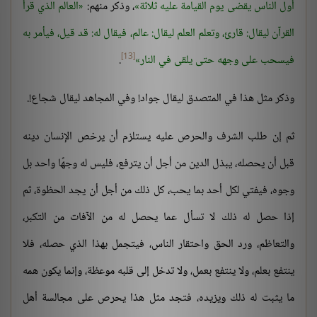
أول الناس يقضى يوم القيامة عليه ثلاثة
، وذكر منهم:
العالم الذي قرأ
القرآن ليقال: قارئ، وتعلم العلم ليقال: عالم، فيقال له: قد قيل، فيأمر به
[13]
فيسحب على وجهه حتى يلقى في النار
.
وذكر مثل هذا في المتصدق ليقال جواد! وفي المجاهد ليقال شجاع!.
ثم إن طلب الشرف والحرص عليه يستلزم أن يرخص الإنسان دينه
قبل أن يحصله، يبذل الدين من أجل أن يترفع، فليس له وجهًا واحد بل
وجوه، فيفتي لكل أحد بما يحب، كل ذلك من أجل أن يجد الحظوة، ثم
إذا حصل له ذلك لا تسأل عما يحصل له من الآفات من التكبر،
والتعاظم، ورد الحق واحتقار الناس، فيتجمل بهذا الذي حصله، فلا
ينتفع بعلم، ولا ينتفع بعمل، ولا تدخل إلى قلبه موعظة، وإنما يكون همه
ما يثبت له ذلك ويزيده، فتجد مثل هذا يحرص على مجالسة أهل