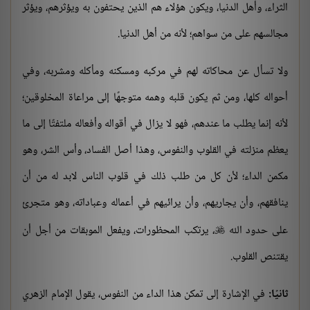
الثراء، وأهل الدنيا، ويكون هؤلاء هم الذين يحتفون به ويؤثرهم، ويؤثر
مجالسهم على من سواهم؛ لأنه من أهل الدنيا.
ولا تسأل عن محاكاته لهم في مركبه ومسكنه ومأكله ومشربه، وفي
أحواله كلها، ومن ثم يكون قلبه وهمه متوجهًا إلى مراعاة المخلوقين؛
لأنه إنما يطلب ما عندهم، فهو لا يزال في أقواله وأفعاله ملتفتًا إلى ما
يعظم منزلته في القلوب والنفوس، وهذا أصل الفساد، وأس الشر، وهو
مكمن الداء؛ لأن كل من طلب ذلك في قلوب الناس لابد له من أن
ينافقهم، وأن يجاريهم، وأن يرائيهم في أعماله وعباداته، وهو متجرئ
على حدود الله
، يرتكب المحظورات، ويفعل الموبقات من أجل أن

يقتنص القلوب.
ثانيًا:
في الإشارة إلى تمكن هذا الداء من النفوس، يقول الإمام الزهري