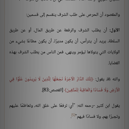
والمقصود أن الحرص على طلب الشرف ينقسم إلى قسمين:
الأول:
أن يطلب الشرف والرفعة عن طريق المال، أو عن طريق
السلطة، يريد أن يترأس، أن يكون مديرًا، أن يكون مطاعًا بشيء من
الولايات التي يتولاها ليؤمر وينهى، فمن الناس من يطلب الشرف بهذه
القضايا.
والله
يقول:
تِلْكَ الدَّارُ الْآخِرَةُ نَجْعَلُهَا لِلَّذِينَ لَا يُرِيدُونَ عُلُوًّا فِي

الْأَرْضِ وَلَا فَسَادًا وَالْعَاقِبَةُ لِلْمُتَّقِينَ
[القصص:83].
يقول ابن كثير -رحمه الله: "أي: ترفعًا على خلق الله، وتعاظمًا عليهم
[5]
وتجبرًا بهم، ولا فسادًا فيهم"
.