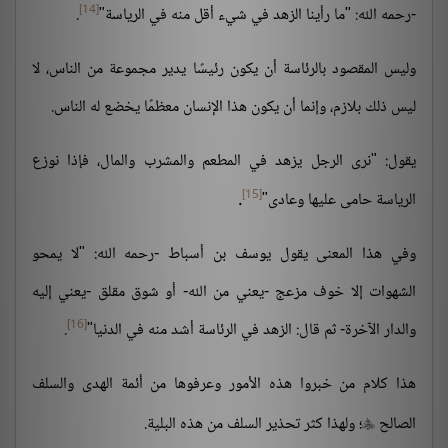
[14]
-رحمه الله: "ما رأينا الزهد في شيء أقل منه في الرياسة"
.
وليس المقصود بالرئاسة أن يكون رئيسًا يدير مجموعة من الناس، لا
ليس ذلك بلازم، وإنما أن يكون هذا الإنسان معظمًا يخضع له الناس.
يقول: "نرى الرجل يزهد في المطعم والمشرب والمال، فإذا نوزع
.
[15]
الرياسة حامى عليها وعادى"
وفي هذا المعنى يقول يوسف بن أسباط -رحمه الله: "لا يمحو
الشهوات إلا خوف مزعج -يعني من الله- أو شوق مقلق -يعني إليه
[16]
والدار الآخرة- ثم قال: الزهد في الرئاسة أشد منه في الدنيا"
.
هذا كلام من خبروا هذه الأمور وعرفوها من أئمة الهدى والسلف
الصالح
؛ ولهذا كثر تحذير السلف من هذه البلية.
