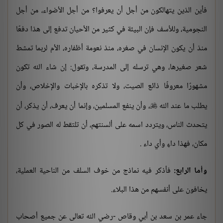
فأين الذين يتهالكون من أجل أن يعرفوا؟ من أجل الأضواء، من أجل
النجومية، وللأسف فإن البيئة في كثير من الأحيان تدفع إلى هذا دفعًا
منذ أن يكون الإنسان في صغره، منذ نعومة أظفاره، الأم لربما تمشط
شعر صغيرها، وهي ترسله إلى المدرسة، وتقول: إن شاء الله تكون
مشهورًا معروفًا ذائع الصيت، ولا تذكره بالإخبات والإخلاص، وأن
يطلب ما عند الله
، وأن ينفع المسلمين، وإنما أن يعرف، أن يذكر، أن

يتحدث الناس، ويتردد اسمه على ألسنتهم، أن تلتقط له الصور في كل
مكان، فهذا داءٍ وأي داء .
وأما الرابع:
فأذكر فيه نماذج من خوف السلف من الناحية العملية،
يخافون على أنفسهم من هذا البلاء.
جاء عمر بن سعد بن أبي وقاص -رضي الله تعالى عن جميع أصحاب