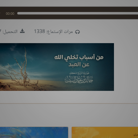
00:00
مرات الإستماع: 1338
التحميل: 5857