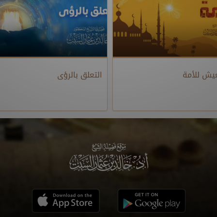
يش للأمة
التعلق بالرؤى