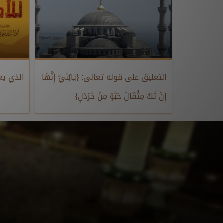
التعليق على قوله تعالى: {يَابُنَيَّ إِنَّهَا
الذي يع
إِنْ تَكُ مِثْقَالَ حَبَّةٍ مِنْ خَرْدَلٍ}