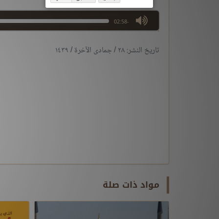
max volume
-02:58
تاريخ النشر: ٢٨ / جمادى الآخرة / ١٤٣٩
مواد ذات صلة