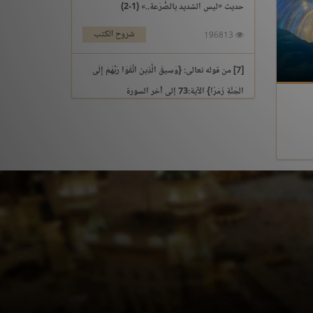
حديث «ليس الشديد بالصُّرَعة..» (1-2)
شروح الكتب
196813
[7] من قوله تعالى: {وَسِيقَ الَّذِينَ اتَّقَوْا رَبَّهُمْ إِلَى
الْجَنَّةِ زُمَرًا} الآية:73 إلى آخر السورة
التفسير والتدبر
195969
[3] من قوله تعالى: {يَوْمَ نَقُولُ لِجَهَنَّمَ هَلِ امْتَلَأْتِ}
الآية:30 إلى آخر السورة
التفسير والتدبر
176213
حديث «إنما الأعمال بالنيات..» (1-2)
شروح الكتب
259561
حديث «إن الله لا ينظر إلى أجسامكم..» إلى «إذا