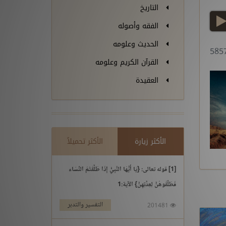
التاريخ
play
الفقه وأصوله
الحديث وعلومه
القرآن الكريم وعلومه
العقيدة
الأكثر زيارة
الأكثر تحميلاً
[1] قوله تعالى: {يَا أَيُّهَا النَّبِيُّ إِذَا طَلَّقْتُمُ النِّسَاء
فَطَلِّقُوهُنَّ لِعِدَّتِهِنَّ} الآية:1
التفسير والتدبر
201481