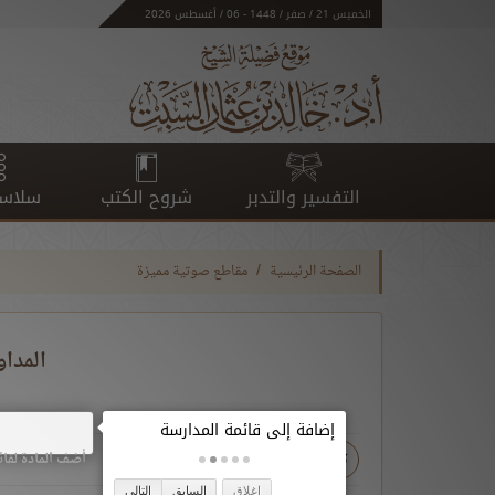
الخميس 21 / صفر / 1448 - 06 / أغسطس 2026
التفسير والتدبر
شروح الكتب
سلاسل
الصفحة الرئيسية
مقاطع صوتية مميزة
المدا
- ع
+ ع
تحميل
أضف المادة لقائ
إغلاق
السابق
التالي