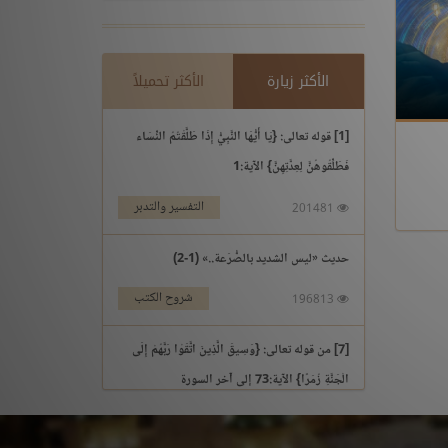
الأكثر زيارة
الأكثر تحميلاً
[1] قوله تعالى: {يَا أَيُّهَا النَّبِيُّ إِذَا طَلَّقْتُمُ النِّسَاء
فَطَلِّقُوهُنَّ لِعِدَّتِهِنَّ} الآية:1
التفسير والتدبر
201481
حديث «ليس الشديد بالصُّرَعة..» (1-2)
شروح الكتب
196813
[7] من قوله تعالى: {وَسِيقَ الَّذِينَ اتَّقَوْا رَبَّهُمْ إِلَى
الْجَنَّةِ زُمَرًا} الآية:73 إلى آخر السورة
التفسير والتدبر
195969