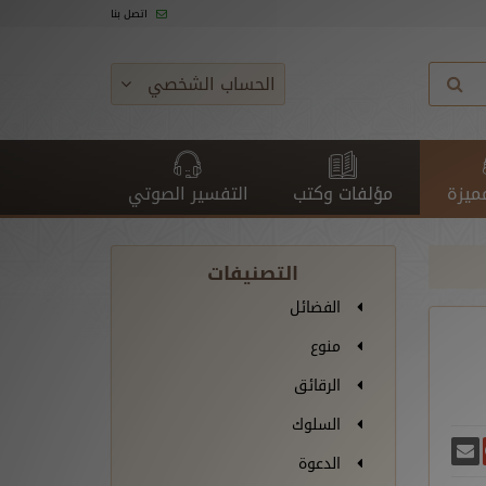
اتصل بنا
الحساب الشخصي
ميزة
مؤلفات وكتب
التفسير الصوتي
التصنيفات
الفضائل
منوع
الرقائق
السلوك
غريدة
يسبوك
أرسل بريدًا
ارك على غوغل بلس
الدعوة