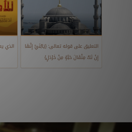
التعليق على قوله تعالى: {يَابُنَيَّ إِنَّهَا
الذي يع
إِنْ تَكُ مِثْقَالَ حَبَّةٍ مِنْ خَرْدَلٍ}