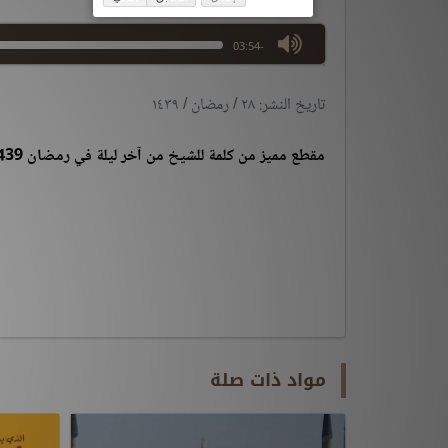
max volume
-03:54
تاريخ النشر: ٢٨ / رمضان / ١٤٣٩
مقطع مميز من كلمة للشيخ من آخر ليلة في رمضان 1439هـ
مواد ذات صلة