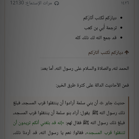
١٤٢٦
مرات الإستماع: 12130
ديارَكم تُكتب آثارُكم
ترجمة أُبي بن كعب
قد جمع الله لك ذلك كله
ديارَكم تُكتب آثارُكم
الحمد لله، والصلاة والسلام على رسول الله، أما بعد:
فمن الأحاديث الدالة على كثرة طرق الخير:
حديث جابر
أن بني سلمة أرادوا أن ينتقلوا قرب المسجد، فبلغ

ذلك رسول الله ﷺ يقول: أراد بنو سلمة أن ينتقلوا قرب المسجد،
فبلغ ذلك رسول الله ﷺ فقال لهم:
إنه قد بلغني أنكم تريدون أن
تتنقلوا قرب المسجد
، فقالوا: نعم يا رسول الله، قد أردنا ذلك،