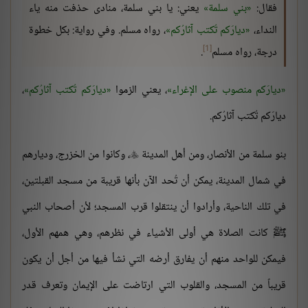
فقال:
بني سلمة
يعني: يا بني سلمة، منادى حذفت منه ياء
النداء،
ديارَكم تُكتب آثارُكم
، رواه مسلم. وفي رواية: بكل خطوة
[1]
درجة، رواه مسلم
.
ديارَكم منصوب على الإغراء
، يعني الزموا
ديارَكم تُكتب آثارُكم
،
ديارَكم تُكتب آثارُكم.
بنو سلمة من الأنصار، ومن أهل المدينة
، وكانوا من الخزرج، وديارهم

في شمال المدينة، يمكن أن تُحد الآن بأنها قريبة من مسجد القبلتين،
في تلك الناحية، وأرادوا أن ينتقلوا قرب المسجد؛ لأن أصحاب النبي
ﷺ كانت الصلاة هي أولى الأشياء في نظرهم، وهي همهم الأول،
فيمكن للواحد منهم أن يفارق أرضه التي نشأ فيها من أجل أن يكون
قريباً من المسجد، والقلوب التي ارتاضت على الإيمان وتعرف قدر