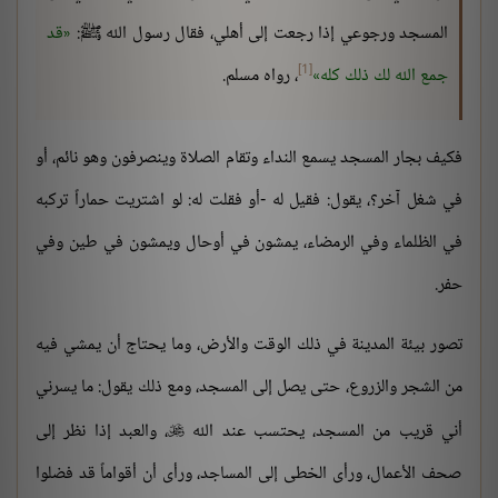
المسجد ورجوعي إذا رجعت إلى أهلي، فقال رسول الله ﷺ:
قد
[1]
جمع الله لك ذلك كله
، رواه مسلم.
فكيف بجار المسجد يسمع النداء وتقام الصلاة وينصرفون وهو نائم، أو
في شغل آخر؟، يقول: فقيل له -أو فقلت له: لو اشتريت حماراً تركبه
في الظلماء وفي الرمضاء، يمشون في أوحال ويمشون في طين وفي
حفر.
تصور بيئة المدينة في ذلك الوقت والأرض، وما يحتاج أن يمشي فيه
من الشجر والزروع، حتى يصل إلى المسجد، ومع ذلك يقول: ما يسرني
أني قريب من المسجد، يحتسب عند الله
، والعبد إذا نظر إلى

صحف الأعمال، ورأى الخطى إلى المساجد، ورأى أن أقواماً قد فضلوا