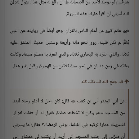
شرف، ولم يوجد لأحد من الصحابة
أن وقع له مثل هذا، يقول له: إن

الله أمرني أن أقرأ عليك هذه السورة.
فهو عالم كبير من أعلم الناس بالقرآن، وهو أيضاً في روايته عن النبي
ﷺ لم تكن قليلة، روى نحو مائة وأربعة وستين حديثًا، المتفق عليه
ثلاثة، والذي انفرد به البخاري ثلاثة، والذي انفرد به مسلم سبعة، وكانت
وفاته في زمن عثمان في نحو سنة ثلاثين من الهجرة، وقيل غير هذا.
قد جمع الله لك ذلك كله
عن أبي المنذر أبي بن كعب
قال: كان رجل لا أعلم رجلا أبعد

من المسجد منه، وكان لا تخطئه صلاة، فقيل له أو فقلت له: لو
اشتريت حمارا تركبه في الظلماء وفي الرمضاء؟ فقال: ما يسرني
أن منزلي إلى جنب المسجد إني أريد أن يكتب لي ممشاي إلى