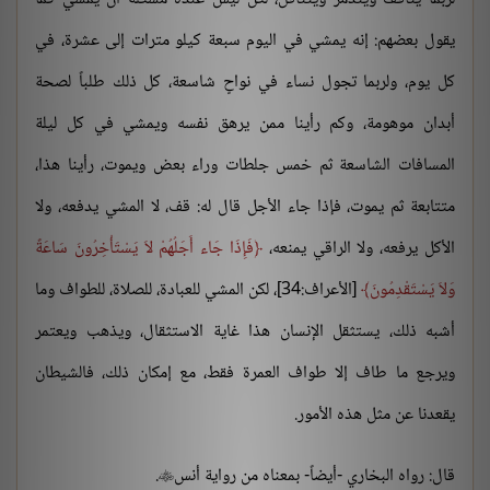
يقول بعضهم: إنه يمشي في اليوم سبعة كيلو مترات إلى عشرة، في
كل يوم، ولربما تجول نساء في نواحٍ شاسعة، كل ذلك طلباً لصحة
أبدان موهومة، وكم رأينا ممن يرهق نفسه ويمشي في كل ليلة
المسافات الشاسعة ثم خمس جلطات وراء بعض ويموت، رأينا هذا،
متتابعة ثم يموت، فإذا جاء الأجل قال له: قف، لا المشي يدفعه، ولا
الأكل يرفعه، ولا الراقي يمنعه،
فَإِذَا جَاء أَجَلُهُمْ لاَ يَسْتَأْخِرُونَ سَاعَةً
وَلاَ يَسْتَقْدِمُونَ
[الأعراف:34]، لكن المشي للعبادة، للصلاة، للطواف وما
أشبه ذلك، يستثقل الإنسان هذا غاية الاستثقال، ويذهب ويعتمر
ويرجع ما طاف إلا طواف العمرة فقط، مع إمكان ذلك، فالشيطان
يقعدنا عن مثل هذه الأمور.
قال: رواه البخاري -أيضاً- بمعناه من رواية أنس
.
