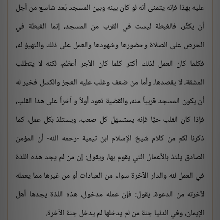
عليه بهذا فإنه يتمنى أنه لو كان بينه وبين المسجد بُعد شاسع من أجل
أن يكثِّر، فالغبطة ليست في القرب من المسجد، إنما الغبطة في
الحرص على الصلاة وحضورها وشهودها والعمل على ذلك والتهيؤ له،
فكلما كان العمل لذلك أكثر كلما كان الأجر أعظم، لكنه لا يتطلب
المشقة، لا يقصدها، وأما من ضعف وغلب عليه العجز والكسل فخير له
أن يكون المسجد قريباً منه، والقضية تعود أولاً و آخراً على هذا القلب،
فإذا كان القلب حيًّا فإنه يستسهل كل صعب، ويستلذ بكل عمل، كما
ذكرنا لكم من كلام شيخ الإسلام ابن تيمية -رحمه الله- أن المؤمن
الصادق يلتذ بالأعمال التي يقوم بها، ويقول: إن من لم يجد هذه اللذة
في العمل لله والدار الآخرة سواء من العبادات أو من غيرها مما يعمله
لآخرته من الدعوة، يقول: فإن عمله مدخول، هذه اللذة يجدها أهل
الإيمان، وفي الدنيا جنة من لم يدخلها لم يدخل جنة الآخرة.