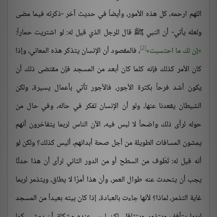
اللهم ارحمه، كل هذه الأمور، وأيضاً في حديث آخر -ذكرته فيما مضى
ولعله يأتي- أن النبي ﷺ قال للرجل الذي قيل له: لو اشتريت حماراً:
[2]
إن لك ما احتسبت
، فالمقصود أن الإنسان يتذكر هذه المعاني، وإذا
كان الأمر كذلك فإنه كلما كان أبعد من المسجد فإن مقتضى ذلك أن
يكون أشد فرحاً بكثرة الأجور، فالأجور تأتي بأعمال يسيرة، ولكن
الشيطان يقعدنا عنها، ولو أن الإنسان تفكر في حاله، وفي حال من
حوله لرأى ذلك واضحاً لا لبس فيه، الآن الناس لربما يتفاخرون أنهم
يمشون المسافات الطويلة من أجل صحة أبدانهم، أليس كذلك؟ ولكن لو
أنه قيل له: تَطُوف من السطح أو من الدور الثاني لرأى أن هذا حدثًا
يجب أن يتحدث عنه طوال العمر، وأن هذا أمرًا لا يطاق، ويتذمر لربما
غاية التذمر، لماذا؟ لأنها جاءت بالعبادة، إذا كان بيته بعيداً من المسجد
لربما يتأفف ويتذمر ويتثاقل، لكن ليس عنده مشكلة أن يمشي كما