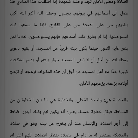
الصلاة ومعنى الأذان تجد وحشة شديدة إذا افتقدت هذا المنادي فلا
يصل إلى أسماعهم في بيوتهم، يجدون وحشة الله أكبر الله أكبر،
يناديهم حي على الصلاة حي على الفلاح، فإذا ما سمعوا ذلك
استوحشوا، إذا لم يطرق ذلك أسماعهم فإنهم يستوحشون، خلافاً لمن
ينفر غاية النفور حينما يكون بيته قريباً من المسجد، أو يقيم دعوى
ومطالبات من أجل أن لا يُبنى المسجد جوار بيته، أو يقيم مشكلات
كبيرة جدًّا مع أهل المسجد من أجل أن هذه المكبرات تزعجه أو تزعج
أولاده بزعمه، يزعجهم الأذان.
والخطوة هي: واحدة الخطى، والخطوة هي ما بين الخطوتين من
المسافة، فبكل خطوة حسنة، يعني: أنه يكون لهم بذلك أجور إضافة
إلى أجر الصلاة، والإنسان منذ أن يخرج من بيته وهو في صلاة،
والملائكة تستغفر له ما دام في مصلاه ينتظر الصلاة: اللهم اغفر له،