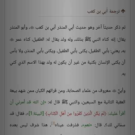
ترجمة أُبي بن كعب
ثم ذكر حديثاً آخر وهو حديث أبي المنذر أبي بن كعب
، وأبو المنذر

يقال: إنه كناه النبي ﷺ بذلك، وله ولد يقال له: الطفيل، كناه عمر

به، يعني: بأبي الطفيل، يكنى بأبي الطفيل، ويكنى بأبي المنذر، ولا بأس
أن يكنى الإنسان بكنية من غير أن يكون له ولد بهذا الاسم الذي كني
به.
وأبيٌّ
معروف من علماء الصحابة، ومن قرائهم الكبار، ممن شهد بيعة

العقبة الثانية مع السبعين، والنبي ﷺ قال له:
إن الله قد أمرني أن
أقرأ عليك:
لَمْ يَكُنِ الَّذِينَ كَفَرُوا مِنْ أَهْلِ الْكِتَابِ
[البينة:1]
،
فقال: قد
[3]
سمّاني لك؟، قال:
نعم
، فذرفت عيناه
، هذا شرف ليس بعده