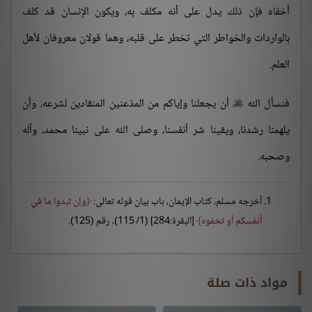
أخفاه فإن ذلك يدل على أنه مكلف به، ويكون الإنسان قد كلف
بالواردات والخواطر التي تخطر على قلبه، وهما قولان معروفان لأهل
العلم.
فنسأل الله
أن يجعلنا وإياكم من المذعنين المنقادين لشرعه، وأن

يلهمنا رشدنا، ويقينا شر أنفسنا، وصلى الله على نبينا محمد، وآله
وصحبه.
أخرجه مسلم، كتاب الإيمان، باب بيان قوله تعالى:
وإن تبدوا ما في
أنفسكم أو تخفوه
[البقرة:284] (1/ 115)، رقم (125).
مواد ذات صلة