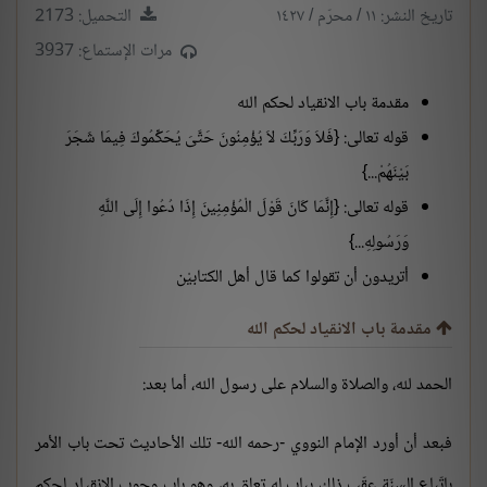
تاريخ النشر: ١١ / محرّم / ١٤٢٧
التحميل: 2173
مرات الإستماع: 3937
مقدمة باب الانقياد لحكم الله
قوله تعالى: {فَلاَ وَرَبِّكَ لاَ يُؤْمِنُونَ حَتَّىَ يُحَكِّمُوكَ فِيمَا شَجَرَ
بَيْنَهُمْ...}
قوله تعالى: {إِنَّمَا كَانَ قَوْلَ الْمُؤْمِنِينَ إِذَا دُعُوا إِلَى اللَّهِ
وَرَسُولِهِ...}
أتريدون أن تقولوا كما قال أهل الكتابيْن
مقدمة باب الانقياد لحكم الله
الحمد لله، والصلاة والسلام على رسول الله، أما بعد:
فبعد أن أورد الإمام النووي -رحمه الله- تلك الأحاديث تحت باب الأمر
باتّباع السنّة عقّب ذلك بباب له تعلق به، وهو باب وجوب الانقياد لحكم