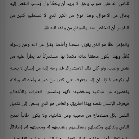
للناس: إنه على صواب وحق، لا يريد أن يخطَّأ وأن يُنسب النقص إليه
بحال من الأحوال، وهذا نوع من الكبر الذي لا تستطيع كثير من
النفوس أن تتخلص منه، والموفق من وفقه الله
.

والمؤمن حقًّا هو الذي يقول: سمعنا وأطعنا، يقبل عن الله وعن رسوله
ﷺ، وبهذا يكون محققاً لذاته مكملاً لها، مستدركاً لما يطرأ عليه من
نقص وعيب، ولو كان ذلك الاستدراك قد وجه إليه من إنسان لا يحبه
أو يكرهه، فالإنسان إنما يتعرف على كثير من عيوبه وأخطائه وزلاته
وتقصيره من شانئيه ومبغضيه؛ لأنهم يتلمسون العثرات والأخطاء،
فيعرف الإنسان نقصه بهذا الطريق، والعاقل هو الذي يسعى إلى تكميل
النفس بكل مستطاع من محبيه ومن شانئيه، ولا يكون طالباً لمدح
الناس وثنائهم، وتكميلهم وتعظيمهم وتقديمهم له ومحبتهم له، إطلاقاً،