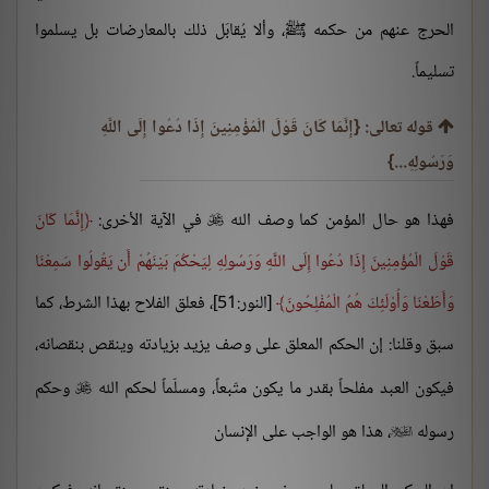
الحرج عنهم من حكمه ﷺ، وألا يُقابَل ذلك بالمعارضات بل يسلموا
تسليماً.
قوله تعالى: {إِنَّمَا كَانَ قَوْلَ الْمُؤْمِنِينَ إِذَا دُعُوا إِلَى اللَّهِ
وَرَسُولِهِ...}
فهذا هو حال المؤمن كما وصف الله
في الآية الأخرى:
إِنَّمَا كَانَ

قَوْلَ الْمُؤْمِنِينَ إِذَا دُعُوا إِلَى اللَّهِ وَرَسُولِهِ لِيَحْكُمَ بَيْنَهُمْ أَن يَقُولُوا سَمِعْنَا
وَأَطَعْنَا وَأُوْلَئِكَ هُمُ الْمُفْلِحُونَ
[النور:51]، فعلق الفلاح بهذا الشرط، كما
سبق وقلنا: إن الحكم المعلق على وصف يزيد بزيادته وينقص بنقصانه،
فيكون العبد مفلحاً بقدر ما يكون متّبعاً، ومسلّماً لحكم الله
وحكم

رسوله
، هذا هو الواجب على الإنسان
