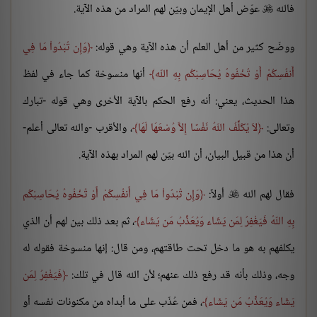
فالله
عوّض أهل الإيمان وبيّن لهم المراد من هذه الآية.

ووضّح كثير من أهل العلم أن هذه الآية وهي قوله:
وَإِن تُبْدُواْ مَا فِي
أَنفُسِكُمْ أَوْ تُخْفُوهُ يُحَاسِبْكُم بِهِ اللّه
أنها منسوخة كما جاء في لفظ
هذا الحديث، يعني: أنه رفع الحكم بالآية الأخرى وهي قوله -تبارك
وتعالى:
لاَ يُكَلِّفُ اللّهُ نَفْسًا إِلاَّ وُسْعَهَا لَهَا
، والأقرب -والله تعالى أعلم-
أن هذا من قبيل البيان، أن الله بيّن لهم المراد بهذه الآية.
فقال لهم الله
أولاً:
وَإِن تُبْدُواْ مَا فِي أَنفُسِكُمْ أَوْ تُخْفُوهُ يُحَاسِبْكُم

بِهِ اللّهُ فَيَغْفِرُ لِمَن يَشَاء وَيُعَذِّبُ مَن يَشَاء
، ثم بعد ذلك بين لهم أن الذي
يكلفهم به هو ما دخل تحت طاقتهم، ومن قال: إنها منسوخة فقوله له
وجه، وذلك بأنه قد رفع ذلك عنهم؛ لأن الله قال في تلك:
فَيَغْفِرُ لِمَن
يَشَاء وَيُعَذِّبُ مَن يَشَاء
، فمن عُذّب على ما أبداه من مكنونات نفسه أو