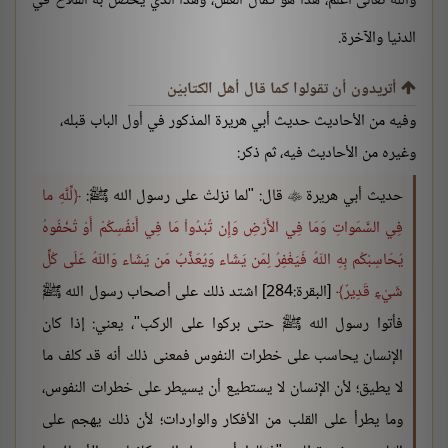
والله تعالى أعلم، هذا هو كمال العقل، وهذا الذي يحصل به الفلاح في
الدنيا والآخرة.
أتريدون أن تقولوا كما قال أهل الكتابيْن
وفيه من الأحاديث حديث أبي هريرة المذكور في أول الباب قبله،
وغيره من الأحاديث فيه، ثم ذكر:
حديث أبي هريرة
قال: "لما نزلتْ على رسول الله ﷺ:
لِّلَّهِ ما

فِي السَّمَواتِ وَمَا فِي الأَرْضِ وَإِن تُبْدُواْ مَا فِي أَنفُسِكُمْ أَوْ تُخْفُوهُ
يُحَاسِبْكُم بِهِ اللّهُ فَيَغْفِرُ لِمَن يَشَاء وَيُعَذِّبُ مَن يَشَاء وَاللّهُ عَلَى كُلِّ
شَيْءٍ قَدِيرٌ
[البقرة:284] اشتد ذلك على أصحاب رسول الله ﷺ
فأتوا رسول الله ﷺ حتى بركوا على الركب"، يعني: إذا كان
الإنسان يحاسب على خطرات النفوس فمعنى ذلك أنه قد كلف ما
لا يطيق؛ لأن الإنسان لا يستطيع أن يسيطر على خطرات النفوس،
وما يطرأ على القلب من الأفكار والواردات؛ لأن ذلك يهجم على