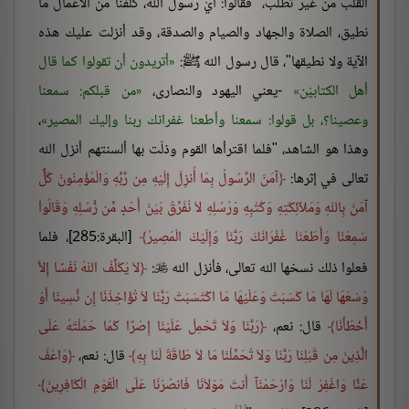
القلب من غير تطلب، "فقالوا: أيْ رسول الله، كلفنا من الأعمال ما
نطيق، الصلاة والجهاد والصيام والصدقة، وقد أنزلت عليك هذه
الآية ولا نطيقها"، قال رسول الله ﷺ:
أتريدون أن تقولوا كما قال
أهل الكتابيْن
-يعني اليهود والنصارى،
من قبلكم: سمعنا
وعصينا؟، بل قولوا: سمعنا وأطعنا غفرانك ربنا وإليك المصير
،
وهذا هو الشاهد، "فلما اقترأها القوم وذلّت بها ألسنتهم أنزل الله
تعالى في إثرها:
آمَنَ الرَّسُولُ بِمَا أُنزِلَ إِلَيْهِ مِن رَّبِّهِ وَالْمُؤْمِنُونَ كُلٌّ
آمَنَ بِاللّهِ وَمَلآئِكَتِهِ وَكُتُبِهِ وَرُسُلِهِ لاَ نُفَرِّقُ بَيْنَ أَحَدٍ مِّن رُّسُلِهِ وَقَالُواْ
سَمِعْنَا وَأَطَعْنَا غُفْرَانَكَ رَبَّنَا وَإِلَيْكَ الْمَصِيرُ
[البقرة:285]، فلما
فعلوا ذلك نسخها الله تعالى، فأنزل الله
:
لاَ يُكَلِّفُ اللّهُ نَفْسًا إِلاَّ

وُسْعَهَا لَهَا مَا كَسَبَتْ وَعَلَيْهَا مَا اكْتَسَبَتْ رَبَّنَا لاَ تُؤَاخِذْنَا إِن نَّسِينَا أَوْ
أَخْطَأْنَا
قال: نعم،
رَبَّنَا وَلاَ تَحْمِلْ عَلَيْنَا إِصْرًا كَمَا حَمَلْتَهُ عَلَى
الَّذِينَ مِن قَبْلِنَا رَبَّنَا وَلاَ تُحَمِّلْنَا مَا لاَ طَاقَةَ لَنَا بِهِ
قال: نعم،
وَاعْفُ
عَنَّا وَاغْفِرْ لَنَا وَارْحَمْنَآ أَنتَ مَوْلاَنَا فَانصُرْنَا عَلَى الْقَوْمِ الْكَافِرِينَ