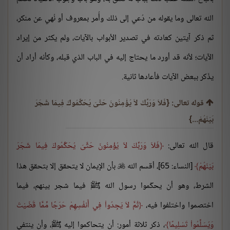
الله تعالى وما يقوله من دُعي إلى ذلك وأُمر بمعروف أو نُهي عن منكر،
ثم ذكر آيتين كعادته في تصدير الأبواب بالآيات، ولم يكثر من إيراد
الآيات؛ لأنه قد أورد ما يحتاج إليه في الباب الذي قبله، وكأنه أراد أن
يذّكر ببعض الآيات فأعادها ثانية.
قوله تعالى: {فَلاَ وَرَبِّكَ لاَ يُؤْمِنُونَ حَتَّىَ يُحَكِّمُوكَ فِيمَا شَجَرَ
بَيْنَهُمْ...}
قال الله تعالى:
فَلاَ وَرَبِّكَ لاَ يُؤْمِنُونَ حَتَّىَ يُحَكِّمُوكَ فِيمَا شَجَرَ
بَيْنَهُمْ
[النساء: 65]، أقسم الله
بأن الإيمان لا يتحقق إلا بتحقق هذا

الشرط، وهو أن يحكّموا رسول الله ﷺ فيما شجر بينهم، فيما
اختصموا واختلفوا فيه،
ثُمَّ لاَ يَجِدُواْ فِي أَنفُسِهِمْ حَرَجًا مِّمَّا قَضَيْتَ
وَيُسَلِّمُواْ تَسْلِيمًا
، ذكر ثلاثة أمور: أن يتحاكموا إليه ﷺ، وأن ينتفي