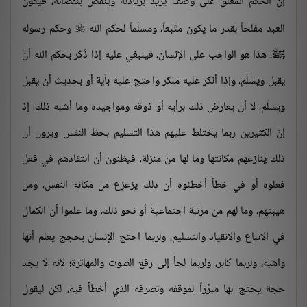
إن الحكم المعلق على وصف يزيد بزيادته وينقص بنقصانه، فيكون
العبد مفلحاً بقدر ما يكون متّبعاً، ومسلّماً لحكم الله
وحكم رسوله

ﷺ، هذا هو الواجب على الإنسان، فينبغي عليه إذا ذُكّر بحكم الله أن
يقبل ويسلّم، وإذا أنكر عليه منكر واحتج عليه بآية أو بحديث أن يقبل
ويسلّم، لا أن يعارض ذلك برأيه أو ذوقه ومواجيده وما أشبه ذلك، إذ
إنّ الكثيرين ربما يختلط عليهم هذا التسليم بحظ النفس ويرون أن
ذلك ينازعهم مكانتها وما لها من منزلة، فيظنون أن انتقادهم في فعل
فعلوه أو في خطأ أخطئوه أن ذلك يزعزع من مكانة النفس، ومن
هيبتهم، وما لهم من مرتبة اجتماعية أو نحو ذلك، وما علموا أن الكمال
في الاتباع والانقياد والتسليم، ولربما احتج الإنسان بحجج يعلم أنها
واهية، ولربما كابر، ولربما لجأ إلى رفع الصوت والمهاترة؛ لأنه لا يجد
حجة يحتج بها مبرِّراً لموقفه وتصرفه الذي أخطأ فيه، لكن ليقول