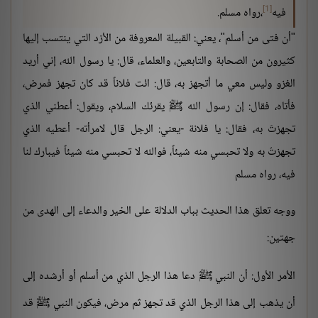
[1]
فيه
،رواه مسلم.
"أن فتى من أسلم"، يعني: القبيلة المعروفة من الأزد التي ينتسب إليها
كثيرون من الصحابة والتابعين، والعلماء، قال: يا رسول الله، إني أريد
الغزو وليس معي ما أتجهز به، قال: ائت فلاناً قد كان تجهز فمرض،
فأتاه، فقال: إن رسول الله ﷺ يقرئك السلام، ويقول: أعطني الذي
تجهزتَ به، فقال: يا فلانة -يعني: الرجل قال لامرأته- أعطيه الذي
تجهزتُ به ولا تحبسي منه شيئاً، فوالله لا تحبسي منه شيئاً فيبارك لنا
فيه، رواه مسلم
ووجه تعلق هذا الحديث بباب الدلالة على الخير والدعاء إلى الهدى من
جهتين:
الأمر الأول: أن النبي ﷺ دعا هذا الرجل الذي من أسلم أو أرشده إلى
أن يذهب إلى هذا الرجل الذي قد تجهز ثم مرض، فيكون النبي ﷺ قد