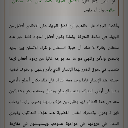
أن النبي ﷺ قال:
أفضل الجهاد كلمة عدل عند سلطان
جائر
،رواه أبو داود.
وأفضل الجهاد على ظاهره، أي: أفضل الجهاد على الإطلاق، أفضل من
الجهاد في ساحة المعركة، ولماذا يكون أفضل الجهاد كلمة حق عند
سلطان جائر؟ لا شك أن هيبة السلطان وانفراد الإنسان بين يديه
بالنصح والأمر والنهي مع ما قد يواجه غالباً من ردود أفعال لربما
تتسبب في لحوق الضرر بهذا الإنسان الذي يأمر وينهى، والخوف قضية
جبليّة عند الإنسان فإذا وجد معه انفراد فإن ذلك يكون أعظم وأوفى،
بينما في أرض المعركة يذهب الإنسان ويقاتل ومعه جيش يشتركون
معه في هذا القتال، فهو يقاتل بين هؤلاء ولربما يصيب ولربما يصاب
فهو لا يدري، وتتحرك النفس الغضبية عند هؤلاء المقاتلين، وتجري
الدماء في عروقهم في مواجهة عدوهم، ويستبسلون في مقارعة