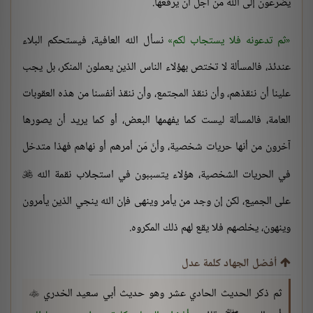
يضرعون إلى الله من أجل أن يرفعها.
ثم تدعونه فلا يستجاب لكم
نسأل الله العافية، فيستحكم البلاء
عندئذ، فالمسألة لا تختص بهؤلاء الناس الذين يعملون المنكر، بل يجب
علينا أن ننقذهم، وأن ننقذ المجتمع، وأن ننقذ أنفسنا من هذه العقوبات
العامة، فالمسألة ليست كما يفهمها البعض، أو كما يريد أن يصورها
آخرون من أنها حريات شخصية، وأنّ مَن أمرهم أو نهاهم فهذا متدخل
في الحريات الشخصية، هؤلاء يتسببون في استجلاب نقمة الله

على الجميع، لكن إن وجد من يأمر وينهى فإن الله ينجي الذين يأمرون
وينهون، يخلصهم فلا يقع لهم ذلك المكروه.
أفضل الجهاد كلمة عدل
ثم ذكر الحديث الحادي عشر وهو حديث أبي سعيد الخدري
