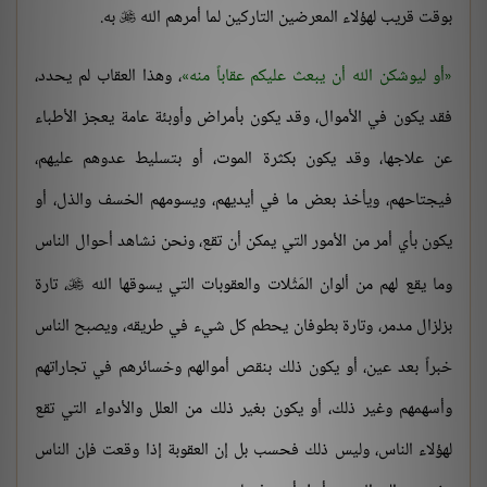
بوقت قريب لهؤلاء المعرضين التاركين لما أمرهم الله
به.

أو ليوشكن الله أن يبعث عليكم عقاباً منه
، وهذا العقاب لم يحدد،
فقد يكون في الأموال، وقد يكون بأمراض وأوبئة عامة يعجز الأطباء
عن علاجها، وقد يكون بكثرة الموت، أو بتسليط عدوهم عليهم،
فيجتاحهم، ويأخذ بعض ما في أيديهم، ويسومهم الخسف والذل، أو
يكون بأي أمر من الأمور التي يمكن أن تقع، ونحن نشاهد أحوال الناس
وما يقع لهم من ألوان المَثُلات والعقوبات التي يسوقها الله
، تارة

بزلزال مدمر، وتارة بطوفان يحطم كل شيء في طريقه، ويصبح الناس
خبراً بعد عين، أو يكون ذلك بنقص أموالهم وخسائرهم في تجاراتهم
وأسهمهم وغير ذلك، أو يكون بغير ذلك من العلل والأدواء التي تقع
لهؤلاء الناس، وليس ذلك فحسب بل إن العقوبة إذا وقعت فإن الناس