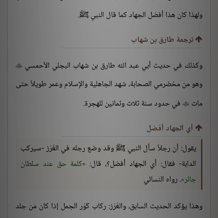
ولهذا كان هذا أفضل الجهاد كما قال النبي ﷺ.
ترجمة طارق بن شهاب
وكذلك في حديث أبي عبد الله طارق بن شهاب البجلي الأحمسي

وهو من مخضرمي الصحابة، شهد الجاهلية والإسلام وعمر طويلاً حتى
مات
في حدود سنة ثلاث وثمانين للهجرة.

أي الجهاد أفضل
يقول: أن رجلاً سأل النبي ﷺ وقد وضع رجله في الغَرْز -سيركب
الدابة- فقال: أي الجهاد أفضل؟، قال:
كلمة حق عند سلطان
جائر
. رواه النسائي
وهذا يؤكد الحديث السابق، والغَرْز: ركاب كَوْر الجمل إذا كان من جلد