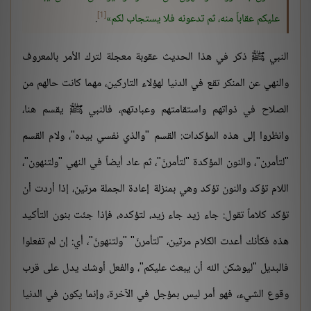
[1]
عليكم عقاباً منه، ثم تدعونه فلا يستجاب لكم
.
النبي ﷺ ذكر في هذا الحديث عقوبة معجلة لترك الأمر بالمعروف
والنهي عن المنكر تقع في الدنيا لهؤلاء التاركين، مهما كانت حالهم من
الصلاح في ذواتهم واستقامتهم وعبادتهم، فالنبي ﷺ يقسم هنا،
وانظروا إلى هذه المؤكدات: القسم "والذي نفسي بيده"، ولام القسم
"لتأمرن"، والنون المؤكدة "لتأمرنّ"، ثم عاد أيضاً في النهي "ولتنهون"،
اللام تؤكد والنون تؤكد وهي بمنزلة إعادة الجملة مرتين، إذا أردت أن
تؤكد كلاماً تقول: جاء زيد جاء زيد، لتؤكده، فإذا جئت بنون التأكيد
هذه فكأنك أعدت الكلام مرتين، "لتأمرنّ" "ولتنهونّ"، أي: إن لم تفعلوا
فالبديل "ليوشكن الله أن يبعث عليكم"، والفعل أوشك يدل على قرب
وقوع الشيء، فهو أمر ليس بمؤجل في الآخرة، وإنما يكون في الدنيا