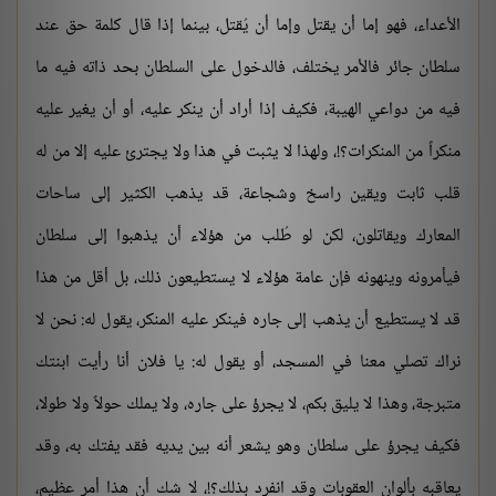
الأعداء، فهو إما أن يقتل وإما أن يُقتل، بينما إذا قال كلمة حق عند
سلطان جائر فالأمر يختلف، فالدخول على السلطان بحد ذاته فيه ما
فيه من دواعي الهيبة، فكيف إذا أراد أن ينكر عليه، أو أن يغير عليه
منكراً من المنكرات؟!، ولهذا لا يثبت في هذا ولا يجترئ عليه إلا من له
قلب ثابت ويقين راسخ وشجاعة، قد يذهب الكثير إلى ساحات
المعارك ويقاتلون، لكن لو طُلب من هؤلاء أن يذهبوا إلى سلطان
فيأمرونه وينهونه فإن عامة هؤلاء لا يستطيعون ذلك، بل أقل من هذا
قد لا يستطيع أن يذهب إلى جاره فينكر عليه المنكر، يقول له: نحن لا
نراك تصلي معنا في المسجد، أو يقول له: يا فلان أنا رأيت ابنتك
متبرجة، وهذا لا يليق بكم، لا يجرؤ على جاره، ولا يملك حولاً ولا طولا،
فكيف يجرؤ على سلطان وهو يشعر أنه بين يديه فقد يفتك به، وقد
يعاقبه بألوان العقوبات وقد انفرد بذلك؟!، لا شك أن هذا أمر عظيم،