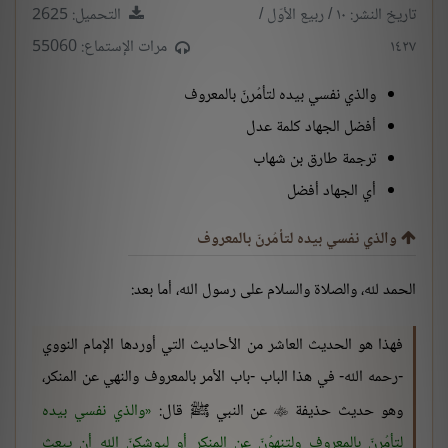
تاريخ النشر: ١٠ / ربيع الأوّل /
التحميل: 2625
١٤٢٧
مرات الإستماع: 55060
والذي نفسي بيده لتأمُرنّ بالمعروف
أفضل الجهاد كلمة عدل
ترجمة طارق بن شهاب
أي الجهاد أفضل
والذي نفسي بيده لتأمُرنّ بالمعروف
الحمد لله، والصلاة والسلام على رسول الله، أما بعد:
فهذا هو الحديث العاشر من الأحاديث التي أوردها الإمام النووي
-رحمه الله- في هذا الباب -باب الأمر بالمعروف والنهي عن المنكر،
وهو حديث حذيفة
عن النبي ﷺ قال:
والذي نفسي بيده

لتأمُرنّ بالمعروف ولتنهوُنّ عن المنكر أو ليوشكنّ الله أن يبعث