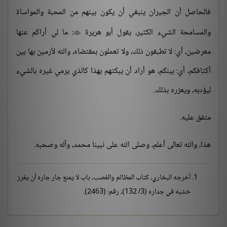
فالحاصل أن الجيران ينبغي أن يكون بينهم من المحبة والمواساة
والمسامحة الشيء الكثير، يقول أبو هريرة
: ما لي أراكم عنها

معرضين، أي: لا تطبقون ذلك، ولا تعملون بمقتضاه، والله لأرمين بها بين
أكتافكم، أي: بينكم، هو أراد أن يبكتهم بهذا كالذي يرمي غيره بالشيء
ليؤدبه، ويعزره بذلك.
متفق عليه.
هذا، والله تعالى أعلم، وصلى الله على نبينا محمد، وآله وصحبه.
أخرجه البخاري، كتاب المظالم والغصب، باب لا يمنع جار جاره أن يغرز
خشبه في جداره (3/ 132)، رقم: (2463).