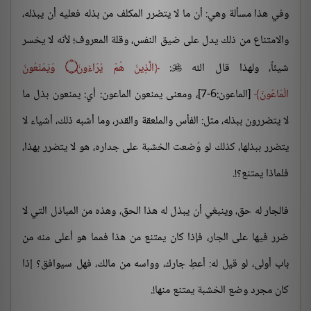
وفي هذا مسألة وهي: أن ما لا يتضرر المكلف من بذله فعليه أن يبذله،
والامتناع من ذلك يدل على ضيق النفس، وقلة المعروف؛ لأنه لا يخسر
شيئاً، ولهذا قال الله
:
الَّذِينَ هُمْ يُرَاءُونَ
۝
وَيَمْنَعُونَ

الْمَاعُونَ
[الماعون:6-7]، ومعنى يمنعون الماعون: أي: يمنعون بذل ما
لا يتضررون ببذله، مثل: الفأس والملعقة والقدر، وما أشبه ذلك، أشياء لا
يتضرر ببذلها، كذلك لو وُضعت الخشبة على جداره، هو لا يتضرر بهذا،
فلماذا يمتنع؟!.
فالجار له حق، وينبغي أن يبذل له هذا الحق، وهذه من المباذل التي لا
ضرر فيها على الجار، فإذا كان يمتنع من هذا فمما هو أعلى منه من
باب أولى، لو قيل له: أعطِ جارك، وواسه من مالك، فهل سيوافق؟ إذا
كان مجرد وضع الخشبة يمتنع منها!.