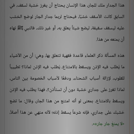
هذا الجدار ملك للجار، هذا الإنسان يحتاج أن يغرز خشبة لسقف، في
السابق كانت الأسقف خشبًا، فيحتاج لربما جدار الجار لوضع الخشب
عليه ليسقف سقيفة، ليضع شيئاً يعلق به، أو غير ذلك، فالنبي ﷺ نهاه
أن يمنعه من هذا.
هذه المسألة ذكر العلماء قاعدة فقهية تتعلق بها، وهي: أن من الأشياء
ما يُطلب فيه الإذن ويسقط بالامتناع، يُطلب فيه الإذن لماذا؟ تطييباً
للقلوب، لإزالة أسباب الشحناء، ودفعًا لأسباب الخصومة بين الناس،
لماذا تغرز على جداري خشبة دون أن تستأذن؟، فهذا يطلب فيه الإذن
ويسقط بالامتناع، بمعنى لو أنه امتنع من هذا الجار، وقال: ما تضع
خشبك على جداري، فإنه شرعاً يسقط إذنه؛ لأنه منهي عن هذا أصلاً،
لا يمنعْ جار جاره
.