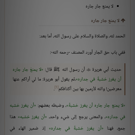
لا يمنع جار جاره
لا يمنع جار جاره
الحمد لله، والصلاة والسلام على رسول الله، أما بعد:
ففي باب حق الجار أورد المصنف -رحمه الله-:
حديث أبي هريرة
أن رسول الله ﷺ قال:
لا يمنعْ جار جاره

أن يغرز خشبةً في جداره
،ثم يقول أبو هريرة: ما لي أراكم عنها
[1]
معرضين! والله لأرمين بها بين أكتافكم
.
لا يمنع جار جاره أن يغرز خشبةً
، وضبطه بعضهم:
أن يغرز خشبه
في جداره
، والمعنى يرجع إلى شيء واحد،
أن يغرز خشبه
هذا
جمع، فهنا
أن يغرز خشبةً في جداره
إذ ضمير الهاء في