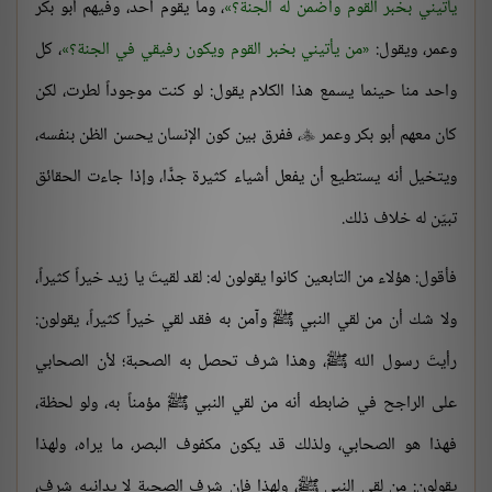
يأتيني بخبر القوم وأضمن له الجنة؟
، وما يقوم أحد، وفيهم أبو بكر
وعمر، ويقول:
من يأتيني بخبر القوم ويكون رفيقي في الجنة؟
، كل
واحد منا حينما يسمع هذا الكلام يقول: لو كنت موجوداً لطرت، لكن
كان معهم أبو بكر وعمر
، ففرق بين كون الإنسان يحسن الظن بنفسه،

ويتخيل أنه يستطيع أن يفعل أشياء كثيرة جدًّا، وإذا جاءت الحقائق
تبيّن له خلاف ذلك.
فأقول: هؤلاء من التابعين كانوا يقولون له: لقد لقيتَ يا زيد خيراً كثيراً،
ولا شك أن من لقي النبي ﷺ وآمن به فقد لقي خيراً كثيراً، يقولون:
رأيتَ رسول الله ﷺ، وهذا شرف تحصل به الصحبة؛ لأن الصحابي
على الراجح في ضابطه أنه من لقي النبي ﷺ مؤمناً به، ولو لحظة،
فهذا هو الصحابي، ولذلك قد يكون مكفوف البصر، ما يراه، ولهذا
يقولون: من لقي النبي ﷺ، ولهذا فإن شرف الصحبة لا يدانيه شرف،