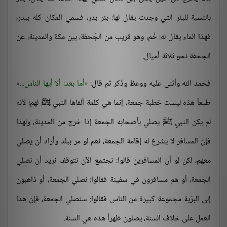
بالنسبة للبئر التي وجدت يقال لها: بئر بدر، فسمي المكان كله ببدر،
فهذا الماء يقال له: خُم، وهو قريب من الجُحفة، بين مكة والمدينة، عن
الجحفة نحو ثلاثة أميال.
فحمد الله وأثنى عليه ووعظ وذّكر ثم قال:
أما بعد: ألا أيها الناس...
طبعاً هذه ليست خطبة جمعة، إنما هي كلمة ألقاها النبي ﷺ لهم؛ لأنه
لم يكن النبي ﷺ يصلي بأصحابه الجمعة إذا خرج من المدينة، ولهذا
فإن المسافر لا يشرع له إقامة الجمعة، نعم لو مر ببلد وأراد أن يصلي
معهم، لكن لو أن المسافرين قالوا: نجتمع الآن نتوقف نريد أن نصلي
الجمعة، أو هم مسافرون في سفينة فقالوا: نصلي الجمعة، أو ذاهبون
إلى البرّية مجموعة كبيرة من الناس فقالوا: سنصلي الجمعة، فإن هذا
العمل على خلاف السنة، يصلون ظهراً هذه هي السنة.