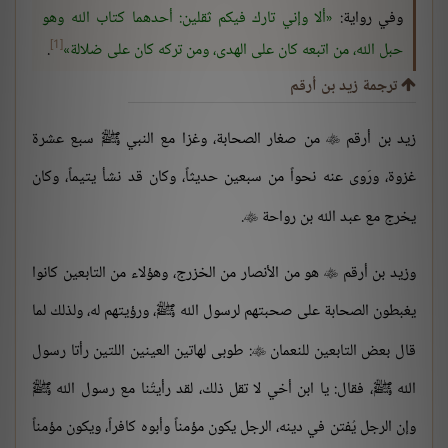
وفي رواية:
ألا وإني تارك فيكم ثقلين: أحدهما كتاب الله وهو
[1]
حبل الله، من اتبعه كان على الهدى، ومن تركه كان على ضلالة
.
ترجمة زيد بن أرقم
زيد بن أرقم
من صغار الصحابة، وغزا مع النبي ﷺ سبع عشرة

غزوة، ورَوى عنه نحواً من سبعين حديثاً، وكان قد نشأ يتيماً، وكان
يخرج مع عبد الله بن رواحة
.

وزيد بن أرقم
هو من الأنصار من الخزرج، وهؤلاء من التابعين كانوا

يغبطون الصحابة على صحبتهم لرسول الله ﷺ، ورؤيتهم له، ولذلك لما
قال بعض التابعين للنعمان
: طوبى لهاتين العينين اللتين رأتا رسول

الله ﷺ، فقال: يا ابن أخي لا تقل ذلك، لقد رأيتُنا مع رسول الله ﷺ
وإن الرجل يُفتن في دينه، الرجل يكون مؤمناً وأبوه كافراً، ويكون مؤمناً