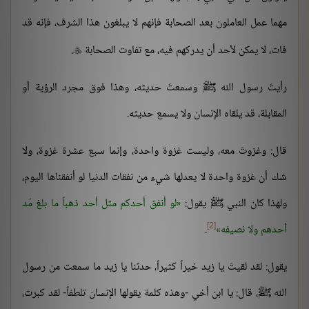
مهما عمل العاملون بعد الصحابة فإنهم لا يبلغون هذا الشرف، فإنه قد
فات، لا يمكن لأحد أن يدركهم فيه، مع تفاوت الصحابة
.

رأيتَ رسول الله ﷺ وسمعتَ حديثه، وهذا فوق مجرد الرؤية أو
المقابلة، قد يلقاه الإنسان ولا يسمع حديثه.
قال: وغزوتَ معه، وليست غزوة واحدة، وإنما سبع عشرة غزوة، ولا
شك أن غزوة واحدة لا يعدلها شيء من نفقات الدنيا لو أنفقناها اليوم،
ولهذا كان النبي ﷺ يقول:
لو أنفق أحدكم مثل أحد ذهباً ما بلغ مُد
[2]
أحدهم ولا نصيفه
.
يقول: لقد لقيتَ يا زيد خيراً كثيراً، حدثنا يا زيد ما سمعت من رسول
الله ﷺ، قال: يا ابن أخي -وهذه كلمة يقولها الإنسان تلطفاً- لقد كبرت،