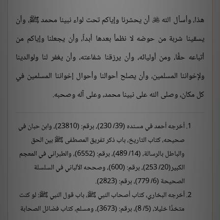
هذا، وأسأل الله
أن يحشرنا وإياكم تحت لواء نبينا محمد ﷺ، وأن

يسقينا شربة من حوضه لا نظمأ بعدها أبداً، وأن يجعلنا وإياكم من
أتباعه حقًّا، ومن أوليائه، وأن يرزقنا شفاعته، وأن يغفر لنا ولوالدينا
ولإخواننا المسلمين، وأن يصلح أحوالنا وأحوال إخواننا المسلمين في
كل مكان، وصلى الله على نبينا محمد، وعلى آله وصحبه.
أخرجه أحمد في مسنده (39/ 230)، برقم: (23810)، وابن حبان في
صحيحه، كتاب التاريخ، باب ذكر تفريق المصطفى ﷺ بين الحق
والباطل بالرسالة، (14/ 489)، برقم: (6552)، والطبراني في المعجم
الكبير(20/ 253)، برقم: (600)، وصححه الألباني في السلسلة
الصحيحة (6/ 779)، برقم: (2823).
أخرجه البخاري، كتاب أصحاب النبي ﷺ، باب قول النبي ﷺ: لو كنت
متخذًا خليلا، (5/ 8)، برقم: (3673)، ومسلم، كتاب فضائل الصحابة