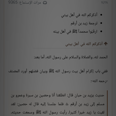
١٤٢٨
مرات الإستماع: 9365
أذكركم الله في أهل بيتي
ترجمة زيد بن أرقم
ارقُبُوا محمداً ﷺ في أهل بيته
أذكركم الله في أهل بيتي
الحمد لله، والصلاة والسلام على رسول الله، أما بعد:
ففي باب إكرام أهل بيت رسول الله ﷺ وبيان فضلهم أورد المصنف
-رحمه الله-:
حديث يزيد بن حبان قال: انطلقنا أنا وحصين بن سبرة وعمرو بن
مسلم إلى زيد بن أرقم
فلما جلسنا إليه قال له حصين: لقد

لقيت يا زيد خيرا كثيرا، رأيت رسول الله ﷺ وسمعت حديثه،