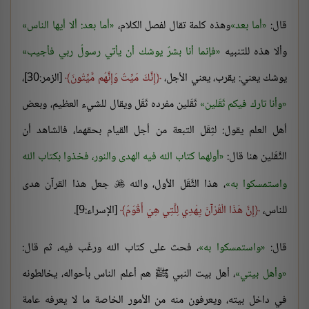
قال:
أما بعد
وهذه كلمة تقال لفصل الكلام،
أما بعد: ألا أيها الناس
وألا هذه للتنبيه
فإنما أنا بشرٌ يوشك أن يأتي رسولُ ربي فأجيب
يوشك يعني: يقرب، يعني الأجل،
إِنَّكَ مَيِّتٌ وَإِنَّهُم مَّيِّتُونَ
[الزمر:30]،
وأنا تارك فيكم ثَقَلين
ثَقَلين مفرده ثَقَل ويقال للشيء العظيم، وبعض
أهل العلم يقول: لثِقَل التبعة من أجل القيام بحقهما، فالشاهد أن
الثَّقَلين هنا قال:
أولهما كتاب الله فيه الهدى والنور، فخذوا بكتاب الله
واستمسكوا به
، هذا الثَّقَل الأول، والله
جعل هذا القرآن هدى

للناس،
إِنَّ هَذَا الْقُرْآنَ يِهْدِي لِلَّتِي هِيَ أَقْوَمُ
[الإسراء:9].
قال:
واستمسكوا به
، فحث على كتاب الله ورغّب فيه، ثم قال:
وأهل بيتي
، أهل بيت النبي ﷺ هم أعلم الناس بأحواله، يخالطونه
في داخل بيته، ويعرفون منه من الأمور الخاصة ما لا يعرفه عامة