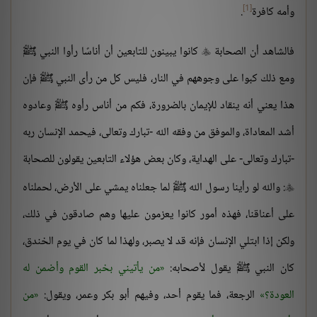
[1]
وأمه كافرة
.
فالشاهد أن الصحابة
كانوا يبينون للتابعين أن أناسًا رأوا النبي ﷺ

ومع ذلك كبوا على وجوههم في النار، فليس كل من رأى النبي ﷺ فإن
هذا يعني أنه ينقاد للإيمان بالضرورة، فكم من أناس رأوه ﷺ وعادوه
أشد المعاداة، والموفق من وفقه الله -تبارك وتعالى، فيحمد الإنسان ربه
-تبارك وتعالى- على الهداية، وكان بعض هؤلاء التابعين يقولون للصحابة
: والله لو رأينا رسول الله ﷺ لما جعلناه يمشي على الأرض، لحملناه

على أعناقنا، فهذه أمور كانوا يعزمون عليها وهم صادقون في ذلك،
ولكن إذا ابتلي الإنسان فإنه قد لا يصبر، ولهذا لما كان في يوم الخندق،
كان النبي ﷺ يقول لأصحابه:
من يأتيني بخبر القوم وأضمن له
العودة؟
الرجعة، فما يقوم أحد، وفيهم أبو بكر وعمر، ويقول:
من