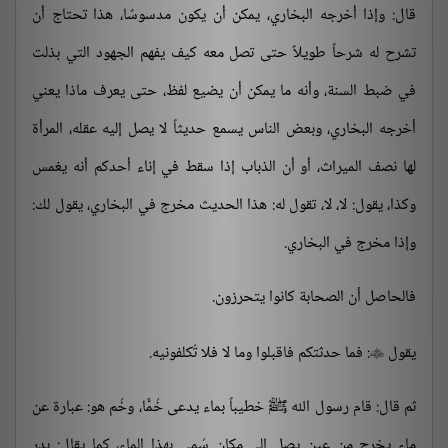
قال: وإذا أخرجه البخاري، يمكن أن يكون مدسوسًا، هذا تحتاج أن
تشرح له شرحاً طويلاً حتى تصل معه كيف يفهم الجهود التي بذلت
في ضبط السنة، وأنه ما يمكن أن يضيع لفظ، حتى يعرف ماذا يعني
أخرجه البخاري، وبعض الناس يسمع حديثاً لا يصل إليه عقله، المرأة
لها نصف الميراث، أو أن الذباب إذا سقط في إناء أحدكم أنه يغمس
وكذا، يقول: لا، لا، تقول له: هذا الحديث مخرج في البخاري، يقول لك:
وإذا مخرج في البخاري.
فالحاصل أن الصحابة كانوا يتحرزون.
يقول
: فما حدثتكم فاقبلوا وما لا فلا تُكلفونيه.

ثم قال: قام رسول الله ﷺ خطيباً بماء يدعى خُمًّا، وخُم هو: عبارة عن
ماء يخرج من عين يصل إلى مكان سُمي بهذا الماء، كما يقال: بدر