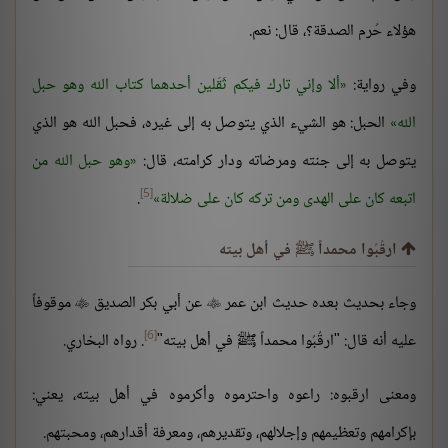
هؤلاء حُرم الصدقة؟، قال: نعم.
وفي رواية:
ألا وإني تارك فيكم ثَقَلين أحدهما كتاب الله وهو حبل
الله
الحبل: هو الشيء الذي يتوصل به إلى غيره، فحبل الله هو الذي
يتوصل به إلى جنته ومرضاته ودار كرامته، قال:
وهو حبل الله من
[5]
اتبعه كان على الهدى ومن تركه كان على ضلالة
.
ارقُبُوا محمداً ﷺ في أهل بيته
وجاء بحديث بعده حديث ابن عمر
عن أبي بكر الصديق
موقوفاً


[6]
عليه أنه قال: "ارقُبُوا محمداً ﷺ في أهل بيته"
. رواه البخاري.
ومعنى ارقبوه: راعوه واحترموه وأكرموه في أهل بيته، يعني:
بإكرامهم وتعظيمهم وإجلالهم، وتقديرهم، ومعرفة أقدارهم، ومحبتهم.