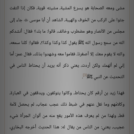
مشى ومعه الصحابة هو يسرع المشية، مشيته قوية، فكان إذا التفت
جثوا على الركب من الخوف والهيبة، الشاهد أن أبا موسى
جاء إلى

مجلس من الأنصار وهو مضطرب وخائف، قالوا: ما بك؟ فقال: أنشدكم
الله من سمع رسول الله ﷺ يقول كذا وكذا وكذا؟، فقالوا: كلنا سمعه،
والله لا يقوم معك إلا أصغرنا، فقاموا معه وشهدوا بذلك، فقال عمر: أما
إني لم أتهمك ولكن أردت، يعني ذكر أنه يريد أن يحتاط الناس في
[3]
التحديث عن النبي ﷺ
.
فهذا زيد بن أرقم كان يحتاط، وكانوا يتوثقون، ويدققون في العبارة،
وكلامُهم وما نقل عنهم في ضبط ذلك عجب عجاب، لم يحصل لأمة
قط، ولهذا من لم يعرف هذه الأمور يقع منه من ألوان الجرأة شيء
عجيب، يعني: من الناس من يقال له: هذا الحديث أخرجه البخاري،