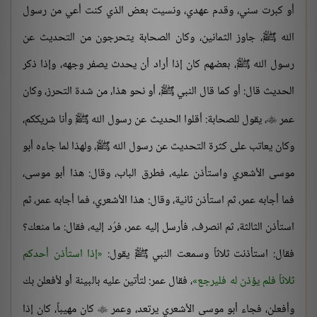
أو كبرت سني، وقدم عهدي، ونسيت بعض الذي كنت أعي من رسول
الله ﷺ، جاوز الثمانين، وكان الصحابة يتحرجون من التحديث عن
رسول الله ﷺ، بعضهم كان إذا أراد أن يحدث يصفر وجهه، وإذا ذكر
الحديث قال: أو كما قال النبي ﷺ، أو نحو هذا، من شدة التحرز، وكان
عمر
، يقول للصحابة: أقلوا الحديث عن رسول الله ﷺ وأنا شريككم،

وكان يعاتب على كثرة التحديث عن رسول الله ﷺ، ولهذا لما جاءه أبو
موسى الأشعري واستأذن عليه، فطرق الباب، وقال: هذا أبو موسى،
فما أجابه عمر، ثم استأذن ثانية، وقال: هذا الأشعري، فما أجابه عمر، ثم
استأذن الثالثة، ثم انصرف، فأرسل إليه عمر، فرُد إليه، فقال: ما منعك؟
فقال: استأذنت ثلاثاً وسمعت النبي ﷺ يقول:
إذا استأذن أحدكم
ثلاثاً فلم يؤذن له فليرجع
، فقال عمر: لتأتين عليه بالبينة أو لأفعلن بك
وأفعلن، فجاء أبو موسى الأشعري يرتعد، وعمر
كان مهيباً، كان إذا
