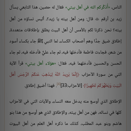
الناس،
أُذَكِّركم الله في أهل بيتي
فقال له حصين، هذا التابعي يسأل
زيد بن أرقم
قال: ومن أهل بيته يا زيد؟، أليس نساؤه من أهل

بيته؟ نحن ذكرنا لكم بالأمس أن أهل البيت يطلق بإطلاقات متعددة،
إطلاق ضيق جدًّا وهم أصحاب الكساء، لما النبي ﷺ جاء بكساء أسود
من شعر، فجاءت فاطمة فأدخلها فيه، ثم جاء عليٌّ فأدخله فيه، ثم جاء
الحسن والحسين فأدخلهما فيه، فقال:
هؤلاء أهل بيتي
قرأ الآية
التي من سورة الأحزاب
إِنَّمَا يُرِيدُ اللَّهُ لِيُذْهِبَ عَنكُمُ الرِّجْسَ أَهْلَ
[4]
الْبَيْتِ وَيُطَهِّرَكُمْ تَطْهِيرًا
[الأحزاب:33]
. فهذا أضيق إطلاق.
الإطلاق الذي أوسع منه يدخل معه النساء، والآيات التي في الأحزاب
كلها في نسائه، فهن من أهل بيته، والإطلاق الذي هو أوسع من هذا بنو
هاشم وبنو عبد المطلب، كذلك ما ذكره أهل العلم من أهل البيوت