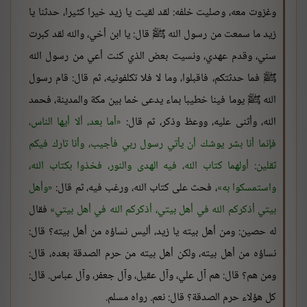
وغزوت معه، وصليت خلفه: لقد لقيت يا زيد خيرا كثيرا، حدثنا يا
زيد ما سمعت من رسول الله ﷺ قال: يا ابن أخي، والله لقد كبرت
سني، وقدم عهدي، ونسيت بعض الذي كنت أعي من رسول الله
ﷺ فما حدثتكم، فاقبلوا، وما لا فلا تكلفونيه، ثم قال: قام رسول
الله ﷺ يوما فينا خطيبا بماء يدعى خما بين مكة والمدينة، فحمد
الله، وأثنى عليه، ووعظ وذكر، ثم قال:
أما بعد، ألا أيها الناس،
فإنما أنا بشر يوشك أن يأتي رسول ربي فأجيب، وأنا تارك فيكم
ثقلين: أولهما كتاب الله، فيه الهدى والنور، فخذوا بكتاب الله،
واستمسكوا به
، فحث على كتاب الله، ورغب فيه، ثم قال:
وأهل
بيتي أذكركم الله في أهل بيتي، أذكركم الله في أهل بيتي
فقال
له حصين: ومن أهل بيته يا زيد، أليس نساؤه من أهل بيته؟ قال:
نساؤه من أهل بيته، ولكن أهل بيته من حرم الصدقة بعده، قال:
ومن هم؟ قال: هم آل علي، وآل عقيل، وآل جعفر، وآل عباس. قال:
كل هؤلاء حرم الصدقة؟ قال: نعم. رواه مسلم.