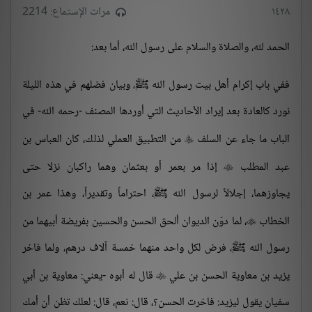
١٤٢٨
مرات الإستماع: 2214
الحمد لله، والصلاة والسلام على رسول الله، أما بعد:
ففي باب إكرام أهل بيت رسول الله ﷺ، وبيان فضلهم في هذه الليلة
نورد كالعادة بعد إيراد الأحاديث التي أوردها المصنف -رحمه الله- في
الباب ما جاء عن السلف
من التطبيق العملي لذلك، كان العباس بن

عبد المطلب
إذا مر بعمر أو بعثمان وهما راكبان نزلا حتى

يجاوزهما، إجلالاً لرسول الله ﷺ، احتراماً وتقديراً، وهذا عمر بن
الخطاب
، لما دوّن الديوان ألحق الحسن والحسين بفريضة أبيهما من

رسول الله ﷺ، فرض لكل واحد منهما خمسة آلاف درهم، ولما فاخر
يزيد بن معاوية الحسن بن علي
قال له أبوه -يعني: معاوية بن أبي

سفيان يقول ليزيد: فاخرت الحسن؟، قال: نعم، قال: لعلك تظن أن أمك