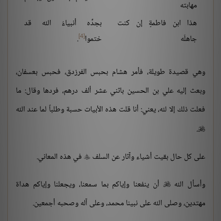
مهابته
هذا ابن فاطمةٍ إن كنت
بجدِّه أنبياءُ الله قد
[4]
جاهلَه
ختموا
.
وهي قصيدة طويلة، فأمر هشام بحبس الفرزدق، فحبس بعسفان،
وبعث إليه علي بن الحسين باثني عشر ألف درهم، فردها وقال: ما
فعلت ذلك إلا لله، يعني: أنا قلت هذه الأبيات حسبة وطلباً لما عند الله
.

على كل حال بقيت أشياء وآثار عن السلف
في هذه المعاني.

وأسأل الله
أن ينفعنا وإياكم بما سمعنا، ويجعلنا وإياكم هداة

مهتدين، وصلى الله على نبينا محمد، وعلى آله وصحبه أجمعين.