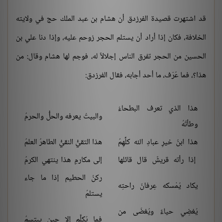
قد اشتهرت قصيدة الفرزدق أن هشام بن عبد الملك حج في ولايته
الخلافة، فكان إذا أراد أن يستلم الحجر زوحم عليه، وإذا دنا علي بن
الحسين من الحجر تفرق الناس إجلالاً له، فوجم لها هشام وقال: من
هذا؟، فما عُرّف، ما أحد أجابه، فقال الفرزدق:
هذا الذي تعرف البطحاءُ
والبيتُ يعرفه والحلُّ والحرمُ
وطأتَهُ
هذا ابنُ خيرِ عبادِ الله كلِّهِمُ
هذا التقيُّ النقيُّ الطاهرُ العلمُ
إذا رأته قريشٌ قال قائلها
إلى مكارمِ هذا ينتهي الكرمُ
ركنُ الحطيم إذا ما جاء
يكاد يُمْسكه عِرفانَ راحتِه
يستلمُ
يُغضِي حياءً ويُغضَى من
فما يُكلَّم إلا حين يبتسمُ