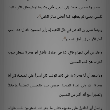
للحسن والحسين، فبعث إلى اليمن، فأتي بكسوة لهما، وقال: الآن طابت
[2]
نفسي، يعني: لم يعطهم كما أعطى سائر الناس
.
وبينما عمرو بن العاص في ظل الكعبة إذ رأى الحسين، فقال: هذا أحب
[3]
أهل الأرض إلى أهل السماء
.
وجاء عن أبي المهزم قال: كنا في جنازة، فأقبل أبو هريرة ينفض بثوبه
التراب عن قدم الحسين.
ولا يبعد أن أبا هريرة
في ذلك الوقت كان أميراً على المدينة؛ لأن أبا

هريرة
ولي إمارة المدينة، فيفعل ذلك بالحسين تعظيماً وإجلالاً

وتقديراً، مع أنه أكبر من الحسين.
ودخل أبو الطفيل على معاوية فقال: ما أبقى لك الدهر مِن ثكْلك عليًّا؟،