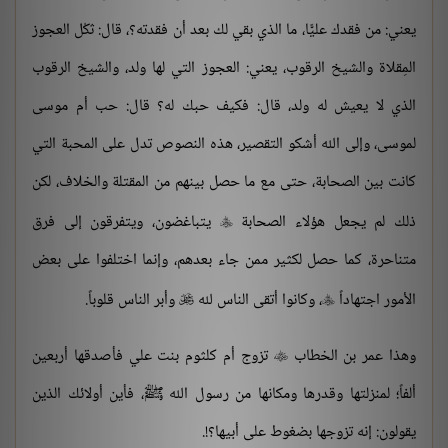
يعني: من فقدك عليًّا، ما الذي بقي لك بعد أن فقدته؟، قال: ثكْل العجوز
المِقلاة والشيخ الرقوب، يعني: العجوز التي لها ولد، والشيخ الرقوب
الذي لا يعيش له ولد، قال: فكيف حبك له؟ قال: حب أم موسى
لموسى، وإلى الله أشكو التقصير، هذه النصوص تدل على المحبة التي
كانت بين الصحابة، حتى مع ما حصل بينهم من المقتلة والخلاف، لكن
ذلك لم يجعل هؤلاء الصحابة
يتباغضون، ويتفرقون إلى فرق

متناحرة، كما حصل لكثير ممن جاء بعدهم، وإنما اختلفوا على بعض
الأمور اجتهاداً
، وكانوا أتقى الناس لله
وأبر الناس قلوباً.


وهذا عمر بن الخطاب
تزوج أم كلثوم بنت علي فأصدقها أربعين

ألفاً؛ لمنزلتها وقدرها ومكانها من رسول الله ﷺ، فأين أولائك الذين
يقولون: إنه تزوجها بضغوط على أبيها؟!.