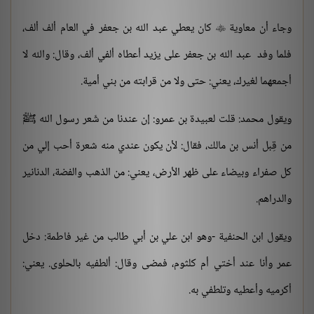
وجاء أن معاوية
كان يعطي عبد الله بن جعفر في العام ألف ألف،

فلما وفد عبد الله بن جعفر على يزيد أعطاه ألفي ألف، وقال: والله لا
أجمعهما لغيرك، يعني: حتى ولا من قرابته من بني أمية.
ويقول محمد: قلت لعبيدة بن عمرو: إن عندنا من شَعر رسول الله ﷺ
من قِبل أنس بن مالك، فقال: لأن يكون عندي منه شعرة أحب إلي من
كل صفراء وبيضاء على ظهر الأرض، يعني: من الذهب والفضة، الدنانير
والدراهم.
ويقول ابن الحنفية -وهو ابن علي بن أبي طالب من غير فاطمة: دخل
عمر وأنا عند أختي أم كلثوم، فمضى وقال: ألطفيه بالحلوى. يعني:
أكرميه وأعطيه وتلطفي به.