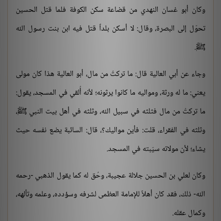
وكان أبو غسان النهدي من قضاعة سكن الكوفة فلما قتل الحسين
تحوّل إلى البصرة، وقال: لا أسكن بلداً قتل فيه ابن بنت رسول الله
ﷺ.
وجاء عن أبي العالية قال: ما تركتُ من مال، أبو العالية هذا كان مولى
يعني: ما له ورثة، ومواليه ما كانوا يرثونه؛ لأنه أُلقي في المسجد، يقول:
ما تركتُ من مال فثلثه في سبيل الله، وثلثه في أهل بيت النبي ﷺ،
وثلثه في الفقراء، قلت: فأين مواليك؟، قال: السائبة يضع نفسه حيث
يشاء؛ لأن مولاته سيّبته في المسجد.
وكان لعلي بن الحسين جلالة عجيبة، وحُق له كما يقول الذهبي -رحمه
الله- ذلك، فقد كان أهلاً للإمامة العظمى لشرفه وسؤدده، وعلمه وتألهه،
وكمال عقله.