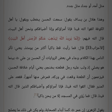
مثل أمه، أو جدك مثل جده.
وهذا هلال بن يساف يقول: سمعت الحسن يخطب ويقول: يا أهل
الكوفة اتقوا الله فينا فإنا أمراؤكم وإنا أضيافكم، ونحن أهل البيت،
قال الله فيهم:
إِنَّمَا يُرِيدُ اللَّهُ لِيُذْهِبَ عَنكُمُ الرِّجْسَ أَهْلَ الْبَيْتِ
[الأحزاب:33] قال: فما رأيت قط باكياً أكثر من يومئذ، يعني: تأثر
الناس بهذا الكلام، وجاء في بعض الروايات أن الحسن بن علي
بينما

هو يصلي إذ وثب عليه رجل فطعنه بخنجر، يعني: أيام خلافة الحسن،
فيزعمون أن الطعنة وقعت في وركه، فمرض منها أشهراً، فقعد على
المنبر فقال: اتقوا الله فينا، فإنا أمراؤكم وأضيافكم الذين قال الله
[1]
فينا، قال: فما رُؤي في المسجد إلا من يحن باكياً
.
يقول الزهري: إن عمر
كسا أبناء الصحابة، ولم يكن في ذلك ما يصلح
