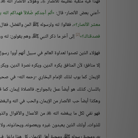
فهذا فيه منقبة عظيمة للأنصار
، وهؤلاء الأنصار الله
أ


-أعني بعض الأنصار- قال:
ألم أجدكم ضُلالاً فهداكم الله 
معشر الأنصار؟
، فقالوا: لله ولرسوله ﷺ المن والفضل، فقال
[2]
فصدقناك؟
إلى آخر ما ذكر النبي ﷺ، وهم يقولون: لله 
فهؤلاء الذين تصدوا لعداوة العالم في سبيل أنهم آووا رسو
إلا منافق؛ لأن المنافق يكره الدين، ويكره نصرة الدين، ويك
الإيمان كما بوب لذلك الإمام البخاري -رحمه الله- في صحيح
باللسان، كذلك هو أيضاً عمل بالجوارح، فالصلاة إيمان، كما ق
وهكذا أيضاً حب الأنصار من الإيمان، والحب في الله والبغض ف
فهو نفي لكل ما يبغضه الله
من الأعمال والأقوال والذ

للذوات، أولئك الذين يعبدون غيره ويعصونه، ويحادّونه، ولا ي
به، ومحبة رسوله ﷺ، ومحبة أهل الإيمان، كل هذا داخل في معنى 