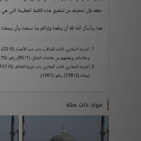
حققه فإن تحقيقه من تحقيق هذه الكلمة العظيمة التي هي م
هذا، وأسأل الله
أن ينفعنا وإياكم بما سمعنا، وأن يجعلنا

أخرجه البخاري، كتاب المناقب، باب حب الأنصار (5/ 32)، رقم: (3783)، ومسلم، كتاب الإيمان، باب الدليل على أن حب الأنصارِ وعليٍّ
وعلاماته، وبغضهم من علامات النفاق، (1/ 85)، رقم: (75).
إيمانه (2/ 738)، رقم: (1061).
مواد ذات صلة