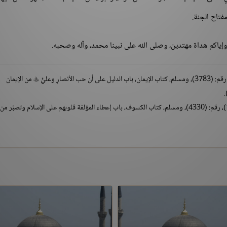
فتاح الجنة.
 وإياكم هداة مهتدين، وصلى الله على نبينا محمد، وآله وصحبه.
من الإيمان

أخرجه البخاري، كتاب المغازي، باب غزوة الطائف (5/ 157)، رقم: (4330)، ومسلم، كتاب الكسوف، باب إعطاء المؤلفة قلوبهم على الإسلام وتصبّ