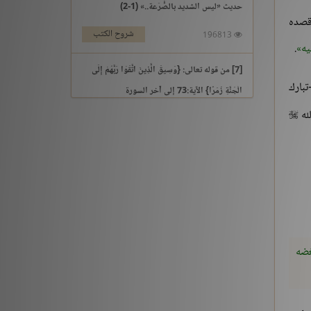
حديث «ليس الشديد بالصُّرَعة..» (1-2)
 قصده
شروح الكتب
196813
يه
.
[7] من قوله تعالى: {وَسِيقَ الَّذِينَ اتَّقَوْا رَبَّهُمْ إِلَى
تبارك
الْجَنَّةِ زُمَرًا} الآية:73 إلى آخر السورة
له

التفسير والتدبر
195969
[3] من قوله تعالى: {يَوْمَ نَقُولُ لِجَهَنَّمَ هَلِ امْتَلَأْتِ}
الآية:30 إلى آخر السورة
التفسير والتدبر
176213
حديث «إنما الأعمال بالنيات..» (1-2)
غضه
شروح الكتب
259561
حديث «إن الله لا ينظر إلى أجسامكم..» إلى «إذا