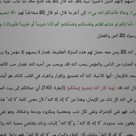
حبهم؛ لأنهم الذين ناصروا نبيه ﷺ، كما قال ﷺ بعد فتح مكة، لما عتب عليه 
بي؟، وعالة فأغناكم الله بي؟
إلى آخر ما قال، ثم قال ﷺ مخاطباً لهم:
ألا تجيبو
:
أما إنكم لو شئتم لقلتم ولصَدَقتم ولصُدِّقتم: ألم تأتنا شريداً أو طريداً فآويناك؟، ومك
ورسوله ﷺ المن والفضل.
ل الله ﷺ ومن معه حصل لهم هذه المنزلة العظيمة، فصار لا يحبهم إلا مؤمن ولا ي
ره أنصاره من الناس، والمؤمن يحب الله
، ويحب من أحبه الله، فصار حب الأنص

ه، فالإيمان -أيها الأحبة- كما أنه تصديق وإقرار وانقياد في القلب كذلك هو أيضا
ال الله
:
وَمَا كَانَ اللّهُ لِيُضِيعَ إِيمَانَكُمْ
[البقرة: 143]، أي: صلاتكم إلى بيت 

ي الله كل ذلك من الإيمان، وهذا من "لا إله إلا الله"؛ لأن معنى كلمة "لا إله" هذا
وات، فهو نفي للإشراك ونفي لكل ذنب ومعصية ومكروه وبدعة وضلالة، وهو نفي 
قفون عند حدوده، "لا إله إلا الله"، و"إلا الله" إثبات، وذلك يقتضي محبة الله، وال
"لا إله إلا الله"، ولذلك كان الولاء والبراء من "لا إله إلا الله"، فهو داخل فيها