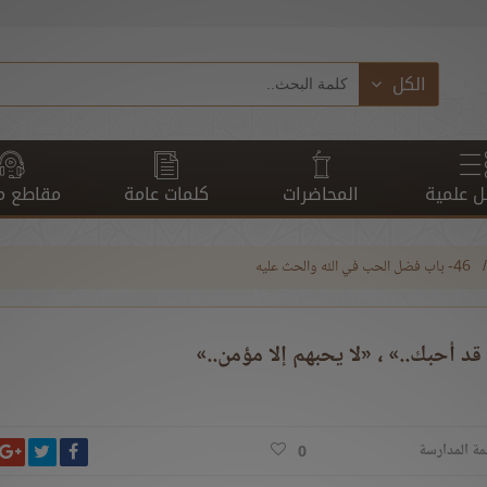
الكل
 علمية
المحاضرات
كلمات عامة
مقاطع م
46- باب فضل الحب في الله والحث عليه
د أحبك..» ، «لا يحبهم إلا مؤمن..»
انشر ت
شارك على ف
ش
مة المدارسة
0