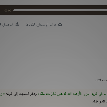
00:00
مرات الإستماع: 2523
التحميل: 1428
ه الله-:
 له في قرية أخرى، فأرصد الله له على مَدْرَجته ملَكاً
وذكر الحديث إلى قوله:
إن 
 الذي قبله.