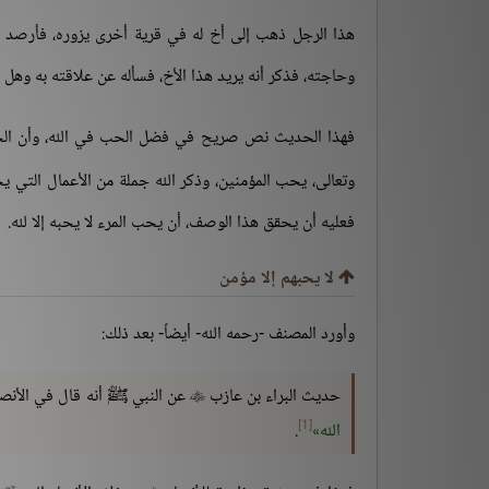
هذا الرجل ذهب إلى أخ له في قرية أخرى يزوره، فأرصد الل
وحاجته، فذكر أنه يريد هذا الأخ، فسأله عن علاقته به وهل له
فهذا الحديث نص صريح في فضل الحب في الله، وأن الح
وتعالى، يحب المؤمنين، وذكر الله جملة من الأعمال التي ي
فعليه أن يحقق هذا الوصف، أن يحب المرء لا يحبه إلا لله.
لا يحبهم إلا مؤمن
وأورد المصنف -رحمه الله- أيضاً- بعد ذلك:
حديث البراء بن عازب
عن النبي ﷺ أنه قال في الأنصا

[1]
الله
.