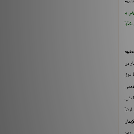
بعضهم
التقى المسلمان بسيفيهما..»
ني يا
شروح الكتب
212882
ذَّباً
‏(22) لَبَّيْكَ اللَّهُمَّ لَبَّيْكَ، لَبَّيْكَ لاَ شَرِيكَ لَكَ لَبَّيْكَ، إِنَّ
الْحَمْدَ، وَالنِّعْمَةَ، لَكَ وَالْمُلْكَ، لاَ شَرِيكَ لَكَ – الجزء
بغضهم
الثاني
شروح الكتب
ار من
186196
ً قول
المقدس،
 نفي،
أيضاً
إيمان
، ومن