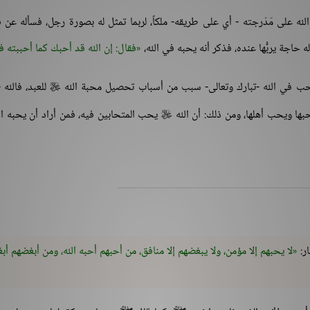
ه على مَدْرجته - أي على طريقه- ملكاً، لربما تمثل له بصورة رجل، فسأله عن
 حاجة يربُّها عنده، فذكر أنه يحبه في الله،
فقال: إن الله قد أحبك كما أحببته ف
ب في الله -تبارك وتعالى- سبب من أسباب تحصيل محبة الله
للعبد، فالله -

حبها ويحب أهلها، ومن ذلك: أن الله
يحب المتحابين فيه، فمن أراد أن يحبه ال

ر:
لا يحبهم إلا مؤمن، ولا يبغضهم إلا منافق، من أحبهم أحبه الله، ومن أبغضهم أب