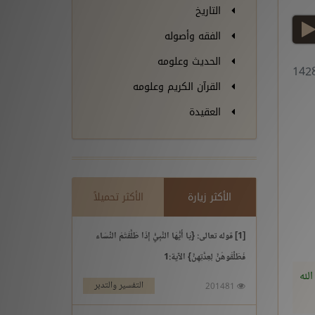
التاريخ
play
الفقه وأصوله
الحديث وعلومه
القرآن الكريم وعلومه
العقيدة
الأكثر زيارة
الأكثر تحميلاً
[1] قوله تعالى: {يَا أَيُّهَا النَّبِيُّ إِذَا طَلَّقْتُمُ النِّسَاء
فَطَلِّقُوهُنَّ لِعِدَّتِهِنَّ} الآية:1
الله
التفسير والتدبر
201481