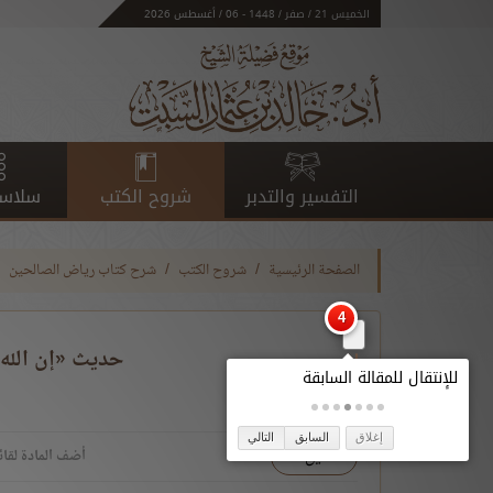
الخميس 21 / صفر / 1448 - 06 / أغسطس 2026
التفسير والتدبر
شروح الكتب
سلاسل
الصفحة الرئيسية
شروح الكتب
شرح كتاب رياض الصالحين
حديث «إن الله ق
إغلاق
السابق
التالي
تحميل
أضف المادة لقائ