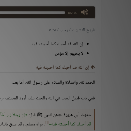
max volume
-06:08
تاريخ النشر: ٠١ / رجب / ١٤٢٨
إن الله قد أحبك كما أحببته فيه
لا يحبهم إلا مؤمن
إن الله قد أحبك كما أحببته فيه
الحمد لله، والصلاة والسلام على رسول الله، أما بعد:
ففي باب فضل الحب في الله والحث عليه أورد المصنف -رحم
حديث أبي هريرة
عن النبي ﷺ قال:
إن رجلاً زار أخاً

[1]
قد أحبك كما أحببته فيه
، رواه مسلم، وقد سبق بالباب