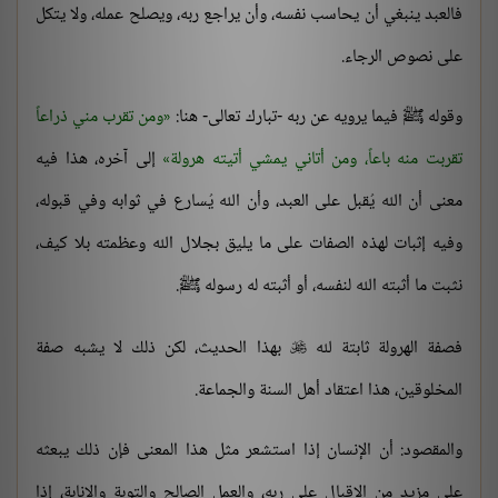
فالعبد ينبغي أن يحاسب نفسه، وأن يراجع ربه، ويصلح عمله، ولا يتكل
على نصوص الرجاء.
وقوله ﷺ فيما يرويه عن ربه -تبارك تعالى- هنا:
ومن تقرب مني ذراعاً
تقربت منه باعاً، ومن أتاني يمشي أتيته هرولة
إلى آخره، هذا فيه
معنى أن الله يُقبل على العبد، وأن الله يُسارع في ثوابه وفي قبوله،
وفيه إثبات لهذه الصفات على ما يليق بجلال الله وعظمته بلا كيف،
نثبت ما أثبته الله لنفسه، أو أثبته له رسوله ﷺ.
فصفة الهرولة ثابتة لله
بهذا الحديث، لكن ذلك لا يشبه صفة

المخلوقين، هذا اعتقاد أهل السنة والجماعة.
والمقصود: أن الإنسان إذا استشعر مثل هذا المعنى فإن ذلك يبعثه
على مزيد من الإقبال على ربه، والعمل الصالح والتوبة والإنابة، إذا