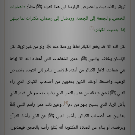
توبة، والأحاديث والنصوص الواردة في هذا كقوله ﷺ مثلاً:
الصلوات
الخمس، والجمعة إلى الجمعة، ورمضان إلى رمضان، مكفرات لما بينهن
[3]
إذا اجتنبت الكبائر
.
لكن الله
قد يغفر الكبائر لطفاً ورحمة منه
، ولو من غير توبة، لكن


الإنسان يخاف، والنبي ﷺ إحدى الشفاعات التي أعطاه الله
إياها

هي شفاعته لأهل الكبائر من أمته، فالإنسان يبادر إلى التوبة، ونصوص
الوعيد واضحة، أولئك الذين يعذبون من أصحاب الكبائر، الذي رآه
النبي ﷺ يُشق شِدقه من هنا، والآخر الذي يضرب بحجر في فِيه، الذي
[4]
يأكل الربا، الذي يسبح بنهر من دم
، وغير ذلك ممن رآهم النبي ﷺ
يعذبون هم أصحاب الكبائر، وأخبر النبي ﷺ عن الذي يأخذ القرآن
ويرفضه، أو ينام عن الصلاة المكتوبة أنه يُثلَغ رأسه بالحجر، فيعذبون،