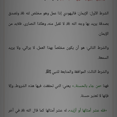
الشرط الأول: الإيمان: فاليهودي إذا عمل وهو مخلص لله
وتصدق

بصدقة يريد بها وجه الله
لا تقبل منه، وهكذا النصارى، فلابد من

الإيمان.
والشرط الثاني: هو أن يكون مخلصاً بهذا العمل، لا يرائي، ولا يريد
السمعة.
والشرط الثالث: الموافقة والمتابعة للنبي ﷺ.
فهنا
من جاء بالحسنة..
يعني: التي تحققت فيها هذه الشروط، وإلا
فإنها لا تعتبر حسنة.
فله عشر أمثالها أو أزْيَد
، له عشر أمثالها كما قال الله
في آخر
