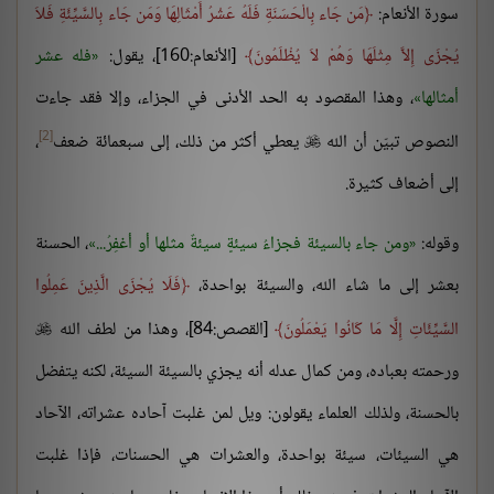
سورة الأنعام:
مَن جَاء بِالْحَسَنَةِ فَلَهُ عَشْرُ أَمْثَالِهَا وَمَن جَاء بِالسَّيِّئَةِ فَلاَ
يُجْزَى إِلاَّ مِثْلَهَا وَهُمْ لاَ يُظْلَمُونَ
[الأنعام:160]، يقول:
فله عشر
أمثالها
، وهذا المقصود به الحد الأدنى في الجزاء، وإلا فقد جاءت
[2]
النصوص تبيّن أن الله
يعطي أكثر من ذلك، إلى سبعمائة ضعف
،

إلى أضعاف كثيرة.
وقوله:
ومن جاء بالسيئة فجزاءُ سيئةٍ سيئةٌ مثلها أو أغفِرُ...
، الحسنة
بعشر إلى ما شاء الله، والسيئة بواحدة،
فَلَا يُجْزَى الَّذِينَ عَمِلُوا
السَّيِّئَاتِ إِلَّا مَا كَانُوا يَعْمَلُونَ
[القصص:84]، وهذا من لطف الله

ورحمته بعباده، ومن كمال عدله أنه يجزي بالسيئة السيئة، لكنه يتفضل
بالحسنة، ولذلك العلماء يقولون: ويل لمن غلبت آحاده عشراته، الآحاد
هي السيئات، سيئة بواحدة، والعشرات هي الحسنات، فإذا غلبت