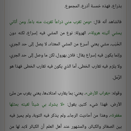
بذراع، فهذه خمسة أذرع، المجموع.
فالشاهد أنه قال:
ومن تقرب مني ذراعاً تقربت منه باعاً، ومن أتاني
يمشي أتيته هرولة
، الهرولة: نوع من المشي فيه إسراع، لكنه دون
الخَبَب، مشي يعني أسرع من المشي المعتاد، لا يصل إلى حد الجري،
وإنما يكون فيه إسراع يقال: فلان يهرول، لكن ما وصل إلى حد الجري،
ولا يلزم فيه تقارب الخطى، أما الذي يكون فيه تقارب الخطى فهذا هو
الرَّمَل.
وقوله:
بقراب الأرض
، يعني: بما يقارب امتلاءها، يعني يقرب من ملئ
الأرض، فهذا شيء كثير، يقول:
لا يشرك بي شيئاً لقيته بمثلها
مغفرة
، وهذا من أحاديث الرجاء، ولم يذكر فيه التوبة، ولم يميز فيه
بين الصغائر والكبائر، والمشهور عند أهل العلم أن الكبائر لابد لها من