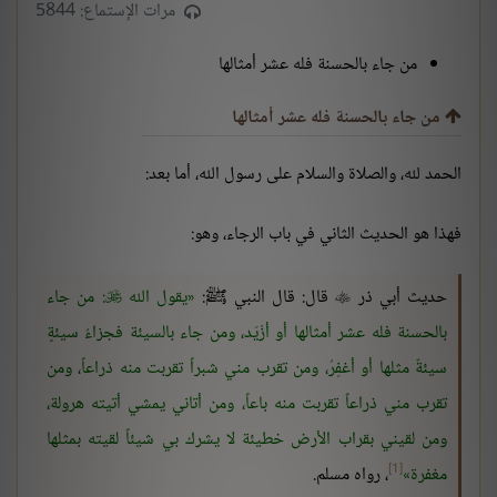
مرات الإستماع: 5844
من جاء بالحسنة فله عشر أمثالها
من جاء بالحسنة فله عشر أمثالها
الحمد لله، والصلاة والسلام على رسول الله، أما بعد:
فهذا هو الحديث الثاني في باب الرجاء، وهو:
حديث أبي ذر
قال: قال النبي ﷺ:
يقول الله
: من جاء


بالحسنة فله عشر أمثالها أو أزْيَد، ومن جاء بالسيئة فجزاءُ سيئةٍ
سيئةٌ مثلها أو أغفِرُ، ومن تقرب مني شبراً تقربت منه ذراعاً، ومن
تقرب مني ذراعاً تقربت منه باعاً، ومن أتاني يمشي أتيته هرولة،
ومن لقيني بقراب الأرض خطيئة لا يشرك بي شيئاً لقيته بمثلها
[1]
مغفرة
، رواه مسلم.