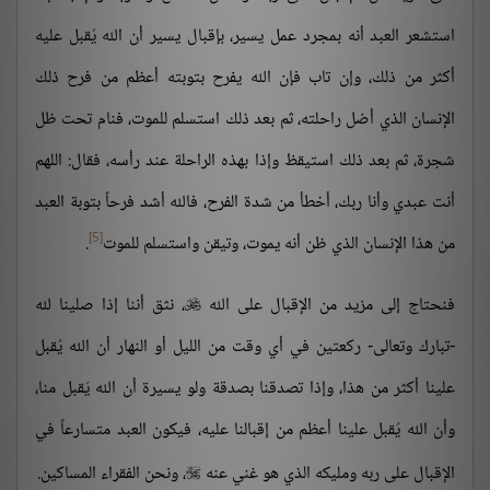
استشعر العبد أنه بمجرد عمل يسير، بإقبال يسير أن الله يُقبل عليه
أكثر من ذلك، وإن تاب فإن الله يفرح بتوبته أعظم من فرح ذلك
الإنسان الذي أضل راحلته، ثم بعد ذلك استسلم للموت، فنام تحت ظل
شجرة، ثم بعد ذلك استيقظ وإذا بهذه الراحلة عند رأسه، فقال: اللهم
أنت عبدي وأنا ربك، أخطأ من شدة الفرح، فالله أشد فرحاً بتوبة العبد
[5]
من هذا الإنسان الذي ظن أنه يموت، وتيقن واستسلم للموت
.
فنحتاج إلى مزيد من الإقبال على الله
، نثق أننا إذا صلينا لله

-تبارك وتعالى- ركعتين في أي وقت من الليل أو النهار أن الله يُقبل
علينا أكثر من هذا، وإذا تصدقنا بصدقة ولو يسيرة أن الله يَقبل منا،
وأن الله يُقبل علينا أعظم من إقبالنا عليه، فيكون العبد متسارعاً في
الإقبال على ربه ومليكه الذي هو غني عنه
، ونحن الفقراء المساكين.
