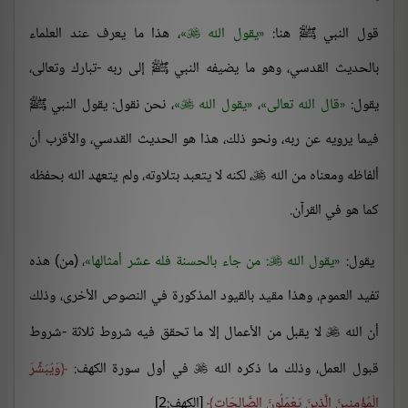
قول النبي ﷺ هنا:
يقول الله
، هذا ما يعرف عند العلماء

بالحديث القدسي، وهو ما يضيفه النبي ﷺ إلى ربه -تبارك وتعالى،
يقول:
قال الله تعالى
،
يقول الله
، نحن نقول: يقول النبي ﷺ

فيما يرويه عن ربه، ونحو ذلك، هذا هو الحديث القدسي، والأقرب أن
ألفاظه ومعناه من الله
، لكنه لا يتعبد بتلاوته، ولم يتعهد الله بحفظه

كما هو في القرآن.
يقول:
يقول الله
: من جاء بالحسنة فله عشر أمثالها
، (من) هذه

تفيد العموم، وهذا مقيد بالقيود المذكورة في النصوص الأخرى، وذلك
أن الله
لا يقبل من الأعمال إلا ما تحقق فيه شروط ثلاثة -شروط

قبول العمل، وذلك ما ذكره الله
في أول سورة الكهف:
وَيُبَشِّرَ

الْمُؤْمِنِينَ الَّذِينَ يَعْمَلُونَ الصَّالِحَاتِ
[الكهف:2]