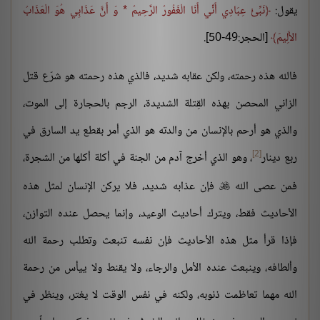
يقول:
نَبِّئْ عِبَادِي أَنِّي أَنَا الْغَفُورُ الرَّحِيمُ * وَ أَنَّ عَذَابِي هُوَ الْعَذَابُ
الأَلِيمَ
[الحجر:49-50].
فالله هذه رحمته، ولكن عقابه شديد، فالذي هذه رحمته هو شرّع قتل
الزاني المحصن بهذه القِتلة الشديدة، الرجم بالحجارة إلى الموت،
والذي هو أرحم بالإنسان من والدته هو الذي أمر بقطع يد السارق في
[2]
ربع دينار
، وهو الذي أخرج آدم من الجنة في أكلة أكلها من الشجرة،
فمن عصى الله
فإن عذابه شديد، فلا يركن الإنسان لمثل هذه

الأحاديث فقط، ويترك أحاديث الوعيد، وإنما يحصل عنده التوازن،
فإذا قرأ مثل هذه الأحاديث فإن نفسه تنبعث وتطلب رحمة الله
وألطافه، وينبعث عنده الأمل والرجاء، ولا يقنط ولا ييأس من رحمة
الله مهما تعاظمت ذنوبه، ولكنه في نفس الوقت لا يغتر، وينظر في