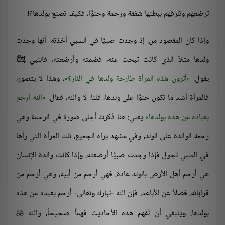
ترضعهم وتلزقهم ببطنها شفقة ورحمة وحنوًّا، فكيف تصنع بولدها؟!.
وإذا كان المقصود من: إذ وجدت صبيًّا في السبي أخذته: أنها وجدت
ولدها مثلاً الذي كانت تبحث عنه، فضمته وأرضعته، فالنبي ﷺ
يقول:
أترون هذه المرأة طارحة ولدها في النار؟
، وهذا لا يتصور،
فالمرأة أشد ما تكون حنوًّا على ولدها، قلنا: لا والله، فقال:
الله أرحم
بعباده من هذه بولدها
يعني: هنا ذُكرت أجلى صورة في الرحمة وهي
رحمة الوالدة على الولد، وفي مشهد يراه الجميع، تلك المرأة التي رآها
في السبي تجول فإذا وجدت صبيًّا أرضعته، وإذا كانت والدة الإنسان
هي أرحم أهل الأرض بالولد عادة، فهي أرحم من أبيه، وهي أرحم من
قراباته، فضلاً عن الأباعد، فإن الله -تبارك وتعالى- أرحم بعبده من هذه
بولدها، وينبغي أن تُفهم هذه الأحاديث فهماً صحيحاً، والله
