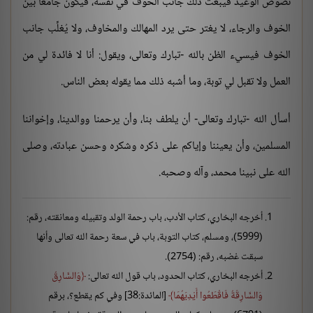
نصوص الوعيد فيبعث ذلك جانب الخوف في نفسه، فيكون جامعاً بين
الخوف والرجاء، لا يغتر حتى يرد المهالك والمخاوف، ولا يُغلِّب جانب
الخوف فيسيء الظن بالله -تبارك وتعالى، ويقول: أنا لا فائدة لي من
العمل ولا تقبل لي توبة، وما أشبه ذلك مما يقوله بعض الناس.
أسأل الله -تبارك وتعالى- أن يلطف بنا، وأن يرحمنا ووالدينا، وإخواننا
المسلمين، وأن يعيننا وإياكم على ذكره وشكره وحسن عبادته، وصلى
الله على نبينا محمد، وآله وصحبه.
أخرجه البخاري، كتاب الأدب، باب رحمة الولد وتقبيله ومعانقته، رقم:
(5999)، ومسلم، كتاب التوبة، باب في سعة رحمة الله تعالى وأنها
سبقت غضبه، رقم: (2754).
أخرجه البخاري، كتاب الحدود، باب قول الله تعالى:
وَالسَّارِقُ
وَالسَّارِقَةُ فَاقْطَعُوا أَيْدِيَهُمَا
[المائدة:38] وفي كم يقطع؟، برقم