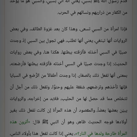
قُدم رسول الله ﷺ بسبي، يعني أنه أُتي بسبي، والسبي هو ما يؤخذ
من الكفار من ذراريهم ونسائهم في الحرب.
فإذا امرأة من السبي تسعى، وهذا كان بعد غزوة الطائف، وفي بعض
الروايات أنها تبتغي، يعني أنها تطلب، فهي تجول بين السبي إذْ وجدت
صبيًّا في السبي أخذته فألزقته ببطنها، هكذا هنا، وفي بعض روايات
الحديث: إذا وجدت صبيًّا في السبي أخذته فألزقته ببطنها فأرضعته،
بمعنى أنها تفعل ذلك بالصغار، إذا وجدت أطفالاً من الرُّضع في السبايا
فإنها تأخذهم وترضعهم، شفقة عليهم وحنوًّا، وتفعل ذلك من أجل أن
تتخلص مما قد حصل لها من الحليب، فلابد من إخراجه، والروايات
يبيّن بعضها بعضاً، والمقصود أن هذه المرأة إن كانت تفعل ذلك بغير
أولادها فوجه الحديث ظاهر، وهو أن النبي ﷺ قال:
أترون هذه
المرأة طارحة ولدها في النار؟
، يعني إذا كانت تفعل هذا بأولاد الناس،