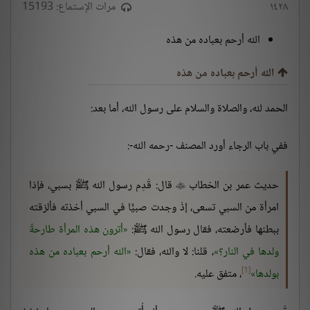
١٤٢٨
مرات الإستماع: 15193
الله أرحم بعباده من هذه
الله أرحم بعباده من هذه
الحمد لله، والصلاة والسلام على رسول الله، أما بعد:
ففي باب الرجاء أورد المصنف -رحمه الله-:
حديث عمر بن الخطاب
قال: قُدِم رسول الله ﷺ بسبي، فإذا

امرأة من السبي تسعى، إذْ وجدت صبيًّا في السبي أخذته فألزقته
ببطنها فأرضعته، فقال رسول الله ﷺ:
أترون هذه المرأة طارحةً
ولدها في النار؟
، قلنا: لا والله، فقال:
الله أرحم بعباده من هذه
[1]
بولدها
، متفق عليه.