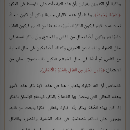
وذكرنا أنَّ الكثيرين يقولون بأنَّ هذه الآية دلَّت على التَّوسط في الذكر:
تَضَرُّعًا وَخِيفَةً
، وقلنا بأنَّ هذه الأقوال جميعًا يمكن أن تكون داخلةً
تحت هذه الآية، فيكون الذكرُ المأمورُ به مُنبعثًا من القلب، فيكون القلبُ
عامرًا به، ويكون أيضًا بحالٍ من التَّذلل والتَّخشع، وأن يذكر نفسَه في
حال الانفراد والغيبة عن الآخرين، وكذلك أيضًا يكون في حال الجلوة
مع الناس، ثم أيضًا في حال الخوف، فيكون ذلك بصوتٍ بحالٍ من
الاعتدال:
وَدُونَ الْجَهْرِ مِنَ الْقَوْلِ بِالْغُدُوِّ وَالْآصَالِ
.
فالحاصل أنَّ الله -تبارك وتعالى- هنا في هذه الآية ذكر هذه الأمور
وهذه المعاني التي يحصل بها الانتفاعُ بالذكر، فينتفع الإنسانُ بالذكر
إذا كان بهذه الصِّفة؛ يذكر ربَّه -تبارك وتعالى- ذكرًا ينبعث من قلبه،
ويجري على لسانه، مُصطحبًا في ذلك الخشية والتَّضرع والتَّذلل