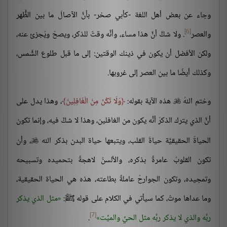
وجاء عن بعض أهل اللغة -كأبي صخر- بأنَّ الآصالَ ما بين الظُّهر
[6]
والعصر
. ولا شكَّ أنَّ هذا مساء، وأنَّه وقتٌ للذكر، ويصحّ ويُجزئ عنه،
ولكن الأفضل أن يكون في ذينك الوقتين: إلى ما قبل طلوع الشَّمس،
وكذلك أيضًا ما بين العصر إلى غروبها.
وختم اللهُ
هذه الآية بقوله:
وَلَا تَكُنْ مِنَ الْغَافِلِينَ
، وهذا يدل على

أنَّ الذي يترك الذكرَ أنَّه يكون من الغافلين، وهذا لا شكَّ فيه، وإنما تكون
الحياةُ الحقيقيَّة حياةَ القلب، ويتبعها حياة البدن بذكر الله
، وأن

تكون القلوبُ عامرةً بذكره، والألسنُ لاهجةً بتحميده وتسبيحه
وتمجيده، وتكون الجوارحُ عاملةً بطاعته، هذه هي الحياة الحقيقية،
وما عداها موتٌ، كما سيأتي في الكلام على قوله ﷺ:
مثل الذي يذكر
[7]
ربَّه والذي لا يذكر ربَّه مثل الحيِّ والميِّت
.