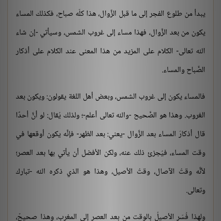
يبدأ من طلوع الفجر إلى ما قبل الزَّوال، هذا كلّه صباح، فكذلك المساء
يكون من بعد الزَّوال، فهذا مساء إلى غروب الشمس، وسيأتي -إن شاء
الله تعالى- الكلام على المزيد من هذا المعنى عند الكلام على أذكار
الصَّباح والمساء.
فالمساء يكون إلى غروب الشمس، وبعض أهل اللغة يقولون: ويكون بعد
الغروب. وهذا هو الصَّحيح -والله تعالى أعلم-؛ ولذلك يُقال: لو أنَّ أحدًا
قال أذكارَ المساء بعد الزَّوال -يعني: بعد الظهر- فإنَّه يكون أوقعها في
وقت المساء، فيُجزئ ذلك عنه، ولكن الأفضل أن يأتي بها بعد العصر؛
لأنَّه وقتُ الآصال، وقتُ الأصيل، وهذا هو الذي ذكره الله -تبارك
وتعالى.
ولهذا فُسّر الأصيلُ بالوقت من بعد العصر إلى المغرب، وهذا صحيحٌ،