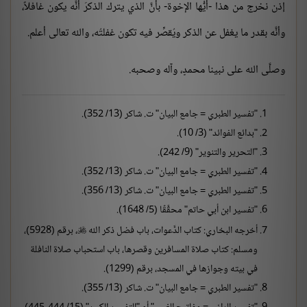
إذن نخرج من هذا -أيُّها الإخوة- بأنَّ الذي يترك الذكرَ أنَّه يكون غافلاً،
وأنَّه بقدر ما يغفل عن الذكر ويُقصِّر فيه تكون غفلتُه، والله تعالى أعلم.
وصلَّى الله على نبينا محمدٍ، وآله وصحبه.
"تفسير الطبري = جامع البيان" ت. شاكر (13/ 352).
"بدائع الفوائد" (3/ 10).
"التحرير والتنوير" (9/ 242).
"تفسير الطبري = جامع البيان" ت. شاكر (13/ 352).
"تفسير الطبري = جامع البيان" ت. شاكر (13/ 356).
"تفسير ابن أبي حاتم" محقَّقًا (5/ 1648).
أخرجه البخاري: كتاب الدَّعوات، باب فضل ذكر الله
، برقم (5928)،

ومسلم: كتاب صلاة المسافرين وقصرها، باب استحباب صلاة النافلة
في بيته وجوازها في المسجد، برقم (1299).
"تفسير الطبري = جامع البيان" ت. شاكر (13/ 355).