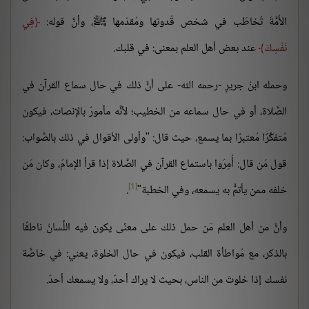
الأُمَّةَ تُخاطَب في شخص قُدوتها ومُقدّمها ﷺ، وأنَّ قوله:
فِي
نَفْسِكَ
عند بعض أهل العلم بمعنى: في قلبك.
وحمله ابنُ جريرٍ -رحمه الله- على أنَّ ذلك في حال سماع القرآن في
الصَّلاة، أو في حال سماعه من الخطيب؛ لأنَّه مأمورٌ بالإنصات، فيكون
مُتفكِّرًا مُعتبرًا بما يسمع، حيث قال: "وأولى الأقوال في ذلك بالصَّواب:
قول مَن قال: أُمِرُوا باستماع القرآن في الصَّلاة إذا قرأ الإمامُ، وكان مَن
[1]
خلفه ممن يأتمُّ به يسمعه، وفي الخطبة"
.
وأنَّ من أهل العلم مَن حمل ذلك على معنًى يكون فيه اللِّسانُ ناطقًا
بالذكر، مع مُواطأة القلب، فيكون في حال الخلوة، يعني: في خاصَّة
نفسك إذا خلوتَ من الناس، بحيث لا يراك أحدٌ، ولا يسمعك أحدٌ.