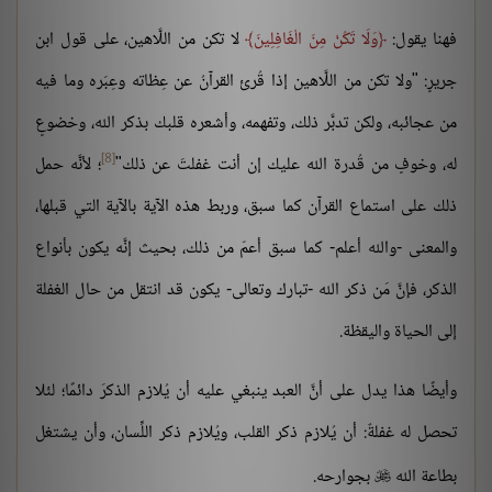
فهنا يقول:
وَلَا تَكُنْ مِنَ الْغَافِلِينَ
لا تكن من اللَّاهين، على قول ابن
جريرٍ: "ولا تكن من اللَّاهين إذا قُرئ القرآنُ عن عِظاته وعِبَره وما فيه
من عجائبه، ولكن تدبَّر ذلك، وتفهمه، وأشعره قلبك بذكر الله، وخضوعٍ
[8]
له، وخوفٍ من قُدرة الله عليك إن أنت غفلتَ عن ذلك"
؛ لأنَّه حمل
ذلك على استماع القرآن كما سبق، وربط هذه الآية بالآية التي قبلها،
والمعنى -والله أعلم- كما سبق أعمّ من ذلك، بحيث إنَّه يكون بأنواع
الذكر، فإنَّ مَن ذكر الله -تبارك وتعالى- يكون قد انتقل من حال الغفلة
إلى الحياة واليقظة.
وأيضًا هذا يدل على أنَّ العبد ينبغي عليه أن يُلازم الذكرَ دائمًا؛ لئلا
تحصل له غفلةٌ: أن يُلازم ذكر القلب، ويُلازم ذكر اللِّسان، وأن يشتغل
بطاعة الله
بجوارحه.
