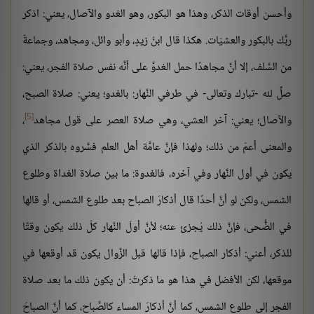
وأحسن أوقات الذكر، وهذا هو البكور، وهو الغدو والآصال، يعني: اذكر
ربَّك بالبكور والعشيّات. هكذا قال ابنُ زيدٍ، وأبو وائل، ومجاهد، وجماعةٌ
من السَّلف، إلا أنَّ مجاهدًا حمل الغدوَّ على أنَّه نفس صلاة الفجر، يعني:
صلِّ لله -تبارك وتعالى- في طرفي النَّهار: بالغدو؛ يعني: صلاة الصبح،
[5]
والآصال؛ يعني: آخر العشي، وهي صلاة العصر على قول مجاهد
،
والمعنى أعمّ من ذلك؛ ولهذا فإنَّ عامَّة أهل العلم فسَّروه بالذكر الذي
يكون في أول النَّهار وفي آخره، فالغدوة: ما بين صلاة الغداة وطلوع
الشمس، ولكن لو أنَّ أحدًا قال أذكارَ الصباح بعد طلوع الشمس، أو قالها
في الضُّحى، فإنَّ ذلك يُجزئ عنه؛ لأنَّ أولَ النَّهار كلّ ذلك يكون وقتًا
للذكر، أعني: أذكار الصباح، فإذا قالها قبل الزَّوال يكون قد أوقعها في
موقعها، لكن الأفضل في هذا هو ما ذكرتُ: أن يكون ذلك ما بعد صلاة
الفجر إلى طلوع الشمس، كما أنَّ أذكارَ المساء كالصَّباح، كما أنَّ الصباحَ