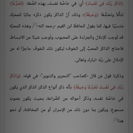
اذْكُرْ رَبَّكَ فِي نَفْسِكَ
أي: في خاصَّة نفسك، بهذه الصِّفة:
تَضَرُّعًا
تذلُّلاً وتخشُّعًا
وَخِيفَةً
؛ وذلك أنَّ الذاكرَ يكون ذكرُه جالبًا للمحبَّة،
[2]
مُتسبِّبًا فيها، كما يقول الحافظُ ابن القيم -رحمه الله-
، وهذه المحبَّة
قد تُوجب الإدلال والجراءة على المحبوب، وتُوجب شيئًا من الانبساط،
فاحتاج الذاكرُ المحبُّ إلى الخوف؛ ليكون ذلك الخوفُ حاجزًا له عن
الإدلال على ربِّه -تبارك وتعالى.
وذكرنا قول مَن قال -كصاحب "التحرير والتنوير"- في قوله:
وَاذْكُرْ
رَبَّكَ فِي نَفْسِكَ تَضَرُّعًا وَخِيفَةً
بأنَّه ذكر أنواع الذكر: الذكر الذي يكون
في خاصَّة نفسه، وذَكَرَ أحواله من الضَّراعة، بحيث يكون بصوتٍ
مسموعٍ، ويكون بما دون ذلك من الإسرار، أو من المخافتة، أو نحو
[3]
هذا
.