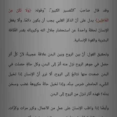
وقد قال صاحبُ "التَّفسير الكبير": "وقوله:
وَلَا تَكُنْ مِنَ
الْغَافِلِينَ
يدل على أنَّ الذكرَ القلبي يجب أن يكون دائمًا، وألا يغفل
الإنسانُ لحظةً واحدةً عن استحضار جلال الله وكبريائه بقدر الطَّاقة
البشرية والقوة الإنسانية.
وتحقيق القول: أنَّ بين الروح وبين البدن علاقةً عجيبةً؛ لأنَّ كلَّ أثرٍ
حصل في جوهر الروح نزل منه أثرٌ إلى البدن، وكل حالةٍ حصلت في
البدن صعدت منها نتائجُ إلى الروح، ألا ترى أنَّ الإنسان إذا تخيل
الشَّيء الحامض ضرس سِنُّه، وإذا تخيل حالةً مكروهةً غضب وسخن
بدنُه؟ فهذه آثار تنزل من الروح إلى البدن.
وأيضًا إذا واظب الإنسانُ على عملٍ من الأعمال، وكرر مرات وكرَّات،