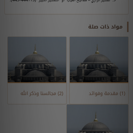
"تفسير الرازي = مفاتيح الغيب" أو "التفسير الكبير" (15/ 444-445).
مواد ذات صلة
(1) مقدمة وفوائد
(2) مجالسنا وذكر الله