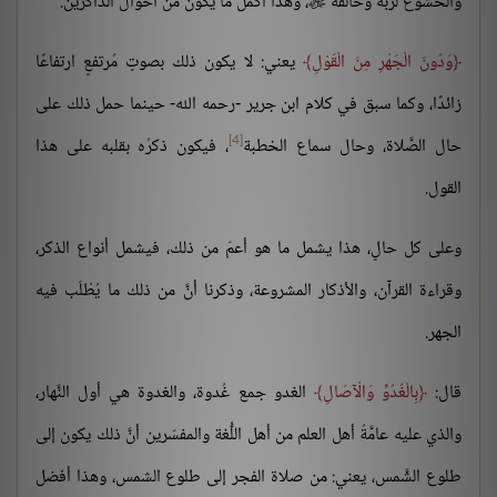
والخشوع لربِّه وخالقه
، وهذا أكمل ما يكون من أحوال الذَّاكرين.

وَدُونَ الْجَهْرِ مِنَ الْقَوْلِ
يعني: لا يكون ذلك بصوتٍ مُرتفعٍ ارتفاعًا
زائدًا، وكما سبق في كلام ابن جرير -رحمه الله- حينما حمل ذلك على
[4]
حال الصَّلاة، وحال سماع الخطبة
، فيكون ذكرُه بقلبه على هذا
القول.
وعلى كل حالٍ، هذا يشمل ما هو أعمّ من ذلك، فيشمل أنواع الذكر،
وقراءة القرآن، والأذكار المشروعة، وذكرنا أنَّ من ذلك ما يُطْلَب فيه
الجهر.
قال:
بِالْغُدُوِّ وَالْآصَالِ
الغدو جمع غُدوة، والغدوة هي أول النَّهار،
والذي عليه عامَّةُ أهل العلم من أهل اللُّغة والمفسّرين أنَّ ذلك يكون إلى
طلوع الشَّمس، يعني: من صلاة الفجر إلى طلوع الشمس، وهذا أفضل