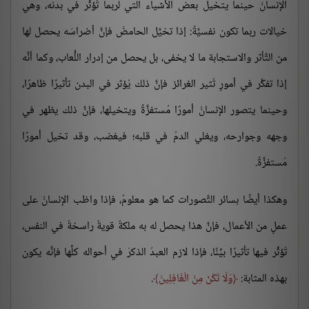
الإنسانَ حينما يتخيل بعض الأشياء التي لربما تُؤثِّر في بدنه، وهي
خيالات ربما تكون نفسيَّةً: إذا تخيَّل الحامضَ فإنَّ أضراسَه يحصل لها
من التَّأثر والاستجابة ما لا يخفى، بل يحصل من إدرار اللُّعاب، وكما أنَّه
إذا تفكَّر في أمورٍ تُثير الغرائز فإنَّ ذلك يُؤثر في البدن تأثيرًا ظاهرًا،
وحينما يتصور الإنسانُ أمورًا مُستفزَّةً ويتخيلها، فإنَّ ذلك يظهر في
وجهه وجوارحه، ويغلي الدمُ في قلبه؛ فيغضب، وقد تخيل أمورًا
مُستفزَّةً.
وهكذا أيضًا بسائر التَّصورات كما هو معلومٌ، فإذا واظب الإنسانُ على
عملٍ من الأعمال، فإنَّ هذا يحصل له به ملكةٌ قويةٌ راسخةٌ في النفس،
تُؤثِّر فيها تأثيرًا بيِّنًا، فإذا لازم العبدُ الذكرَ في أحواله كلِّها فإنَّه يكون
بهذه المثابة:
وَلَا تَكُنْ مِنَ الْغَافِلِينَ
.