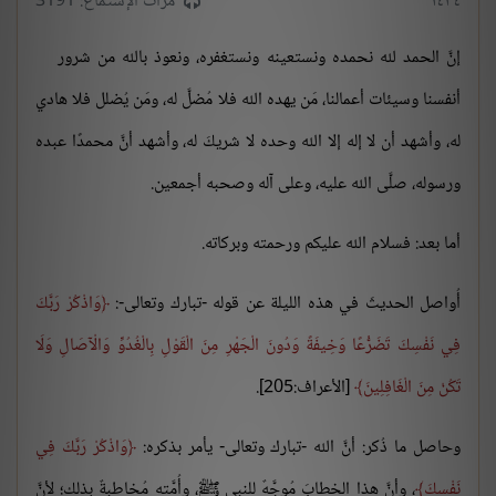
١٤٣٤
مرات الإستماع: 3191
إنَّ الحمد لله نحمده ونستعينه ونستغفره، ونعوذ بالله من شرور
أنفسنا وسيئات أعمالنا، مَن يهده الله فلا مُضلَّ له، ومَن يُضلل فلا هادي
له، وأشهد أن لا إله إلا الله وحده لا شريكَ له، وأشهد أنَّ محمدًا عبده
ورسوله، صلَّى الله عليه، وعلى آله وصحبه أجمعين.
أما بعد: فسلام الله عليكم ورحمته وبركاته.
أُواصل الحديثَ في هذه الليلة عن قوله -تبارك وتعالى-:
وَاذْكُرْ رَبَّكَ
فِي نَفْسِكَ تَضَرُّعًا وَخِيفَةً وَدُونَ الْجَهْرِ مِنَ الْقَوْلِ بِالْغُدُوِّ وَالْآصَالِ وَلَا
تَكُنْ مِنَ الْغَافِلِينَ
[الأعراف:205].
وحاصل ما ذُكر: أنَّ الله -تبارك وتعالى- يأمر بذكره:
وَاذْكُرْ رَبَّكَ فِي
نَفْسِكَ
، وأنَّ هذا الخطابَ مُوجَّهٌ للنبي ﷺ، وأُمَّته مُخاطبةٌ بذلك؛ لأنَّ