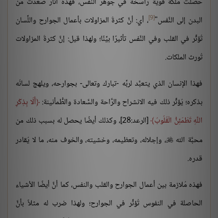
حصلت ملكةٌ قويَّةٌ راسخةٌ في جوهر النفس، فهذه آثار صعدت من
[9]
البدن إلى النَّفس"
، أي: أنَّ كثرةَ المزاولات بأعمال الجوارح واللِّسان
تُؤثِّر في القلب وفي النَّفس تأثيرًا بيِّنًا؛ ولهذا قيل: إنَّ كثرةَ المزاولات
تُورث الملكات.
فهذا الإنسان الذي يتعبَّد لربِّه -تبارك وتعالى- بجوارحه، ويلهج لسانُه
بذكره؛ يُؤثِّر ذلك فيه الانشراح والرَّاحة والسَّعادة والطُّمأنينة:
أَلَا بِذِكْرِ
اللَّهِ تَطْمَئِنُّ الْقُلُوبُ
[الرعد:28]، وكذلك أيضًا يحصل له بسبب ذلك من
محبَّة الله
، وإجلاله، وتعظيمه، وخشيته، والخوف منه، ما لا يُقادر

قدره.
فهذه مُلازمة بين أعمال الجوارح والقلب والنفس، كما أنَّ أيضًا الأشياء
الحاصلة في النفوس تُؤثِّر في الجوارح؛ ولهذا ضرب له مثلاً بأنَّ