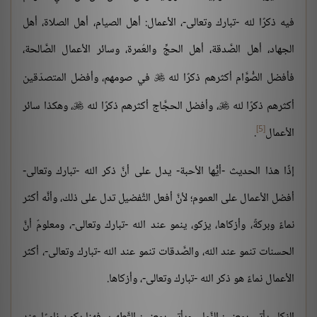
فيه ذكرًا لله -تبارك وتعالى-، الأعمال: أهل الصيام، أهل الصلاة، أهل
الجهاد، أهل الصَّدقة، أهل الحجِّ والعُمرة، وسائر الأعمال الصَّالحة،
فأفضل الصُّوَّام أكثرهم ذكرًا لله
في صومهم، وأفضل المتصدّقين

أكثرهم ذكرًا لله
، وأفضل الحجَّاج أكثرهم ذكرًا لله
، وهكذا سائر


[5]
الأعمال
.
إذًا هذا الحديث -أيُّها الأحبة- يدل على أنَّ ذكر الله -تبارك وتعالى-
أفضل الأعمال على العموم؛ لأنَّ أفعل التَّفضيل تدل على ذلك، وأنَّه أكثر
نماءً وبركةً، وأزكاها، يزكو، ينمو عند الله -تبارك وتعالى-، ومعلومٌ أنَّ
الحسنات تنمو عند الله، والصَّدقات تنمو عند الله -تبارك وتعالى-، أكثر
الأعمال نماءً هو ذكر الله -تبارك وتعالى-، وأزكاها.