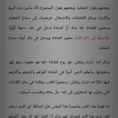
وبعضهم يقول: الخطبة. وبعضهم يقول: المجموع؛ لأنَّه مأمورٌ بترك البيع
والشِّراء وسائر التَّعاملات والاشتغال، فينصرف إلى سماع الخطبة،
وحضور الصَّلاة، فلا شكَّ أنَّ الصلاةَ تدخل في ذلك دخولاً أوَّليًّا:
فَاسْعَوْا إِلَى ذِكْرِ اللَّهِ
، حضور الصلاة، ويدخل في ذلك أيضًا سماع
الخطبة.
وذكر الله -تبارك وتعالى- هو روح الصَّلاة -كما هو معلومٌ-، وهو لبُّها،
وحقيقتها، وأعظم الناس أجرًا في الصَّلاة أقواهم وأشدّهم وأكثرهم
فيها ذكرًا لله -تبارك وتعالى- وحضورًا للقلب، وهكذا في سائر الطَّاعات
التي يتقرَّب بها المتقرِّبون إلى الله -جلَّ جلاله وتقدَّست أسماؤه.
إذا فهمنا هذا القدر، وتصورنا هذا المعنى، فإنَّ الحافظَ ابنَ القيم -رحمه
الله- يزيد هذا الأمر إيضاحًا، فهو يذكر أنَّ أفضل أهل كل عملٍ أكثرهم