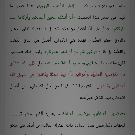
سلم العبودية:
وخير لكم من إنفاق الذَّهب والورق
، وهذا يصدق ما
قبله في صدر هذا الحديث:
ألا أُنبئكم بخير أعمالكم، وأزكاها عند
مليككم
، فدلَّ على أنَّه أفضل من هذه الأعمال المتعدية: إنفاق الذهب
والورق -وهو الفضَّة-، فهذه هي الأموال، أفضل من إنفاق الذَّهب
والفضَّة، بل قال:
وخير لكم من أن تلقوا عدوكم
، وليس ذلك فحسب،
قال:
فتضربوا أعناقهم، ويضربوا أعناقكم
، الله يقول:
إِنَّ اللَّهَ اشْتَرَى
مِنَ الْمُؤْمِنِينَ أَنْفُسَهُمْ وَأَمْوَالَهُمْ بِأَنَّ لَهُمُ الْجَنَّةَ يُقَاتِلُونَ فِي سَبِيلِ اللَّهِ
فَيَقْتُلُونَ وَيُقْتَلُونَ
[التوبة:111]، فهذا من أجلِّ الأعمال، ومن أفضل
الأعمال، فهنا الذكر خيرٌ منه.
فتضربوا أعناقَهم، ويضربوا أعناقَكم
يعني: أنَّكم لستُم تُزاولون
الجهاد، وتُمارسون هذه العبادة ذات المنزلة العالية؛ بل أيضًا يقع منكم