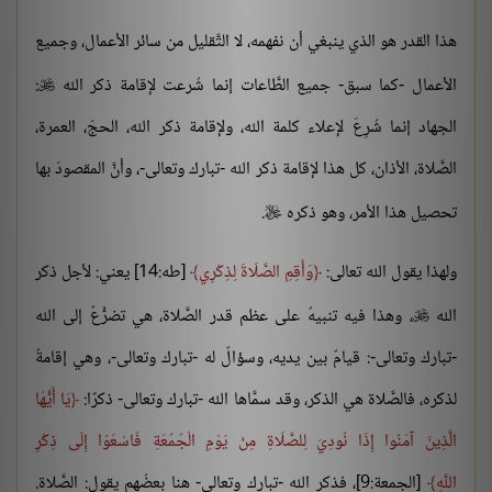
هذا القدر هو الذي ينبغي أن نفهمه، لا التَّقليل من سائر الأعمال، وجميع
الأعمال -كما سبق- جميع الطَّاعات إنما شُرعت لإقامة ذكر الله
:

الجهاد إنما شُرِعَ لإعلاء كلمة الله، ولإقامة ذكر الله، الحجّ، العمرة،
الصَّلاة، الأذان، كل هذا لإقامة ذكر الله -تبارك وتعالى-، وأنَّ المقصودَ بها
تحصيل هذا الأمر، وهو ذكره
.

ولهذا يقول الله تعالى:
وَأَقِمِ الصَّلَاةَ لِذِكْرِي
[طه:14] يعني: لأجل ذكر
الله
، وهذا فيه تنبيهٌ على عظم قدر الصَّلاة، هي تضرُّعٌ إلى الله

-تبارك وتعالى-: قيامٌ بين يديه، وسؤالٌ له -تبارك وتعالى-، وهي إقامةٌ
لذكره، فالصَّلاة هي الذكر، وقد سمَّاها الله -تبارك وتعالى- ذكرًا:
يَا أَيُّهَا
الَّذِينَ آمَنُوا إِذَا نُودِيَ لِلصَّلَاةِ مِنْ يَوْمِ الْجُمُعَةِ فَاسْعَوْا إِلَى ذِكْرِ
اللَّهِ
[الجمعة:9]، فذكر الله -تبارك وتعالى- هنا بعضُهم يقول: الصَّلاة.