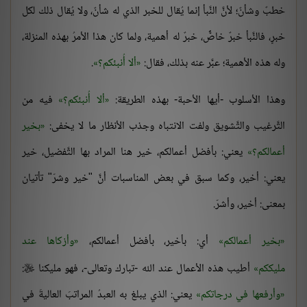
خطبٌ وشأنٌ؛ لأنَّ النَّبأ إنما يُقال للخبر الذي له شأنٌ، ولا يُقال ذلك لكل
خبرٍ، فالنَّبأ خبرٌ خاصٌّ، خبرٌ له أهمية، ولما كان هذا الأمرُ بهذه المنزلة،
وله هذه الأهمية؛ عبَّر عنه بذلك، فقال:
ألا أُنبئكم؟
.
وهذا الأسلوب -أيها الأحبة- بهذه الطريقة:
ألا أُنبئكم؟
فيه من
التَّرغيب والتَّشويق ولفت الانتباه وجذب الأنظار ما لا يخفى:
بخير
أعمالكم؟
يعني: بأفضل أعمالكم، خير هنا المراد بها التَّفضيل، خير
يعني: أخير، وكما سبق في بعض المناسبات أنَّ "خير وشرّ" تأتيان
بمعنى: أخير، وأشرّ.
بخير أعمالكم
أي: بأخير، بأفضل أعمالكم،
وأزكاها عند
مليككم
أطيب هذه الأعمال عند الله -تبارك وتعالى-، فهو مليكنا
:

وأرفعها في درجاتكم
يعني: الذي يبلغ به العبدُ المراتبَ العاليةَ في