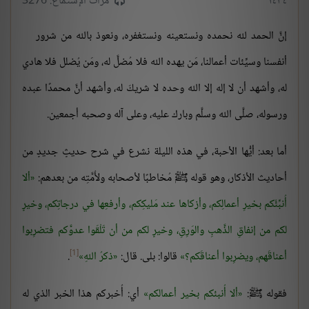
١٤٣٤
مرات الإستماع: 3276
إنَّ الحمد لله نحمده ونستعينه ونستغفره، ونعوذ بالله من شرور
أنفسنا وسيِّئات أعمالنا، مَن يهده الله فلا مُضلَّ له، ومَن يُضلل فلا هادي
له، وأشهد أن لا إله إلا الله وحده لا شريكَ له، وأشهد أنَّ محمدًا عبده
ورسوله، صلَّى الله وسلَّم وبارك عليه، وعلى آله وصحبه أجمعين.
أما بعد: أيُّها الأحبة، في هذه الليلة نشرع في شرح حديثٍ جديدٍ من
أحاديث الأذكار، وهو قوله ﷺ مُخاطبًا لأصحابه ولأُمَّتِه من بعدهم:
ألا
أُنبِّئُكم بخيرِ أعمالِكم، وأزكاها عند مَليكِكم، وأرفعِها في درجاتِكم، وخيرٍ
لكم من إنفاقِ الذَّهبِ والوَرِقِ، وخيرٍ لكم من أن تَلْقَوا عدوَّكم فتضرِبوا
[1]
أعناقَهم، ويضرِبوا أعناقَكم؟
قالوا: بلى. قال:
ذكرُ اللهِ
.
فقوله ﷺ:
ألا أُنبئكم بخير أعمالكم
أي: أُخبركم هذا الخبر الذي له