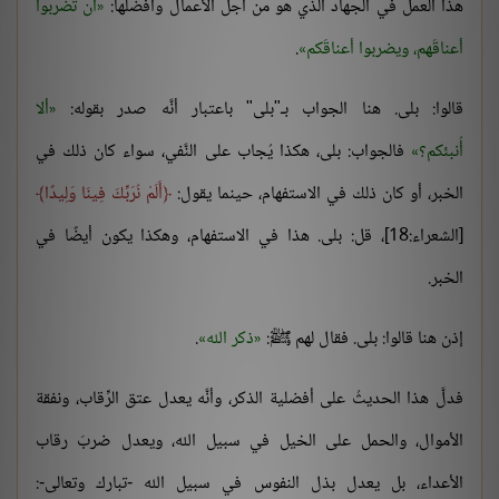
هذا العمل في الجهاد الذي هو من أجلِّ الأعمال وأفضلها:
أن تضربوا
أعناقَهم، ويضربوا أعناقَكم
.
قالوا: بلى. هنا الجواب بـ"بلى" باعتبار أنَّه صدر بقوله:
ألا
أُنبئكم؟
فالجواب: بلى، هكذا يُجاب على النَّفي، سواء كان ذلك في
الخبر، أو كان ذلك في الاستفهام، حينما يقول:
أَلَمْ نُرَبِّكَ فِينَا وَلِيدًا
[الشعراء:18]، قل: بلى. هذا في الاستفهام، وهكذا يكون أيضًا في
الخبر.
إذن هنا قالوا: بلى. فقال لهم ﷺ:
ذكر الله
.
فدلَّ هذا الحديثُ على أفضلية الذكر، وأنَّه يعدل عتق الرِّقاب، ونفقة
الأموال، والحمل على الخيل في سبيل الله، ويعدل ضربَ رقاب
الأعداء، بل يعدل بذل النفوس في سبيل الله -تبارك وتعالى-: