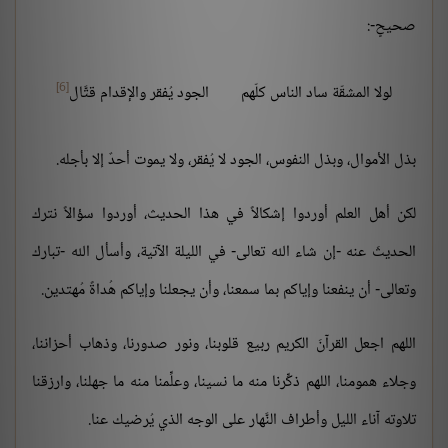
صحيحٍ-:
[6]
لولا المشقّة ساد الناس كلّهم
الجود يُفقر والإقدام قتَّال
بذل الأموال، وبذل النفوس، الجود لا يُفقر، ولا يموت أحدٌ إلا بأجله.
لكن أهل العلم أوردوا إشكالاً في هذا الحديث، أوردوا سؤالاً نترك
الحديثَ عنه -إن شاء الله تعالى- في الليلة الآتية، وأسأل الله -تبارك
وتعالى- أن ينفعنا وإياكم بما سمعنا، وأن يجعلنا وإياكم هُداةً مُهتدين.
اللهم اجعل القرآنَ الكريم ربيع قلوبنا، ونور صدورنا، وذهاب أحزاننا،
وجلاء همومنا، اللهم ذكِّرنا منه ما نسينا، وعلِّمنا منه ما جهلنا، وارزقنا
تلاوته آناء الليل وأطراف النَّهار على الوجه الذي يُرضيك عنا.