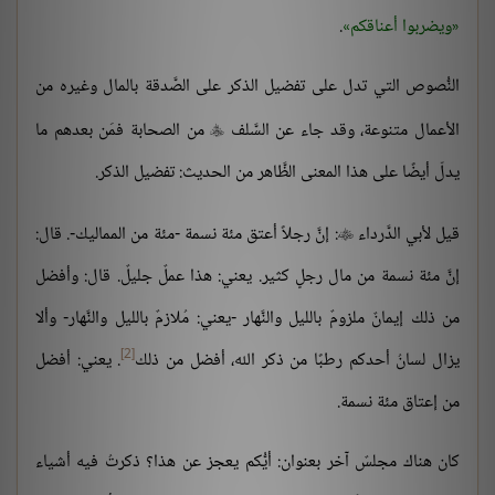
ويضربوا أعناقكم
.
النُّصوص التي تدل على تفضيل الذكر على الصَّدقة بالمال وغيره من
الأعمال متنوعة، وقد جاء عن السَّلف
من الصحابة فمَن بعدهم ما

يدلّ أيضًا على هذا المعنى الظَّاهر من الحديث: تفضيل الذكر.
قيل لأبي الدَّرداء
: إنَّ رجلاً أعتق مئة نسمة -مئة من المماليك-. قال:

إنَّ مئة نسمة من مال رجلٍ كثير. يعني: هذا عملٌ جليلٌ. قال: وأفضل
من ذلك إيمانٌ ملزومٌ بالليل والنَّهار -يعني: مُلازمٌ بالليل والنَّهار- وألا
[2]
يزال لسانُ أحدكم رطبًا من ذكر الله، أفضل من ذلك
. يعني: أفضل
من إعتاق مئة نسمة.
كان هناك مجلسٌ آخر بعنوان: أيُّكم يعجز عن هذا؟ ذكرتُ فيه أشياء