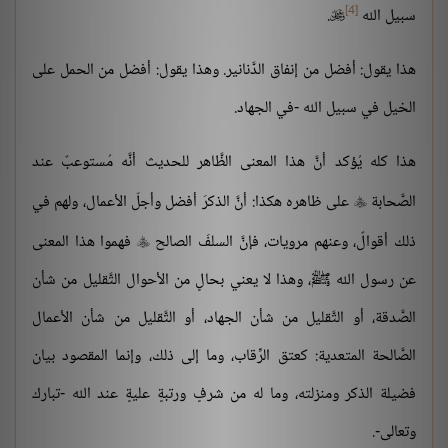
[4]
سبيل الله
.

هذا يقول: أفضل من إنفاق الدَّنانير. وهذا يقول: أفضل من الحمل على
الخيل في سبيل الله -في الجهاد.
هذا كله يُؤكد أنَّ هذا المعنى الظَّاهر للحديث أنَّه مُستوعبٌ عند
الصَّحابة
على ظاهره هكذا: أنَّ الذكرَ أفضل وأجلّ الأعمال، ولهم في

ذلك أقوالٌ، وعنهم مرويات، فإنَّ السلفَ الصالح
فهموا هذا المعنى

عن رسول الله ﷺ، وهذا لا يعني بحالٍ من الأحوال التَّقليل من شأن
الصَّدقة، أو التَّقليل من شأن الجهاد، أو التَّقليل من شأن الأعمال
الصَّالحة المتعدية: كعتق الرِّقاب، وما إلى ذلك، وإنما المقصود بيان
فضيلة الذكر ومنزلته، وما له من شرفٍ ورتبةٍ عليةٍ عند الله -تبارك
وتعالى-.