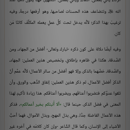
الزكاء يأتي بمعنى: النَّماء، ويأتي بمعنى: التَّطهير، فهنا يكون ناميًا عند
الله
، وتتضاعف هذه الحسنات لصاحبها، وهو أرفعها درجةً، وفيه

ترغيبٌ بهذا الذكر؛ لأنَّه يدخل تحت كلِّ عملٍ يعمله المكلَّفُ كائنًا مَن
كان.
وفيه أيضًا دلالة على كون ذكره -تبارك وتعالى- أفضل من الجهاد، ومن
الصَّدقة، هكذا في ظاهره بإطلاقٍ، وتخصيص هذين العملين: الجهاد،
والصَّدقة، خصَّهما بالذكر، وإلا فهو أفضل من سائر الأعمال؛ لأنَّه عمَّم أنَّ
الذكرَ أفضل الأعمال، ثم ذكر هذين العملين: إنفاق الذَّهب والورق، وأن
تلقوا عدوَّكم فتضربوا أعناقَهم، ويضربوا أعناقَكم. هذا زيادة تأكيدٍ لهذا
المعنى في فضل الذكر، حينما قال:
ألا أُنبئكم بخير أعمالكم
، فذكر
هذه الأعمال الفاضلة جدًّا، وهي بذل المهج، وبذل الأموال، فهما أحبُّ
الأشياء إلى الإنسان، وكما قال الشَّاعر -وإن كان كلامُه في آخره غير