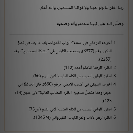
ربنا اغفر لنا ولوالدينا ولإخواننا المسلمين، والله أعلم.
وصلَّى الله على نبينا محمد،ٍ وآله وصحبه.
أخرجه الترمذي في "سننه": أبواب الدَّعوات، باب ما جاء في فضل
الذكر، برقم (3377)، وصححه الألباني في "مشكاة المصابيح" برقم
(2269).
انظر: "الزهد" للإمام أحمد (112).
انظر: "الوابل الصيب من الكلم الطيب" لابن القيم (66).
أخرجه البيهقي في "شعب الإيمان" برقم (660)، قال الحافظُ ابن
حجر: وهذا متَّصلٌ صحيحٌ. انظر: "المطالب العالية" لابن حجر (14/
123).
انظر: "الوابل الصيب من الكلم الطيب" لابن القيم (ص75).
انظر: "زهر الآداب وثمر الألباب" للقيرواني (4/ 1046).