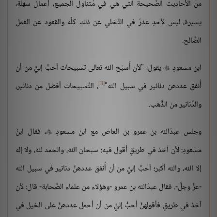
من الأحاديث الصَّحيحة التي هي في مُتناول الجميع، أعمال سهلة،
يسيرة، ليس لأحدٍ عذرٌ في التَّخلي عن ذلك كلِّه والقعود عن العمل
الصَّالح.
ابن مسعودٍ
يقول: "لأن أُسبّح الله تعالى تسبيحات أحبُّ إليَّ من أن

[3]
أُنفق عددهن دنانير في سبيل الله"
، التَّسبيحات أفضل من دنانير،
والدَّنانير من الذَّهب.
وجلس عبدُالله بن عمرو بن العاص مع ابن مسعودٍ
، فقال ابنُ

مسعودٍ: لأن آخذ في طريقٍ أقول فيه: سبحان الله، والحمد لله، ولا إله
إلا الله، والله أكبر؛ أحبُّ إليَّ من أن أُنفق عددهنَّ دنانير في سبيل الله
-عزَّ وجلَّ-. فقال عبدُالله بن عمرو -وهؤلاء من علماء الصَّحابة- قال: لأن
آخذ في طريقٍ فأقولهنَّ أحبُّ إليَّ من أن أحمل عددهنَّ على الخيل في