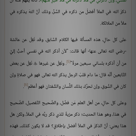
نفسي، وإن ذكرني في ملأ ذكرتُه في ملأ خيرٍ منهم
، كأنَّه يُفهم منه أنَّ
ذكرَ الله في الملأ أفضلُ من ذكره في السِّرِّ، وذلك أنَّ اللهَ يذكره في
ملأ من الملائكة.
على كل حالٍ، هذه المسألة فيها الكلام السَّابق، وقد نُقِلَ عن عائشة
-رضي الله تعالى عنها- أنها قالت: "لأن أذكر الله في نفسي أحبُّ إليَّ
[5]
من أن أذكره بلساني سبعين مرةً"
. ونُقِلَ عن غيرها
نُقِلَ عن بعض

التَّابعين أنَّه قال: ما دام قلبُ الرجل يذكر الله تعالى فهو في صلاةٍ وإن
[6]
كان في السُّوق، وإن تحرَّك بذلك اللِّسان والشَّفتان فهو أعظم
.
وعلى كل حالٍ، من أهل العلم مَن فصَّل، والصَّحيح التَّفصيل، الصَّحيح
في هذا، وهو هذا الحديث؛ ذكر مزيةً للذي ذكر ربَّه في الملأ، ولكن هل
هذا يعني: أنَّ الذكرَ في الملأ أفضل بإطلاقٍ؟ قد لا يكون كذلك، فهذه