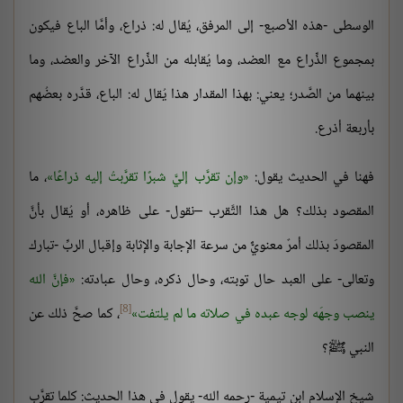
الوسطى -هذه الأصبع- إلى المرفق، يُقال له: ذراع، وأمَّا الباع فيكون
بمجموع الذِّراع مع العضد، وما يُقابله من الذِّراع الآخر والعضد، وما
بينهما من الصَّدر؛ يعني: بهذا المقدار هذا يُقال له: الباع، قدَّره بعضُهم
بأربعة أذرع.
فهنا في الحديث يقول:
وإن تقرَّب إليَّ شبرًا تقرَّبتُ إليه ذراعًا
، ما
المقصود بذلك؟ هل هذا التَّقرب –نقول- على ظاهره، أو يُقال بأنَّ
المقصودَ بذلك أمرٌ معنويٌّ من سرعة الإجابة والإثابة وإقبال الربِّ -تبارك
وتعالى- على العبد حال توبته، وحال ذكره، وحال عبادته:
فإنَّ الله
[8]
ينصب وجهَه لوجه عبده في صلاته ما لم يلتفت
، كما صحَّ ذلك عن
النبي ﷺ؟
شيخ الإسلام ابن تيمية -رحمه الله- يقول في هذا الحديث: كلما تقرَّب