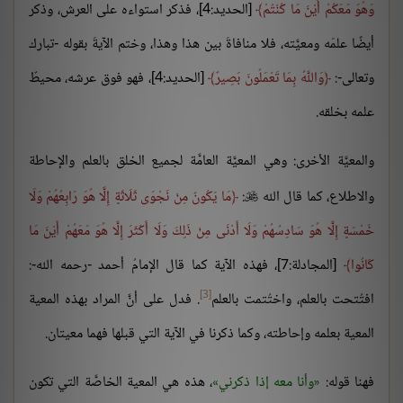
وَهُوَ مَعَكُمْ أَيْنَ مَا كُنْتُمْ
[الحديد:4]، فذكر استواءه على العرش، وذكر
أيضًا علمَه ومعيَّته، فلا منافاةَ بين هذا وهذا، وختم الآيةَ بقوله -تبارك
وتعالى-:
وَاللَّهُ بِمَا تَعْمَلُونَ بَصِيرٌ
[الحديد:4]، فهو فوق عرشه، محيطٌ
علمه بخلقه.
والمعيَّة الأخرى: وهي المعيَّة العامَّة لجميع الخلق بالعلم والإحاطة
والاطلاع، كما قال الله
:
مَا يَكُونُ مِنْ نَجْوَى ثَلَاثَةٍ إِلَّا هُوَ رَابِعُهُمْ وَلَا

خَمْسَةٍ إِلَّا هُوَ سَادِسُهُمْ وَلَا أَدْنَى مِنْ ذَلِكَ وَلَا أَكْثَرَ إِلَّا هُوَ مَعَهُمْ أَيْنَ مَا
كَانُوا
[المجادلة:7]، فهذه الآية كما قال الإمامُ أحمد -رحمه الله-:
[3]
افتُتحت بالعلم، واختُتمت بالعلم
. فدل على أنَّ المراد بهذه المعية
المعية بعلمه وإحاطته، وكما ذكرنا في الآية التي قبلها فهما معيتان.
فهنا قوله:
وأنا معه إذا ذكرني
، هذه هي المعية الخاصَّة التي تكون