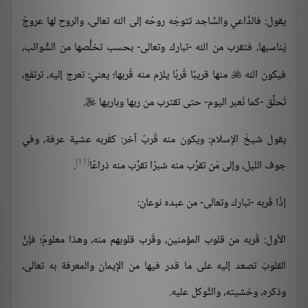
يقول: فالدَّاعي والسَّاجد تتوجّه روحُه إلى الله تعالى، والروح لها عروجٌ
يُناسبها، فتقرب من الله -تبارك وتعالى- بحسب تخلُّصها من الشَّوائب،
فيكون الله
منها قريبًا قُربًا يلزم منه قُربها؛ يعني: تعرج إليه، ترتفع،

تُحلِّق -كما نُعبر اليوم- حتى تقترب من ربها وباريها
.

يقول شيخُ الإسلام: ويكون منه قُربٌ آخر: كقُربه عشية عرفة، وفي
[11]
جوف الليل، وإلى مَن تقرَّب منه شبرًا تقرَّب منه ذراعًا
.
إذًا قُربه -تبارك وتعالى- من عبده نوعان:
الأول: قُربه من قلوب المؤمنين، وقُرب قلوبهم منه، وهذا معلومٌ؛ فإنَّ
القلوبَ تصعد إليه على ما قدر فيها من الإيمان والمعرفة به تعالى،
وذكره، وخشيته، والتَّوكل عليه.