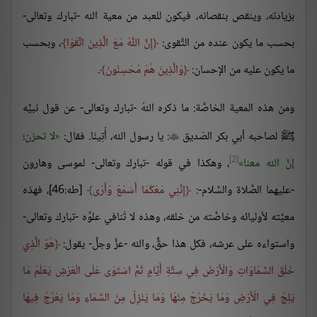
بزيادته، وينقص بنقصانه، فيكون للعبد من معية الله -تبارك وتعالى-
بحسب ما يكون عنده من التَّقوى:
إِنَّ اللَّهَ مَعَ الَّذِينَ اتَّقَوْا
، وبحسب
ما يكون عليه من الإحسان:
وَالَّذِينَ هُمْ مُحْسِنُونَ
.
ومن هذه المعية الخاصَّة: ما ذكره اللهُ -تبارك وتعالى- عن قول نبيِّه
ﷺ لصاحبه أبي بكر الصّديق
: يا رسول الله، أُتِينَا. فقال:
لا تحزن؛

[2]
إنَّ الله معنا
، وهكذا في قوله -تبارك وتعالى- لموسى وهارون
-عليهما الصَّلاة والسَّلام-:
إِنَّنِي مَعَكُمَا أَسْمَعُ وَأَرَى
[طه:46]، فهذه
معيَّته لأوليائه وخاصَّته من خلقه، وهذه لا تُنافي علوَّه -تبارك وتعالى-
واستواءه على عرشه، فكل هذا حقٌّ، والله -عزَّ وجلَّ- يقول:
هُوَ الَّذِي
خَلَقَ السَّمَاوَاتِ وَالْأَرْضَ فِي سِتَّةِ أَيَّامٍ ثُمَّ اسْتَوَى عَلَى الْعَرْشِ يَعْلَمُ مَا
يَلِجُ فِي الْأَرْضِ وَمَا يَخْرُجُ مِنْهَا وَمَا يَنْزِلُ مِنَ السَّمَاءِ وَمَا يَعْرُجُ فِيهَا