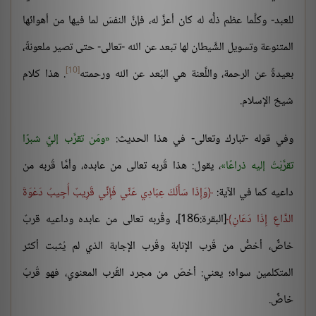
للعبد- وكلَّما عظم ذلُّه له كان أعزَّ له، فإنَّ النفسَ لما فيها من أهوائها
المتنوعة وتسويل الشَّيطان لها تبعد عن الله -تعالى- حتى تصير ملعونةً،
[10]
بعيدةً عن الرحمة، واللَّعنة هي البُعد عن الله ورحمته
. هذا كلام
شيخ الإسلام.
وفي قوله -تبارك وتعالى- في هذا الحديث:
ومَن تقرَّب إليَّ شبرًا
تقرَّبْتُ إليه ذراعًا
، يقول: هذا قُربه تعالى من عابده، وأمَّا قُربه من
داعيه كما في الآية:
وَإِذَا سَأَلَكَ عِبَادِي عَنِّي فَإِنِّي قَرِيبٌ أُجِيبُ دَعْوَةَ
الدَّاعِ إِذَا دَعَانِ
[البقرة:186]، وقُربه تعالى من عابده وداعيه قربٌ
خاصٌّ، أخصُّ من قُرب الإنابة وقُرب الإجابة الذي لم يُثبت أكثر
المتكلمين سواه؛ يعني: أخصّ من مجرد القُرب المعنوي، فهو قُربٌ
خاصٌّ.