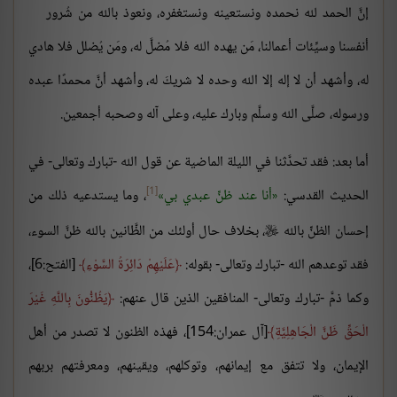
إنَّ الحمد لله نحمده ونستعينه ونستغفره، ونعوذ بالله من شُرور
أنفسنا وسيِّئات أعمالنا، مَن يهده الله فلا مُضلَّ له، ومَن يُضلل فلا هادي
له، وأشهد أن لا إله إلا الله وحده لا شريكَ له، وأشهد أنَّ محمدًا عبده
ورسوله، صلَّى الله وسلَّم وبارك عليه، وعلى آله وصحبه أجمعين.
أما بعد: فقد تحدَّثنا في الليلة الماضية عن قول الله -تبارك وتعالى- في
[1]
الحديث القدسي:
أنا عند ظنِّ عبدي بي
، وما يستدعيه ذلك من
إحسان الظنِّ بالله
، بخلاف حال أولئك من الظَّانين بالله ظنَّ السوء،

فقد توعدهم الله -تبارك وتعالى- بقوله:
عَلَيْهِمْ دَائِرَةُ السَّوْءِ
[الفتح:6]،
وكما ذمَّ -تبارك وتعالى- المنافقين الذين قال عنهم:
يَظُنُّونَ بِاللَّهِ غَيْرَ
الْحَقِّ ظَنَّ الْجَاهِلِيَّةِ
[آل عمران:154]، فهذه الظنون لا تصدر من أهل
الإيمان، ولا تتفق مع إيمانهم، وتوكلهم، ويقينهم، ومعرفتهم بربهم