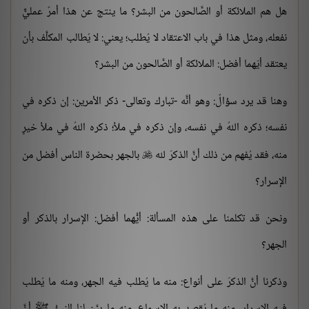
هل هم الملائكة أو الصَّالحون من البشر؟ ما ينتج عن هذا أمرٌ عمليٌّ
نفعله، ومثل هذا في باب الاعتقاد لا يُطلب؛ يعني: لا يُطالب المكلَّف بأن
يعتقد أيّهما أفضل: الملائكة أو الصَّالحون من البشر؟
وهنا قد يرد سؤالٌ: وهو أنَّه -تبارك وتعالى- ذكر الأمرين: إن ذكره في
نفسه؛ ذكره اللهُ في نفسه، وإن ذكره في ملأ؛ ذكره اللهُ في ملأ خيرٍ
منه، فقد يُفهم من ذلك أنَّ الذكرَ لله
بالجهر بحضرة الناس أفضل من

الإسرار؟
ونحن قد تكلمنا على هذه المسألة: أيُّهما أفضل: الإسرار بالذكر أو
الجهر؟
وذكرنا أنَّ الذكرَ على أنواع: منه ما يُطلب فيه الجهر، ومنه ما يُطلب
فيه الإسرار، منه ما يُقصد به الإسماع، منه ما بيَّن لنا النبيُّ ﷺ أنَّ