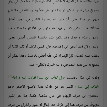
مزية، والقاعدة: أنَّ المزية لا تقتضي الأفضلية، فهذا إنما ذُكِرَ في بيانٍ
وسياقٍ: بيان فضل الذكر، لكن إذا ذكره في ملأ، وذكره اللهُ في ملأ خيرٍ
منهم، هل هذا يعني: أنَّ ذكرَ الله بحضرة الناس في الجهر أفضل
مُطلقًا؟ قد لا يكون كذلك، فهذا قد يكون من الأذكار ما يُطلب فيه
الإسرار، هذه واحدة، وقد يكون ذلك بالنسبة للمُعين أفضل؛ يعني:
الإسرار؛ لأنَّ ذلك أدعى إلى إخلاصه، فإن خشى الرِّياء أو تغير النّية أن
يتقلب عليه قصده؛ فإنَّ الإسرارَ في حقِّه أفضل بلا شكٍّ، وهذا يمكن أن
يُجمع به بين هذه النصوص، والله -تبارك وتعالى- أعلم.
[7]
وقوله في هذا الحديث:
وإن تقرَّب إليَّ شبرًا تقرَّبتُ إليه ذراعًا
،
تقرَّب إليَّ شبرًا
الشِّبْر هو من طرف هذا الأصبع الأصغر -وهو
الخنصر- إلى طرف الإبهام في حال مدِّهما، هكذا، هذا هو الشِّبر،
معروفٌ، من طرف هذا إلى طرف هذا، يُقال له: شبر، والذِّراع من طرف