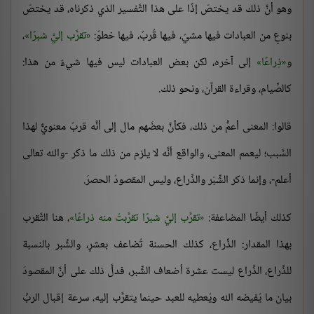
وهو أنَّ ذلك قد يختصّ إذًا على هذا التَّفسير الذي ذكرناه، قد يختصّ
بنوعٍ من العبادات فيها مشيٌ، فيها قُربٌ، فيها خطوٌ:
تقرَّب إليَّ شبرًا
،
و
ذِراعًا
إلى آخره، لكن بعض العبادات ليس فيها شيءٌ من هذا:
كالصِّيام، وقراءة القرآن، ونحو ذلك.
قالوا: المعنى أعمُّ من ذلك، فكأنَّ بعضَهم مال إلى أنَّه قربٌ معنويٌّ لهذا
السَّبب؛ ليعمم المعنى، والواقع أنَّه لا يلزم من ذلك ما ذكر -والله تعالى
أعلم-، وإنما ذكر الشِّبْر والذِّراع، وليس المقصودُ الحصرَ.
كذلك أيضًا المضاعفة:
تقرَّب إليَّ شبرًا تقرَّبتُ منه ذراعًا
، هنا التَّقرب
بهذا المقدار: الذِّراع، كذلك الحسنة تُضاعف بعشرٍ، والشِّبر بالنسبة
للذِّراع، الذِّراع ليست عشرة أضعاف الشِّبر، فدلَّ ذلك على أنَّ المقصودَ
بيان ما يُفيضه الله ويُعطيه للعبد حينما يتقرَّب إليه، سرعة إقبال الربِّ