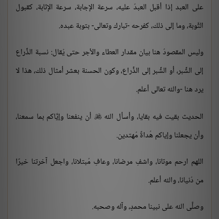
على العبد إذا أقبل العبدُ عليه، سرعة الإجابة، سرعة الإثابة، كقبول
التَّوبة، وما إلى ذلك، كفرحه -تبارك وتعالى- بتوبة عبده.
وليس المقصودُ هنا بيان مقدار العطاء والأجر حتى يُقال: نسبة الذِّراع
إلى الشِّبر، أو الشِّبر إلى الذِّراع، وكون الحسنة بعشر أمثال ذلك، هذا لا
يرد هنا -والله تعالى أعلم.
الحديث بقيت فيه بقايا، وأسأل الله
أن ينفعنا وإيَّاكم بما سمعنا،

وأن يجعلنا وإياكم هُداةً مُهتدين.
اللهم ارحم موتانا، واشفِ مرضانا، وعافِ مُبتلانا، واجعل آخرتنا خيرًا
من دُنيانا، والله أعلم.
وصلَّى الله على نبينا محمدٍ، وآله وصحبه.