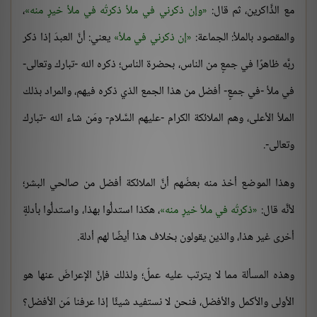
مع الذَّاكرين، ثم قال:
وإن ذكرني في ملأ ذكرتُه في ملأ خيرٍ منه
،
والمقصود بالملأ: الجماعة:
إن ذكرني في ملأ
يعني: أنَّ العبدَ إذا ذكر
ربَّه ظاهرًا في جمعٍ من الناس، بحضرة الناس؛ ذكره الله -تبارك وتعالى-
في ملأ -في جمعٍ- أفضل من هذا الجمع الذي ذكره فيهم، والمراد بذلك
الملأ الأعلى، وهم الملائكة الكرام -عليهم السَّلام- ومَن شاء الله -تبارك
وتعالى-.
وهذا الموضع أخذ منه بعضُهم أنَّ الملائكة أفضل من صالحي البشر؛
لأنَّه قال:
ذكرتُه في ملأ خيرٍ منه
، هكذا استدلُّوا بهذا، واستدلُّوا بأدلةٍ
أخرى غير هذا، والذين يقولون بخلاف هذا أيضًا لهم أدلة.
وهذه المسألة مما لا يترتب عليه عملٌ؛ ولذلك فإنَّ الإعراضَ عنها هو
الأولى والأكمل والأفضل، فنحن لا نستفيد شيئًا إذا عرفنا مَن الأفضل؟