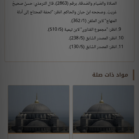
الصلاة والصّيام والصّدقة، برقم (2863)، قال الترمذي: حسنٌ صحيحٌ
غريبٌ. وصححه ابنُ حبان والحاكم. انظر: "تحفة المحتاج إلى أدلة
المنهاج" لابن الملقن (1/ 362).
انظر: "مجموع الفتاوى" لابن تيمية (5/ 510).
انظر: المصدر السَّابق (5/ 238).
انظر: المصدر السَّابق (5/ 130).
مواد ذات صلة