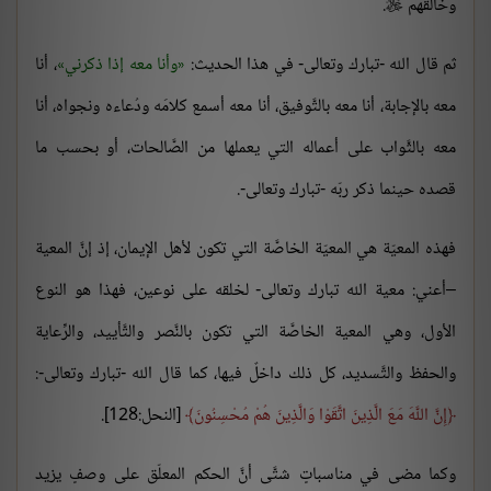
وخالقهم
.

ثم قال الله -تبارك وتعالى- في هذا الحديث:
وأنا معه إذا ذكرني
، أنا
معه بالإجابة، أنا معه بالتَّوفيق، أنا معه أسمع كلامَه ودُعاءه ونجواه، أنا
معه بالثَّواب على أعماله التي يعملها من الصَّالحات، أو بحسب ما
قصده حينما ذكر ربّه -تبارك وتعالى-.
فهذه المعيّة هي المعيّة الخاصَّة التي تكون لأهل الإيمان، إذ إنَّ المعية
–أعني: معية الله تبارك وتعالى- لخلقه على نوعين، فهذا هو النوع
الأول، وهي المعية الخاصَّة التي تكون بالنَّصر والتَّأييد، والرِّعاية
والحفظ والتَّسديد، كل ذلك داخلٌ فيها، كما قال الله -تبارك وتعالى-:
إِنَّ اللَّهَ مَعَ الَّذِينَ اتَّقَوْا وَالَّذِينَ هُمْ مُحْسِنُونَ
[النحل:128].
وكما مضى في مناسباتٍ شتَّى أنَّ الحكم المعلّق على وصفٍ يزيد