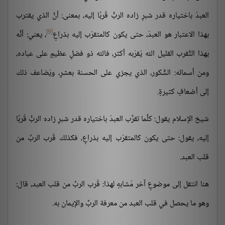
العبدُ باختياره قدر شبرٍ زاده الربُّ قُربًا إليه، بمعنى: أنَّ الذي يقترب
[9]
بهذا الاعتبار هو العبدُ، حتى يكون كالمتقرّب إليه بذراعٍ
، يعني: أنَّه
بهذا التَّقرب القليل الله يُقرّبه أكثر، فالله ذو فضلٍ عظيمٍ على عباده،
ومن أسمائه: الشَّكور، الذي يجزي على الحسنة بعشرٍ، ويُضاعف ذلك
إلى أضعافٍ كثيرةٍ.
شيخ الإسلام يقول: كلَّما تقرَّب العبدُ باختياره قدر شبرٍ زاده الربُّ قُربًا
إليه، يقول: حتى يكون كالمتقرّب إليه بذراعٍ، فكذلك قُرب الربِّ من
قلب العبد.
هنا انتقل إلى موضوعٍ آخر مُشابهٍ لهذا: قُرب الربِّ من قلب العبد، قال:
وهو ما يحصل في قلب العبد من معرفة الربِّ والإيمان به.