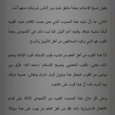
يقول شيخُ الإسلام: وهذا متَّفقٌ عليه بين الناس، لم يُنكره منهم أحدٌ.
الثاني: ما دلَّ عليه هذا الحديث الذي نحن بصدد الكلام عليه: كقُربه
أيضًا عشية عرفة، وقُربه آخر الليل، كما ثبت ذلك في النُّصوص، وهذا
القُرب هو الذي يُنكره المخالفون من أهل التَّأويل والبدع.
إذًا هذا القُرب من أهل العلم مَن فسَّره بقُرب الإجابة، قُرب الإثابة، ونحو
ذلك؛ يعني: بالقُرب المعنوي، وشيخ الإسلام -رحمه الله- فرَّق بين
نوعين من القُرب، فجعل هذا ونزول الربِّ -تبارك وتعالى- عشية عرفة،
وما أشبه ذلك؛ أنَّ هذا قُربٌ على ظاهره.
وعلى كل حالٍ، هذا الحديث كغيره من النُّصوص الدَّالة على قيام
الأفعال الاختيارية بالله
، من أهل العلم مَن يُورد على هذا سؤالاً:
