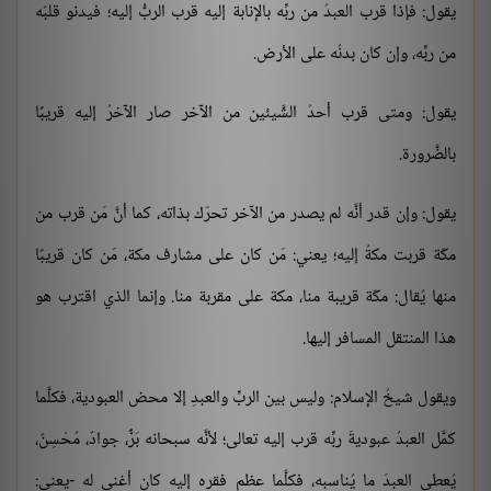
يقول: فإذا قرب العبدُ من ربِّه بالإنابة إليه قرب الربُّ إليه؛ فيدنو قلبُه
من ربِّه، وإن كان بدنُه على الأرض.
يقول: ومتى قرب أحدُ الشَّيئين من الآخر صار الآخرُ إليه قريبًا
بالضَّرورة.
يقول: وإن قدر أنَّه لم يصدر من الآخر تحرّك بذاته، كما أنَّ مَن قرب من
مكّة قربت مكةُ إليه؛ يعني: مَن كان على مشارف مكة، مَن كان قريبًا
منها يُقال: مكّة قريبة منا، مكة على مقربة منا. وإنما الذي اقترب هو
هذا المنتقل المسافر إليها.
ويقول شيخُ الإسلام: وليس بين الربِّ والعبدِ إلا محض العبودية، فكلَّما
كمَّل العبدُ عبوديةَ ربِّه قرب إليه تعالى؛ لأنَّه سبحانه بَرٌّ، جوادٌ، مُحْسِنٌ،
يُعطي العبدَ ما يُناسبه، فكلَّما عظم فقره إليه كان أغنى له -يعني: