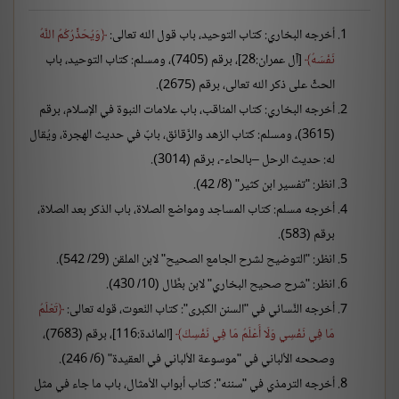
أخرجه البخاري: كتاب التوحيد، باب قول الله تعالى:
وَيُحَذِّرُكُمُ اللَّهُ
نَفْسَهُ
[آل عمران:28]، برقم (7405)، ومسلم: كتاب التوحيد، باب
الحثِّ على ذكر الله تعالى، برقم (2675).
أخرجه البخاري: كتاب المناقب، باب علامات النبوة في الإسلام، برقم
(3615)، ومسلم: كتاب الزهد والرَّقائق، بابٌ في حديث الهجرة، ويُقال
له: حديث الرحل –بالحاء-، برقم (3014).
انظر: "تفسير ابن كثير" (8/ 42).
أخرجه مسلم: كتاب المساجد ومواضع الصلاة، باب الذكر بعد الصلاة،
برقم (583).
انظر: "التوضيح لشرح الجامع الصحيح" لابن الملقن (29/ 542).
انظر: "شرح صحيح البخاري" لابن بطَّال (10/ 430).
أخرجه النَّسائي في "السنن الكبرى": كتاب النّعوت، قوله تعالى:
تَعْلَمُ
مَا فِي نَفْسِي وَلَا أَعْلَمُ مَا فِي نَفْسِكَ
[المائدة:116]، برقم (7683)،
وصححه الألباني في "موسوعة الألباني في العقيدة" (6/ 246).
أخرجه الترمذي في "سننه": كتاب أبواب الأمثال، باب ما جاء في مثل