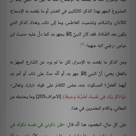
المشروعَ الجهر بهذا الذكر: كالتَّكبير في العشر، أو ما يُقصد به الإسماع:
كالأذان، والسَّلام، وتشميت العاطس، وما إلى ذلك، وهناك الذكر الذي
يكون بعد الصَّلاة، فقد كان النبيُّ ﷺ يجهر به، كما دلَّ عليه حديثُ ابن
[4]
عباسٍ -رضي الله عنهما-
.
ومن الذكر ما يُقصد به الإسرار، لكن ما لم يرد عن الشَّارع الجهرُ به
بالفعل؛ يعني: أنَّ النبي ﷺ جهر به، أو أنَّه حثَّ على ذلك، أو أمر به،
أيّهما أفضل؟ المسكوت عنه، مضى الكلامُ على قوله -تبارك وتعالى-:
وَاذْكُرْ رَبَّكَ فِي نَفْسِكَ تَضَرُّعًا وَخِيفَةً
[الأعراف:205] وما يحتمله من
المعاني، وكلام المفسّرين في هذا.
على كل حالٍ، المقصود هنا أنَّه قال:
فإن ذكرني في نفسه ذكرتُه في