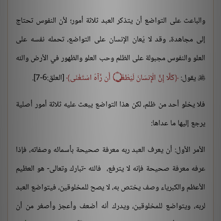
والباعث على التواضع أن يتذكر العبد ثلاثة أمور؛ لأن النفوس تحتاج
إلى مجاهدة، وقد لا يُعان الإنسان على التواضع، تحمله نفسه على
العلو والنفوس مجبولة على الظلم وحب العلو والظهور في الأرض والله
يقول:
كَلَّا إِنَّ الْإِنسَانَ لَيَطْغَى
۝
أَن رَّآهُ اسْتَغْنَى
[العلق:6-7].

فلا يخلو أحد من ظلم، لكن هذا التواضع يبعث عليه ثلاثة أمور أصلية
يرجع إليها ما عداها:
الأمر الأول: أن يعرف العبد ربه معرفة صحيحة بأسمائه وصفاته، فإذا
عرفه معرفة صحيحة فإنه لا يترفع، فالله -تبارك وتعالى- هو العظيم
الأعظم والكبرياء وصف يختص به، لا يصح للمخلوقين، فيتواضع العبد
لربه، ويتواضع للمخلوقين، ويدرك أنه أضعف وأعجز وأصغر من أن