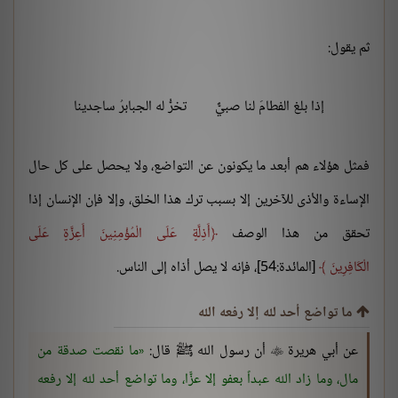
ثم يقول:
إذا بلغ الفطامَ لنا صبيٌّ
تخرُّ له الجبابرُ ساجدينا
فمثل هؤلاء هم أبعد ما يكونون عن التواضع، ولا يحصل على كل حال
الإساءة والأذى للآخرين إلا بسبب ترك هذا الخلق، وإلا فإن الإنسان إذا
تحقق من هذا الوصف
أَذِلَّةٍ عَلَى الْمُؤْمِنِينَ أَعِزَّةٍ عَلَى
الْكَافِرِينَ
[المائدة:54]، فإنه لا يصل أذاه إلى الناس.
ما تواضع أحد لله إلا رفعه الله
عن أبي هريرة
أن رسول الله ﷺ قال:
ما نقصت صدقة من

مال، وما زاد الله عبداً بعفو إلا عزًّا، وما تواضع أحد لله إلا رفعه