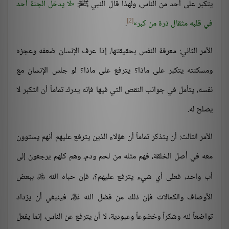
يتكبر على أحد من الناس، ولهذا قال النبي ﷺ:
لا يدخل الجنة أحد
[2]
في قلبه مثقال ذرة من كبر
.
الأمر الثاني: معرفة النفس بحقيقتها، إذا عرف الإنسان ضعفه وعجزه
ومسكنته يتكبر على ماذا؟ يترفع على ماذا؟ لو جلس الإنسان مع
نفسه، يتأمل في جوانب النقص التي فيها فإنه يدرك تماماً أن التكبر لا
يصلح له.
الأمر الثالث: أن يتذكر تماماً أن هؤلاء الذين يترفع عليهم أنهم يستوون
معه في أصل الخلقة، فهم مثله من لحم ودم، وهم كلهم يرجعون إلى
أب واحد، فعلى أي شيء يترفع عليهم؟، فإن حباه الله
ببعض

الأوصاف والكمالات فإن ذلك من فضل الله
، فينبغي أن يزداد

تواضعاً لله وشكراً وخضوعاً وعبودية، لا أن يترفع عن الناس، إنما يفعل