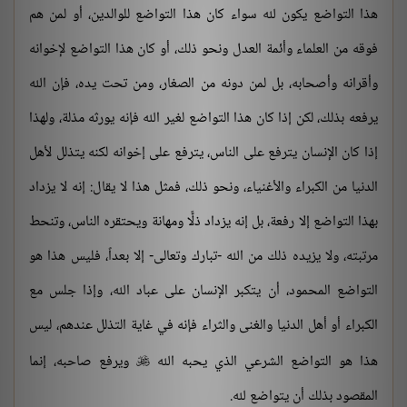
هذا التواضع يكون لله سواء كان هذا التواضع للوالدين، أو لمن هم
فوقه من العلماء وأئمة العدل ونحو ذلك، أو كان هذا التواضع لإخوانه
وأقرانه وأصحابه، بل لمن دونه من الصغار، ومن تحت يده، فإن الله
يرفعه بذلك، لكن إذا كان هذا التواضع لغير الله فإنه يورثه مذلة، ولهذا
إذا كان الإنسان يترفع على الناس، يترفع على إخوانه لكنه يتذلل لأهل
الدنيا من الكبراء والأغنياء، ونحو ذلك، فمثل هذا لا يقال: إنه لا يزداد
بهذا التواضع إلا رفعة، بل إنه يزداد ذلًّا ومهانة ويحتقره الناس، وتنحط
مرتبته، ولا يزيده ذلك من الله -تبارك وتعالى- إلا بعداً، فليس هذا هو
التواضع المحمود، أن يتكبر الإنسان على عباد الله، وإذا جلس مع
الكبراء أو أهل الدنيا والغنى والثراء فإنه في غاية التذلل عندهم، ليس
هذا هو التواضع الشرعي الذي يحبه الله
ويرفع صاحبه، إنما

المقصود بذلك أن يتواضع لله.