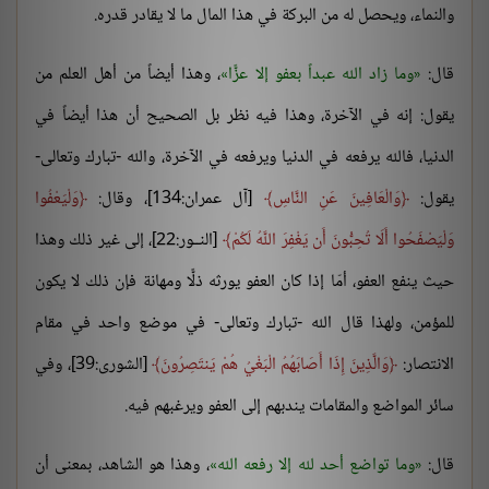
والنماء، ويحصل له من البركة في هذا المال ما لا يقادر قدره.
قال:
وما زاد الله عبداً بعفو إلا عزًّا
، وهذا أيضاً من أهل العلم من
يقول: إنه في الآخرة، وهذا فيه نظر بل الصحيح أن هذا أيضاً في
الدنيا، فالله يرفعه في الدنيا ويرفعه في الآخرة، والله -تبارك وتعالى-
يقول:
وَالْعَافِينَ عَنِ النَّاسِ
[آل عمران:134]، وقال:
وَلْيَعْفُوا
وَلْيَصْفَحُوا أَلَا تُحِبُّونَ أَن يَغْفِرَ اللَّهُ لَكُمْ
[النــور:22]، إلى غير ذلك وهذا
حيث ينفع العفو، أمّا إذا كان العفو يورثه ذلًّا ومهانة فإن ذلك لا يكون
للمؤمن، ولهذا قال الله -تبارك وتعالى- في موضع واحد في مقام
الانتصار:
وَالَّذِينَ إِذَا أَصَابَهُمُ الْبَغْيُ هُمْ يَنتَصِرُونَ
[الشورى:39]، وفي
سائر المواضع والمقامات يندبهم إلى العفو ويرغبهم فيه.
قال:
وما تواضع أحد لله إلا رفعه الله
، وهذا هو الشاهد، بمعنى أن