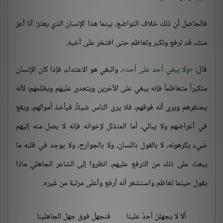
فالحاصل أن ذلك خلاف التواضع، بينما هذا الإنسان الذي يعتز: أنا أعز
منك، قد ترفع وتكبر وتعاظم حتى افتخر على أخيه.
قال:
ولا يبغي أحد على أحد
، والبغي هو الاعتداء، فإذا كان الإنسان
متكبراً متعاظماً فإنه يبغي على الآخرين ويتعدى عليهم ويظلمهم؛ لأنه
يحتقرهم ويرى أنه فوقهم، فلا يرى الناس شيئاً، فيأخذ أموالهم، ويقع
في أعراضهم ولا يبالي، أما المتذلل لإخوانه فإنه لا يصل منه إليهم
شيء يكرهونه، لا بالقول باللسان، ولا بالجوارح، ولا يوجد في قلبه ما
يبعث على ذلك من الترفع عليهم، انظروا إلى الشاعر الجاهلي ماذا
يقول حينما تعاظم واستشعر أنه أرفع وأعلى مرتبة من غيره.
ألا لا يجهلنْ أحدٌ علينا
فنجهلَ فوق جهل الجاهلينا