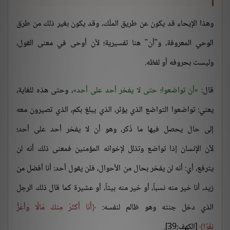
وهذا الإيحاء قد يكون عن طريق الملَك، وقد يكون بغير ذلك من طرق
الوحي المعروفة، و"أن" هنا تفسيرية؛ لأن أوحى في معنى القول،
وليست بحروفه أو لفظه.
قال:
أن تواضعوا؛ حتى لا يفخر أحد على أحد
، وحتى هذه للغاية،
يعني: تواضعوا التواضع الذي يؤثر، الذي يبلغ بكم، الذي تصيرون معه
إلى حال يحصل فيها ما ذُكر، وهو أن لا يفخر أحد على أحد؛
لأن الإنسان إذا تواضع وتذلل لإخوانه المؤمنين فمعنى ذلك أنه لن
يترفع، أي: أنه لن يفخر بحال من الأحوال، فلن يقول أحد: أنا أفضل من
زيد، أنا خير منه نسباً، أو خير منه بيتاً، أو عشيرة كما قال ذلك الرجل
الذي دخل جنته وهو ظالم لنفسه:
أَنَا أَكثَرُ مِنكَ مَالًا وَأعَزُّ
نفَرًا
[الكهف:39].