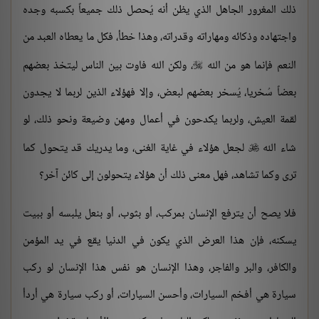
ذلك المغرور الجاهل الذي يظن أنه يُحصل ذلك جميعاً بكسبه وجده
واجتهاده وذكائه ومهاراته وقدراته، وهذا خطأ، فكل ما يعطاه العبد من
النعم فإنما هو من الله
، ولكن الله فاوت بين الناس ليتخذ بعضهم

بعضاً سُخريا، يُسخر بعضهم لبعض، وإلا فهؤلاء الذين لربما لا يجدون
لقمة العيش، ولربما يكدحون في أعمال ومهن وضيعة ونحو ذلك، لو
شاء الله
لجعل هؤلاء في غاية الغنى، وما يدريك قد يتحول كما

ترى وكما تشاهد، فهل معنى ذلك أن هؤلاء يتحولون إلى كائن آخر؟
فلا يصح أن يترفع الإنسان بمركب، أو بثوب، أو بنعل يلبسه أو ببيت
يسكنه، فإن هذا العرض الذي يكون في الدنيا يقع في يد المؤمن
والكافر، والبر والفاجر، وهذا الإنسان هو نفس هذا الإنسان لو ركب
سيارة هي أفخم السيارات، وأحسن السيارات، أو ركب سيارة هي أردأ