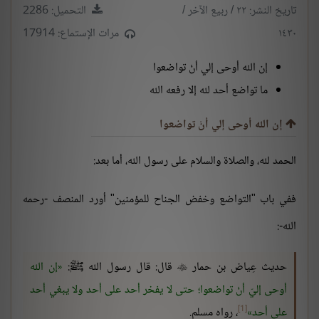
تاريخ النشر: ٢٢ / ربيع الآخر /
التحميل: 2286
١٤٣٠
مرات الإستماع: 17914
إن الله أوحى إلي أنْ تواضعوا
ما تواضع أحد لله إلا رفعه الله
إن الله أوحى إلي أنْ تواضعوا
الحمد لله، والصلاة والسلام على رسول الله، أما بعد:
ففي باب "التواضع وخفض الجناح للمؤمنين" أورد المنصف -رحمه
الله-:
حديث عِياض بن حمار
قال: قال رسول الله ﷺ:
إن الله

أوحى إليّ أنْ تواضعوا؛ حتى لا يفخر أحد على أحد ولا يبغي أحد
[1]
على أحد
، رواه مسلم.