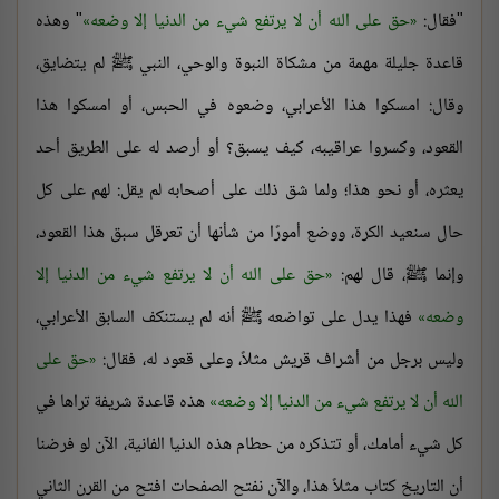
"فقال:
حق على الله أن لا يرتفع شيء من الدنيا إلا وضعه
" وهذه
قاعدة جليلة مهمة من مشكاة النبوة والوحي، النبي ﷺ لم يتضايق،
وقال: امسكوا هذا الأعرابي، وضعوه في الحبس، أو امسكوا هذا
القعود، وكسروا عراقيبه، كيف يسبق؟ أو أرصد له على الطريق أحد
يعثره، أو نحو هذا؛ ولما شق ذلك على أصحابه لم يقل: لهم على كل
حال سنعيد الكرة، ووضع أمورًا من شأنها أن تعرقل سبق هذا القعود،
وإنما ﷺ، قال لهم:
حق على الله أن لا يرتفع شيء من الدنيا إلا
وضعه
فهذا يدل على تواضعه ﷺ أنه لم يستنكف السابق الأعرابي،
وليس برجل من أشراف قريش مثلاً، وعلى قعود له، فقال:
حق على
الله أن لا يرتفع شيء من الدنيا إلا وضعه
هذه قاعدة شريفة تراها في
كل شيء أمامك، أو تتذكره من حطام هذه الدنيا الفانية، الآن لو فرضنا
أن التاريخ كتاب مثلاً هذا، والآن نفتح الصفحات افتح من القرن الثاني