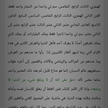
الهجري، الثالث، الرابع، الخامس، سم لي واحدا من التجار واحد فقط،
القرن الثاني الهجري، الثالث، الرابع، الخامس، السادس، السابع، الثامن،
التاسع، العاشر، الحادي عشر، الثاني عشر، الثالث عشر، الرابع عشر، إلى
الثاني عشر، سم لي واحدا تاجرا فقط يملك المليارات، أو يملك الذي
يملك تعرفون أحدًا، لا يعرف أحد فأهل الدنيا والعرض الكثير في هذه
الأيام التي ربما تنبهر أنظار الكثيرين إذا رأوا ما عندهم من العرض،
وما عندهم من المراكب والرياشي والأثاث والقصور إلى آخره هؤلاء،
سيطويهم عالم النسيان، إنما هو متاع قليل، ثم بعد ذلك المصير واحد،
مثلما مضى لأنه
حق على الله أن لا يرتفع شيء من الدنيا إلا
وضعه
وإذا كان الأمر كذلك، فمن الغلط أن يعلق الإنسان نفسه وآماله
وغايته وقلبه بهذه الدنيا، هي ماشية على الجميع، الغني والفقير، لكن
ما الذي بقي عبر التاريخ، يرتفع الدين، وما كان لله، والعلم والعلماء