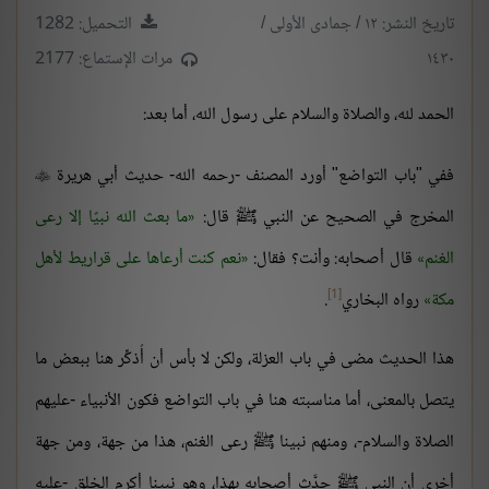
تاريخ النشر: ١٢ / جمادى الأولى /
التحميل: 1282
١٤٣٠
مرات الإستماع: 2177
الحمد لله، والصلاة والسلام على رسول الله، أما بعد:
ففي "باب التواضع" أورد المصنف -رحمه الله- حديث أبي هريرة

المخرج في الصحيح عن النبي ﷺ قال:
ما بعث الله نبيًا إلا رعى
الغنم
قال أصحابه: وأنت؟ فقال:
نعم كنت أرعاها على قراريط لأهل
[1]
مكة
رواه البخاري
.
هذا الحديث مضى في باب العزلة، ولكن لا بأس أن أُذكِّر هنا ببعض ما
يتصل بالمعنى، أما مناسبته هنا في باب التواضع فكون الأنبياء -عليهم
الصلاة والسلام-، ومنهم نبينا ﷺ رعى الغنم، هذا من جهة، ومن جهة
أخرى أن النبي ﷺ حدَّث أصحابه بهذا، وهو نبينا أكرم الخلق -عليه