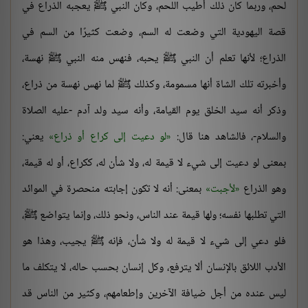
لحم، وربما كان ذلك أطيب اللحم، وكان النبي ﷺ يعجبه الذراع في
قصة اليهودية التي وضعت له السم، وضعت كثيرًا من السم في
الذراع؛ لأنها تعلم أن النبي ﷺ يحبه، فنهس منه النبي ﷺ نهسة،
وأخبرته تلك الشاة أنها مسمومة، وكذلك ﷺ لما نهس نهسة من ذراع،
وذكر أنه سيد الخلق يوم القيامة، وأنه سيد ولد آدم -عليه الصلاة
والسلام-، فالشاهد هنا قال:
لو دعيت إلى كراع أو ذراع
يعني:
بمعنى لو دعيت إلى شيء لا قيمة له، ولا شأن له، ككراع، أو له قيمة،
وهو الذراع
لأجبت
بمعنى: أنه لا تكون إجابته منحصرة في الموائد
التي تطلبها نفسه؛ ولها قيمة عند الناس، ونحو ذلك، وإنما يتواضع ﷺ،
فلو دعي إلى شيء لا قيمة له ولا شأن، فإنه ﷺ يجيب، وهذا هو
الأدب اللائق بالإنسان ألا يترفع، وكل إنسان بحسب حاله، لا يتكلف ما
ليس عنده من أجل ضيافة الآخرين وإطعامهم، وكثير من الناس قد