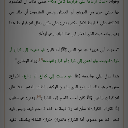
وقوله:
كنت أرعاها على قراريط لأهل مكة
مضى هناك أن المقصود
بها يعني جزء من الدرهم، أو الدينار، وليس المقصود: أن ذلك من
الأمكنة على قراريط لأهل مكة، يعني: على مكان يقال له: قراريط هذا
بعيد. والحديث الذي الآخر في هذا الباب وهو أيضًا:
"حديث أبي هريرة
عن النبي ﷺ أنه قال:
لو دعيت إلى كراع أو

[3]
ذراع لأجبت، ولو أهدي إلي ذراع أو كراع لقبلت
، رواه البخاري".
هذا يدل على تواضعه ﷺ
لو دعيت إلى كراع، أو ذراع
الكراع:
معروف، هو ذلك الموضع الذي ما بين الركبة والظلف للغنم، مثلاً يقال
[4]
له: كراع، والنبي ﷺ كان أحب اللحم إليه الذراع
، يعني: هو مقابل،
إذًا للكراع، الكراع لا شأن له، ولا قيمة له؛ لأنه لا لحم فيه، وليس فيه
لحم، كما هو معلوم، أما الذراع فالذراع -ذراع الشاة- يختلف ففيه