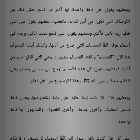
وبعضهم يقول: هي ناقة واحدة، لها أكثر من اسم، فكل ذلك من
الأوصاف التي تكون في أذن الدابة، فالعضباء بعضهم يقول: هي التي
قطع ربع الأذن فأكثر، وبعضهم يقول: التي قطع نصف الأذن، وجاء في
أسماء نوقه ﷺ الجدعاء، التي جدع من أذنها، وكذلك أيضًا القصواء،
هنا قال: "العضباء" وناقته القصواء مشهورة، وهي التي قطع جزء من
أذنها، فبعضهم يقول: كل هذه الأسماء ترجع إلى مسمى واحد، وهي
ناقة واحدة لرسول الله ﷺ، وهذا ذكره جمع من أهل العلم.
وبعضهم قال: كل ذلك إنما أطلق على دابة بخصوصها، يعني: ناقة
تسمى العضباء، وأخرى جدعاء، وأخرى القصواء، والمشهور: أنها ناقة
واحدة.
على كل حال كانت ناقة رسول الله ﷺ العضباء لا تسبق، أو لا تكاد