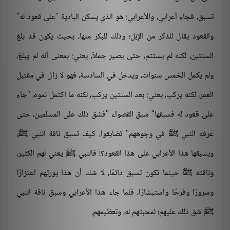
تسبق، فجاء أعرابي، والأعرابي: هو الذي يسكن البادية "على قعود له"
والقعود يقال للذكر من الإبل؛ وذلك للبكر منها، بحيث يكون قد بلغ
السنتين، لكنه لم يستتم، حتى يصير جملاً، يعني: بمعنى أنه لم يبلغ،
ولم يكمل الخمس سنوات، ويدخل في السادسة، فهو لا زال في مقتبل
العمر، لكنه يركب، يعني: بعد السنتين يركب، لكنه ما اكتمل نموه، "جاء
على قعود له فسبقها" سبق القصواء "فشق ذلك على المسلمين، حتى
عرفه النبي ﷺ في وجوههم" تضايقوا، كيف تسبق ناقة النبي ﷺ،
ويسبقها هذا الأعرابي على هذا القعود؟! فالنبي ﷺ يعني لهم الكثير،
وناقته ﷺ حينما تكون تسبق دائمًا، لا شك أن هذا يورثهم اعتزازًا
وسرورًا وفرحًا واستبشارًا، فلما جاء هذا الأعرابي وسبق ناقة النبي
ﷺ شق ذلك عليهم؛ لمحبتهم له، وتعظيمهم.