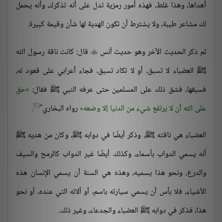
أهداها، وهذا غلط، فهذه أمور رمزية تدل على أنه تذكرك، وأنه يحمل
لك مشاعر طيبة، ولا يشترط أن تكون الهدية لها شأن وقيمة كبيرة.
ثم ذكر الحديث الآخر وهو حديث أنس
قال: كانت ناقة رسول الله

ﷺ العضباء لا تسبق، أو لا تكاد تسبق، فجاء أعرابي على قعود له،
فسبقها، فشق ذلك على المسلمين حتى عرفه النبي ﷺ فقال:
حق
[5]
على الله أن لا يرتفع شيء من الدنيا إلا وضعه
رواه البخاري"
.
العضباء هي ناقته ﷺ، وذكر أيضًا في دوابه ﷺ، وكان من هديه ﷺ
أنه يسمي الدواب بأسماء، وكذلك أيضًا غير الدواب كالرمح والسيف
والدرع، ونحو هذا يسميه، وهذه هي السنة أن يسمي الإنسان هذه
الأشياء، فلا بأس أن يسمي سيارته باسم، أو آلاته التي عنده، أو نحو
هذا، فذكر في دوابه ﷺ العضباء والجدعاء، وغير ذلك.