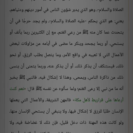
الصلاة والسلام-، وهو الذي يدبر شؤون الناس في أمور دينهم ودنياهم،
يعني: هو الذي يحكم -عليه الصلاة والسلام-، ولم يجد حرجًا في أن
يتحدث عما كان منه ﷺ من رعي الغنم، مع إن الكثيرين ربما يأنف أو
يستحي، أو ربما يجحد وينكر ما مضى في أيامه من مزاولات لبعض
الأعمال التي لا تعيبه في واقع الأمر، وما يتصل بطلب الرزق، أو نحو
ذلك، فيستنكف أن يذكر ذلك، أو أن يذكر عنه، وربما يتمنى أن ينسى
ذلك من ذاكرة الناس، ويمحى، وهذا لا إشكال فيه، فالنبي ﷺ يخبر
أنه ما من نبي إلا رعى الغنم؛ ولما سألوه عن نفسه ﷺ قال:
نعم كنت
أرعاها على قراريط لأهل مكة
فالمهن الشريفة، والأعمال التي يعملها
الإنسان طلبًا للرزق لا إشكال فيها، ولا ينبغي أن يستحي الإنسان منها،
ولو كانت هذه المهنة ذات دخل قليل، فإن ذلك لا غضاضة فيه، ولا