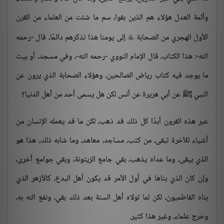
وأئمة العدل هؤلاء هم الذين بقوا، سم ما شئت من العلماء من القرن
الأول الهجري من الصحابة
إلى يومنا هذا نذكرهم دائمًا، قال -رحمه

الله-: هذا الكتاب، قال الإمام النووي -رحمه الله-، وفي مسجد، أو بيت
ما يوجد فيه كتاب رياض الصالحين، وهؤلاء الصحابة الذي يرون عن
النبي ﷺ عن أبي هريرة عن أنس لكن هل يسمى أحد من أهل الدنيا؟
عبر هذه القرون أبدًا كل ذلك قد ذهب، لكن ما قد يعمله الإنسان من
أشياء للآخرة تبقى، من كتب، مساجد، معاهد، وما شابه ذلك، هذا هو
الذي يبقى، وما عداه يذهب، بقي جامع الزيتونة، وبقي جوامع أخرى،
وإن كان الذي بناها في أول الأمر قد يكون أهل البدع، كالأزهر الذي
بناه الفاطميون، لكن لما تولاه أهل السنة بعد ذلك بقي، ونفع الله به،
وخرج علماء، وغير هذا كثير.