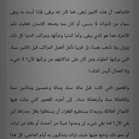
فالشاهد: أن هذه الأمور تبقى، فما كان لله يبقى، فإذا أردت ما يبقى
سواء من الذوات لا ينسى، أو كان مما يصنعه الإنسان، فعليك بأمر
الآخرة، هذا هو الذي يبقى، وأما الدنيا وشأنها، ومراكب الدنيا كل ذلك
يزول، ولا تذهب بعيدًا، بل قريبًا تأمل أفضل المراكب قبل ثلاثين سنة،
التي يركبها الملوك، ومن كان على شاكلتهم، من يركبها الآن؟ لا شيء،
ولا العمال، أليس كذلك؟
والقصور التي كانت قبل مائة سنة، ومائة وخمسين ومائتين سنة
وثلاثمائة سنة وأربعمائة سنة... إلى آخره، القصور التي بذلت فيها
الأموال الطائلة، وربما لا يستطيع الفقراء أن يستظلوا بظل جدراها، أين
هي الآن؟ فما بقي شيء، إن وجدوا شيئًا من أعمدة، أو بقايا من تراث،
أو نحو ذلك وضع عليها شبك، تراث يتذكرون به أيام الماضي، كل هذا