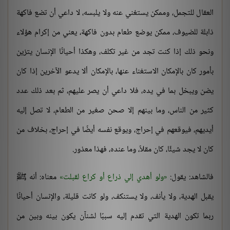
العقال للتجمل، وممكن يستغني عنه ولا يلبسه، لا داعي أن تضع فاكهة
ذابلة للضيوف، ممكن يوضع طعام بدون فاكهة، يعني من إكرام هؤلاء
ونحو ذلك إذا كنت تجد من غير تكلف، وهكذا أحيانًا الإنسان يتزين
بأمور كان بالإمكان الاستغناء عنها، بالإمكان ألا يدعو الآخرين إذا كان
يضن ويبخل بما في يده، فلا داعي أن يصر عليهم، ثم بعد ذلك عدد
كثير من الناس، وما بينهم إلا صحن صغير من الطعام، لا تصل إليه
أيديهم، فيوقعهم في إحراج، ويوقع نفسه أيضًا في إحراج، بخلاف من
كان لا يجد شيئًا، كان مقلاً، وما عنده، فهذا معذور.
فالشاهد: يقول:
ولو أهدي إلي ذراع أو كراع لقبلت
معناه: أنه ﷺ
يقبل الهدية، ولا يأنف، ولا يستنكف، ولو كانت قليلة، والإنسان أحيانًا
ربما تكون الهدية التي تقدم إليه سببًا لشنآن يكون بينه وبين من