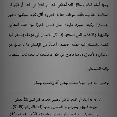
جذبة أمام الناس، وقال لك: أعطني كذا، أو افعل لي كذا، أو نجِّز لي
المعاملة الفلانية، فأنت موظف هنا لا أكثر ولا أقل، كيف سيكون شعور
الإنسان؟ وكيف سيرد عليه؟ نحن ننسى كثيرًا من هذه المعاني
والتربية والأخلاق التي نسمعها إذا كان الإنسان في موقف يُستفز فيه
غضبه وتستثار فيه نفسه، فيصدر أحياناً من الإنسان ما لا يليق من
الأقوال والأفعال، ولربما يخرج عن طوره، فيتصرف بتصرفات السفهاء.
والله المستعان.
وصلى الله على نبينا محمد، وعلى آله وصحبه وسلم.
أخرجه البخاري، كتاب فرض الخمس، باب ما كان النبي ﷺ يعطي
المؤلفة قلوبهم وغيرهم من الخمس ونحوه (4/ 94)، رقم: (3149)،
ومسلم، باب إعطاء من سأل بفحش وغلظة (2/ 730)، رقم: (1057).