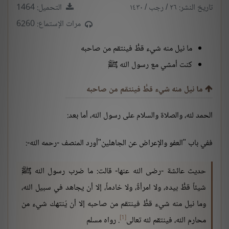
تاريخ النشر: ٢٦ / رجب / ١٤٣٠
التحميل: 1464
مرات الإستماع: 6260
ما نيل منه شيء قطُّ فينتقم من صاحبه
كنت أمشي مع رسول الله ﷺ
ما نيل منه شيء قطُّ فينتقم من صاحبه
الحمد لله، والصلاة والسلام على رسول الله، أما بعد:
ففي باب "العفو والإعراض عن الجاهلين"أورد المنصف -رحمه الله-:
حديث عائشة -رضى الله عنها- قالت: ما ضرب رسول الله ﷺ
شيئاً قطُّ بيده، ولا امرأةً، ولا خادماً، إلا أن يجاهد في سبيل الله،
وما نيل منه شيء قطُّ فينتقم من صاحبه إلا أن يُنتهك شيء من
[1]
محارم الله، فينتقم لله تعالى
. رواه مسلم