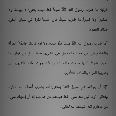
قولها: ما ضرب رسول الله ﷺ شيئاً قط بيده يعني: لا بهيمة، ولا
صغيراً، ولا كبيراً، ما ضرب شيئاً، فإن "شيئاً"نكرة في سياق النفي،
فذلك للعموم.
"
ما ضرب رسول الله ﷺ شيئاً قطُّ بيده، ولا امرأة، ولا خادمًا"
المرأة
والخادم هي من جملة ما يدخل في الشيء، فيما سبق من قولها: ما
ضرب شيئاً، لكنها خصت ذلك بالذكر؛ لأنه جرت عادة الكثيرين أن
يضربوا المرأة والخادم؛ للتأديب.
"إلا أن يجاهد في سبيل الله"
بمعنى: أنه يضرب أعداء الله -تبارك
وتعالى، "وما نيل منه شيء قط فينتقم من صاحبه إلا أن يُنتهك شيء
من محارم الله، فينتقم لله تعالى
"
.