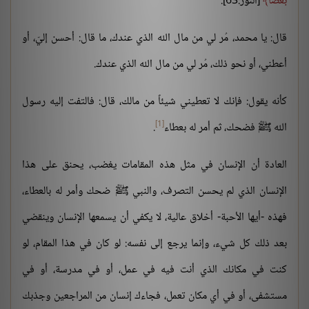
بَعْضًا
[النور:63].
قال: يا محمد، مُر لي من مال الله الذي عندك، ما قال: أحسن إليّ، أو
أعطني، أو نحو ذلك، مُر لي من مال الله الذي عندك.
كأنه يقول: فإنك لا تعطيني شيئاً من مالك، قال: فالتفت إليه رسول
[1]
الله ﷺ فضحك، ثم أمر له بعطاء
.
العادة أن الإنسان في مثل هذه المقامات يغضب، يحنق على هذا
الإنسان الذي لم يحسن التصرف، والنبي ﷺ ضحك وأمر له بالعطاء،
فهذه -أيها الأحبة- أخلاق عالية، لا يكفي أن يسمعها الإنسان وينقضي
بعد ذلك كل شيء، وإنما يرجع إلى نفسه: لو كان في هذا المقام، لو
كنت في مكانك الذي أنت فيه في عمل، أو في مدرسة، أو في
مستشفى، أو في أي مكان تعمل، فجاءك إنسان من المراجعين وجذبك