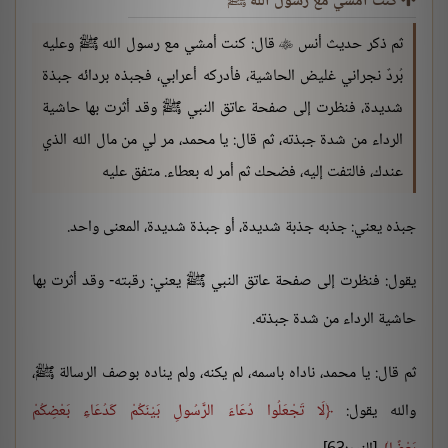
كنت أمشي مع رسول الله ﷺ
ثم ذكر حديث أنس
قال: كنت أمشي مع رسول الله ﷺ وعليه

بُردٌ نجراني غليض الحاشية، فأدركه أعرابي، فجبذه بردائه جبذة
شديدة، فنظرت إلى صفحة عاتق النبي ﷺ وقد أثرت بها حاشية
الرداء من شدة جبذته، ثم قال: يا محمد، مر لي من مال الله الذي
عندك، فالتفت إليه، فضحك ثم أمر له بعطاء. متفق عليه
جبذه يعني: جذبه جذبة شديدة، أو جبذة شديدة، المعنى واحد.
يقول: فنظرت إلى صفحة عاتق النبي ﷺ يعني: رقبته- وقد أثرت بها
حاشية الرداء من شدة جبذته.
ثم قال: يا محمد، ناداه باسمه، لم يكنه، ولم يناده بوصف الرسالة ﷺ،
والله يقول:
لَا تَجْعَلُوا دُعَاءَ الرَّسُولِ بَيْنَكُمْ كَدُعَاءِ بَعْضِكُمْ