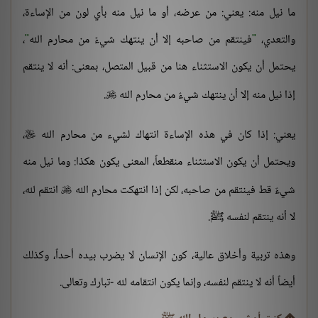
ما نيل منه: يعني: من عرضه، أو ما نيل منه بأي لون من الإساءة،
والتعدي،
"
فينتقم من صاحبه إلا أن ينتهك شيءٌ من محارم الله
"
،
يحتمل أن يكون الاستثناء هنا من قبيل المتصل، بمعنى: أنه لا ينتقم
إذا نيل منه إلا أن ينتهك شيءٌ من محارم الله
.

يعني: إذا كان في هذه الإساءة انتهاك لشيء من محارم الله
،

ويحتمل أن يكون الاستثناء منقطعاً، المعنى يكون هكذا: وما نيل منه
شيءٌ قط فينتقم من صاحبه، لكن إذا انتهكت محارم الله
انتقم لله،

لا أنه ينتقم لنفسه ﷺ.
وهذه تربية وأخلاق عالية، كون الإنسان لا يضرب بيده أحداً، وكذلك
أيضاً أنه لا ينتقم لنفسه، وإنما يكون انتقامه لله -تبارك وتعالى.