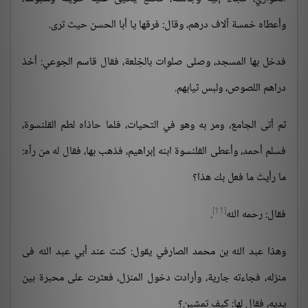
وأعطاه خمسة آلاف درهم، وقال: فرقها يا أبا الحسن حيث ترى.
فدخل بها المسجد، وصلى صلوات بالخِلعة، فقال قاسم الجوعي: أخذ
دراهم اللصوص، ولبس ثيابهم.
ثم أتى الجامع، ومر به وهو في التحيات، فلما حاذاه لطم القلنسوة،
فسلم أحمد، وأعطى القلنسوة ابنه إبراهيم، فذهب بها، فقال له من رآه:
ما رأيتَ ما فعل بك هذا؟
[11]
فقال: رحمه الله
.
وهذا عبد الله بن محمد الصارفي يقول: كنت عند أبي عبد الله فى
منزله، فجاءته جارية، وأرادت دخول المنزل، فعثرت على محبرة بين
يديه، فقال لها: كيف تمشين؟