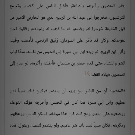
بعفو المنصور، وأمرهم بالطاعة، فأقبل الناس على كلامه، وتجمع
القرشيون، فخرجوا إلى عبد الله بن الربيع الذي هو الحارثي الأمير من
قبل الخليفة خرجوا له، وضمنوا له ما ذهب له ولجنده، وقالوا: نحن
نعوضكم، وكان قد تأمّر على السودان: وُثيق الزنجي، فأُمسك وقُيد،
وأتى ابن الربيع، ثم رجع ابن أبي سبرة إلى الحبس من نفسه، سدًّا لباب
الشر والفتنة، حتى قدم جعفر بن سليمان، فأطلقه وأكرمه، ثم صار إلى
[1]
المنصور، فولاه القضاء
.
فالمقصود أن من الناس من يريد أن ينتقم، فيكون ذلك سبباً لشر
عظيم، وابن أبي سبرة هذا كان في الحبس، وأخرجه هؤلاء الغوغاء
ووضعوه على المنبر، ومع ذلك كان هذا موقفه، فسكّن الناس، ووعظهم،
وذكّرهم، فكان سبباً لسد باب شر عظيم، ولم ينتصر لنفسه، ويقول: هذه