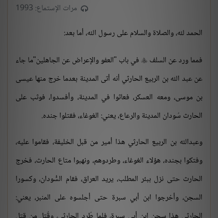
مرات الإستماع: 1993
الحمد لله، والصلاة والسلام على رسول الله، أما بعد:
فمما ورد عن السلف
في باب "العفو والإعراض عن الجاهلين"ما جاء

عن عبد الله بن الربيع الحارثي أنه أتى المدينة بعدما خرج منها عيسى
بن موسى، ومعه العسكر، فعاثوا في المدينة، وأفسدوا، فوثب على
الحارث سُودان المدينة والرعاع، يعني: الغوغاء، فقتلوا جنده.
وعبدالله بن الربيع الحارثي هذا أمير من قبل الخليفة، فقاموا عليه،
وفتكوا بجنده، هؤلاء الغوغاء، وطردوهم، ونهبوا متاع الحارث، فخرج
الحارث حتى نزل ببئر المطلب، يريد العراق، فقام السُّودان، وكسورا
السجن، وأخرجوا ابن أبي سبرة حتى أجلسوه على المنبر، يعني:
الحارثي هذا سجن ابن أبي سبرة، فلما طُرد الحارثي، وقُتل من قتل