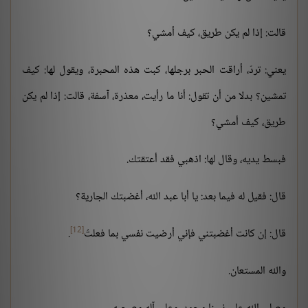
قالت: إذا لم يكن طريق، كيف أمشي؟
يعني: تردّ، أراقت الحبر برجلها، كبت هذه المحبرة، ويقول لها: كيف
تمشين؟ بدلا من أن تقول: أنا ما رأيت، معذرة، آسفة، قالت: إذا لم يكن
طريق، كيف أمشي؟
فبسط يديه، وقال لها: اذهبي فقد أعتقتك.
قال: فقيل له فيما بعد: يا أبا عبد الله، أغضبتك الجارية؟
[12]
قال: إن كانت أغضبتني فإني أرضيت نفسي بما فعلتُ
.
والله المستعان.