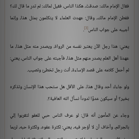
فقال الإمام مالك: صدقتَ، هكذا الناس، فقيل لمالك: لم تدرِ ما قال لك؟
ففطن الإمام مالك، وقال: عهدت العلماء لا يتكلمون بمثل هذا، وإنما
[3]
أجيبه على جواب الناس
.
يعني: هذا رجل الآن يعتبر نفسه من الرواة، ويصدر منه مثل هذا، ما
عهدنا أهل العلم يصدر منهم مثل هذا، فأجبته على جواب الناس، يعني:
لم أحمل كلامه على قصد الإساءة، أنت رجل تخطئ وتصيب.
ولو جاءك أحد وقال هذا، على الأقل هل ستحب هذا الإنسان وتذكره
بخير؟ أو سيكون عدوًّا لدوداً نسأل الله العافية؟.
وجاء عن المأمون أنه قال: لو عرف الناس حبي للعفو لتقربوا إلي
بالجرائم، وأخاف أن لا أؤجر فيه، يعني: لكثرة عفوه، ولكثرة حبه، لربما