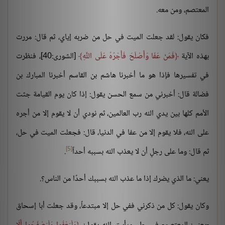
المعتصم، ومن معه.
فكان يقول: لقد جعلت الميت في حل من ضربه إياي، ثم قال: مررت
بهذه الآية
فَمَنْ عَفَا وَأَصْلَحَ فَأَجْرُهُ عَلَى اللَّهِ
[الشورى:40]، فنظرت
في تفسيرها فإذا هو ما أخبرنا هاشم بن القاسم أخبرنا المبارك بن
فضالة قال: أخبرني من سمع الحسن يقول: إذا كان يوم القيامة جثت
الأمم كلها بين يدي الله رب العالمين، ثم نودي أن لا يقوم إلا من أجره
على الله، فلا يقوم إلا من عفا في الدنيا، قال: فجعلت الميت في حل،
[5]
ثم قال: وما على رجلٍ أن لا يعذب الله بسببه أحداً
.
يعني: ما الذي يضرك إذا ما عذب الله بسببك أحدًا من الناس؟.
وكان يقول: كل من ذكرني ففي حل إلا مبتدعاً، وقد جعلت أبا إسحاق