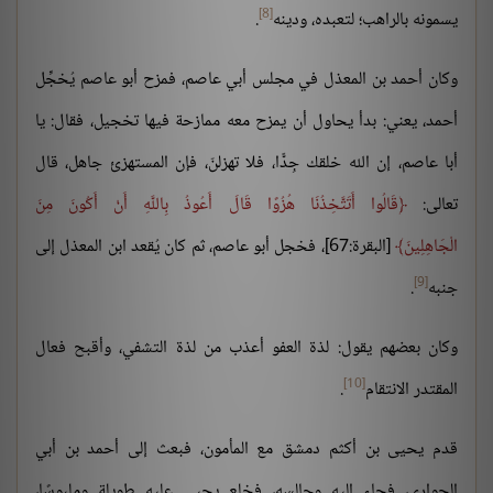
[8]
يسمونه بالراهب؛ لتعبده، ودينه
.
وكان أحمد بن المعذل في مجلس أبي عاصم، فمزح أبو عاصم يُخجِّل
أحمد، يعني: بدأ يحاول أن يمزح معه ممازحة فيها تخجيل، فقال: يا
أبا عاصم، إن الله خلقك جِدًّا، فلا تهزلنّ، فإن المستهزئ جاهل، قال
تعالى:
قَالُوا أَتَتَّخِذُنَا هُزُوًا قَالَ أَعُوذُ بِاللَّهِ أَنْ أَكُونَ مِنَ
الْجَاهِلِينَ
[البقرة:67]، فخجل أبو عاصم، ثم كان يُقعد ابن المعذل إلى
[9]
جنبه
.
وكان بعضهم يقول: لذة العفو أعذب من لذة التشفي، وأقبح فعال
[10]
المقتدر الانتقام
.
قدم يحيى بن أكثم دمشق مع المأمون، فبعث إلى أحمد بن أبي
الحواري، فجاء إليه وجالسه، فخلع يحيى عليه طويلة وملبوسًا،