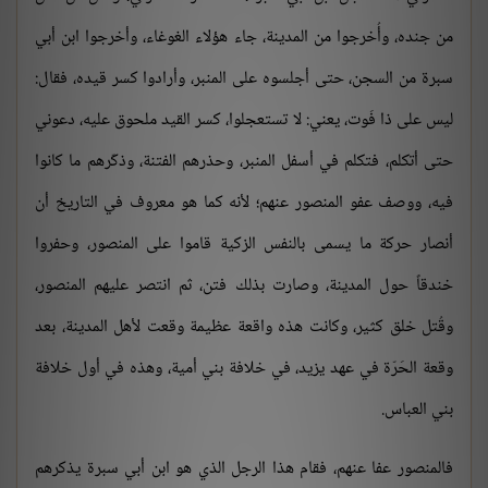
من جنده، وأُخرجوا من المدينة، جاء هؤلاء الغوغاء، وأخرجوا ابن أبي
سبرة من السجن، حتى أجلسوه على المنبر، وأرادوا كسر قيده، فقال:
ليس على ذا فَوت، يعني: لا تستعجلوا، كسر القيد ملحوق عليه، دعوني
حتى أتكلم، فتكلم في أسفل المنبر، وحذرهم الفتنة، وذكّرهم ما كانوا
فيه، ووصف عفو المنصور عنهم؛ لأنه كما هو معروف في التاريخ أن
أنصار حركة ما يسمى بالنفس الزكية قاموا على المنصور، وحفروا
خندقاً حول المدينة، وصارت بذلك فتن، ثم انتصر عليهم المنصور،
وقُتل خلق كثير، وكانت هذه واقعة عظيمة وقعت لأهل المدينة، بعد
وقعة الحَرّة في عهد يزيد، في خلافة بني أمية، وهذه في أول خلافة
بني العباس.
فالمنصور عفا عنهم، فقام هذا الرجل الذي هو ابن أبي سبرة يذكرهم