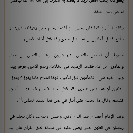
يعفو لأنه يحب العفو، لربما لا يقصد به التقرب إلى الله
إنما ليحصل

له شيء من التلذذ.
وكان المأمون كما قال يحيى بن أكثم: يحلم حتى يغيظنا، قيل: مر
ملّاح، فقال: أتظنون أن هذا ينبل عندي وقد قتل أخاه الأمين؟
معروف أن المأمون والأمين أبناء هارون الرشيد، الأمين ابن حرة،
والمأمون ابن أمة، فقدمه الرشيد في الخلافة، وضع الأمين، فوقع بينه
وبين أخيه شيء، فالمأمون قتل الأمين، فهذا الملاح ماذا يقول؟ يقول:
أتظنون أن هذا ينبل عندي، وقد قتل أخاه الأمين؟ فسمعها المأمون،
[4]
فتبسم، وقال: ما الحيلة حتى أنبل في عين هذا السيد الجليل؟
.
وهذا الإمام أحمد -رحمه الله- أوذي، وحبس، وضرب، وكان يجلد في
رمضان في الظهر، حتى يغمى عليه في مسألة خلق القرآن على يد