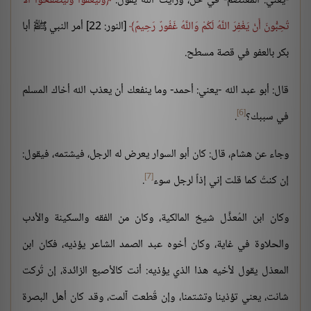
-يعني: المعتصم- في حل، ورأيت الله يقول:
وَلْيَعْفُوا وَلْيَصْفَحُوا أَلَا
تُحِبُّونَ أَنْ يَغْفِرَ اللَّهُ لَكُمْ وَاللَّهُ غَفُورٌ رَحِيمٌ
[النور: 22] أمر النبي ﷺ أبا
بكر بالعفو في قصة مسطح.
قال: أبو عبد الله -يعني: أحمد- وما ينفعك أن يعذب الله أخاك المسلم
[6]
في سببك؟
.
وجاء عن هشام، قال: كان أبو السوار يعرض له الرجل، فيشتمه، فيقول:
[7]
إن كنتُ كما قلت إني إذاً لرجل سوء
.
وكان ابن المُعذَّل شيخ المالكية، وكان من الفقه والسكينة والأدب
والحلاوة في غاية، وكان أخوه عبد الصمد الشاعر يؤذيه، فكان ابن
المعذل يقول لأخيه هذا الذي يؤذيه: أنت كالأصبع الزائدة، إن تُركت
شانت، يعني تؤذينا وتشتمنا، وإن قُطعت آلمت، وقد كان أهل البصرة