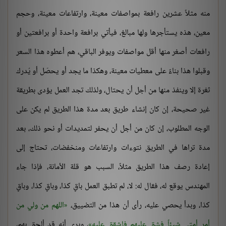
منه مثلاً عشرين رافعة بمواصفات معينة، وارتفاعات معينة، وحجم
معين، هذه يستأجرها ولها مبالغ، فيأتي برافعة واحدة أو برافعتين أو
رافعات أصغر منها أقل مواصفات ويوفر الباقي، هم أعطوه هذا السعر
وقبلوا هذا بناءً على معطيات معينة، وهكذا ما يجد أو يحصّل أو يُدرك
ثغرة إلا وينفذ منها من أجل أن يحتال، ولذلك تجد العمل يؤدى بطريقة
غير صحيحة، إن كان إنشاء طريق بعد مدة هذا الطريق لم يكن على
الوجه المطلوب، إن كان من أجل أن يحفر لتمديدات أو نحو ذلك، بعد
مدة تراها في الطريق نتوءات وارتفاعات ومنخفضات، تحتاج إلى
إعادة رصف هذا الطريق مثلاً، السبب هو قلة الأمانة، فإذا جاء
المهندس يوقع له، فقال له: لا، لم تطبق العمل باقٍ كذا، وباقٍ كذا، وباقٍ
كذا، وبدأ يحصي عليه، رأى أن هذا من التضييق،
اللهم من ولي من
أمر أمتي شيئاً فشق عليهم فاشقق عليه
، ويرى أنه قد ألحق بهم،