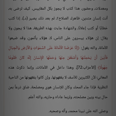
ومعدلات، وحضور، هذا كذب لا يجوز بكل المقاييس، كيف ترضى به،
أنت إنسان متدين، ظاهرك الصلاح؟، ثم بعد ذلك يصير (د.)، إذا كتب
خطابًا أو كتب إعلانًا، والشهادة جاءت بهذه الطريقة، هذا لا يجوز، ولا
يقال: إن هؤلاء ييسرون على الناس، لا، هؤلاء يأثمون، وقد ضيعوا
الأمانة، والله يقول:
إِنَّا عَرَضْنَا الْأَمَانَةَ عَلَى السَّمَوَاتِ وَالْأَرْضِ وَالْجِبَالِ
فَأَبَيْنَ أَنْ يَحْمِلْنَهَا وَأَشْفَقْنَ مِنْهَا وَحَمَلَهَا الْإِنْسَانُ إِنَّهُ كَانَ ظَلُومًا
جَهُولًا
[الأحزاب:72]، وهذا داخل في الأمانات، وإنما ذكرتُ هذه
المعاني؛ لأن الكثيرين للأسف لا يفقهونها، وإن كانوا يفقهونها من الناحية
النظرية فإذا جاء المحك وكان للإنسان هوى ومصلحة، ضاق ذرعاً بمن
حال بينه وبين مصلحته، ولربما عاداه وحاربه، والله أعلم.
وصلى الله على نبينا محمد، وآله وصحبه.