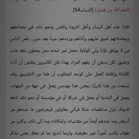
آتَاهُمُ اللَّهُ مِنْ فَضْلِهِ
[النساء:54].
فإذا جاء أهل اليسار وأهل الثروة والغنى ونحو ذلك في مصالحهم
ومعاملاتهم ضيق عليهم، وآذاهم، ورددهم حيناً بعد حين، ، فمن الناس
من لا يوفق، فإذا ولي الولاية حصل لمن تحته ممن يعملون معه عنت
وضيق، لكن ينبغي أن يُفهم المراد بهذا، فإن الكثيرين يظنون أن أداء
الأمانة وإقامة العمل على الوجه المطلوب أن هذا من التضييق، وقد
سمعت من هذا كثيرًا، بمعنى هذا مهندس يعمل في جهة من الجهات،
يعمل في البلدية أو يعمل في شركة أو في مؤسسة أو نحو ذلك تابعة
للدولة، تنزل مناقصات مثلاً فيأتي مقاولون فيعرضون ما عندهم من
أسعار، وما عندهم أيضاً من مقتنيات وإمكانات وما إلى ذلك، وكثير من
هؤلاء يكتب أموراً غير حقيقية، ولربما تشبّع بما لم يعطَ، يعني يذكر