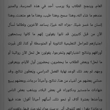
العام، وينجح الطلاب ولا يرسب أحد في هذه المدرسة، والمدير
عندهم ما شاء الله، وهذا سمح، وهذا طيب، وهذا ما هو متعنت، وهذا
إنسان ما خسر شيئًا، -جزاه الله خيرًا، يساعد الآخرين، ولطالما نُسأل
الآن من قبل كثيرين قد تابوا يقولون: إنهم ما كانوا يستحقون
اجتيازهم للمراحل التعليمية الثانوية أو المتوسطة أو كذا، لكن غُيرت
أوراقهم ونتائج اختباراتهم وتخرجوا، يقولون: هل تحل الآن رواتبنا أو
ما تحل؟ وبعض الطلاب ما يحضرون، يحضرون أول الأيام، ويعرفون
وجهه، ثم بعد ذلك الوعد نهاية الفصل الدراسي، ويُعطَون نتائج، وقد
حدثني بعضهم عن أشياء من هذا، نتائج، وأحياناً درجات، وبعضهم يبيع
شهادات ماجستير ودكتوراه في بعض البلاد، ويذهب بعض الناس
ويأخذها بعشرة آلاف أو نحو ذلك، أسألهم أحياناً أقول: هذه فيها
درجات؟ يقول: نعم كشوف أني درست مواد تخرجت فيها، وتقديرات،