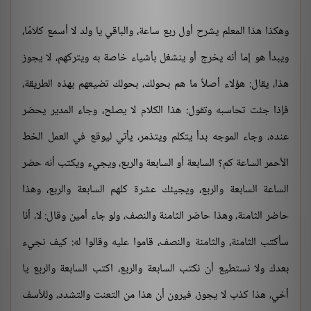
وهكذا هذا المعلم يشرح أول ربع ساعة، والباقي يا ولد لا أسمع كلامًا،
ويبدأ هو إما أنه يخرج أو ينشغل بأشياء خاصة به ويتركهم، لا يجوز
هذا، يقال: هؤلاء أصلاً ما هم بحولك، بحولك تضيعهم بهذه الطريقة،
فإذا جئت تحاسبه وتقول: هذا الكلام لا يصلح، وجاء المدير يحضر
عنده، وجاء الموجه بدأ يتكلم ويتذمر، يأتي ليوقع في العمل الخط
الأحمر الساعة كم؟ السابعة أو السابعة والربع، ويجيء ويكتب أنه حضر
الساعة السابعة والربع، ويجيئك عشرة كلهم السابعة والربع، وهذا
حاضر الثامنة، وهذا حاضر الثامنة والنصف، ولو جاء أمين وقال: لا، أنا
سأكتب الثامنة، والثامنة والنصف، قاموا عليه وقالوا له: كيف نجيء
بعدك ولا نستطيع أن نكتب السابعة والربع، اكتب السابعة والربع يا
أخي، هذا كذب لا يجوز، فيرون أن هذا من التعنت والتشدد، وللأسف