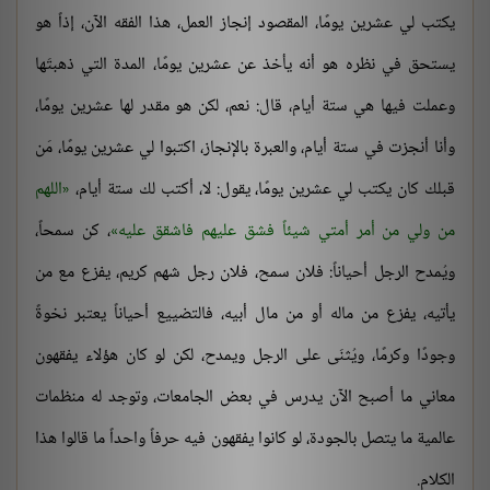
يكتب لي عشرين يومًا، المقصود إنجاز العمل، هذا الفقه الآن، إذاً هو
يستحق في نظره هو أنه يأخذ عن عشرين يومًا، المدة التي ذهبتَها
وعملت فيها هي ستة أيام، قال: نعم، لكن هو مقدر لها عشرين يومًا،
وأنا أنجزت في ستة أيام، والعبرة بالإنجاز، اكتبوا لي عشرين يومًا، مَن
قبلك كان يكتب لي عشرين يومًا، يقول: لا، أكتب لك ستة أيام،
اللهم
من ولي من أمر أمتي شيئاً فشق عليهم فاشقق عليه
، كن سمحاً،
ويُمدح الرجل أحياناً: فلان سمح، فلان رجل شهم كريم، يفزع مع من
يأتيه، يفزع من ماله أو من مال أبيه، فالتضييع أحياناً يعتبر نخوةً
وجودًا وكرمًا، ويُثنَى على الرجل ويمدح، لكن لو كان هؤلاء يفقهون
معاني ما أصبح الآن يدرس في بعض الجامعات، وتوجد له منظمات
عالمية ما يتصل بالجودة، لو كانوا يفقهون فيه حرفاً واحداً ما قالوا هذا
الكلام.