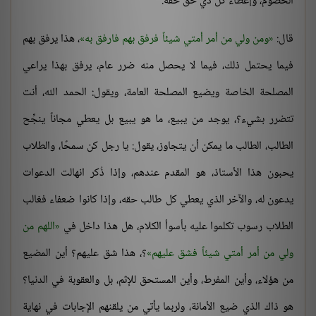
الخصوم، وإعطاء كل ذي حق حقه.
قال:
ومن ولي من أمر أمتي شيئاً فرفق بهم فارفق به
، هذا يرفق بهم
فيما يحتمل ذلك، فيما لا يحصل منه ضرر عام، يرفق بهذا يراعي
المصلحة الخاصة ويضيع المصلحة العامة، ويقول: الحمد الله، أنت
تتضرر بشيء؟، يوجد من يبيع، ما هو يبيع بل يعطي مجاناً ينجِّح
الطالب، الطالب ما يمكن أن يتجاوز، يقول: يا رجل كن سمحًا، والطلاب
يحبون هذا الأستاذ، هو المقدم عندهم، وإذا ذُكر انهالت الدعوات
يدعون له، والآخر الذي يعطي كل طالب حقه، وإذا كانوا ضعفاء فغالب
الطلاب رسوب تكلموا عليه بأسوأ الكلام، هل هذا داخل في
اللهم من
ولي من أمر أمتي شيئاً فشق عليهم
؟، هذا شق عليهم؟ أين المضيع
من هؤلاء، وأين المفرط، وأين المستحق للإثم، بل والعقوبة في الدنيا؟
هو ذاك الذي ضيع الأمانة، ولربما يأتي من يلقنهم الإجابات في نهاية