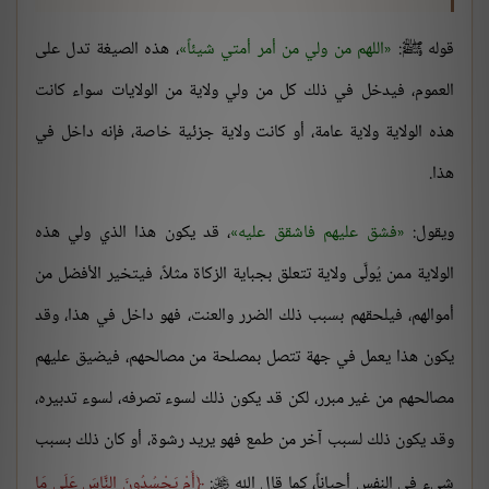
قوله ﷺ:
اللهم من ولي من أمر أمتي شيئاً
، هذه الصيغة تدل على
العموم، فيدخل في ذلك كل من ولي ولاية من الولايات سواء كانت
هذه الولاية ولاية عامة، أو كانت ولاية جزئية خاصة، فإنه داخل في
هذا.
ويقول:
فشق عليهم فاشقق عليه
، قد يكون هذا الذي ولي هذه
الولاية ممن يُولَّى ولاية تتعلق بجباية الزكاة مثلاً، فيتخير الأفضل من
أموالهم، فيلحقهم بسبب ذلك الضرر والعنت، فهو داخل في هذا، وقد
يكون هذا يعمل في جهة تتصل بمصلحة من مصالحهم، فيضيق عليهم
مصالحهم من غير مبرر، لكن قد يكون ذلك لسوء تصرفه، لسوء تدبيره،
وقد يكون ذلك لسبب آخر من طمع فهو يريد رشوة، أو كان ذلك بسبب
شيء في النفس أحياناً، كما قال الله
:
أَمْ يَحْسُدُونَ النَّاسَ عَلَى مَا
