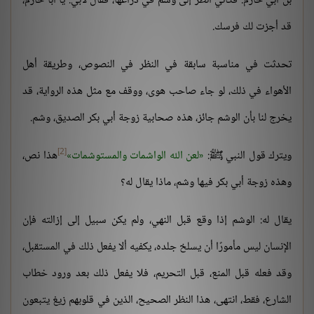
بن أبي حازم: فكأني أنظر إلى وشم في ذراعها، فقال لأبي: يا أبا حازم،
قد أجزت لك فرسك.
تحدثت في مناسبة سابقة في النظر في النصوص، وطريقة أهل
الأهواء في ذلك، لو جاء صاحب هوى، ووقف مع مثل هذه الرواية، قد
يخرج لنا بأن الوشم جائز، هذه صحابية زوجة أبي بكر الصديق، وشم.
[2]
ويترك قول النبي ﷺ:
لعن الله الواشمات والمستوشمات
هذا نص،
وهذه زوجة أبي بكر فيها وشم، ماذا يقال له؟
يقال له: الوشم إذا وقع قبل النهي، ولم يكن سبيل إلى إزالته فإن
الإنسان ليس مأمورًا أن يسلخ جلده، يكفيه ألا يفعل ذلك في المستقبل،
وقد فعله قبل المنع، قبل التحريم، فلا يفعل ذلك بعد ورود خطاب
الشارع، فقط، انتهى، هذا النظر الصحيح، الذين في قلوبهم زيغ يتبعون