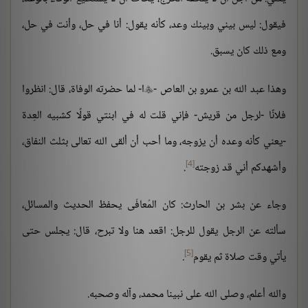
فيقول: ليس بيني وبينك وعد، كأنه يقول: أنا في حل، وأنت في حل،
ومع ذلك كان يسبق.
وهذا عبد الله بن عمرو بن العاص -
ا- لما حضرته الوفاة، قال: انظروا

فلانًا -لرجل من قريش- فإني قلت له في ابنتي قولًا كشبيه العِدة
-يعني كأنه وعده أن يزوجه، وما أحب أن ألقى الله تعالى بثلث النفاق،
[4]
وأشهدكم أني قد زوجته
.
وجاء عن بشر بن الحارث: كان المُعافَى يحفظ الحديث والمسائل،
سألته عن الرجل يقول للرجل: اقعد هنا ولا تبرح، قال: يجلس حتى
[5]
يأتي وقت صلاة ثم يقوم
.
والله أعلم، وصلى الله على نبينا محمد، وآله وصحبه.