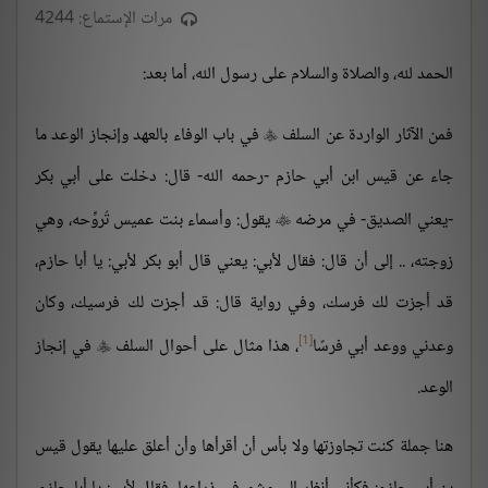
مرات الإستماع: 4244
الحمد لله، والصلاة والسلام على رسول الله، أما بعد:
فمن الآثار الواردة عن السلف
في باب الوفاء بالعهد وإنجاز الوعد ما

جاء عن قيس ابن أبي حازم -رحمه الله- قال: دخلت على أبي بكر
-يعني الصديق- في مرضه
يقول: وأسماء بنت عميس تُروِّحه، وهي

زوجته، .. إلى أن قال: فقال لأبي: يعني قال أبو بكر لأبي: يا أبا حازم،
قد أجزت لك فرسك، وفي رواية قال: قد أجزت لك فرسيك، وكان
[1]
وعدني ووعد أبي فرسًا
، هذا مثال على أحوال السلف
في إنجاز

الوعد.
هنا جملة كنت تجاوزتها ولا بأس أن أقرأها وأن أعلق عليها يقول قيس