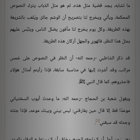
ما تشابه، يجد قضية مثل هذه، ثم هو مثل الذباب يترك النصوص
المحكمة، ويأتي ويخرج لنا بتصريح أن الوشم جائز، ويُلعب بالشريعة
بهذه الطريقة، وكل يوم يخرج لنا مأفون يضلل الناس، ويلبِّس عليهم
بمثل هذا النظر، فالهوى والجهل أركان هذه الطريقة.
قد ذكر الشاطبي -رحمه الله- أن النظر في النصوص على خمس
مراتب، وقد أشرت إليها في مناسبة سابقة، فإذا رأيتم أمثال هؤلاء
فاحذروهم، كما قال النبي ﷺ.
ويقول شعبة بن الحجاج -رحمه الله: ما وعدتُ أيوب السختياني
موعدًا قط إلا قال حين يفارقني: ليس بيني وبينك موعد، فإذا جئته
[3]
وجدته قد سبقني
.
يعني: من أجل أن لا يلحقه الحرج، يخاف أن لا يستطيع الوفاء بالوعد،