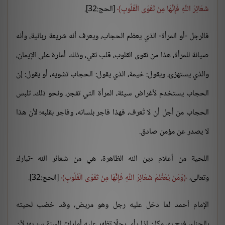
شَعَائِرَ اللَّهِ فَإِنَّهَا مِنْ تَقْوَى الْقُلُوبِ
[الحج:32].
فالرجل -أو المرأة- الذي يعظم الحجاب، ويعرف أنه شريعة ربانية، وأنه
صيانة للمرأة، هذا من تقوى القلوب، قلب تقي، وذلك أمارة على الإيمان،
والذي يستهزئ، ويقول: خيمة، الذي يقول: الحجاب تشويه، أو يقول: إن
الحجاب يستخدم لأغراض سيئة، المرأة التي تفجر، ونحو ذلك، تلبس
الحجاب من أجل أن لا تُعرف، فهذا فاجر بلسانه، وفاجر بقلبه؛ لأن هذا
لا يصدر عن مؤمن صادق.
اللحية من أعلام دين الله الظاهرة، هي من شعائر الله -تبارك
وتعالى،
وَمَنْ يُعَظِّمْ شَعَائِرَ اللَّهِ فَإِنَّهَا مِنْ تَقْوَى الْقُلُوبِ
[الحج:32].
الإمام أحمد لما دخل عليه رجل وهو مريض، وقد خضب لحيته
بالحناء، فرح به، وكان إذا رأى رجلًا تظهر عليه أمارات السنة سر به؛ لأن