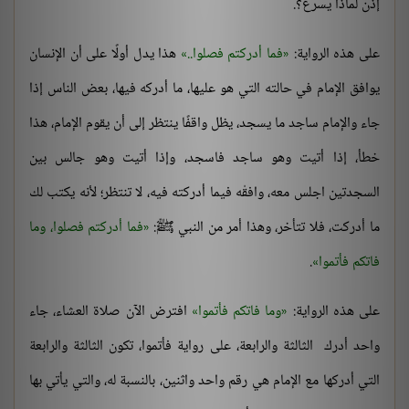
إذن لماذا يسرع؟.
على هذه الرواية:
فما أدركتم فصلوا..
هذا يدل أولًا على أن الإنسان
يوافق الإمام في حالته التي هو عليها، ما أدركه فيها، بعض الناس إذا
جاء والإمام ساجد ما يسجد، يظل واقفًا ينتظر إلى أن يقوم الإمام، هذا
خطأ، إذا أتيت وهو ساجد فاسجد، وإذا أتيت وهو جالس بين
السجدتين اجلس معه، وافقْه فيما أدركته فيه، لا تنتظر؛ لأنه يكتب لك
ما أدركت، فلا تتأخر، وهذا أمر من النبي ﷺ:
فما أدركتم فصلوا، وما
فاتكم فأتموا
.
على هذه الرواية:
وما فاتكم فأتموا
افترض الآن صلاة العشاء، جاء
واحد أدرك الثالثة والرابعة، على رواية فأتموا، تكون الثالثة والرابعة
التي أدركها مع الإمام هي رقم واحد واثنين، بالنسبة له، والتي يأتي بها