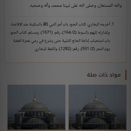
والله المستعان، وصلى الله على نبينا محمد، وآله وصحبه.
أخرجه البخاري، كتاب الحج، باب أمر النبي ﷺ بالسكينة عند الإفاضة،
وإشارته إليهم بالسوط (2/ 164)، رقم: (1671)، ومسلم، كتاب الحج،
باب استحباب إدامة الحاج التلبية حتى يشرع في رمي جمرة العقبة
يوم النحر (2/ 931)، رقم: (1282)، واللفظ للبخاري.
مواد ذات صلة