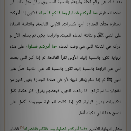
بعد ذلك هي رقم ثلاثة وأربعة، بالنسبة للمسبوق، وقل مثل ذلك في
صلاة الجنازة،
ما أدركتم فصلوا، وما فاتكم فأتموا
فتكون إذا أدركت
الجنازة مثلًا، الجنازة أربع تكبيرات، الأولى الفاتحة، والثانية الصلاة
على النبي ﷺ، والثالثة الدعاء للميت، والرابعة يكبر، ثم يسلم، الآن لو
أدركه في الثالثة التي هي وقت الدعاء
ما أدركتم فصلوا
على هذه
الرواية تكون بالنسبة إليك الأولى تقرأ الفاتحة، ثم إذا كبر التي بعدها
التي هي الرابعة بالنسبة إليه، تكون بالنسبة لك هي الثانية، صلِّ على
النبي ﷺ ثم إذا سلم يُنظر فيها؛ لأن في صلاة الجنازة يقول كثير من
الفقهاء: ما لم ترفع، إذا رفعت انتهى، فبعضهم يقول: كبِّر هكذا، كمِّل
التكبيرات بدون قراءة، لكن إذا كانت الجنازة موجودة تُكمِل على
النسق هذا الذي ذكرته آنفًا.
[5]
وعلى الرواية الأخرى
فما أدركتم فصلوا، وما فاتكم فاقضوا
قضاء،