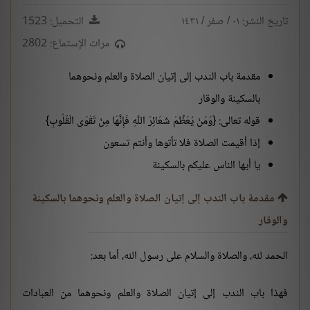
تاريخ النشر: ٠١ / صفر / ١٤٣١
التحميل: 1523
مرات الإستماع: 2802
مقدمة باب الندب إلى إتيان الصلاة والعلم ونحوهما
بالسكينة والوقار
قوله تعالى: {وَمَنْ يُعَظِّمْ شَعَائِرَ اللَّهِ فَإِنَّهَا مِنْ تَقْوَى الْقُلُوبِ}
إذا أقيمت الصلاة فلا تأتوها وأنتم تسعون
يا أيها الناس عليكم بالسكينة
مقدمة باب الندب إلى إتيان الصلاة والعلم ونحوهما بالسكينة
والوقار
الحمد لله، والصلاة والسلام على رسول الله، أما بعد:
فهذا باب الندب إلى إتيان الصلاة والعلم ونحوهما من العبادات