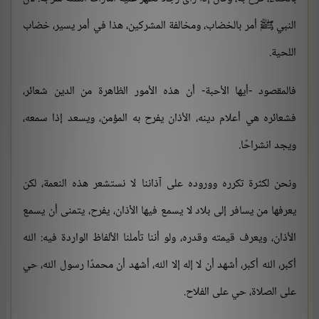
النبي ﷺ أمر بالخضاب، ومخالفة المشركين، هذا في أمر يسير، خضاب
اللحية.
فالمقصود -أيها الأحبة- أن هذه الأمور الظاهرة من الدين شعائر،
فشعائره هي أعلام دينه، الأذان يفرح به المؤمن، ويسعد إذا سمعه،
ويجد انشراحًا.
ونحن لكثرة تكرره ووروده على آذاننا لا نستشعر هذه النعمة، لكن
يعرفها من يسافر إلى بلاد لا يسمع فيها الأذان، يفرح، يتمنى أن يسمع
الأذان، ويعرف قيمته وقدره، ولو أننا تأملنا الألفاظ الواردة فيه: الله
أكبر، الله أكبر، أشهد أن لا إله إلا الله، أشهد أن محمدًا رسول الله، حي
على الصلاة، حي على الفلاح.