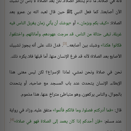
لأنه في صلاته، ما دام ينتظر الصلاة، لكن بعد الصلاة لا بأس أن نشبك
الآن أصابعنا، كما فعل النبي ﷺ حين قال لعبد الله بن عمرو بعد
الصلاة:
كيف بكم وبزمان..
أو
يوشك أن يأتي زمان يغربل الناس فيه
غربلة، تبقى حثالة من الناس، قد مرجت عهودهم، وأماناتهم، واختلفوا،
[3]
فكانوا هكذا
وشبك بين أصابعه...
. فدل ذلك على أنه يجوز تشبيك
الأصابع بعد الصلاة؛ لأنه قد فرغ الإنسان منها، أما قبلها فلا، يكره ذلك.
نحن في صلاة ونحن نمشي، لماذا الإسراع؟ لكن ليس معنى هذا
الإبطاء، الإنسان يتحدث عند باب المسجد مع صاحبه، أو يتحدث
بالجوال، والناس يركعون، وهو متباطئ متراخٍ عنها، هذا مذموم.
قال:
فما أدركتم فصلوا، وما فاتكم فأتموا
متفق عليه، وزاد في رواية
[4]
عند مسلم:
فإن أحدكم إذا كان يعمد إلى الصلاة فهو في صلاة
.