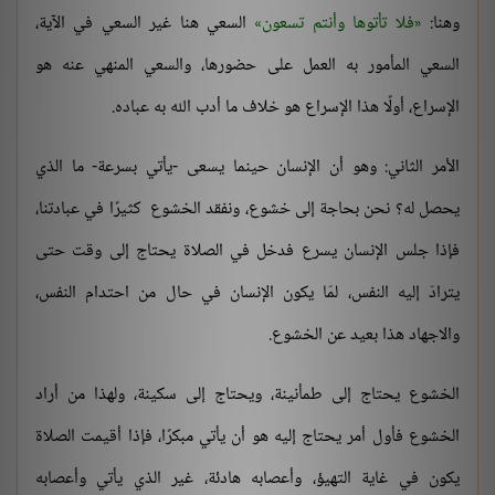
وهنا:
فلا تأتوها وأنتم تسعون
السعي هنا غير السعي في الآية،
السعي المأمور به العمل على حضورها، والسعي المنهي عنه هو
الإسراع، أولًا هذا الإسراع هو خلاف ما أدب الله به عباده.
الأمر الثاني: وهو أن الإنسان حينما يسعى -يأتي بسرعة- ما الذي
يحصل له؟ نحن بحاجة إلى خشوع، ونفقد الخشوع كثيرًا في عبادتنا،
فإذا جلس الإنسان يسرع فدخل في الصلاة يحتاج إلى وقت حتى
يترادّ إليه النفس، لمّا يكون الإنسان في حال من احتدام النفس،
والاجهاد هذا بعيد عن الخشوع.
الخشوع يحتاج إلى طمأنينة، ويحتاج إلى سكينة، ولهذا من أراد
الخشوع فأول أمر يحتاج إليه هو أن يأتي مبكرًا، فإذا أقيمت الصلاة
يكون في غاية التهيؤ، وأعصابه هادئة، غير الذي يأتي وأعصابه