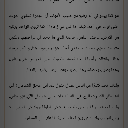
ما أمامك أحد، يا أخي، أنت على ماذا عامل هذا كله؟
هو كذا يبدو لي أنه رضع مع حليب الأمهات أن الجمرة تساوي الموت،
حتى لو ما في أحد، كيف إذا كان في زحام؟!، كما ترون، الواحد يرتفع
من الأرض، يأخذه الناس، خاصة الذي ما يريد أن يزاحمهم، ويكون
متراخيًا معهم، بحيث ما يؤذي أحدًا، هؤلاء يرمونه هنا، والآخر يرميه
هناك، والثالث وأحيانًا يجد نفسه مضغوطًا على الحوض، شيء هائل،
وهذا يضرب بحصاة، وهذا يضرب بعصا، وهذا يضرب بالنعال.
ولذلك تجد كثيرًا من الناس يسأل، يقول لك: أين طريق الشيطان؟ أين
الشيطان الكبير؟ طارح في باله أنه ذاهب إلى شيطان الآن، فهو يقاتل،
والله المستعان، فالبر ليس بالإيضاع، لا في الطواف، ولا في السعي، ولا
رمي الجمار، ولا التنقل بين المناسك، ولا الذهاب إلى المساجد.