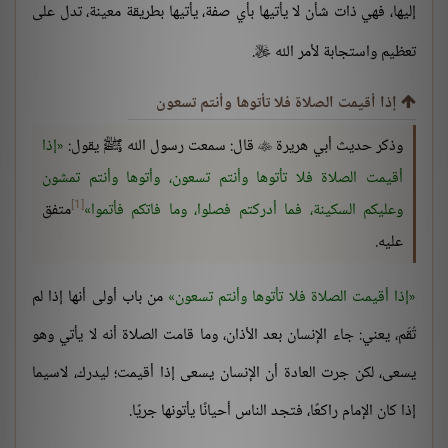
إليها، فهي ذات شأن لا يأتيها بأي صفة، يأتيها بطريقة معينة، تدل على
تعظيم واستجابة لأمر الله
.

إذا أقيمت الصلاة فلا تأتوها وأنتم تسعون
وذكر حديث أبي هريرة
قال: سمعت رسول الله ﷺ يقول:
إذا

أقيمت الصلاة فلا تأتوها وأنتم تسعون، وأتوها وأنتم تمشون
[1]
وعليكم السكينة، فما أدركتم فصلوا، وما فاتكم فأتموا
متفق
عليه.
إذا أقيمت الصلاة فلا تأتوها وأنتم تسعون
من باب أولى أنها إذا لم
تُقَم، يعني: جاء الإنسان بعد الأذان، وما قامت الصلاة أنه لا يأتي وهو
يسعى، لكن جرت العادة أن الإنسان يسعى إذا أقيمت؛ ليدرك، لاسيما
إذا كان الإمام راكعًا، فتجد الناس أحيانًا يأتونها جريًا.