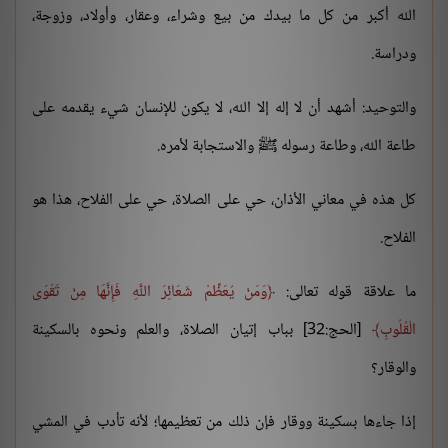
الله أكبر من كل ما بيدك من بيع وشراء، وعقار، وأولاد، وزوجة،
ودراسة.
والتوحيد: أشهد أن لا إله إلا الله، لا يكون للإنسان شيء يقدمه على
طاعة الله، وطاعة رسوله ﷺ والاستجابة لأمره.
كل هذه في معاني الأذان، حي على الصلاة، حي على الفلاح، هذا هو
الفلاح.
ما علاقة قوله تعالى:
وَمَنْ يُعَظِّمْ شَعَائِرَ اللَّهِ فَإِنَّهَا مِنْ تَقْوَى
الْقُلُوبِ
[الحج:32] بباب إتيان الصلاة، والعلم ونحوه بالسكينة
والوقار؟
إذا جاءها بسكينة ووقار فإن ذلك من تعظيمها؛ لأنه تأدب في المشي