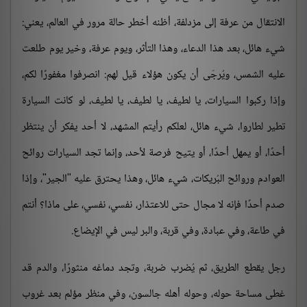
الانتقال من عرفة إلى مزدلفة، أظنه أخطر حالة مرور في العالم، يعني:
شيء هائل، بعد هذا الدعاء، وهذا التأثر، ويوم عرفة، وخير يوم طلعت
عليه الشمس، ويُرجَى أن يكون هؤلاء قيل لهم: انصرفوا مغفورًا لكم،
وإذا ركبوا السيارات، يا لطيف، يا لطيف، يا لطيف، لو كانت السيارة
تطير لطاروا، شيء هائل، لعلكم رأيتم المشهد، لا أحد يفكر أن ينتظر
أحدًا، أو يمهل أحدًا، أو يتيح فرصة لأحد، وإنما تجد السيارات روائح
العوادم وروائح البُريكات، شيء هائل، وهذا يحترق عليه "الجير"، وإذا
صدم أحدًا فإنه لا مجال حتى للاعتذار، نفسي، نفسي، على ماذا؟ أنتم
في طاعة، وفي عبادة، وفي قربة، والبر ليس في الإيضاع.
رجل يقطع الطريق، ثم يُضرب ضربة، وتجد دماغه منثورًا، والدم قد
غطى مساحة حوله، وحوله أهله جالسون، وفي منظر مؤلم بعد غروب