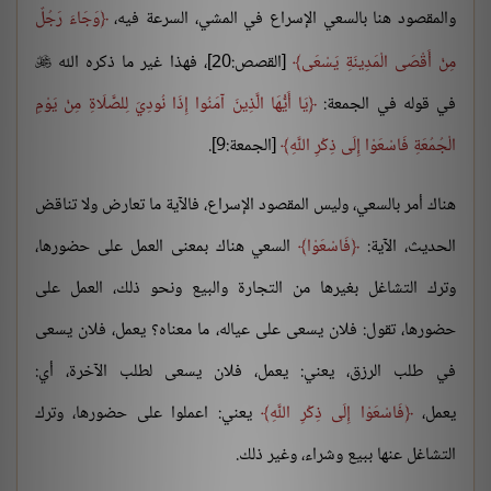
والمقصود هنا بالسعي الإسراع في المشي، السرعة فيه،
وَجَاءَ رَجُلٌ
مِنْ أَقْصَى الْمَدِينَةِ يَسْعَى
[القصص:20]، فهذا غير ما ذكره الله

في قوله في الجمعة:
يَا أَيُّهَا الَّذِينَ آمَنُوا إِذَا نُودِيَ لِلصَّلَاةِ مِنْ يَوْمِ
الْجُمُعَةِ فَاسْعَوْا إِلَى ذِكْرِ اللَّهِ
[الجمعة:9].
هناك أمر بالسعي، وليس المقصود الإسراع، فالآية ما تعارض ولا تناقض
الحديث، الآية:
فَاسْعَوْا
السعي هناك بمعنى العمل على حضورها،
وترك التشاغل بغيرها من التجارة والبيع ونحو ذلك، العمل على
حضورها، تقول: فلان يسعى على عياله، ما معناه؟ يعمل، فلان يسعى
في طلب الرزق، يعني: يعمل، فلان يسعى لطلب الآخرة، أي:
يعمل،
فَاسْعَوْا إِلَى ذِكْرِ اللَّهِ
يعني: اعملوا على حضورها، وترك
التشاغل عنها ببيع وشراء، وغير ذلك.