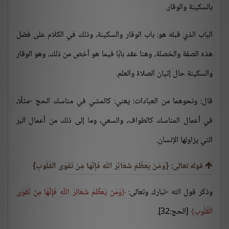
بالسكينة والوقار.
الباب الذي قبله هو: باب الوقار والسكينة، وذلك في الكلام على فضل
هذه الصفة والخصلة، وهنا عقد بابًا فيما هو أخص من ذلك، وهو الوقار
والسكينة حال إتيان الصلاة والعلم.
قال: ونحوهما من العبادات: يعني: كالمشي في مناسك الحج -مثلًا،
في أعمال المناسك كالطواف، والسعي، وما إلى ذلك من أعمال البر
التي يزاولها الإنسان.
قوله تعالى: {وَمَنْ يُعَظِّمْ شَعَائِرَ اللَّهِ فَإِنَّهَا مِنْ تَقْوَى الْقُلُوبِ}
وذكر قول الله -تبارك وتعالى:
وَمَنْ يُعَظِّمْ شَعَائِرَ اللَّهِ فَإِنَّهَا مِنْ تَقْوَى
الْقُلُوبِ
[الحج:32].