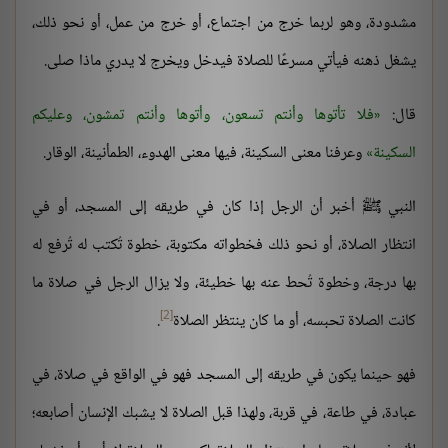
مشدودة، وهو لربما خرج من اجتماع، أو خرج من عمل، أو نحو ذلك،
يشغل ذهنه فيأتي مسرعًا للصلاة فيدخل ويخرج لا يدري ماذا صلى.
قال:
فلا تأتوها وأنتم تسعون، وأتوها وأنتم تمشون، وعليكم
السكينة
وعرفنا معنى السكينة، فيها معنى الهدوء، الطمأنينة، الوقار.
النبي ﷺ أخبر أن الرجل إذا كان في طريقه إلى المسجد، أو في
انتظار الصلاة، أو نحو ذلك فخطواته مكتوبة، خطوة تُكتب له تُرفع له
بها درجة، وخطوة تُحط عنه بها خطيئة، ولا يزال الرجل في صلاة ما
[2]
كانت الصلاة تحبسه، أو ما كان ينتظر الصلاة
.
فهو حينما يكون في طريقه إلى المسجد فهو في الواقع في صلاة، في
عبادة، في طاعة، في قربة، ولهذا قبل الصلاة لا يشبك الإنسان أصابعه؛