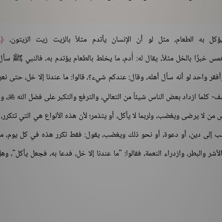
ا يؤكل به الطعام، مثل لو أن الإنسان يأتدم مثلاً بالزيت زيت الزيتون،
و
الخل، يغمس خبزًا بالخل مثلاً، يقال له: أُدم، ما يخلط بالطعام يؤتدم به، فالنبي ﷺ سأل
؟ وأفقر واحد لو أنه سأل أهله، وقال: عندكم شيء؟، قالوا: ما عندنا إلا خل، حتى نع
- كلما ازداد بعض الناس شيئاً من التعالي، والترفع والتكبر على فضل الله
، و

من لا يرضى ويغضب، ولربما لا يأكل، أو يتذمر؛ لأن هذه الأنواع هي التي تتكرر،
ب إلى دين، أو دعوة، أو نحو ذلك ويغضب، يقول: فقط تكرر هذه في كل يوم، ما
شر والبطر، وازدراء النعمة، فقالوا: "ما عندنا إلا خل، فدعا به، فجعل يأكل"، وه