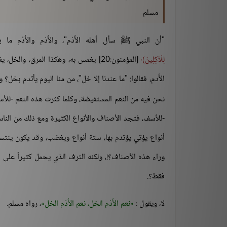
مسلم
"أن النبي ﷺ سأل أهله الأُدْم"، والأُدْم والأُدُم م
لِلْآكِلِينَ
[المؤمنون:20] يغمس به، وهكذا المرق، و
الأُدم، فقالوا: "ما عندنا إلا خل"، من منا اليوم يأتدم بخل
نحن فيه من النعم المستفيضة، وكلما كثرت هذه النعم -للأسف
-للأسف، فتجد الأصناف والأنواع الكثيرة ومع ذلك من الناس 
أنواع يؤتي يؤتدم بها، ستة أنواع ويغضب، وقد يكون ينتس
وراء هذه الأصناف؟!، ولكنه الترف الذي يحمل كثيراً على الأ
فقط؟.
لا، ويقول :
نعم الأُدْم الخل، نعم الأُدْم الخل
، رواه مسلم.