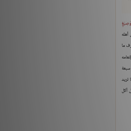
َصِبْغٍ
 أهله
رف ما
إنعامه
 سبعة
 تريد
ل أكل