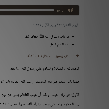
max volume
-10:10
تاريخ النشر: ١٣ / ربيع الأوّل / ١٤٣١
ما عاب رسول الله ﷺ طعاماً قطُّ
نعم الأدم الخل
ما عاب رسول الله ﷺ طعاماً قطُّ
الحمد لله، والصلاة والسلام على رسول الله، أما بعد:
فهذا باب جديد عبر عنه المصنف -رحمه الله- بقوله: باب "
الأول: هو ترك العيب، وذلك أن عيب الطعام ينبئ عن لون من 
وكذلك فيه أيضاً شيء من ازدراء النعمة، والنعم وإن دقت