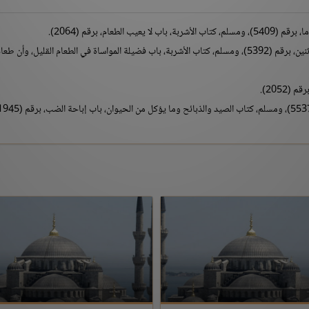
عام، برقم (2064).
أخرجه البخاري، كتاب الأطعمة، باب طعام الواحد يكفي الاثنين، برقم (5392)، ومسلم، كتاب الأشربة، باب فضيلة المواساة في الطعام القليل، وأن طع
2052).