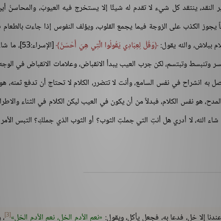
ير النقد، ينتقد كل شيء لا تقدم له شيئًا إلا يستخرج فيه العيوبَ، والمحاسنُ أي
اً يجوز الكذب على الزوجة فيما يجمع القلوب، ويؤلف النفوس إذا جاءت بالطعام ق
ام ببلاش، والله يقول:
وَقُلْ لِعِبَادِي يَقُولُوا الَّتِي هِيَ أَحْسَنُ
[الإسراء:53]، م
تسر وتنبسط وتبتسم، لكن جرب العيب يبدأ الانقباض، وعلامات الانقباض في الوجه
ل به انشراح في نفس السامع، وأنت لا تتضرر، الكلام لا تحتاج أن تدفع ثمنه، ه
مدح، هو نفس الكلام، فبدلاً من أن يكون في العيب ليكن الكلام في الثناء والاطرا
شاء الله، لا أدري هل أنتِ التي جملتِ الثوب؟ أو الثوب الذي جملكِ؟ التبس الأمر ع
[3]
عندنا إلا خل، فدعا به، فجعل يأكل، ويقول:
نعم الأدم الخل، نعم الأدم الخل
، 