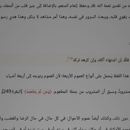
 من تقدير نعمة الله
، وحفظ إنعام المنعم، بالإضافة إلى جبر قلب من أتحفك به

لك يقوي قلبه، ويبعث السرور في نفسه، وهذا أمر مشاهد لا ينكر، وهذا هدي رسول
[1]
ُّ، إن اشتهاه أكله، وإن كرهه تركه"
.
ا اللفظ يُحمل على أنواع العموم الأربعة؛ لأن العموم يتوجه إلى أربعة أشياء:
 مشروباً، وسبق أن المشروب من جملة المطعوم،
وَمَنْ لَمْ يَطْعَمْهُ
[البق
 ما هو دون ذلك، وكذلك أيضاً عموم الأحوال: في كل حال، في حال الرضا والغضب، و
ً عموم الأمكنة: في أي مكان سواء كان في بيته، أو في بيت غيره أو في المسجد، 