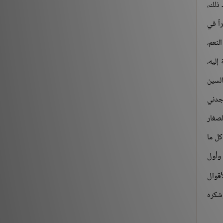
 ذلك،
اً في
لنعم،
إليه،
لسين
أجدني
لصغار
كل ما
 وأول
أقوال
وشكره