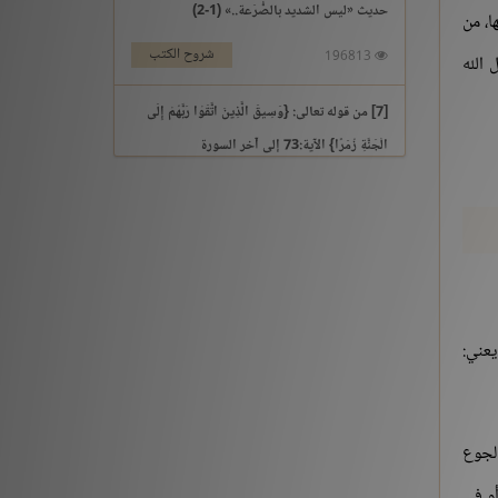
حديث «ليس الشديد بالصُّرَعة..» (1-2)
ا، من
شروح الكتب
196813
 الله
[7] من قوله تعالى: {وَسِيقَ الَّذِينَ اتَّقَوْا رَبَّهُمْ إِلَى
الْجَنَّةِ زُمَرًا} الآية:73 إلى آخر السورة
التفسير والتدبر
195969
[3] من قوله تعالى: {يَوْمَ نَقُولُ لِجَهَنَّمَ هَلِ امْتَلَأْتِ}
الآية:30 إلى آخر السورة
التفسير والتدبر
176213
رة:249]، يعني:
حديث «إنما الأعمال بالنيات..» (1-2)
شروح الكتب
259561
الجوع
حديث «إن الله لا ينظر إلى أجسامكم..» إلى «إذا
أو في