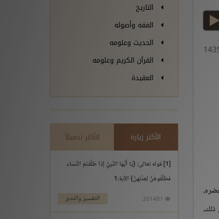
التاريخ
play
الفقه وأصوله
الحديث وعلومه
القرآن الكريم وعلومه
العقيدة
الأكثر زيارة
الأكثر تحميلاً
[1] قوله تعالى: {يَا أَيُّهَا النَّبِيُّ إِذَا طَلَّقْتُمُ النِّسَاء
فَطَلِّقُوهُنَّ لِعِدَّتِهِنَّ} الآية:1
حضره،
التفسير والتدبر
201481
 ذلك،