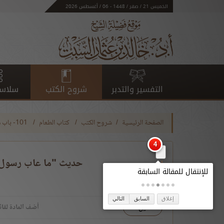
الخميس 21 / صفر / 1448 - 06 / أغسطس 2026
التفسير والتدبر
شروح الكتب
سلاسل
الصفحة الرئيسية
شروح الكتب
كتاب الطعام
101- باب من لا يعيب الطعام واستحباب مدحه
حديث "ما عاب رسول ال
إغلاق
السابق
التالي
تحميل
أضف المادة لقائ