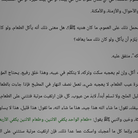
حوال، والأزمنة، والأمكنة.
يحمل ذلك على العموم، ما كان هديه ﷺ؟، هل معنى ذلك أنه يأكل الطعام، ولو كا
لزم أن يأكل، ولو كان ذلك مما يعافه؟
كه"، متفق عليه.
ه أكل، وإن لم يعجبه سكت وتركه، لا يتكلم في عيبه، وهذا خلق رفيع، يحتاج المؤ
رة عيب الطعام، لا يعجبه شيء، تعمل نصف النهار في المطبخ فإذا جاءت بالطعا
 الملح، ولا تسلم أبداً، لابدّ من عيوب، كُل، فإن ارتقيت مرتبة فتثني على الطعام،
ك، تقول: ما شاء الله هذا جيد، هذا ما شاء الله، ما تقول: هذا قليل، هذا لا يسا
بركة، وخير، والنبي ﷺ يقول:
طعام الواحد يكفي الاثنين، وطعام الاثنين يكفي الأربع
ته، وإنما كل ما أعجبك واسكت عما عدا ذلك، فإن ارتقيت مرتبة ستثني على ال