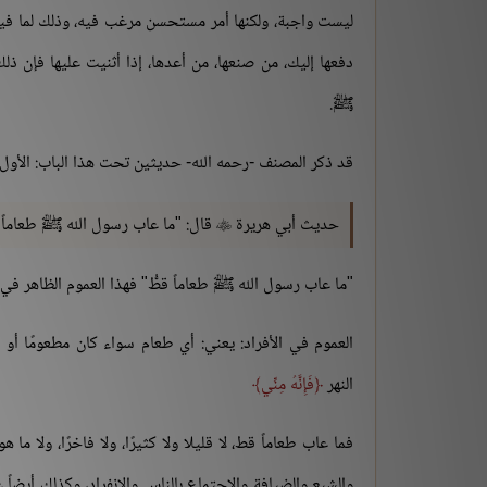
ليست واجبة، ولكنها أمر مستحسن مرغب فيه، وذلك لما فيه
دفعها إليك، من صنعها، من أعدها، إذا أثنيت عليها فإن ذ
ﷺ.
قد ذكر المصنف -رحمه الله- حديثين تحت هذا الباب: الأول:
حديث أبي هريرة
قال: "ما عاب رسول الله ﷺ طعاماً قط

"ما عاب رسول الله ﷺ طعاماً قطُّ" فهذا العموم الظاهر في هذ
العموم في الأفراد: يعني: أي طعام سواء كان مطعومًا أو
النهر
فَإِنَّهُ مِنِّي
فما عاب طعاماً قط، لا قليلا ولا كثيرًا، ولا فاخرًا، ولا
والشبع والضيافة والاجتماع بالناس والانفراد، وكذلك أيضا