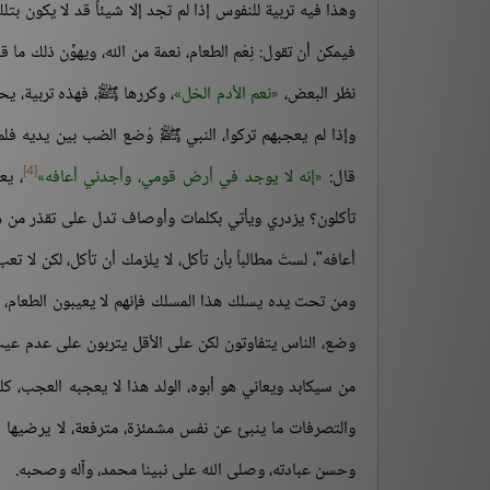
وهذا فيه تربية للنفوس إذا لم تجد إلا شيئاً قد لا يكون بت
فيمكن أن تقول: نِعْم الطعام، نعمة من الله، ويهوِّن ذلك ما 
نظر البعض،
نعم الأدم الخل
، وكررها ﷺ، فهذه تربية، يحت
وإذا لم يعجبهم تركوا، النبي ﷺ وُضع الضب بين يديه فلم يأ
[4]
قال:
إنه لا يوجد في أرض قومي، وأجدني أعافه
، يع
تأكلون؟ يزدري ويأتي بكلمات وأوصاف تدل على تقذر من هذ
أعافه"، لستَ مطالباً بأن تأكل، لا يلزمك أن تأكل، لكن لا ت
ومن تحت يده يسلك هذا المسلك فإنهم لا يعيبون الطعام، ول
وضع، الناس يتفاوتون لكن على الأقل يتربون على عدم عيب 
من سيكابد ويعاني هو أبوه، الولد هذا لا يعجبه العجب، ك
والتصرفات ما ينبئ عن نفس مشمئزة، مترفعة، لا يرضيها شي
وحسن عبادته، وصلى الله على نبينا محمد، وآله وصحبه.