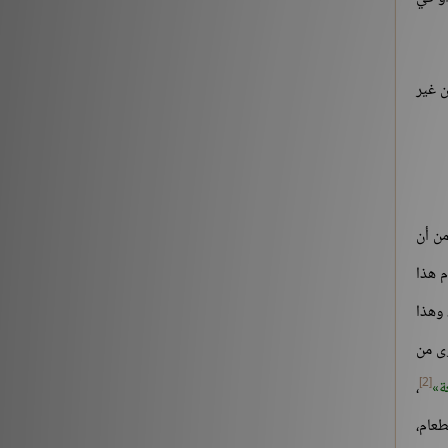
التقى المسلمان بسيفيهما..»
شروح الكتب
212882
ن غير
‏(22) لَبَّيْكَ اللَّهُمَّ لَبَّيْكَ، لَبَّيْكَ لاَ شَرِيكَ لَكَ لَبَّيْكَ، إِنَّ
الْحَمْدَ، وَالنِّعْمَةَ، لَكَ وَالْمُلْكَ، لاَ شَرِيكَ لَكَ – الجزء
الثاني
شروح الكتب
186196
من أن
م هذا
 وهذا
وى من
[2]
ة
،
طعام،