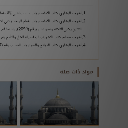
أخرجه البخاري، كتاب الأطعمة، باب ما عاب النبي ﷺ طعاما، برقم (5409)، ومسلم، كتاب الأشربة، باب لا يعيب الط
الاثنين يكفي الثلاثة ونحو ذلك، برقم (2059)، واللفظ له.
أخرجه مسلم، كتاب الأشربة، باب فضيلة الخل والتأدم به، برقم (
أخرجه البخاري، كتاب الذبائح والصيد، باب الضب، برقم (5537)، ومسلم، كتاب الصيد والذبائح وما يؤكل من الحيوان، باب إباحة الضب، برقم (1945).
مواد ذات صلة