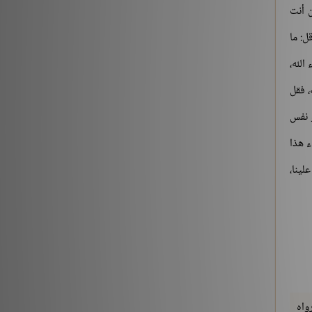
ن أنت
ل: ما
ا شاء الله،
، فقل
و نفس
ء هذا
لينا،
رواه