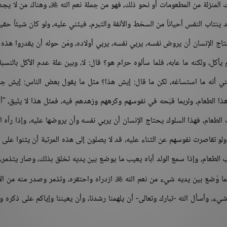
لك المنزلة من المطعومات أو نحو ذلك، فهو من جملة نعم الله
، وهناك من لا يجد

قد ينتاب النفس أحياناً من السخط والأنفة والتبرم، فيثني عليه، ولو كان شيئاً حقير
اج الإنسان أن يروض نفسه، يربي نفسه، يربي أولاده، ومَن حوله أن يقدروا هذه ا
كل، ولكنه ما عابه، فلما سألوه حرام هو؟ قال: لا، وبين علة عدم الأكل بالنسبة 
ني أنه ما استساغه، لكن ما قال: إيش هذا؟ مثل ما يقول بعض الناس: إيش جا
ا الطعام، ولربما قبّحه في نفوسهم وكرههم وزهدهم فيه، فمثل هذا لا يليق، "
عب الطعام، فهذا السلوك يحتاج الإنسان أن يربي نفسه وأن يروضها عليه، وإذا رآه ا
و تقاصرت نفوسهم عن الثناء عليه، قد لا يصلون إلى هذه المرتبة أن يثنوا على 
الطعام، وإذا سمع الولد أباه يعيب ما يوضع بين يديه تخلق بذلك، وصار يتذمر،
لما وُضع بين يديه شيء من نعم الله
ازدراه واحتقره، وتذمر وصدر منه من ال

ء، وأسأل الله -تبارك وتعالى- أن يلهمنا رشدنا، وأن يعيننا وإياكم على ذكره 