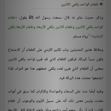
طعام الواحد يكفي الاثنين
وذكر: حديث جابر
قال: سمعت رسول الله ﷺ يقول:
طعام

الواحد يكفي الاثنين، وطعام الاثنين يكفي الأربعة، وطعام الأربعة يكفي
[1]
الثمانية
رواه مسلم.
وعلاقة هذين الحديثين بباب تكثير الأيدي على الطعام أن الاجتماع
يكون سبباً للبركة، فيكون الطعام الذي قد هُيئ لواحد يكفي لاثنين،
بمعنى أن الطعام الذي هيئ لعدد يكفي ضعفهم، هذا هو المراد، فإذا
اجتمعوا حصلت هذه البركة فيه.
وفيه أيضًا حث على السخاء والمواساة والإكرام، كما سبق في أبواب
مضت، وليس معنى ذلك أنه على سبيل اللزوم والوجوب أن طعام
الاثنين لابدّ أن يأتي معهم أحد يثلثهم مثلًا، طعام الثلاثة كافي الأربعة