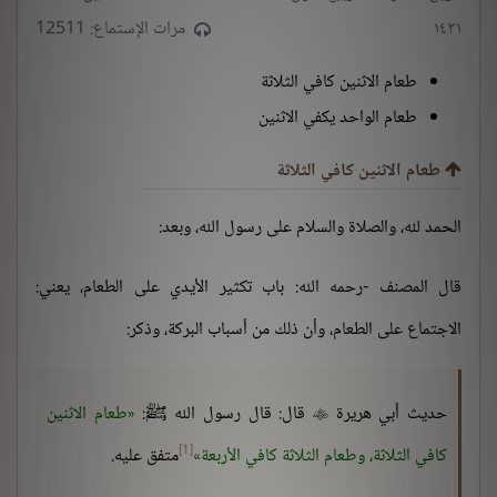
١٤٣١
مرات الإستماع: 12511
طعام الاثنين كافي الثلاثة
طعام الواحد يكفي الاثنين
طعام الاثنين كافي الثلاثة
الحمد لله، والصلاة والسلام على رسول الله، وبعد:
قال المصنف -رحمه الله: باب تكثير الأيدي على الطعام، يعني:
الاجتماع على الطعام، وأن ذلك من أسباب البركة، وذكر:
حديث أبي هريرة
قال: قال رسول الله ﷺ:
طعام الاثنين

[1]
كافي الثلاثة، وطعام الثلاثة كافي الأربعة
متفق عليه.