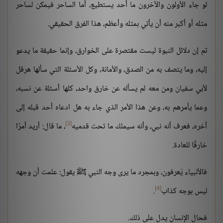
لو جاء الأولون والآخرون ما أحد يستطيع، أما الساحر فيمكن لساحر
مثله أو أكبر منه أن يأتي بمثله وأعظم، هذا الفرق الحقيقي.
ثم إن دلائل النبوة ليست مقتصرة على الخوارق، وإنما حقيقة ما يدعو
إليه، وما يتصف به من الصدق، والأمانة، وكل الأسئلة التي سألها هرقل
لأبي سفيان ومن معه لم يسأله عن خارق واحد، كلها أسئلة عن نسبه،
وعما يأمرهم به، وعن هذا الأمر الذي جاء به هل ادعاه أحد قبله إلى
[3]
آخره، فعرف أنه نبي، وأنه سيملك ما تحت قدميه
، ما قال: أريد أمرًا
خارقًا للعادة.
فالأنبياء يُعرفون، وبمجرد ما يرى وجه النبي ﷺ يقول: علمت أن وجهه
[4]
ليس بوجه كذاب
.
فحال الإنسان يدل على ذلك.