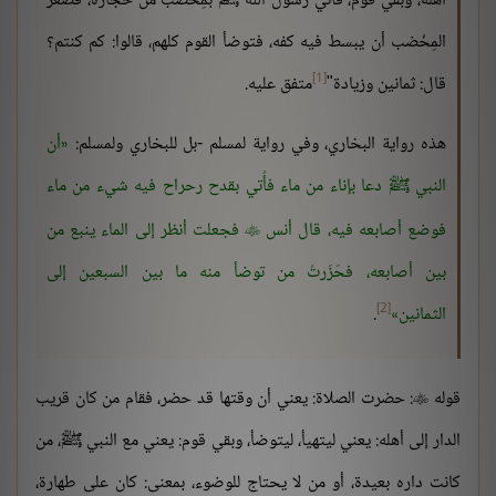
أهله، وبقي قوم، فأُتي رسول الله ﷺ بمِخْضب من حجارة، فصغُرَ
المِخْضب أن يبسط فيه كفه، فتوضأ القوم كلهم، قالوا: كم كنتم؟
[1]
قال: ثمانين وزيادة"
متفق عليه.
هذه رواية البخاري، وفي رواية لمسلم -بل للبخاري ولمسلم:
أن
النبي ﷺ دعا بإناء من ماء فأُتي بقدح رحراح فيه شيء من ماء
فوضع أصابعه فيه، قال أنس
فجعلت أنظر إلى الماء ينبع من

بين أصابعه، فحَزَرتُ من توضأ منه ما بين السبعين إلى
[2]
الثمانين
.
قوله
: حضرت الصلاة: يعني أن وقتها قد حضر، فقام من كان قريب

الدار إلى أهله: يعني ليتهيأ، ليتوضأ، وبقي قوم: يعني مع النبي ﷺ، من
كانت داره بعيدة، أو من لا يحتاج للوضوء، بمعنى: كان على طهارة،