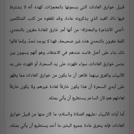
قبيل خوارق العادات التي يسمونها بالمعجزات، كهذه أنه لا يشترط
فيها ذاك القيد الذي يذكرونه عادة، وقد تلقفوه من كتب المتكلمين
-أعني الأشاعرة والمعتزلة- من أنها أمر خارق للعادة مقرون بالتحدي،
كلمة مقرون بالتحدي هذه غير صحيحة، فهنا لا يوجد تحدٍّ، وإنما قالوا
ذلك بناء على أصل فاسد عندهم في الاعتقاد، وهو أنهم يسوون بين
جنس خوارق العادات، سواء ظهرت على يد السحرة، أو ظهرت على يد
الأنبياء، والفرق بينهما ظاهر: أن ما يكون من خوارق العادات مما يظهر
على أيدي السحرة أن هذا يكون خارقاً لعادة غيرهم، ولا يكون خارقاً
لعادتهم هم؛ لأن الساحر يستطيع أن يأتي بمثله.
أما آيات الأنبياء -عليهم الصلاة والسلام- ما كان منها من قبيل خوارق
العادات فإنه يخرق عادة جميع البشر، ما أحد يستطيع أن يأتي بمثله،