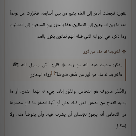
يقول: فجعلت أنظر إلى الماء ينبع من بين أصابعه، فحَزَرتُ من توضأ
منه ما بين السبعين إلى الثمانين، هذا بالحَزْر بين السبعين إلى الثمانين،
وما ذكره في الرواية التي قبله أنهم ثمانون يكون بالعد.
أخرجنا له ماء من تَوْر
وذكر: حديث عبد الله بن زيد
قال: "أتى رسول الله ﷺ

[1]
فأخرجنا له ماء من تَوْر من صُفر، فتوضأ"
رواه البخاري.
والصُّفْر معروف هو النحاس، والتَّوْر إناء، جيء له بهذا القدح، أو ما
يشبه القدح من الصفر، فدل ذلك على أن آنية الصفر ما كان مصنوعًا
من النحاس أنه يجوز للإنسان أن يشرب فيه، وأن يتوضأ منه، ولا
إشكال.