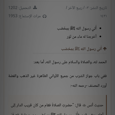
تاريخ النشر: ٠٣ / ربيع الآخر /
التحميل: 1202
١٤٣١
مرات الإستماع: 1953
أُتي رسول الله ﷺ بمِخْضب
أخرجنا له ماء من تَوْر
أُتي رسول الله ﷺ بمِخْضب
الحمد لله، والصلاة والسلام على رسول الله، أما بعد:
ففي باب جواز الشرب من جميع الأواني الطاهرة غير الذهب والفضة
أورد المصنف -رحمه الله-:
حديث أنس
قال: "حضرتِ الصلاةُ فقام من كان قريب الدار إلى
