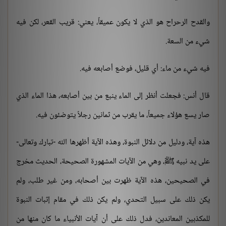
والقدح الرحراح هو الذي لا يكون عميقاً، يعني: قريب القعر، لكن فيه
شيء من السعة.
فيه شيء من ماء: أي قليل، فوضع أصابعه فيه.
قال أنس: فجعلت أنظر إلى الماء ينبع من بين أصابعه، هذا الماء الذي
صار يسع هؤلاء جميعاً، ما يقرب من ثمانين رجلاً يتوضئون فيه.
هذه آية، ودليل من دلائل النبوة، وهذه الآية أظهرها الله -تبارك وتعالى-
على يد نبيه ﷺ، وهي من الآيات المشهورة الصحيحة، الحديث مخرج
في الصحيحين، هذه الآية ظهرت بين أصحابه، ومن غير طلب، ولم
يكن ذلك على سبيل التحدي، ولم يكن ذلك في مقام إثبات النبوة
للمكذبين المعاندين، فدل ذلك على أن آيات الأنبياء ما كان منها من