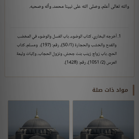
والله تعالى أعلم، وصلى الله على نبينا محمد، وآله وصحبه.
أخرجه البخاري، كتاب الوضوء، باب الغسل والوضوء في المخضب
والقدح والخشب والحجارة (1/ 50)، رقم: (197)، ومسلم، كتاب
الحج، باب زواج زينب بنت جحش، ونزول الحجاب، وإثبات وليمة
العرس (2/ 1051)، رقم: (1428).
مواد ذات صلة