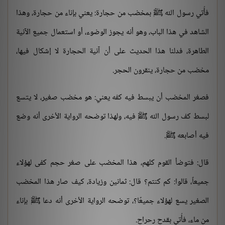
فأُتي رسول الله ﷺ بمخضب من حجارة: يعني بإناء من حجارة، وهذا
الشاهد في هذا الباب، وهو أنه يجوز الوضوء، أو استعمال جميع الآنية
الطاهرة، فدلنا هذا الحديث على أن آنية الحجارة لا إشكال فيها،
مخضب من حجارة، ينقرون الحجر.
فصغر المخضب أن يبسط فيه كفه يعني: هو مخضب صغير، لا يتسع
لبسط كف رسول الله ﷺ فيه، ولهذا توضحه الرواية الأخرى أنه وضع
فيه أصابعه ﷺ.
قال: فتوضأ القوم كلهم، هذا المخضب على صغر حجم كفى لهؤلاء
جميعاً، قالوا: كم كنتم؟ قال: ثمانين وزيادة، كيف صار هذا المخضب
الصغير يسع لهؤلاء جميعًا؟، توضحه الرواية الأخرى أنه دعا ﷺ بإناء
من ماء، فأُتي بقدح رحراح.