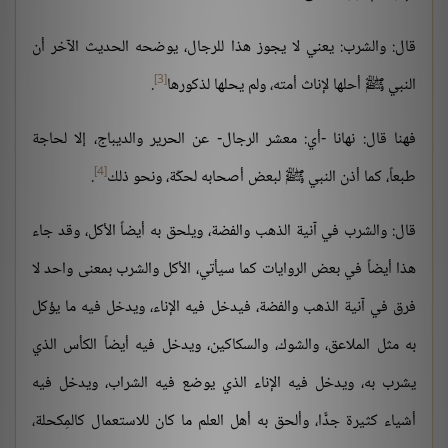
قال: والشرب: يعني لا يجوز هذا للرجال، يوضحه الحديث الآخر أن
[3]
النبي ﷺ أحلها لإناث أمته، ولم يحلها لذكورها
.
فهنا قال: نهانا -أي: معشر الرجال- عن الحرير والديباج، إلا لحاجة
[4]
طبعاً، كما أذن النبي ﷺ لبعض أصحابه لحكّة، ونحو ذلك
.
قال: والشرب في آنية الذهب والفضة، ويلحق به أيضاً الأكل، وقد جاء
هذا أيضاً في بعض الروايات كما سيأتي، الأكل والشرب بمعنى واحد لا
فرق في آنية الذهب والفضة، فيدخل فيه الإناء، ويدخل فيه ما يؤكل
به مثل الملاعق، والشوك، والسكاكين، ويدخل فيه أيضاً الكأس الذي
يشرب به، ويدخل فيه الإناء الذي يوضع فيه الشراب، ويدخل فيه
أشياء كثيرة جدًّا، وألحق به أهل العلم ما كان للاستعمال كالمِكحلة،