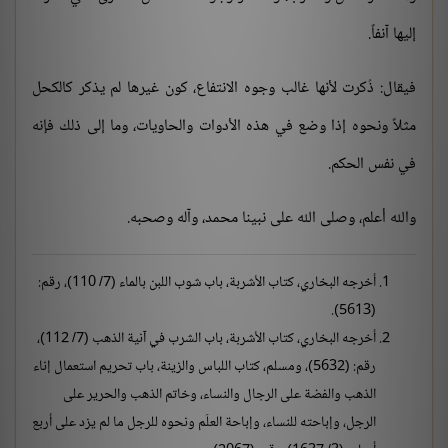
إليها آنفاً.
فيقال: ذُكرت لأنها غالب وجوه الانتفاع، كون غيرها لم يذكر كالكحل
مثلاً ونحوه إذا وضع في هذه الأدوات والحاويات، وما إلى ذلك فإنه
في نفس الحكم.
والله أعلم، وصلى الله على نبينا محمد، وآله وصحبه.
أخرجه البخاري، كتاب الأشربة، باب شوب اللبن بالماء (7/ 110)، رقم:
(5613).
أخرجه البخاري، كتاب الأشربة، باب الشرب في آنية الذهب (7/ 112)،
رقم: (5632)، ومسلم، كتاب اللباس والزينة، باب تحريم استعمال إناء
الذهب والفضة على الرجال والنساء، وخاتم الذهب والحرير على
الرجل، وإباحته للنساء، وإباحة العلَم ونحوه للرجل ما لم يزد على أربع