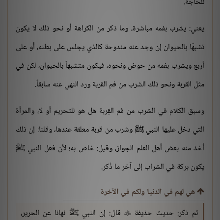
للحاجة.
يعني: يشرب بفمه مباشرة، وما ذكر من الكراهة أو نحو ذلك لا يكون
تشبهًا بالحيوان إن وجد عنه مندوحة كالذي يجلس على بطنه، أو على
أربع ويشرب بفمه من حوض ونحوه، فيكون متشبهاً بالحيوان، لكن في
مثل القربة ونحو ذلك الشرب من فم القربة ورد النهي عنه سابقاً.
وسبق الكلام في الشرب من فم القِربة هل هو للتحريم أو لا، والمرأة
التي دخل عليها النبي ﷺ وشرب من قربة معلقة عندها، وقلنا: إن ذلك
أخذ منه بعض أهل العلم الجواز، وقيل: خاص به؛ لأن فعل النبي ﷺ
يكون بركة في الشراب إلى آخر ما ذُكر.
هي لهم في الدنيا ولكم في الآخرة
ثم ذكر: حديث حذيفة
قال: إن النبي ﷺ نهانا عن الحرير،
