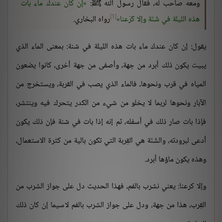
ومعه صاحب له، فقال رسول الله ﷺ:
إن كان عندك ماء بات
[1]
هذه الليلة في شَنّة وإلا كَرَعنا
رواه البخاري.
يقول: إن كان عندك ماء بات هذه الليلة في شنة: بمعنى الماء الذي
يبيت يكون ذلك أبرد من جهة، وأصفى من جهة أخرى، كانوا يضعون
المياه في قرب ونحوها، فالماء الذي يصب في القربة، ويستخرج من
الآبار ونحوها لربما لا يخلو من شيء من الكدر يتحرك فيه وينتشر،
فإذا بات صار ذلك في أسفله، ثم إنه إذا بات في شنة فإن ذلك يكون
أدعى لبرودته، والشَنّة هي القِربة التي تكون بالية من كثرة الاستعمال،
وهذه يكون ماؤها أبرد.
وإلا كرعنا: يعني نشرب بالفم، فهذا الحديث دل على جواز الشرب من
القِرب، هذا من جهة، ودل على جواز الشرب بالفم لاسيما إن كان ذلك