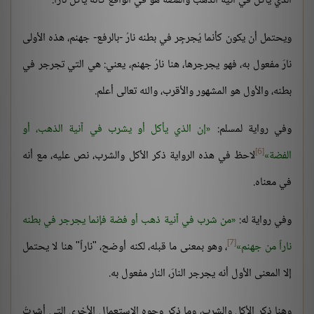
الذي يأكل في آنية الذهب والفضة هو في الواقع كأنه يأكل ناراً.
ويحتمل أن يكون كأنما يُجرجِر في بطنه نارُ -بالرفع- جهنم، هذه الأولى
نارَ مفعول به، فهو يجرجرها، هنا نارُ جهنم، يعني: هي التي تجرجر في
بطنه، والأول هو المشهور والأقرب، والله تعالى أعلم.
وفي رواية لمسلم:
إن الذي يأكل أو يشرب في آنية الذهب، أو
[6]
الفضة
لاحظ في هذه الرواية ذكر الأكل والشرب، نص عليه، مع أنه
في معناه.
وفي رواية له:
من شرب في آنية ذهب أو فضة فإنما يجرجر في بطنه
[7]
ناراً من جهنم
، وهو بمعنى ما قبله، لكنه أوضح، "ناراً" هنا لا يحتمل
إلا المعنى الأول أنه يجرجر النارَ، النار مفعول به.
وهنا ذكر الأكل والشرب، وما ذكر وجوه الاستعمال الأخرى التي أشرتُ