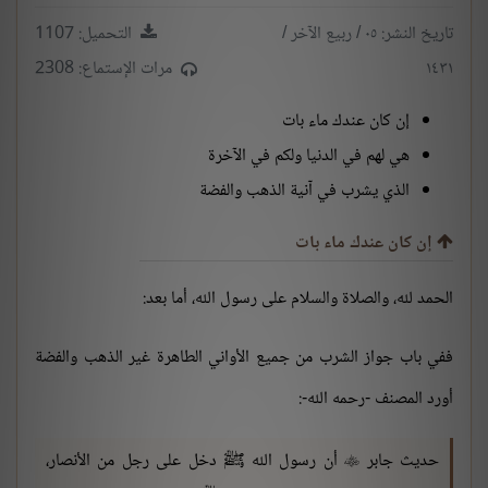
تاريخ النشر: ٠٥ / ربيع الآخر /
التحميل: 1107
١٤٣١
مرات الإستماع: 2308
إن كان عندك ماء بات
هي لهم في الدنيا ولكم في الآخرة
الذي يشرب في آنية الذهب والفضة
إن كان عندك ماء بات
الحمد لله، والصلاة والسلام على رسول الله، أما بعد:
ففي باب جواز الشرب من جميع الأواني الطاهرة غير الذهب والفضة
أورد المصنف -رحمه الله-:
حديث جابر
أن رسول الله ﷺ دخل على رجل من الأنصار،
