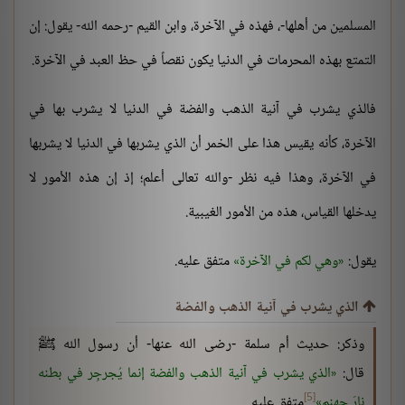
المسلمين من أهلها-، فهذه في الآخرة، وابن القيم -رحمه الله- يقول: إن
التمتع بهذه المحرمات في الدنيا يكون نقصاً في حظ العبد في الآخرة.
فالذي يشرب في آنية الذهب والفضة في الدنيا لا يشرب بها في
الآخرة، كأنه يقيس هذا على الخمر أن الذي يشربها في الدنيا لا يشربها
في الآخرة، وهذا فيه نظر -والله تعالى أعلم؛ إذ إن هذه الأمور لا
يدخلها القياس، هذه من الأمور الغيبية.
يقول:
وهي لكم في الآخرة
متفق عليه.
الذي يشرب في آنية الذهب والفضة
وذكر: حديث أم سلمة -رضى الله عنها- أن رسول الله ﷺ
قال:
الذي يشرب في آنية الذهب والفضة إنما يُجرجِر في بطنه
[5]
نارَ جهنم
متفق عليه.