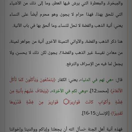
والمِبخرة، والمِعطرة التي يرش فيها العطر، وما إلى ذلك من الأشياء
التي تلحق بهذا، فهذا حرام لا يجوز، وهو محرم أيضاً على النساء
يعني: آنية الذهب والفضة لا تحل للنساء، وما ألحق بها في باب الآنية.
هنا ذكر الذهب والفضة، والأواني الثمينة الأخرى آنية من جواهر ثمينة،
من معادن نفيسة غير الذهب والفضة؟، يجوز، لكن ذلك لا يحسن، ولا
يجمل لما فيه من الإسراف والترفع.
قال:
هي لهم في الدنيا
، يعني: الكفار
يَتَمَتَّعُونَ وَيَأْكُلُونَ كَمَا تَأْكُلُ
الْأَنْعَامُ
[محمد:12]،
وهي لكم في الآخرة
،
وَيُطَافُ عَلَيْهِمْ بِآنِيَةٍ مِنْ
فِضَّةٍ وَأَكْوَابٍ كَانَتْ قَوَارِيرَا
۝
قَوَارِيرَ مِنْ فِضَّةٍ قَدَّرُوهَا
تَقْدِيرًا
[الإنسان:15-16].
فهذه آنية أهل الجنة -نسأل الله أن يجعلنا وإياكم ووالدينا وإخواننا