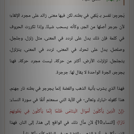
يُجرجِر: تفسر بـ يُلقِي في بطنه، لكن فيها معنى زائد على مجرد الإلقاء؛
لأن جرجر أصلها من الجر، وكأنه يسحب شيئًا، وإذا تكررت الحروف
في كلمة فإن ذلك يدل على تردد في المعنى، مثل زلزل، وجلجل،
وصلصل، يدل على تحرك في المعنى، تردد في المعنى، يتزلزل،
يتجلجل، تزلزلت الأرض، أكثر من حركة، ليست مجرد حركة، فهنا
يجرجر، الجرة الواحدة لا يقال لها: جرجرة.
فهذا الذي يشرب بآنية الذهب والفضة إنما يجرجر في بطنه نار جهنم،
هذا كقوله -تبارك وتعالى- في الآية التي سمعتم آنفًا في سورة النساء:
إِنَّ الَّذِينَ يَأْكُلُونَ أَمْوَالَ الْيَتَامَى ظُلْمًا إِنَّمَا يَأْكُلُونَ فِي بُطُونِهِمْ
نَارًا
[النساء:10]؛ لأن مآل ذلك في الواقع إلى هذا، إلى النار، فهذا