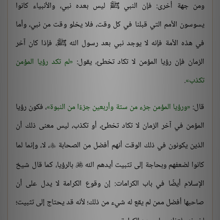
ومن جهة أخرى: فإن النبي ﷺ ليس بعده نبي، والأنبياء كانوا
يسوسون الأمم التي قبلنا في كل وقت، فلا يخلو وقت من نبي، وأما
في هذه الأمة فإنه لا يوجد نبي بعد رسول الله ﷺ، فإذا كان آخر
الزمان فإن رؤيا المؤمن لا تكاد تخطئ، يقول:
لم تكد رؤيا المؤمن
تكذب
.
قال:
ورؤيا المؤمن جزء من ستة وأربعين جزءًا من النبوة
، فكون رؤيا
المؤمن في آخر الزمان لا تكاد تخطئ، أو تكذب، ليس معنى ذلك أن
الذين يكونون في ذلك الوقت أنهم أفضل من الصحابة
، لا، وإنما لما

كانوا لضعفهم وبحاجة إلى تثبيت أيدهم الله
بالرؤيا، كما قال شيخ

الإسلام أيضًا في باب الكرامات: إن وقوع الكرامة لا يدل على أن
صاحبها أفضل ممن لم يقع له شيء من ذلك؛ لأنه قد يحتاج إلى تثبيت؛