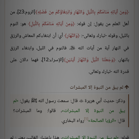
وَمِنْ آيَاتِهِ مَنَامُكُمْ بِاللَّيْلِ وَالنَّهَارِ وَابْتِغَاؤُكُمْ مِنْ فَضْلِهِ
[الروم:23]، من
أهل العلم من يقول: إن قوله:
وَمِنْ آيَاتِهِ مَنَامُكُمْ بِاللَّيْلِ
هو: النوم
بالليل، وقوله -تبارك وتعالى-:
وَالنَّهَارِ
أي: أن ابتغاءكم المعاش والرزق
في النهار آية من آيات الله
، فالنوم في الليل، وابتغاء الرزق

بالنهار،
وَجَعَلْنَا اللَّيْلَ وَالنَّهَارَ آيَتَيْنِ
[الإسراء:12]، فهما دالان على
قدرة الله -تبارك وتعالى.
لم يبقَ من النبوة إلا المبشرات
وذكر: حديث أبي هريرة
قال: سمعت رسول الله ﷺ يقول:
لم

يبقَ من النبوة إلا المبشرات
، قالوا: وما المبشرات؟
[1]
قال:
الرؤيا الصالحة
رواه البخاري.
قوله:
لم يبقَ من النبوة إلا المبشرات
، هذا باعتبار الغالب، يعني: لم