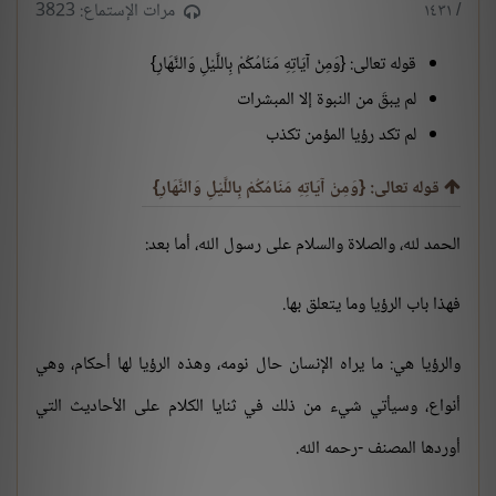
/ ١٤٣١
مرات الإستماع: 3823
قوله تعالى: {وَمِنْ آيَاتِهِ مَنَامُكُمْ بِاللَّيْلِ وَالنَّهَارِ}
لم يبقَ من النبوة إلا المبشرات
لم تكد رؤيا المؤمن تكذب
قوله تعالى: {وَمِنْ آيَاتِهِ مَنَامُكُمْ بِاللَّيْلِ وَالنَّهَارِ}
الحمد لله، والصلاة والسلام على رسول الله، أما بعد:
فهذا باب الرؤيا وما يتعلق بها.
والرؤيا هي: ما يراه الإنسان حال نومه، وهذه الرؤيا لها أحكام، وهي
أنواع، وسيأتي شيء من ذلك في ثنايا الكلام على الأحاديث التي
أوردها المصنف -رحمه الله.