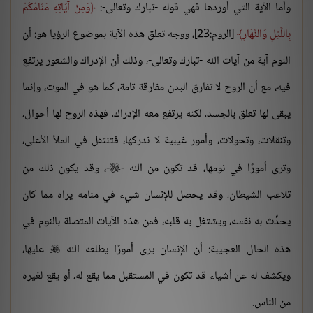
وأما الآية التي أوردها فهي قوله -تبارك وتعالى-:
وَمِنْ آيَاتِهِ مَنَامُكُمْ
بِاللَّيْلِ وَالنَّهَارِ
[الروم:23]، ووجه تعلق هذه الآية بموضوع الرؤيا هو: أن
النوم آية من آيات الله -تبارك وتعالى-، وذلك أن الإدراك والشعور يرتفع
فيه، مع أن الروح لا تفارق البدن مفارقة تامة، كما هو في الموت، وإنما
يبقى لها تعلق بالجسد، لكنه يرتفع معه الإدراك، فهذه الروح لها أحوال،
وتنقلات، وتحولات، وأمور غيبية لا ندركها، فتنتقل في الملأ الأعلى،
وترى أمورًا في نومها، قد تكون من الله -
-، وقد يكون ذلك من

تلاعب الشيطان، وقد يحصل للإنسان شيء في منامه يراه مما كان
يحدِّث به نفسه، ويشتغل به قلبه، فمن هذه الآيات المتصلة بالنوم في
هذه الحال العجيبة: أن الإنسان يرى أمورًا يطلعه الله
عليها،

ويكشف له عن أشياء قد تكون في المستقبل مما يقع له، أو يقع لغيره
من الناس.