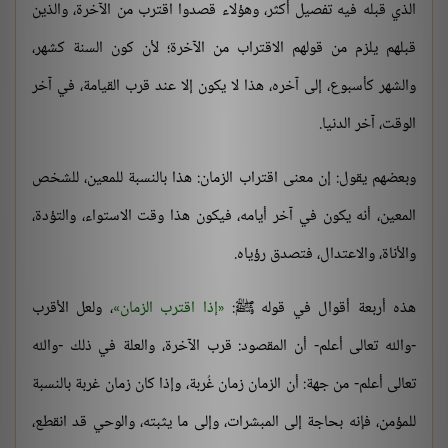
الذي قبله فيه تفصيل أكثر، وهؤلاء قصدوا اقترب من الآخرة، والذين
قبلهم يلزم من قولهم الاقتراب من الآخرة؛ لأن كون السنة كشهر،
والشهر كأسبوع، إلى آخره، هذا لا يكون إلا عند قرب القيامة، في آخر
الوقت، آخر الدنيا.
وبعضهم يقول: إن معنى اقتراب الزمان: هذا بالنسبة للمعين، للشخص
المعين، أنه يكون في آخر أيامه، فيكون هذا وقت الاستواء، والتؤدة،
والأناة، والاعتدال، فتصدق رؤياه.
هذه أربعة أقوال في قوله ﷺ:
إذا اقترب الزمان
، ولعل الأقرب
-والله تعالى أعلم- أن المقصود: قرب الآخرة، والعلة في ذلك -والله
تعالى أعلم- من جهة: أن الزمان زمان غُربة، وإذا كان زمان غربة بالنسبة
للمؤمن، فإنه بحاجة إلى المبشرات، وإلى ما يثبته، والوحي قد انقطع،