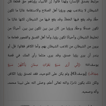
مرتبط بصدق الإنسان؛ ولهذا قالوا: إن الأنبياء رؤياهم حق قطعًا؛ لأن
الشيطان لا يتلاعب بهم، ورؤيا أهل الصلاح والاستقامة غالبًا ما تكون
حقًّا، وقد يقع فيها الخطأ، وقد يقع فيها من الشيطان، لكنها غالبًا ما
تكون صدقًا وحقًّا، ورؤيا من كان بين بين تكون بين بين، أحيانًا من
تخليط الشيطان، وأحيانًا تكون رؤيا، وأما أهل الفسق والفجور فعامة ما
يرون من الشيطان، من تلاعب الشيطان بهم، وأما الكافر فقالوا: قلّ، أو
يندر أن يرى رؤيا صدق، وقد يرى، مثلما رأى الملك في قصة
يوسف
إِنِّي أَرَى سَبْعَ بَقَرَاتٍ سِمَانٍ يَأْكُلُهُنَّ سَبْعٌ

عِجَافٌ
[يوسف:43]، ولم يكن على التوحيد، فقد تصدق رؤيا الكافر،
ولكن ذلك يكون نادرًا، والله تعالى أعلم، وصلى الله على نبينا محمد،
وآله وصحبه.