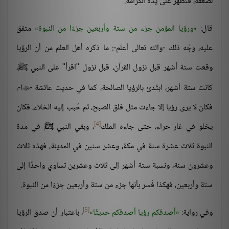
لضعفه، فتظهر على يده الكرامة.
قال:
ورؤيا المؤمن جزء من ستة وأربعين جزءًا من النبوة
متفق
عليه، وجْه ذلك -والله تعالى أعلم-: ما ذكره أهل العلم من أن الرؤيا
وقعت ستة أشهر قبل نزول القرآن، قبل نزول "اقرأ" على النبي ﷺ،
كانت ستة أشهر، ابتُدئ بالرؤيا الصالحة، كما في حديث عائشة -
ا-،

فكان لا يرى رؤيا إلا جاءت مثل فلق الصبح، ثم حُبب إليه الخلاء، فكان
[4]
يخلو في غار حراء، حتى جاءه الملك
، وبقي النبي ﷺ في مدة
النبوة ثلاث عشرة سنة في مكة، وعشر سنين في المدينة، فهذه ثلاث
وعشرون سنة، ونسبة ستة أشهر إلى ثلاث وعشرين تساوي واحدًا إلى
ستة وأربعين، فهكذا فُسر بأنها جزء من ستة وأربعين جزءًا من النبوة.
[5]
وفي رواية:
أصدقكم رؤيا أصدقكم حديثًا
، باعتبار أن صدق الرؤيا