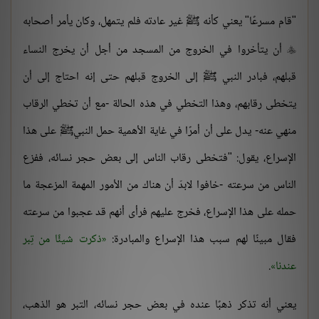
"قام مسرعًا" يعني كأنه ﷺ غير عادته فلم يتمهل، وكان يأمر أصحابه
أن يتأخروا في الخروج من المسجد من أجل أن يخرج النساء

قبلهم، فبادر النبي ﷺ إلى الخروج قبلهم حتى إنه احتاج إلى أن
يتخطى رقابهم، وهذا التخطي في هذه الحالة -مع أن تخطي الرقاب
منهي عنه- يدل على أن أمرًا في غاية الأهمية حمل النبيﷺ على هذا
الإسراع، يقول: "فتخطى رقاب الناس إلى بعض حجر نسائه، ففزع
الناس من سرعته -خافوا لابدّ أن هناك من الأمور المهمة المزعجة ما
حمله على هذا الإسراع، فخرج عليهم فرأى أنهم قد عجبوا من سرعته
فقال مبينًا لهم سبب هذا الإسراع والمبادرة:
ذكرت شيئًا من تِبر
عندنا
.
يعني أنه تذكر ذهبًا عنده في بعض حجر نسائه، التبر هو الذهب،