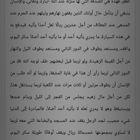
الفقر، فهذه هي الصدقة التي لها منزلة عند الله -تبارك وتعالى، والإنسان
ينبغي أن يتأمل حال أولئك الذين يقفون نهارهم وليلهم عند الحرم عند
المسعى عند المطاف من أجل عشرين ريالًا لعل أحدًا يأتيه فيدفع به
في هذه السيارة، ما يدري يأتيه أحد أو ما يأتيه أحد أصلاً سائر اليوم،
واقف، ومستعد يطوف في الدور الثاني ومستعد يطوف الليل والنهار
من أجل القيمة الزهيدة، ولو لربما قيل لبعضهم: طف لوجه الله
من

الدور الثاني لربما رأى أن هذا في غاية المشقة، ولربما لو أنه طلب من
الإنسان أن يطوف مرتين أو ثلاث مرات عند الكعبة لربما يستثقل هذا،
لكن من أجل مال زهيد يجلس من الفجر إلى الليل وينام عندها
ويستيقظ وهو لا يدري لعله لا يأتيه أحد أصلاً، فالمبادرة إلى الدنيا
شيء عجيب، تجد الرجل يقف عند المسجد والبضاعة التي معه لربما
لا تساوي بمجموعها خمسمائة ريال ويقف أوقاتًا طويلة سائر اليوم،