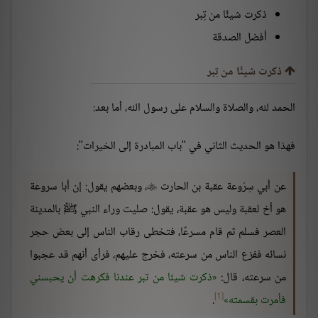
ذكرت شيئًا من تِبر
أفضل الصدقة
ذكرت شيئًا من تِبر
الحمد لله، والصلاة والسلام على رسول الله، أما بعد:
فهذا هو الحديث الثاني في "باب المبادرة إلى الخيرات":
عن أبي سِرْوعة عقبة بن الحارث
، وبعضهم يقول: إن أبا سروعة

هو أخ لعقبة وليس هو عقبة، يقول: صليت وراء النبي ﷺ بالمدينة
العصر فسلم ثم قام مسرعًا، فتخطى رقاب الناس إلى بعض حجر
نسائه ففزع الناس من سرعته، فخرج عليهم، فرأى أنهم قد عجبوا
من سرعته، قال:
ذكرت شيئا من تبر عندنا فكرهت أن يحبسني
[1]
فأمرت بقسمته
.