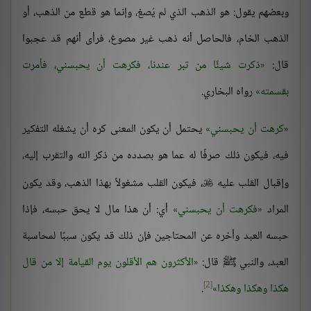
وبعضهم يقول: هو الذهب الذي لم يُصغ، وإنما هو قطع من الذهب، أو
الذهب الخام، فالحاصل أنه ذهب غير مصوغ، فرأى أنهم قد عجبوا
قال:
ذكرت شيئًا من تبر عندنا، فكرهت أن يحبسني، فأمرت
بقسمته
رواه البخاري.
كرهت أن يحبسني
يحتمل أن يكون المعنى كره أن يشغله التفكير
فيه، فيكون ذلك صرفًا له عما هو بصدده من ذكر الله والتقرب إليه،
وإقبال القلب عليه
، فيكون القلب مشغولاً بهذا الذهب، وقد يكون

المراد
فكرهت أن يحبسني
أي: أن هذا مال لا يحق حبسه، فإذا
حبسه العبد وأخره عن المحتاجين فإن ذلك قد يكون سببًا لمحاسبة
العبد، والنبي ﷺ قال:
الأكثرون هم الأقلون يوم القيامة إلا من قال
[2]
هكذا وهكذا وهكذا
.