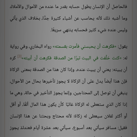
فالحاصل أن الإنسان يطول حسابه بقدر ما عنده من الأموال والأملاك
وما أشبه ذلك لأنه يحاسب عن أشياء كثيرة جدًّا، بخلاف الذي يأتي
وليس عنده شيء كثير فحسابه ينتهي سريعًا.
يقول:
فكرهت أن يحبسني فأمرت بقسمته
رواه البخاري، وفي رواية
[3]
له:
كنت خلَّفت في البيت تبرًا من الصدقة فكرهت أن أبيته
كره
أن يبيته: يعني أن يبيت عنده، وإذا كان هذا من الصدقة بمعنى الزكاة
فإن هذا أيضاً يدل على أن الزكاة لا يجوز تأخيرها بحال من الأحوال،
ينبغي أن توصل إلى المحتاجين، وإنما يجوز التأخير في حالة، وهي ما
إذا كان الذي ستعطى له الزكاة غائبًا كأن يكون هذا المال ألفًا، أو أقل
أو أكثر لفلان سيعطى له زكاة؛ لأنه محتاج وبحثنا عن هذا الإنسان
فقيل: مسافر سيأتي بعد أسبوع، سيأتي بعد عشرة أيام فعندئذ يجوز