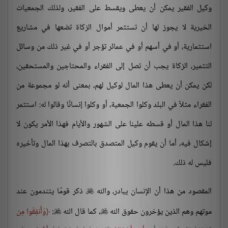
وكيل الفقير يمكن أن يعطى ويقسط على الفقير، ولذلك الجمعيات
الخيرية لا يجوز لها أن تستثمر أموال الزكاة تضعها في مشاريع
استثمارية، أو في أسهم أو في عمائر تؤجر أو في غير ذلك من وسائل
التثمير، الزكاة يجب أن تصل إلى الفقراء والمحتاجين والمستحقين،
لكن يمكن أن يعطى هذا المال لوكيل لهم، بمعنى أنه لو مجموعة من
الفقراء مثلاً في البلد وكلوا الجمعية، أو وكلوا إنسانًا وقالوا له: استثمر
لنا هذا المال أو قسطه علينا على الشهور والأيام فهذا الأمر يكون لا
إشكال فيه، أما أن يقوم وكيل المتصدق بالتصرف بهذا المال وتأخيره
فليس له ذلك.
المقصود من هذا أن الإنسان يبادر، والله
ذكر قومًا يتندمون عند

موتهم وهم الذين يؤخرون حقوق الله
، كما قال الله
:
وَأَنفِقُوا مِن

