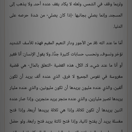
ولربما وقف في الشمس، ولعله لا يكاد يقف عنده أحد، ولا يذهب إلى
المسجد، وإنما يصلي بجانبها -إذا كان يصلي- من شدة حرصه على
الدنيا.
أمّا ما عند الله
من الأجور ودار النعيم المقيم فهذه للأسف الشديد

نؤخر ونسوف، ونحسب حسابات كثيرة جدًّا، ولا يقول الإنسان: أنا فقير
أو أنا ما عند شيء، لا، الكل، هذه القضية -التعلق بالمال- هي قضية
مغروسة في نفوس الجميع لا فرق، الذي عنده ألف يريد أن تكون
ألفين، والذي عنده مليون يريدها أن تكون مليونين، والذي عنده مليار
يريدها تصير مليارين، والذي عنده متجر يريد متجرين، وإذا صار عنده
اثنين يريدها أن تكون ثلاثة، وإذا هي ثلاثة يريدها أربعة، وإذا فتح
مغسلة يريد أن يفتح ثانية، وإذا فتح ثالثة يريد فتح رابعة، ولو حصّل