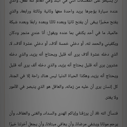
أن يسيطر على المغسلات التي في البلد وفي العالم كله لفعل، والذي
عنده سيارة يؤجرها يريد واحدة معها وثانية وثالثة ورابعة، والذي
يفتح مخبزًا يبغى أن يفتح ثانيًا وبعده ثالثًا وبعده رابعًا وبعده شبكة
عالمية، ما في أحد يكتفي بما عنده ويقول: أنا عندي متجر ودكان
ويكفيني والحمد لله، أو دخلي خمسة آلاف، أو دخلي عشرة آلاف، لا،
الذي دخله عشرة آلاف يرى أنه قليل ويحتاج أنه يزيد، والذي دخله
عشرون يرى أنه قليل يحتاج أنه يزيد، والذي دخله ألف يرى أنه قليل
ويحتاج أنه يزيد، وهكذا الحياة الدنيا ليس هناك راحة إلا في الجنة،
كل إنسان يرى أن عليه من زمانه، والعاقل هو الذي يتبصر في الأمور
ولا يغتر.
فنسأل الله
أن يرزقنا وإياكم الهدى والسداد، والغنى والعفاف، وأن

يرحم موتانا ويشفي مرضانا، وأن يعافي مبتلانا، وأن يجعل آخرتنا خيرًا