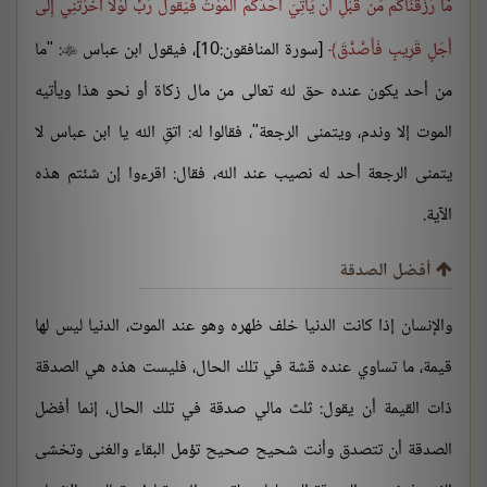
مَّا رَزَقْنَاكُم مِّن قَبْلِ أَن يَأْتِيَ أَحَدَكُمُ الْمَوْتُ فَيَقُولَ رَبِّ لَوْلَا أَخَّرْتَنِي إِلَى
أَجَلٍ قَرِيبٍ فَأَصَّدَّقَ
[سورة المنافقون:10]، فيقول ابن عباس
: "ما

من أحد يكون عنده حق لله تعالى من مال زكاة أو نحو هذا ويأتيه
الموت إلا وندم، ويتمنى الرجعة"، فقالوا له: اتقِ الله يا ابن عباس لا
يتمنى الرجعة أحد له نصيب عند الله، فقال: اقرءوا إن شئتم هذه
الآية.
أفضل الصدقة
والإنسان إذا كانت الدنيا خلف ظهره وهو عند الموت، الدنيا ليس لها
قيمة، ما تساوي عنده قشة في تلك الحال، فليست هذه هي الصدقة
ذات القيمة أن يقول: ثلث مالي صدقة في تلك الحال، إنما أفضل
الصدقة أن تتصدق وأنت شحيح صحيح تؤمل البقاء والغنى وتخشى