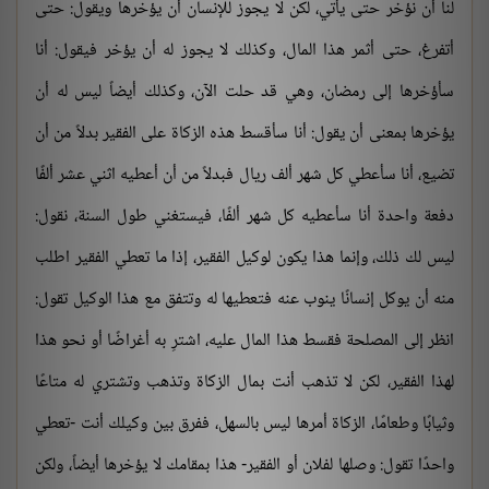
لنا أن نؤخر حتى يأتي، لكن لا يجوز للإنسان أن يؤخرها ويقول: حتى
أتفرغ، حتى أثمر هذا المال، وكذلك لا يجوز له أن يؤخر فيقول: أنا
سأؤخرها إلى رمضان، وهي قد حلت الآن، وكذلك أيضاً ليس له أن
يؤخرها بمعنى أن يقول: أنا سأقسط هذه الزكاة على الفقير بدلاً من أن
تضيع، أنا سأعطي كل شهر ألف ريال فبدلاً من أن أعطيه اثني عشر ألفًا
دفعة واحدة أنا سأعطيه كل شهر ألفًا، فيستغني طول السنة، نقول:
ليس لك ذلك، وإنما هذا يكون لوكيل الفقير، إذا ما تعطي الفقير اطلب
منه أن يوكل إنسانًا ينوب عنه فتعطيها له وتتفق مع هذا الوكيل تقول:
انظر إلى المصلحة فقسط هذا المال عليه، اشترِ به أغراضًا أو نحو هذا
لهذا الفقير، لكن لا تذهب أنت بمال الزكاة وتذهب وتشتري له متاعًا
وثيابًا وطعامًا، الزكاة أمرها ليس بالسهل، ففرق بين وكيلك أنت -تعطي
واحدًا تقول: وصلها لفلان أو الفقير- هذا بمقامك لا يؤخرها أيضاً، ولكن