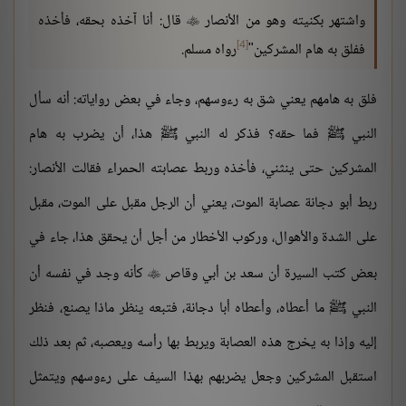
واشتهر بكنيته وهو من الأنصار
قال: أنا آخذه بحقه، فأخذه

[4]
ففلق به هام المشركين"
رواه مسلم.
فلق به هامهم يعني شق به رءوسهم، وجاء في بعض رواياته: أنه سأل
النبي ﷺ فما حقه؟ فذكر له النبي ﷺ هذا، أن يضرب به هام
المشركين حتى ينثني، فأخذه وربط عصابته الحمراء فقالت الأنصار:
ربط أبو دجانة عصابة الموت، يعني أن الرجل مقبل على الموت، مقبل
على الشدة والأهوال، وركوب الأخطار من أجل أن يحقق هذا، جاء في
بعض كتب السيرة أن سعد بن أبي وقاص
كأنه وجد في نفسه أن

النبي ﷺ ما أعطاه، وأعطاه أبا دجانة، فتبعه ينظر ماذا يصنع، فنظر
إليه وإذا به يخرج هذه العصابة ويربط بها رأسه ويعصبه، ثم بعد ذلك
استقبل المشركين وجعل يضربهم بهذا السيف على رءوسهم ويتمثل