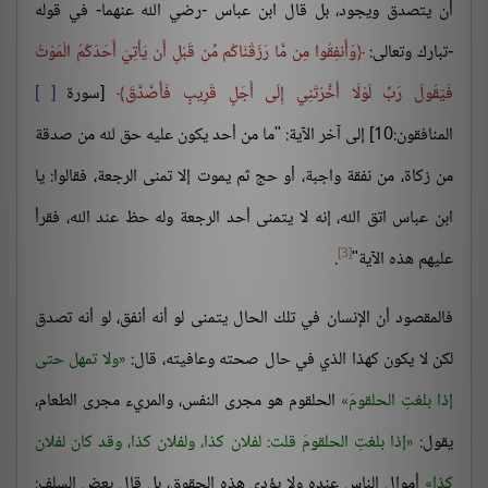
أن يتصدق ويجود، بل قال ابن عباس -رضي الله عنهما- في قوله
-تبارك وتعالى:
وَأَنفِقُوا مِن مَّا رَزَقْنَاكُم مِّن قَبْلِ أَن يَأْتِيَ أَحَدَكُمُ الْمَوْتُ
فَيَقُولَ رَبِّ لَوْلَا أَخَّرْتَنِي إِلَى أَجَلٍ قَرِيبٍ فَأَصَّدَّقَ
[سورة
المنافقون:10] إلى آخر الآية: "ما من أحد يكون عليه حق لله من صدقة
من زكاة، من نفقة واجبة، أو حج ثم يموت إلا تمنى الرجعة، فقالوا: يا
ابن عباس اتق الله، إنه لا يتمنى أحد الرجعة وله حظ عند الله، فقرأ
[3]
عليهم هذه الآية"
.
فالمقصود أن الإنسان في تلك الحال يتمنى لو أنه أنفق، لو أنه تصدق
لكن لا يكون كهذا الذي في حال صحته وعافيته، قال:
ولا تمهل حتى
إذا بلغتِ الحلقومَ
الحلقوم هو مجرى النفس، والمريء مجرى الطعام،
يقول:
إذا بلغتِ الحلقومَ قلت: لفلان كذا، ولفلان كذا، وقد كان لفلان
كذا
أموال الناس عنده ولا يؤدي هذه الحقوق، بل قال بعض السلف: