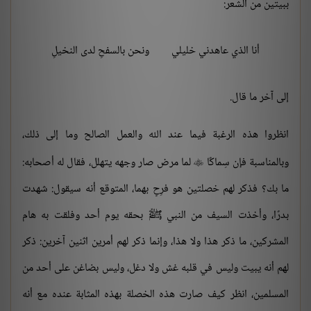
ببيتين من الشعر:
أنا الذي عاهدني خليلي
ونحن بالسفحِ لدى النخيلِ
إلى آخر ما قال.
انظروا هذه الرغبة فيما عند الله والعمل الصالح وما إلى ذلك،
وبالمناسبة فإن سِماكًا
لما مرض صار وجهه يتهلل، فقال له أصحابه:

ما بك؟ فذكر لهم خصلتين هو فرِحٍ بهما، المتوقع أنه سيقول: شهدت
بدرًا، وأخذت السيف من النبي ﷺ بحقه يوم أحد وفلقت به هام
المشركين، ما ذكر هذا ولا هذا، وإنما ذكر لهم أمرين اثنين آخرين: ذكر
لهم أنه يبيت وليس في قلبه غش ولا دغل، وليس بضاغن على أحد من
المسلمين، انظر كيف صارت هذه الخصلة بهذه المثابة عنده مع أنه