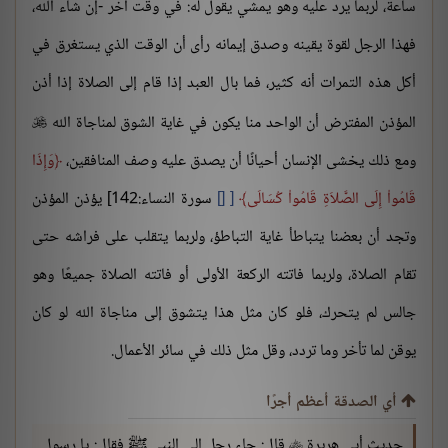
ساعة، لربما يرد عليه وهو يمشي يقول له: في وقت آخر -إن شاء الله،
فهذا الرجل لقوة يقينه وصدق إيمانه رأى أن الوقت الذي يستغرق في
أكل هذه التمرات أنه كثير، فما بال العبد إذا قام إلى الصلاة إذا أذن
المؤذن المفترض أن الواحد منا يكون في غاية الشوق لمناجاة الله

ومع ذلك يخشى الإنسان أحيانًا أن يصدق عليه وصف المنافقين،
وَإِذَا
قَامُواْ إِلَى الصَّلاَةِ قَامُواْ كُسَالَى
[
سورة النساء:142] يؤذن المؤذن
وتجد أن بعضنا يتباطأ غاية التباطؤ، ولربما يتقلب على فراشه حتى
تقام الصلاة، ولربما فاتته الركعة الأولى أو فاتته الصلاة جميعًا وهو
جالس لم يتحرك، فلو كان مثل هذا يتشوق إلى مناجاة الله لو كان
يوقن لما تأخر وما تردد، وقل مثل ذلك في سائر الأعمال.
أي الصدقة أعظم أجرًا
حديث أبي هريرة
قال: جاء رجل إلى النبي ﷺ فقال: يا رسول
