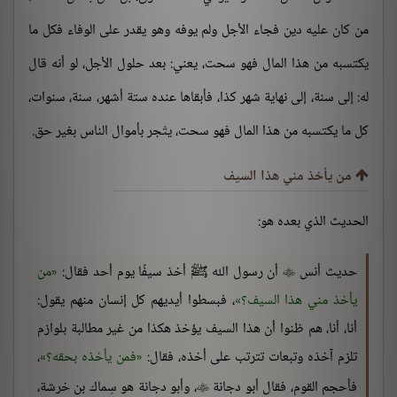
من كان عليه دين فجاء الأجل ولم يوفه وهو يقدر على الوفاء فكل ما
يكتسبه من هذا المال فهو سحت، يعني: بعد حلول الأجل، لو أنه قال
له: إلى سنة، إلى نهاية شهر كذا، فأبقاها عنده ستة أشهر، سنة، سنوات،
كل ما يكتسبه من هذا المال فهو سحت، يتّجر بأموال الناس بغير حق.
من يأخذ مني هذا السيف
الحديث الذي بعده هو:
حديث أنس
أن رسول الله ﷺ أخذ سيفًا يوم أحد فقال:
من

يأخذ مني هذا السيف؟
، فبسطوا أيديهم كل إنسان منهم يقول:
أنا، أنا، هم ظنوا أن هذا السيف يؤخذ هكذا من غير مطالبة بلوازم
تلزم آخذه وتبعات تترتب على أخذه، فقال:
فمن يأخذه بحقه؟
،
فأحجم القوم، فقال أبو دجانة
، وأبو دجانة هو سِماك بن خرشة،
