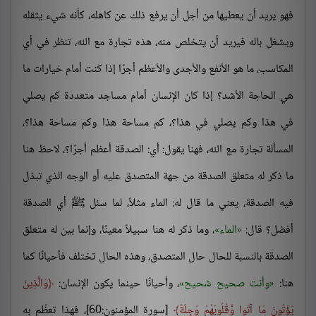
فهو يريد أن يعطيها من أجل أن يرفع ذلك عن كاهله، كأنه شيء يثقله
ويشغل باله فيريد أن يتخلص منه، هذه تجارة مع الله، تنظر في أي
المكاسب، ما هو الأنفع والأجدى والأعظم أجرًا إذا كنت أمام خيارات ما
هي الحاجة الأشد؟ إذا كان الإنسان أمام مساجد متعددة كم يصلي
في هذا وكم يصلي في هذا؟، كم مساحة هذا وكم مساحة هذا؟،
المسألة تجارة مع الله، فهنا يقول: أي: الصدقة أعظم أجرًا؟، لاحظ هنا
ما ذكر له متعلق الصدقة من جهة المتصدق عليه أو الوجه الذي تبذل
فيه الصدقة، يعني ما قال له: الماء مثلاً، لما سئل ﷺ أي الصدقة
أفضل؟ قال:
الماء
، وما ذكر له هنا سبيلاً معينًا، وإنما بين له متعلق
الصدقة بالنسبة للحال حال المتصدق، وهذه الحال تختلف فأحيانًا كما
هنا:
وأنت صحيح شحيح
، وأحيانًا حينما يكون الإنسان:
وَالَّذِينَ
يُؤْتُونَ مَا آتَوا وَّقُلُوبُهُمْ وَجِلَةٌ
[سورة المؤمنون:60]، فهذا تعظُم به