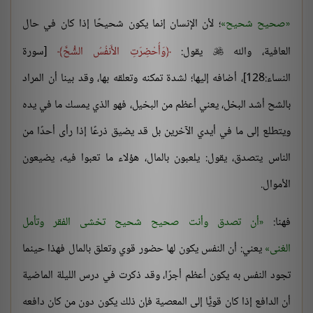
صحيح شحيح
؛ لأن الإنسان إنما يكون شحيحًا إذا كان في حال
العافية، والله
يقول:
وَأُحْضِرَتِ الأَنفُسُ الشُّحَّ
[سورة

النساء:128]، أضافه إليها؛ لشدة تمكنه وتعلقه بها، وقد بينا أن المراد
بالشح أشد البخل، يعني أعظم من البخيل، فهو الذي يمسك ما في يده
ويتطلع إلى ما في أيدي الآخرين بل قد يضيق ذرعًا إذا رأى أحدًا من
الناس يتصدق، يقول: يلعبون بالمال، هؤلاء ما تعبوا فيه، يضيعون
الأموال.
فهنا:
أن تصدق وأنت صحيح شحيح تخشى الفقر وتأمل
الغنى
يعني: أن النفس يكون لها حضور قوي وتعلق بالمال فهذا حينما
تجود النفس به يكون أعظم أجرًا، وقد ذكرت في درس الليلة الماضية
أن الدافع إذا كان قويًّا إلى المعصية فإن ذلك يكون دون من كان دافعه