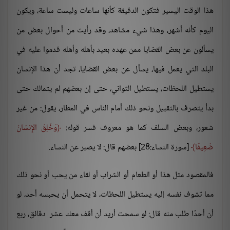
هذا الوقت اليسير فتكون الدقيقة كأنها ساعات وليست ساعة، ويكون
اليوم كأنه أشهر، وهذا شيء مشاهد، وقد رأيت من أحوال بعض من
يسألون عن بعض القضايا ممن عهده بعيد بأهله وأهله قدموا عليه في
البلد التي يعمل فيها، يسأل عن بعض القضايا، تجد أن هذا الإنسان
يستطيل اللحظات، يستطيل الثواني، حتى إن بعضهم لم يتمالك حتى
بدأ يتصرف بالتقبيل ونحو ذلك أمام الناس في المطار، يقول: من غير
شعور، وبعض السلف كما هو معروف فسر قوله:
وَخُلِقَ الإِنسَانُ
ضَعِيفًا
[سورة النساء:28] بعضهم قال: لا يصبر عن النساء.
فالمقصود مثل هذا أو الطعام أو الشراب أو لقاء من يحب أو نحو ذلك
مما تشوف نفسه إليه يستطيل اللحظات، لا يتحمل أن يحبسه أحد، لو
أن أحدًا طلب منه قال: لو سمحت أريد أن أقف معك عشر دقائق، ربع