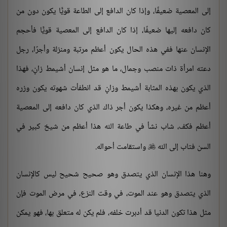
إلى المعصية ضعيفًا، وإذا كان الدافع إلى الطاعة قويًّا يكون دون من
كان دافعه إليها ضعيفًا، إذا كان الدافع إلى المعصية قويًّا فأحجم
الإنسان عنها ففي هذه الحال يكون أعظم مرتبة ومنزلة وأجرًا، رجل
دعته امرأة ذات منصب وجمال، ما هو مثل إنسان أشيمط زانٍ، فهذا
الذي يكون بهذه المثابة أشيمط وزانٍ قد انطفأت شهوته يكون وزره
أعظم من غيره، وهكذا يكون أجر ذاك الذي كان دافعه إلى المعصية
أعظم فكف، شاب نشأ في طاعة الله هذا أعظم من شيخ كبير في
السن فتاب إلى الله
واستقامت أحواله.

وهنا هذا الإنسان الذي يتصدق وهو صحيح شحيح ليس كالإنسان
الذي يتصدق وهو عند الموت، في وقت النزع، في مرض الموت فإن
مثل هذا تكون الدنيا قد أدبرت خلفه، فلم يكن له متعلق بها، فهو يمكن