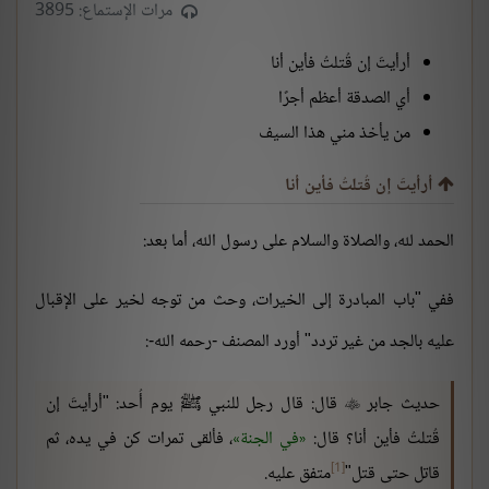
مرات الإستماع: 3895
أرأيتَ إن قُتلتُ فأين أنا
أي الصدقة أعظم أجرًا
من يأخذ مني هذا السيف
أرأيتَ إن قُتلتُ فأين أنا
الحمد لله، والصلاة والسلام على رسول الله، أما بعد:
ففي "باب المبادرة إلى الخيرات، وحث من توجه لخير على الإقبال
عليه بالجد من غير تردد" أورد المصنف -رحمه الله-:
حديث جابر
قال: قال رجل للنبي ﷺ يوم أُحد: "أرأيتَ إن

قُتلتُ فأين أنا؟ قال:
في الجنة
، فألقى تمرات كن في يده، ثم
[1]
قاتل حتى قتل"
متفق عليه.