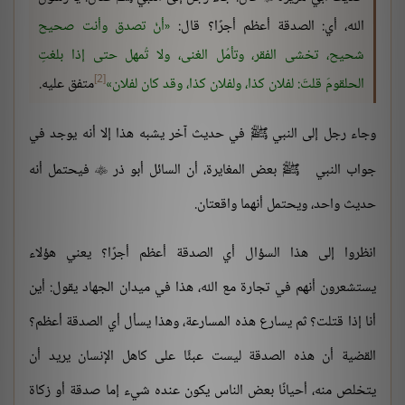
الله، أي: الصدقة أعظم أجرًا؟ قال:
أنْ تصدق وأنت صحيح
شحيح، تخشى الفقر، وتأمُل الغنى، ولا تُمهل حتى إذا بلغتِ
[2]
الحلقومَ قلتَ: لفلان كذا، ولفلان كذا، وقد كان لفلان
متفق عليه.
وجاء رجل إلى النبي ﷺ في حديث آخر يشبه هذا إلا أنه يوجد في
جواب النبي ﷺ بعض المغايرة، أن السائل أبو ذر
فيحتمل أنه

حديث واحد، ويحتمل أنهما واقعتان.
انظروا إلى هذا السؤال أي الصدقة أعظم أجرًا؟ يعني هؤلاء
يستشعرون أنهم في تجارة مع الله، هذا في ميدان الجهاد يقول: أين
أنا إذا قتلت؟ ثم يسارع هذه المسارعة، وهذا يسأل أي الصدقة أعظم؟
القضية أن هذه الصدقة ليست عبئًا على كاهل الإنسان يريد أن
يتخلص منه، أحيانًا بعض الناس يكون عنده شيء إما صدقة أو زكاة