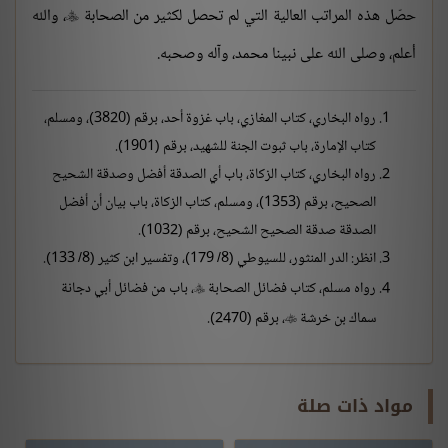
حصّل هذه المراتب العالية التي لم تحصل لكثير من الصحابة
، والله

أعلم، وصلى الله على نبينا محمد، وآله وصحبه.
رواه البخاري، كتاب المغازي، باب غزوة أحد، برقم (3820)، ومسلم،
كتاب الإمارة، باب ثبوت الجنة للشهيد، برقم (1901).
رواه البخاري، كتاب الزكاة، باب أي الصدقة أفضل وصدقة الشحيح
الصحيح، برقم (1353)، ومسلم، كتاب الزكاة، باب بيان أن أفضل
الصدقة صدقة الصحيح الشحيح، برقم (1032).
انظر: الدر المنثور، للسيوطي (8/ 179)، وتفسير ابن كثير (8/ 133).
رواه مسلم، كتاب فضائل الصحابة
، باب من فضائل أبي دجانة

سماك بن خرشة
، برقم (2470).

مواد ذات صلة