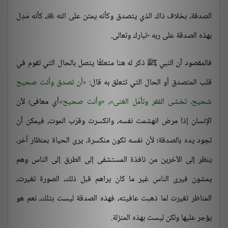
الصدقة، بخلاف ذاك الذي يتصدق وكأنه يمتن على الله
، كأنه مُدِل

بهذه الصدقة على ربه -تبارك وتعالى.
فالمقصود أن النبي ﷺ ذكر له هنا متعلقًا يتصل بالحال التي تقوم في
قلب المتصدق أو الحال التي تتعلق به قال:
أن تصدق وأنت صحيح
شحيح، تخشى الفقر وتأمُل الغنى
،
وأنت صحيح
أي معافى؛ لأن
الإنسان إذا مرض انهشمت نفسه، وانكسرت وقرّب الموت، فيمكن أن
تجود يده بالصدقة؛ لأن نفسه تكون منكسرة، يرى الحياة بمنظار آخر،
ينظر إلى الآخرين من نافذة المستشفى إلى الطرق إلى الناس وهم
يمشون فيرى الناس غير ما كان يراهم قبل ذلك، الصورة تغيرت،
المناظر تغيرت لما ذهبت عافيته، فهذه الصدقة ليست بتلك، نعم هو
يؤجر عليها ولكن ليست بهذه المنزلة.