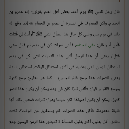
قال رجل للنبي ﷺ يوم أحد، بعض أهل العلم يقولون: إنه عمرو بن
الحمام، ولكن المعروف في السيرة أن عمرو بن الحمام
إنما وقع له

ذلك في يوم بدر، وعلى كل حال هذا يسأل النبي ﷺ: "أرأيتَ إن قُتلتُ
فأين أنا؟ قال:
في الجنة
، فألقى تمرات كن في يده، ثم قاتل حتى
قتل"، يعني أن هذا الرجل ألقى هذه التمرات التي كن في يده،
استطال الزمان الذي يقضيه في أكلها، استطال الوقت، استطال المدة
يعني، التمرات هذا جمع قلة، الجموع -كما هو معلوم: جمع كثرة
وجمع قلة، لو قيل: فألقى تمرًا كان في يده يمكن أن يكون هذا التمر
كثيرًا، يمكن أن يكون أصواعًا، لكن حينما يقول: تمرات فمعنى ذلك أنها
قليلة معدودة، فأكل هذه التمرات كم يستغرق من الوقت؟، ثلاث
دقائق، أقل بقليل، أكثر بقليل، المسألة لا تتجاوز هذا الزمن اليسير، ومع