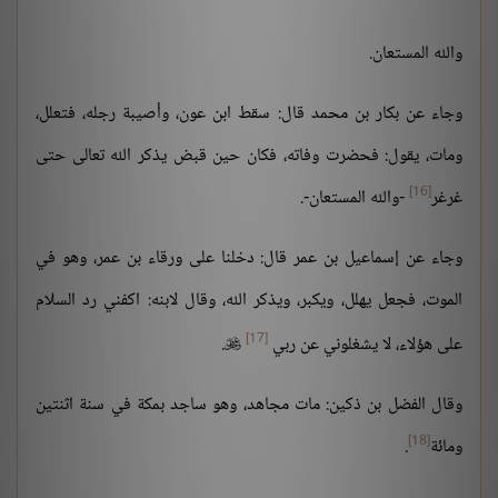
والله المستعان.
وجاء عن بكار بن محمد قال: سقط ابن عون، وأصيبة رجله، فتعلل،
ومات، يقول: فحضرت وفاته، فكان حين قبض يذكر الله تعالى حتى
[16]
غرغر
-والله المستعان-.
وجاء عن إسماعيل بن عمر قال: دخلنا على ورقاء بن عمر، وهو في
الموت، فجعل يهلل، ويكبر، ويذكر الله، وقال لابنه: اكفني رد السلام
[17]
على هؤلاء، لا يشغلوني عن ربي
.

وقال الفضل بن ذكين: مات مجاهد، وهو ساجد بمكة في سنة اثنتين
[18]
ومائة
.