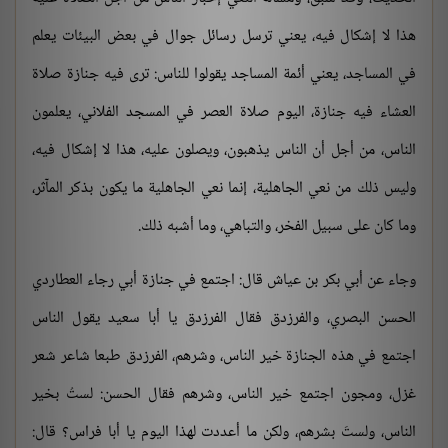
هذا لا إشكال فيه، يعني ترسل رسائل جوال في بعض البيئات يعلم
في المساجد، يعني أئمة المساجد يقولوا للناس: ترى فيه جنازة صلاة
العشاء فيه جنازة، اليوم صلاة العصر في المسجد الفلاني، يعلمون
الناس، من أجل أن الناس يذهبون، ويصلون عليه، هذا لا إشكال فيه،
وليس ذلك من نعي الجاهلية، إنما نعي الجاهلية ما يكون بذكر المآثر،
وما كان على سبيل الفخر، والتباهي، وما أشبه ذلك.
وجاء عن أبي بكر بن عياش قال: اجتمع في جنازة أبي رجاء العطاردي
الحسن البصري، والفرزدق فقال الفرزدق يا أبا سعيد يقول الناس
اجتمع في هذه الجنازة خير الناس، وشرهم، الفرزدق طبعا شاعر شعر
غزل، ومجون اجتمع خير الناس، وشرهم فقال الحسن: لستُ بخير
الناس، ولستَ بشرهم، ولكن ما أعددت لهذا اليوم يا أبا فراس؟ قال: