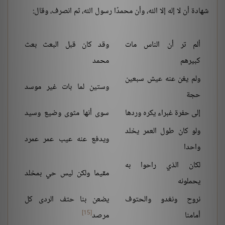
شهادة أن لا إله إلا الله، وأن محمدًا رسول الله، ثم انصرف، وقال:
ألم تر أن الناس مات
وقد كان قبل البعث بعث
كبيرهم
محمد
ولم يغن عنه عيش سبعين
وستين لما بات غير موسد
حجة
إلى حفرة غبراء يكره وردها
سوى أنها مثوى وضيع وسيد
ولو كان طول العمر يخلد
ويدفع عنه عيب عمر عمرد
واحدا
لكان الذي راحوا به
مقيما ولكن ليس حي بمخلد
يحملونه
نروح ونغدو والحتوف
يضعن بنا حتف الردى كل
[15]
أمامنا
مرصد