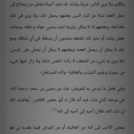
والكبر، ولا يرى الناس شيئًا، ولذلك قد تجد أحيانا بعض من يحتاج إلى
حمل العصا مثلا من كبار السن، بعضهم يحمل ذلك، ولا يرى في ذلك
غضاضة، وبعضهم لا، لا يمكن، ولربما تجد يمشي حوله، وخلفه، وبجانبه
بعض ولده، أو نحو ذلك لضعفه يخشون أن يسقط في أي لحظة، ومع
ذلك لا يمكن أن يحمل العصا، وبعضهم لا يمكن أن يصلي على كرسي؛
لئلا يرى به شيء من الضعف، لا زالت النفس شابة، ولا زال فيها شيء
من سورة، وغرور الشباب، والعافية -والله المستعان-.
وفي فصل ما يدعى به للمريض: جاء عن يحيى بن سعد -رحمه الله-
في مرضه الذي مات فيه أنه قال له أبو حفص الفلاس: "يعافيك الله
[2]
إن شاء الله، فقال: أحبه إليّ أحبه إلى الله"
.
بمعنى الأحب إلى الله من العافية، أو من المرض فيما يقدره لي هو