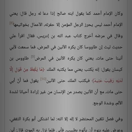
وكان الإمام أحمد كما يقول ابنه صالح إذا دعا له رجل قال: يعني
[8]
الإمام أحمد ليس يحرز الرجل المؤمن إلا حفرته، الأعمال بخواتيمها
وقال في مرضه أخرج كتاب عبد الله بن إدريس، فقال اقرأ علي
حديث ليث إن طاووسا كان يكره الأنين في المرض، فما سمعت لأبي
[9]
أنينا حتى مات، يعني كان يكره الأنين في المرض
طاووس بن
كيسان يقول: إنه يُكتب يعني مما يكتبه الملك
مَا يَلْفِظُ مِنْ قَوْلٍ إِلَّا
[10]
لَدَيْهِ رَقِيبٌ عَتِيدٌ
فيكتب الملك حتى الأنين
يقول فما أَنَّ أبي
حتى مات، مع أن الآنين يصدر من الإنسان من غير إرادة أحيانا لشدة
الألم، وشدة الوجع.
وفي فصل تلقين المحتضر لا إله إلا الله: لما اشتكى أبو بكرة الثقفي،
وعرض عليه بنوه أن يأتوه بطبيب، فأبى فلما نزل به الموت قال: أين