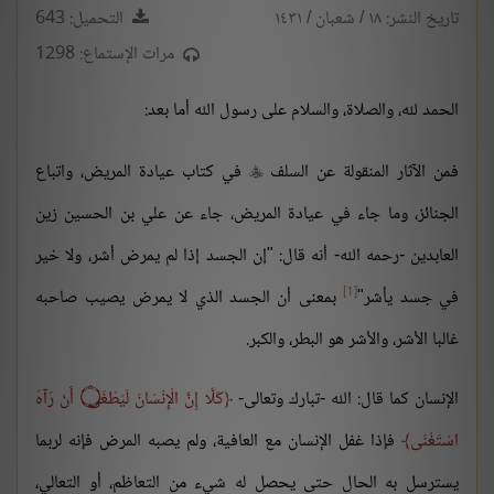
تاريخ النشر: ١٨ / شعبان / ١٤٣١
التحميل: 643
مرات الإستماع: 1298
الحمد لله، والصلاة، والسلام على رسول الله أما بعد:
فمن الآثار المنقولة عن السلف
في كتاب عيادة المريض، واتباع

الجنائز، وما جاء في عيادة المريض، جاء عن علي بن الحسين زين
العابدين -رحمه الله- أنه قال: "إن الجسد إذا لم يمرض أشر، ولا خير
[1]
في جسد يأشر"
بمعنى أن الجسد الذي لا يمرض يصيب صاحبه
غالبا الأشر، والأشر هو البطر، والكبر.
الإنسان كما قال: الله -تبارك وتعالى-
كَلَّا إِنَّ الْإِنْسَانَ لَيَطْغَى
۝
أَنْ رَآهُ
اسْتَغْنَى
فإذا غفل الإنسان مع العافية، ولم يصبه المرض فإنه لربما
يسترسل به الحال حتى يحصل له شيء من التعاظم، أو التعالي،