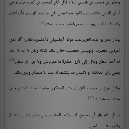
وجاء عن محمد بن فضيل البزار قال: كان لمحمد بن كعب جلساء من
أعلم الناس بالتفسير، وكانوا مجتمعين في مسجد الربذة، فأصابتهم
[19]
زلزلة فسقط عليهم المسجد، فماتوا جميعا تحته
.
وقال عمر بن عبد العزيز عند موته: أجلسوني فأجلسوه فقال: "أنا الذي
أمرتني فقصرت، ونهيتني فعصيت -قال: ذلك ثلاثا- ولكن لا إله إلا الله،
[20]
ثم أحدَّ النظر، وقال: إني لأرى حَضَرَةً ما هم بإنس ولا جن، ثم قبض
يعني رأى الملائكة، والإنسان قد يكشف له عند الاحتضار، ويرى ذلك.
وقال نوح بن حبيب: كان أبو بشر اليشكري ساجدا خلف المقام حين
[21]
مات -رحمه الله-
.
نسأل الله
أن يحسن لنا، ولكم الخاتمة، وأن يغفر لنا، ولوالدينا،

ولإخواننا المسلمين.