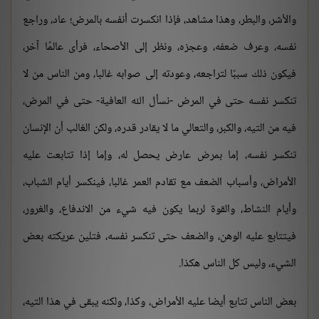
والأشر، والبطر، وهذا مشاهد، فإذا انكسرت أنفسه بالمرض؛ عاد، وراجع
نفسه، وعرف ضعفه، وعجزه، ونظر إلى الأصحاء، فرأى عالمًا آخر،
فيكون ذلك سببًا لتراجعه، وعودته إلى صوابه غالبا، ومن الناس من لا
تنكسر نفسه حتى في المرض -نسأل الله العافية- حتى في المرض،
فيه من التيه، والكبر، والتعالي ما لا يقادر قدره، ولكن الغالب أن الإنسان
تنكسر نفسه، إما بمرض عارض يحصل له، وإما إذا تتابعت عليه
الأمراض، وأسباب الضعف مع تقادم العمر غالبا، فينكسر أيام الشباب،
وأيام النشاط، والقوة لربما يكون فيه شيء من الاندفاع، والغرور،
فيتتابع عليه الوهن، والضعف حتى تنكسر نفسه، فتلين عريكته بعض
الشيء، وليس كل الناس هكذا.
بعض الناس تتابع أيضا عليه الأمراض، وكذا، ولكنه يبقى في هذا التيه،