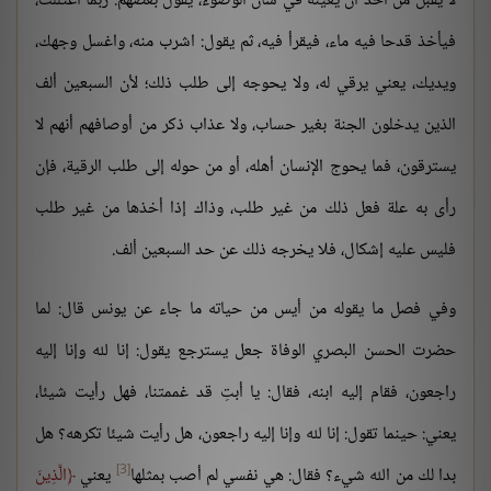
لا يقبل من أحد أن يعينه في شأن الوضوء، يقول بعضهم: ربما اعتللت،
فيأخذ قدحا فيه ماء، فيقرأ فيه، ثم يقول: اشرب منه، واغسل وجهك،
ويديك، يعني يرقي له، ولا يحوجه إلى طلب ذلك؛ لأن السبعين ألف
الذين يدخلون الجنة بغير حساب، ولا عذاب ذكر من أوصافهم أنهم لا
يسترقون، فما يحوج الإنسان أهله، أو من حوله إلى طلب الرقية، فإن
رأى به علة فعل ذلك من غير طلب، وذاك إذا أخذها من غير طلب
فليس عليه إشكال، فلا يخرجه ذلك عن حد السبعين ألف.
وفي فصل ما يقوله من أيس من حياته ما جاء عن يونس قال: لما
حضرت الحسن البصري الوفاة جعل يسترجع يقول: إنا لله وإنا إليه
راجعون، فقام إليه ابنه، فقال: يا أبتِ قد غممتنا، فهل رأيت شيئا،
يعني: حينما تقول: إنا لله وإنا إليه راجعون، هل رأيت شيئا تكرهه؟ هل
[3]
بدا لك من الله شيء؟ فقال: هي نفسي لم أصب بمثلها
يعني
الَّذِينَ