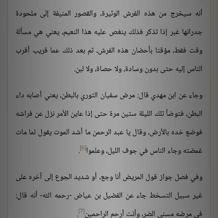
أنه سيخرج من هذه الفرش الوثيرة، والقصور المنيفة إلى ملحودة
جدرانها غبر إذا تذكر فذلك ينغص عليه هذا النعيم، يعني هي مسألة
وقت فقط، مؤقتا بأحضان هذه الفرش، ثم بعد ذلك عما قريب أقرب
الناس إليه حتى بدون وسادة، ولا حصاة، ولا لبن.
وجاء عن ابن مهدي قال: مرض سفيان الثوري بالبطن، يعني أصابه داء
البطن، فتوضأ تلك الليلة ستين مرة حتى إذا عاين الأمر نزل عن فراشه
فوضع خده بالأرض، وقال يا عبد الرحمن ما أشد الموت يقول لما مات
[6]
غمضته وجاء الناس في جوف الليل، وعلموا
.
وفي فصل جواز قول المريض أنا وجع، أو شديد الجوع إلى آخره على
غير سبيل التسخط جاء عن الفضيل بن عياض -رحمه الله- أنه قال:
[7]
في مرضه مسني الضر، وأنت أرحم الراحمين
.