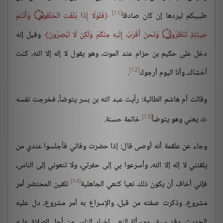
[11]
طبيبكم ليردها إن كان صادقا
فَلَوْلَا إِذَا بَلَغَتِ الْحُلْقُومَ
۝
وَأَنْتُمْ
حِينَئِذٍ تَنْظُرُونَ
۝
وَنَحْنُ أَقْرَبُ إِلَيْهِ مِنْكُمْ وَلَكِنْ لَا تُبْصِرُونَ
وقيل إنه
دخل على حكيم بن حزام عند الموت، وهو يقول لا إله إلا الله، كنت
[12]
أخشاك، وأنا اليوم أرجوك
.
وقالت أم هاشم الطائية: رأيت عبد الله بن بسر يتوضأ، فخرجت نفسه
[13]
يعني وهو يتوضأ
خاتمة حسنة.

وجاء عن علقمة أنه أوصى قال: إذا حضرت وفاتي فأجلسوا عندي من
يلقنني لا إله إلا الله، وأسرعوا بي إلى حفرتي، ولا تنعوني إلى الناس،
[14]
فإني أخاف أن يكون ذلك نعيا كنعي الجاهلية
تلقين المحتضر أمر
مشروع، وذكرت صفته من قبل، والإسراع به أمر مشروع، دل عليه
الحديث، وقد سبق، ومسألة النعي إخبار الناس من أجل الصلاة عليه