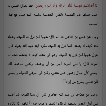
إِذَا أَصَابَتْهُمْ مُصِيبَةٌ قَالُوا إِنَّا لِلَّهِ وَإِنَّا إِلَيْهِ رَاجِعُونَ
فهو يقول: نفسي لم
أصب بمثلها غير المصيبة بالمال، المصيبة بنفسه، فهو يسترجع لهذا
السبب.
وجاء عن عمرو بن العاص
أنه قال: عجبا لمن نزل به الموت، وعقله

معه كيف لا يصفه، فلما نزل به الموت ذكره ابنه عبد الله بقوله قال:
تقول عجبا لمن نزل به الموت، وهو في عقله كيف لا يصفه، صف لنا
الموت قال: يا بني الموت أجل من أن يوصف، ولكني سأصف لك،
أجدني كأن جبال رضوى على عنقي، وكأن في جوفي الشوك، وأجدني
[4]
كأن نفسي يخرج من إبرة
.
وجاء عن مطرف بن عبد الله العامري قال: إن هذا الموت قد أفسد
[5]
على أهل النعيم نعيمهم فاطلبوا نعيما لا موت فيه
لأنهم إذا ذكروه