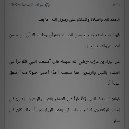
١٤٣١
مرات الإستماع: 283
الحمد لله، والصلاة والسلام على رسول الله، أما بعد:
فهذا باب استحباب تحسين الصوت بالقرآن، وطلب القرآن من حسن
الصوت، والاستماع لها.
عن البراء بن عازب -رضي الله عنهما- قال: "سمعت النبي ﷺ قرأ في
العشاء بالتين والزيتون، فما سمعت أحدًا أحسن صوتًا منه" متفق
[1]
عليه
.
قوله: "سمعتُ النبي ﷺ قرأ في العشاء بالتين والزيتون" يعني: في
إحدى الركعتين، كما جاء ذلك في بعض الروايات، وأن ذلك كان في
سفر.