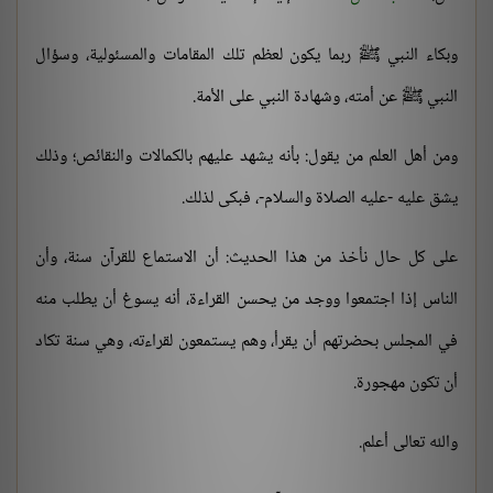
وبكاء النبي ﷺ ربما يكون لعظم تلك المقامات والمسئولية، وسؤال
النبي ﷺ عن أمته، وشهادة النبي على الأمة.
ومن أهل العلم من يقول: بأنه يشهد عليهم بالكمالات والنقائص؛ وذلك
يشق عليه -عليه الصلاة والسلام-، فبكى لذلك.
على كل حال نأخذ من هذا الحديث: أن الاستماع للقرآن سنة، وأن
الناس إذا اجتمعوا ووجد من يحسن القراءة، أنه يسوغ أن يطلب منه
في المجلس بحضرتهم أن يقرأ، وهم يستمعون لقراءته، وهي سنة تكاد
أن تكون مهجورة.
والله تعالى أعلم.