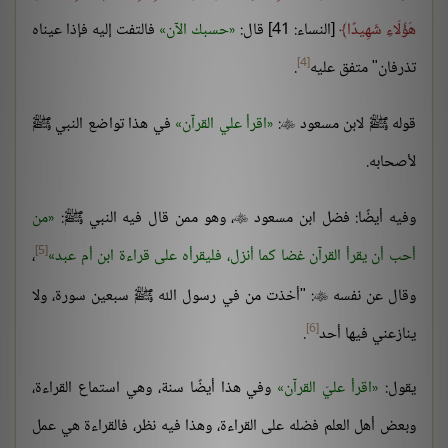
هَؤُلَاءِ شَهِيدًا
[النساء: 41] قال:
حسبك الآن
فالتفت إليه فإذا عيناه
[4]
تذرفان" متفق عليه
.
قوله ﷺ لابن مسعود
:
اقرأ علي القرآن
في هذا تواضع النبي ﷺ

لأصحابه.
وفيه أيضًا: فضل ابن مسعود
، وهو ممن قال فيه النبي ﷺ:
من

[5]
أحب أن يقرأ القرآن غضا كما أنزل، فليقرأه على قراءة ابن أم عبد
،
وقال عن نفسه
: "أخذت من في رسول الله ﷺ سبعين سورة، ولا

[6]
ينازعني فيها أحد
.
يقول:
اقرأ عليّ القرآن
وفي هذا أيضًا سنة، وهي استماع القراءة،
وبعض أهل العلم فضله على القراءة، وهذا فيه نظر، فالقراءة هي عمل