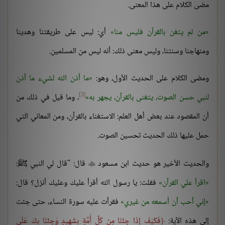
مضى الكلام على هذا المعنى.
من لم يتغن بالقرآن فليس منا
أي: ليس على طريقتنا وهدينا
ومنهاجنا وسنتنا، وليس معنى ذلك: أنه ليس من المسلمين.
ومضى الكلام على الحديث الأول، وهو:
ما أذن الله لشيء ما أذن
[3]
لنبي حسن الصوت، يتغنى بالقرآن، يجهر به
، وما قيل في ذلك من
أن المقصود عند بعض أهل العلم: الاستغناء بالقرآن، ومن المعاني التي
حمل عليها ذلك الحديث تحسين الصوت.
والحديث الأخير هو حديث ابن مسعود
قال: "قال لي النبي ﷺ:

اقرأ علي القرآن
فقلت: يا رسول الله أقرأ عليك وعليك أنزل؟ قال:
إني أحب أن أسمعه من غيري
فقرأت عليه سورة النساء، حتى جئت
إلى هذه الآية:
فَكَيْفَ إِذَا جِئْنَا مِنْ كُلِّ أُمَّةٍ بِشَهِيدٍ وَجِئْنَا بِكَ عَلَى