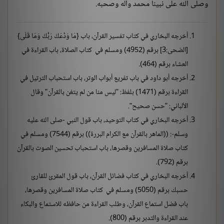
وصلى الله على نبينا محمد وآله وصحبه.
أخرجه البخاري في كتاب تفسير القرآن، باب {مَا وَدَّعَكَ رَبُّكَ وَمَا قَلَى}
[الضحى:3] برقم (4952) ومسلم في كتاب الصلاة، باب القراءة في
العشاء برقم (464).
أخرجه أبو داود في باب تفريع أبواب الوتر، باب استحباب الترتيل في
القراءة برقم (1471) بلفظ: "ليس منا من لم يتغن بالقرآن" وقال
الألباني: "حسن صحيح".
أخرجه البخاري في كتاب التوحيد، باب قول النبي -صلى الله عليه
وسلم-: ((الماهر بالقرآن مع الكرام البررة)) برقم (7544) ومسلم في
كتاب صلاة المسافرين وقصرها، باب استحباب تحسين الصوت بالقرآن
برقم (792).
أخرجه البخاري في كتاب فضائل القرآن، باب قول المقرئ للقارئ
حسبك برقم (5050) ومسلم في كتاب صلاة المسافرين وقصرها،
باب فضل استماع القرآن، وطلب القراءة من حافظه للاستماع والبكاء
عند القراءة والتدبر برقم (800).