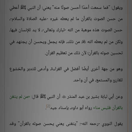
ويقول: "فما سمعت أحدًا أحسن صوتًا منه" يعني: أن النبي ﷺ أعطي
من حسن الصوت بالقرآن ما لم يعطه غيره -عليه الصلاة والسلام-،
حسن الصوت هذه موهبة من الله -تبارك وتعالى-، لا يد للإنسان فيها،
ولكن من لم يعطه الله
من ذلك، فإنه يجمل ويحسن أن يجتهد في

تحسين صوته بالقرآن؛ لأن ذلك من تعظيم القرآن.
وهو من جهة أخرى أيضًا أفضل في القراءة، وأدعى للتدبر والخشوع
للقارئ والمستمع، في آن واحد.
وعن أبي لبابة بشير بن عبد المنذر
أن النبي ﷺ قال:
من لم يتغن

[2]
بالقرآن فليس منا
رواه أبو داود، بإسناد جيد
.
يقول النووي -رحمه الله-: "يتغنى يعني يحسن صوته بالقرآن" وقد