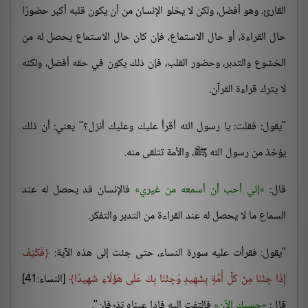
القارئ، وهو أفضل، ولكن لا يخلو الإنسان من أن يكون قلبه أكبر حضورًا
حال القراءة، أو حال الاستماع، فإن كان حال الاستماع يحصل له من
الخشوع والتدبر، وحضور القلب، فإن ذلك يكون في حقه أفضل، ولكنه
لا يترك قراءة القرآن.
"يقول: فقلت: يا رسول الله أقرأ عليك وعليك أنزل؟" يعني: أن ذلك
يؤخذ من رسول الله ﷺ، والأمة تتلقى منه.
قال:
إني أحب أن أسمعه من غيري
فالإنسان قد يحصل له عند
السماع ما لا يحصل له عند القراءة من التدبر والتفكر.
"يقول: فقرأت عليه سورة النساء، حتى جئت إلى هذه الآية:
فَكَيْفَ
إِذَا جِئْنَا مِنْ كُلِّ أُمَّةٍ بِشَهِيدٍ وَجِئْنَا بِكَ عَلَى هَؤُلَاءِ شَهِيدًا
[النساء:41]
قال:
حسبك الآن
فالتفت إليه فإذا عيناه تذرفان".