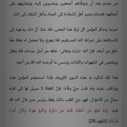
من جديدٍ بعد أن يتوفَّاهم أجمعين، ويصيرون إليه، ويُجازيهم على
أعمالهم؛ فعندئذٍ يصير أهلُ السَّعادة إلى الجنة، وأهل الشَّقاء إلى النار.
حينما يتذكّر المؤمنُ كل ليلةٍ هذا المعنى، فلا شكَّ أنَّ ذلك يدعوه إلى
الاستقامة على صراط الله المستقيم، فلا يعوج، ولا تحصل له غفلة عمَّا
خُلق من أجله، فإنَّ الله -تبارك وتعالى- خلقه من أجل عبادته، فلا يغفل
وينغمس في الشَّهوات واللَّذات، وينسى ما أوجده الله
من أجله.

هذا كلّه تُذكّره به هذه السّور الكريمة، فإذا استحضر المؤمنُ هذا،
وواظب عليه، وله قلبٌ حيٌّ وقَّادٌ؛ فإنَّ الغفلةَ لا سبيلَ لها إلى قلبه
بحالٍ من الأحوال، فهو حيُّ القلب دائمًا، يَقِظٌ، وليس ممن قال الله

فيه:
وَلَا تُطِعْ مَنْ أَغْفَلْنَا قَلْبَهُ عَنْ ذِكْرِنَا وَاتَّبَعَ هَوَاهُ وَكَانَ أَمْرُهُ
فُرُطًا
[الكهف:28].