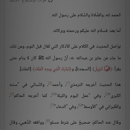
مرات الإستماع: 3237
الحمد لله، والصَّلاة والسَّلام على رسول الله.
أما بعد: فسلام الله عليكم ورحمته وبركاته،
نواصل الحديث في الكلام على الأذكار التي تُقال قبل النوم، ومن ذلك:
ما جاء عن جابر بن عبدالله
: أنَّ رسولَ الله ﷺ كان لا ينام حتى

يقرأ:
الم
۝
تَنْزِيلُ
[السجدة]، و
تَبَارَكَ الَّذِي بِيَدِهِ الْمُلْكُ
[الملك].
[2]
[1]
هذا الحديث أخرجه الترمذي
، وأحمد
، والنَّسائي في "سننه
[5]
[4]
[3]
الكبرى"
، وفي "عمل اليوم والليلة"
، كما أخرجه الحاكم
،
[7]
[6]
والطَّبراني في "الأوسط"
، وفي "الدعاء"
.
[8]
وقال عنه الحاكمُ: صحيحٌ على شرط مسلمٍ
. ووافقه الذَّهبي، وقال