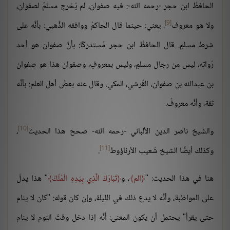
الحافظُ ابن حجر -رحمه الله-: فيه صفوان، لم يُخرج مسلمٌ لصفوان،
[9]
ولا هو معروف
. يعني: حينما قال الحاكمُ ووافقه الذَّهبي: بأنَّه على
شرط مسلمٍ. قال الحافظُ ابن حجر مُستدركًا: بأنَّ صفوان هو أحد
رُواته، ليس من رجال مسلمٍ، وليس بمعروفٍ، وصفوان هذا هو صفوان
بن عبدالله بن صفوان، القُرشي، المكي. وقال عنه بعضُ أهل العلم: بأنَّه
ثقة، وأنَّه معروفٌ.
[10]
والشيخ ناصر الدين الألباني -رحمه الله- صحح هذا الحديث
،
[11]
وكذلك أيضًا الشيخ شُعيب الأرناؤوط
.
هنا في هذا الحديث: "
الم
، و
تَبَارَكَ الَّذِي بِيَدِهِ الْمُلْكُ
" هذا يدلّ
على المواظبة، وأنَّه لا يدع ذلك في الليلة، وإن كان قوله: "كان لا ينام
حتى يقرأ" يحتمل أن يكون المعنى: أنَّه إذا دخل وقتُ النوم لا ينام