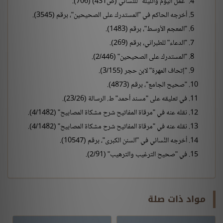
"عمل اليوم والليلة" للنَّسائي (ص431) (706).
أخرجه الحاكم في "المستدرك على الصحيحين"، برقم (3545).
"المعجم الأوسط"، برقم (1483).
"الدعاء" للطبراني، برقم (269).
"المستدرك على الصحيحين" (2/446).
"إتحاف المهرة" لابن حجر (3/155).
"صحيح الجامع"، برقم (4873).
في تعليقه على "مسند أحمد" ط. الرسالة (23/26).
نقله عنه في "مرقاة المفاتيح شرح مشكاة المصابيح" (4/1482).
نقله عنه في "مرقاة المفاتيح شرح مشكاة المصابيح" (4/1482).
أخرجه النَّسائي في "السنن الكبرى"، برقم (10547).
في "صحيح الترغيب والترهيب" (2/91).
مواد ذات صلة