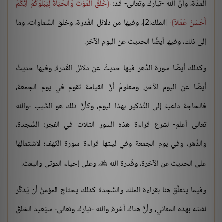
المدّة، وأنَّ الله -تبارك وتعالى- قد:
خَلَقَ الْمَوْتَ وَالْحَيَاةَ لِيَبْلُوَكُمْ أَيُّكُمْ
أَحْسَنُ عَمَلاً
[الملك:2]، وفيها من دلائل القُدرة، وخلق السَّماوات، وما
إلى ذلك، وفيها أيضًا الحديث عن اليوم الآخر.
وكذلك أيضًا سورة الدَّهر فيها حديثٌ عن دلائل القُدرة، وفيها حديثٌ
أيضًا عن اليوم الآخر، ومعلومٌ أنَّ القيامة تقوم في يوم الجمعة،
فالحاجة داعية إلى التَّذكير بهذا اليوم، وكأنَّ ذلك هو السَّبب -والله
تعالى أعلم- لشرع قراءة هذه السور الثلاث في الفجر: السَّجدة،
والدَّهر، وفي يوم الجمعة وفي ليلتها قراءة سورة الكهف؛ لاشتمالها
على الحديث عن الآخرة، وقُدرة الله
، وعلى إحياء الموتى والبعث.

وفيما يتعلَّق هنا بقراءة الملك والسَّجدة كذلك يحتاج المؤمنُ أن يُذكِّر
نفسَه بهذه المعاني، وأنَّ هناك آخرة، والله -تبارك وتعالى- سيُعيد الخلقَ