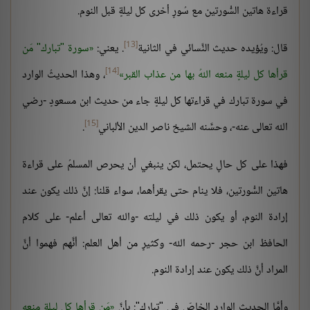
قراءة هاتين السُّورتين مع سُورٍ أخرى كل ليلةٍ قبل النوم.
[13]
قال: ويُؤيده حديث النَّسائي في الثانية
. يعني:
سورة "تبارك" مَن
[14]
قرأها كل ليلةٍ منعه اللهُ بها من عذاب القبر
، وهذا الحديثُ الوارد
في سورة تبارك في قراءتها كل ليلةٍ جاء من حديث ابن مسعودٍ -رضي
[15]
الله تعالى عنه-، وحسَّنه الشيخ ناصر الدين الألباني
.
فهذا على كل حالٍ يحتمل، لكن ينبغي أن يحرص المسلمُ على قراءة
هاتين السُّورتين، فلا ينام حتى يقرأهما، سواء قلنا: إنَّ ذلك يكون عند
إرادة النوم، أو يكون ذلك في ليلته -والله تعالى أعلم- على كلام
الحافظ ابن حجر -رحمه الله- وكثيرٍ من أهل العلم: أنَّهم فهموا أنَّ
المراد أنَّ ذلك يكون عند إرادة النوم.
وأمَّا الحديث الوارد الخاصّ في "تبارك": بأنَّ
مَن قرأها كل ليلةٍ منعه