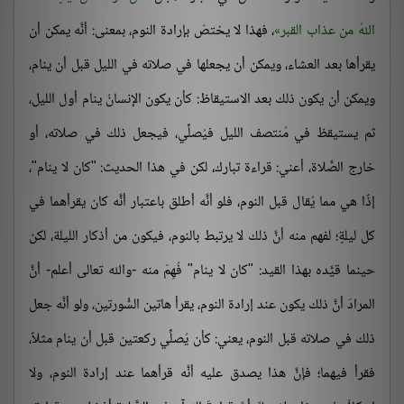
اللهُ من عذاب القبر
، فهذا لا يختصّ بإرادة النوم، بمعنى: أنَّه يمكن أن
يقرأها بعد العشاء، ويمكن أن يجعلها في صلاته في الليل قبل أن ينام،
ويمكن أن يكون ذلك بعد الاستيقاظ: كأن يكون الإنسانُ ينام أول الليل،
ثم يستيقظ في مُنتصف الليل فيُصلِّي، فيجعل ذلك في صلاته، أو
خارج الصَّلاة، أعني: قراءة تبارك، لكن في هذا الحديث: "كان لا ينام"،
إذًا هي مما يُقال قبل النوم، فلو أنَّه أطلق باعتبار أنَّه كان يقرأهما في
كل ليلةٍ؛ لفهم منه أنَّ ذلك لا يرتبط بالنوم، فيكون من أذكار الليلة، لكن
حينما قيَّده بهذا القيد: "كان لا ينام" فُهِمَ منه -والله تعالى أعلم- أنَّ
المرادَ أنَّ ذلك يكون عند إرادة النوم، يقرأ هاتين السُّورتين، ولو أنَّه جعل
ذلك في صلاته قبل النوم، يعني: كأن يُصلِّي ركعتين قبل أن ينام مثلاً،
فقرأ فيهما؛ فإنَّ هذا يصدق عليه أنَّه قرأهما عند إرادة النوم، ولا