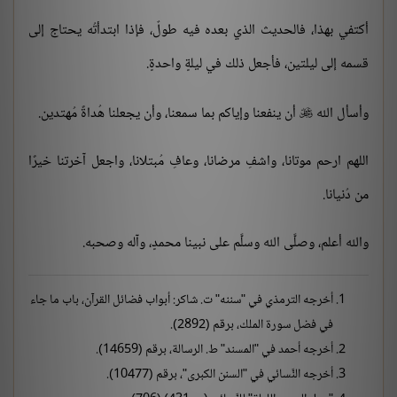
أكتفي بهذا، فالحديث الذي بعده فيه طولٌ، فإذا ابتدأتُه يحتاج إلى
قسمه إلى ليلتين، فأجعل ذلك في ليلةٍ واحدةٍ.
وأسأل الله
أن ينفعنا وإياكم بما سمعنا، وأن يجعلنا هُداةً مُهتدين.

اللهم ارحم موتانا، واشفِ مرضانا، وعافِ مُبتلانا، واجعل آخرتنا خيرًا
من دُنيانا.
والله أعلم، وصلَّى الله وسلَّم على نبينا محمدٍ، وآله وصحبه.
أخرجه الترمذي في "سننه" ت. شاكر: أبواب فضائل القرآن، باب ما جاء
في فضل سورة الملك، برقم (2892).
أخرجه أحمد في "المسند" ط. الرسالة، برقم (14659).
أخرجه النَّسائي في "السنن الكبرى"، برقم (10477).