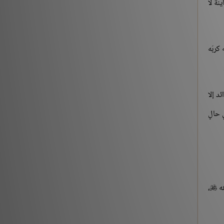
نة لا
كربَه
ئد إلا
 حالٍ
له
،
