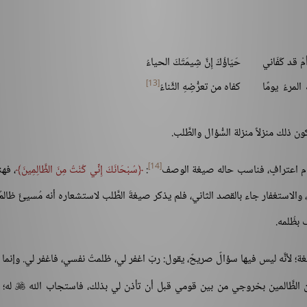
مْ قد كَفَاني
حَيَاؤُكَ إِنَّ شِيمَتَكَ الحياءُ
[13]
المرءُ يومًا
كفاه من تعرُّضِهِ الثَّناءُ
 ذلك منزلاً منزلة السُّؤال والطَّلب.
[14]
ام اعترافٍ، فناسب حاله صيغة الوصف
:
سُبْحَانَكَ إِنِّي كُنْتُ مِنَ الظَّالِمِينَ
، فهنا
والاستغفار جاء بالقصد الثاني، فلم يذكر صيغةَ الطَّلب لاستشعاره أنه مُسيئٌ ظالمٌ، و
بظُلمه.
غة؛ لأنَّه ليس فيها سؤالٌ صريحٌ، يقول: ربّ اغفر لي، ظلمتُ نفسي، فاغفر لي. وإنما 
من الظَّالمين بخروجي من بين قومي قبل أن تأذن لي بذلك، فاستجاب الله
له؛ ف
