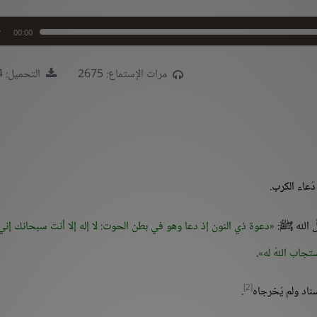
00:00
مرات الإستماع: 2675
التحميل: 2784
ُعاء الكرب.
ُ الله ﷺ:
دعوة ذي النون إذ دعا وهو في بطن الحوت: لا إله إلا أنت سبحانك إني
ستجاب اللهُ له
.
[2]
ناد ولم يُخرجاه
.