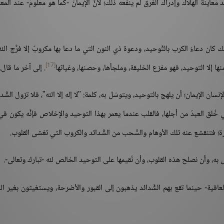
عاينة الهلاك وإدراك الغرق لم ينفعه ذلك؛ لأنَّ الإيمانَ -كما هو معلومٌ- عند المعاي
 كان دعاءُ الكرب بالتَّوحيد، ودعوة ذي النون التي ما دعا بها مكروبٌ إلا فرَّج الله 
[17]
 منها إلا التوحيد، فهو مفزع الخليقة، وملجأها، وحصنها، وغياثها
. إلى آخر ما قال.
سان الإيمان؛ أن يلهج بالتوحيد، ويتوسّل به، كلمة: "لا إله إلا الله"، فلا تزول الشَّدا
 خُلق العبدُ من أجلها، فالقلب عندما يعمر بهذا التوحيد والإخلاص فإنَّه يكون في
آخرة؛ فتنقشع عنه تلك الأوهام والسُّحب من الشَّدائد والكروب التي تغشى القلوب.
نى به، وأن نصلح هذه القلوب، وأن نُقيمها على التوحيد الخالص لله -تبارك وتعالى-.
افية- حينما تقع بهم الشَّدائد يذهبون إلى القبور والأضرحة، ويستغيثون بغير ال