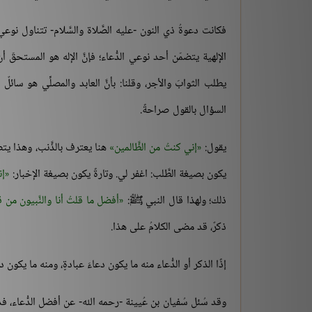
فكانت دعوةُ ذي النون -عليه الصَّلاة والسَّلام- تتناول نوعي ال
الإلهية يتضمّن أحد نوعي الدُّعاء؛ فإنَّ الإله هو المستحقّ أن 
يطلب الثوابَ والأجر، وقلنا: بأنَّ العابد والمصلِّي هو سائلٌ
السؤال بالقول صراحةً.
يقول:
إني كنتُ من الظَّالمين
هنا يعترف بالذَّنب، وهذا يت
يكون بصيغة الطَّلب: اغفر لي. وتارةً يكون بصيغة الإخبار:
إن
ذلك؛ ولهذا قال النبي ﷺ:
أفضل ما قلتُ أنا والنَّبيون من قب
ذكرٌ، قد مضى الكلامُ على هذا.
إذًا الذكر أو الدُّعاء منه ما يكون دعاءَ عبادةٍ، ومنه ما يكون د
وقد سُئل سُفيان بن عُيينة -رحمه الله- عن أفضل الدُّعاء، 