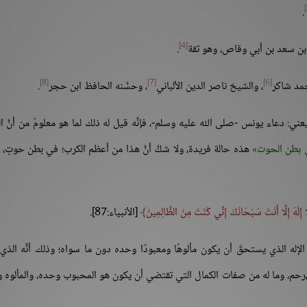
.
[4]
 بن سعد بن أبي وقاص، وهو ثقة
.
[8]
[7]
[6]
حمد شاكر
، والشيخ ناصر الدين الألباني
، وحسَّنه الحافظ ابن حجر
.
ني: دعاء يونس -صلى الله عليه وسلم-، فإنَّه قيل له ذلك لما هو معلومٌ من أنَّ ا
 بطن الحوت
هذه حالة فريدة، ولا شكَّ أنَّ هذا من أعظم الكرب؛ في بطن حوتٍ، و
ا إِلَهَ إِلَّا أَنْتَ سُبْحَانَكَ إِنِّي كُنْتُ مِنَ الظَّالِمِينَ
[الأنبياء:87].
 الإله الذي يستحقّ أن يكون مألوهًا ومعبودًا وحده دون ما سواه؛ وذلك أنَّه الذي
، ويرحم، وما له من صفات الكمال التي تقتضي أن يكون هو المحبوب وحده، والمألوه 