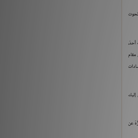
[3] من قوله تعالى: {يَوْمَ نَقُولُ لِجَهَنَّمَ هَلِ امْتَلَأْتِ}
لحوت
الآية:30 إلى آخر السورة
التفسير والتدبر
176213
أحدٌ،
حديث «إنما الأعمال بالنيات..» (1-2)
 مقام
شروح الكتب
259561
سادات
حديث «إن الله لا ينظر إلى أجسامكم..» إلى «إذا
التقى المسلمان بسيفيهما..»
 إليك
شروح الكتب
212882
‏(22) لَبَّيْكَ اللَّهُمَّ لَبَّيْكَ، لَبَّيْكَ لاَ شَرِيكَ لَكَ لَبَّيْكَ، إِنَّ
الْحَمْدَ، وَالنِّعْمَةَ، لَكَ وَالْمُلْكَ، لاَ شَرِيكَ لَكَ – الجزء
َهٌ عن
الثاني