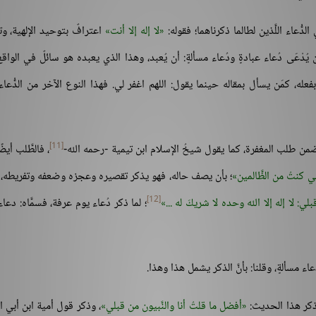
دُّعاء اللَّذين لطالما ذكرناهما؛ فقوله:
لا إله إلا أنت
اعترافٌ بتوحيد الإلهية، و
يُدْعَى دُعاء عبادةٍ ودُعاء مسألةٍ: أن يُعبد، وهذا الذي يعبده هو سائلٌ في الواقع؛ 
 بفعله، كمَن يسأل بمقاله حينما يقول: اللهم اغفر لي. فهذا النوع الآخر من الدُّعاء
[11]
ضمن طلب المغفرة، كما يقول شيخُ الإسلام ابن تيمية -رحمه الله-
، فالطَّلب أيضًا
ي كنتُ من الظَّالمين
؛ بأن يصف حاله، فهو يذكر تقصيره وعجزه وضعفه وتفريطه،
[12]
لي: لا إله إلا الله وحده لا شريكَ له ...
؛ لما ذكر دُعاء يوم عرفة، فسمَّاه: دعاء
عاء مسألةٍ، وقلنا: بأنَّ الذكر يشمل هذا وهذا.
فذكر هذا الحديث:
أفضل ما قلتُ أنا والنَّبيون من قبلي
، وذكر قول أمية ابن أبي ال