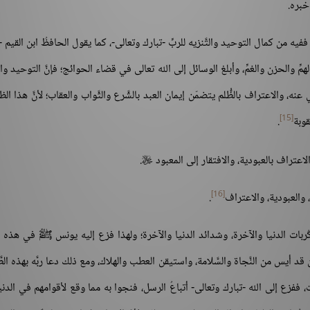
خبره.
ففيه من كمال التوحيد والتَّنزيه للربِّ -تبارك وتعالى-، كما يقول الحافظُ ابن القيم 
مِّ والحزن والغمِّ، وأبلغ الوسائل إلى الله تعالى في قضاء الحوائج؛ فإنَّ التوحيد والت
، والاعتراف بالظُّلم يتضمّن إيمان العبد بالشَّرع والثَّواب والعقاب؛ لأنَّ هذا الظ
[15]
قوبة
.
لاعتراف بالعبودية، والافتقار إلى المعبود
.

[16]
ه، والعبودية، والاعتراف
.
 كُربات الدنيا والآخرة، وشدائد الدنيا والآخرة؛ ولهذا فزع إليه يونس ﷺ في هذه 
 قد أيس من النَّجاة والسَّلامة، واستيقن العطب والهلاك، ومع ذلك دعا ربَّه بهذه الطّ
لمات، ففزع إلى الله -تبارك وتعالى- أتباعُ الرسل، فنجوا به مما وقع لأقوامهم في الدني