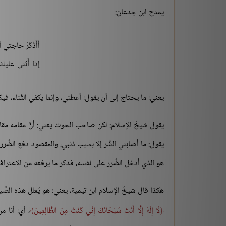
يمدح ابن جدعان:
أَأَذْكُرُ حاجتي أ
إذا أَثنى عليكَ 
يعني: ما يحتاج إلى أن يقول: أعطني، وإنما يكفي الثَّناء، فيكون
يقول شيخُ الإسلام: لكن صاحب الحوت يعني: أنَّ مقامه مق
يقول: ما أصابني الشَّر إلا بسبب ذنبي، والمقصود دفع الضَّرر، 
هو الذي أدخل الضَّرر على نفسه، فذكر ما يرفعه من الاعتراف 
هكذا قال شيخُ الإسلام ابن تيمية، يعني: هو يُعلل هذه الصِّي
لَا إِلَهَ إِلَّا أَنْتَ سُبْحَانَكَ إِنِّي كُنْتُ مِنَ الظَّالِمِينَ
، أي: أنا 