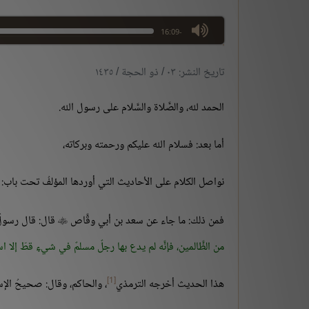
max volume
-16:09
تاريخ النشر: ٠٣ / ذو الحجة / ١٤٣٥
الحمد لله، والصَّلاة والسَّلام على رسول الله.
أما بعد: فسلام الله عليكم ورحمته وبركاته،
نواصل الكلام على الأحاديث التي أوردها المؤلفُ تحت باب: د
فمن ذلك: ما جاء عن سعد بن أبي وقَّاص
قال: قال رسول

من الظَّالمين، فإنَّه لم يدع بها رجلٌ مسلمٌ في شيءٍ قطّ إلا ا
[1]
هذا الحديث أخرجه الترمذي
، والحاكم، وقال: صحيحُ الإس