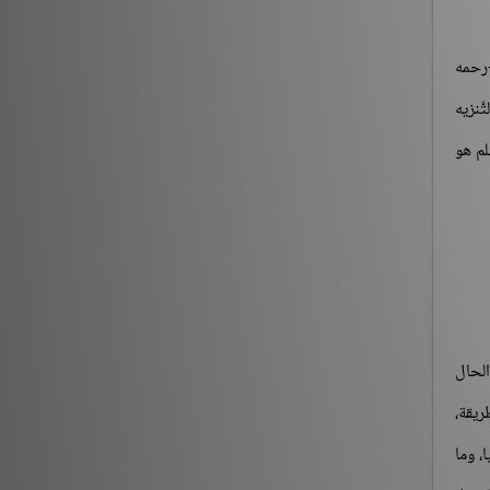
-رحمه
َّنزيه
لم هو
الحال
َريقة،
ا، وما