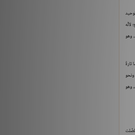
شروح الكتب
186196
توحيد
لأنَّه
، وهو
 تارةً
 ونحو
، وهو
صَّلت