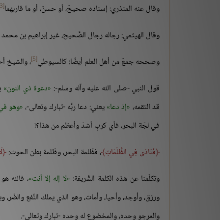
[3]
وقال عنه المنذري: إسناده صحيحٌ، أو حسنٌ، أو ما قاربهما
وقال الهيثمي: رجاله رجال الصَّحيح، غير إبراهيم بن محمد
[5]
وصححه جمعٌ من أهل العلم أيضًا: كالسيوطي
، والشيخ أ
قول النبي -صلى الله عليه وآله وسلم-:
دعوة ذي النون
يع
قد التقمه،
إذ دعا
يعني: دعا ربَّه -تبارك وتعالى-،
وهو في
في لجّة البحر، فأي كربٍ أشدّ وأعظم من هذا؟!
فَنَادَى فِي الظُّلُمَاتِ
، فظُلمة البحر، وظُلمة بطن الحوت:
لَ
وتكلّمنا عن هذه الكلمة الشَّريفة:
لا إله إلا أنت
، فالله هو
ورزق، وأوجد، وأحيا، وأمات، وهو الذي يملك النَّفع والضّر
والمرجو وحده، والمخضوع له وحده -تبارك وتعالى-.