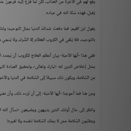
يقع لهم في الآخرة من العذاب، لكن لما فزع إليه فرعونُ عند مُ
يُقبل، فهذه سُنَّة الله في عباده.
يقول ابنُ القيم: فما دفعتْ شدائدُ الدنيا بمثل التوحيد؛ ولذلك
بالتوحيد، فلا يُلقي في الكروب العِظام إلا الشِّرك، ولا يُنجي
ففي هذا -أيّها الأحبّة- بيان أعظم العلاج للكروب: أن يُجدد الإن
بمثل إخلاص الدين لله -تبارك وتعالى-، وتحقيق العبادة التي
من السَّلامة، ويكون ذلك سبيلاً إلى السَّلامة في الدنيا وال
ومن هنا فما أحوجنا -أيّها الأحبّة- إلى أن نُردد ذلك، وأن نع
وانظر إلى حال أولئك الذين يتيهون ويضيعون -نسأل الله الع
ويطلبون السَّلامة ممن لا يملك السَّلامة لنفسه ولا لغيره!