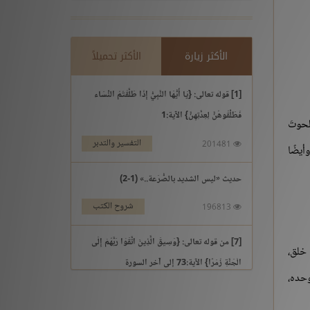
الأكثر زيارة
الأكثر تحميلاً
[1] قوله تعالى: {يَا أَيُّهَا النَّبِيُّ إِذَا طَلَّقْتُمُ النِّسَاء
فَطَلِّقُوهُنَّ لِعِدَّتِهِنَّ} الآية:1
لحوتَ
التفسير والتدبر
201481
أيضًا
حديث «ليس الشديد بالصُّرَعة..» (1-2)
شروح الكتب
196813
[7] من قوله تعالى: {وَسِيقَ الَّذِينَ اتَّقَوْا رَبَّهُمْ إِلَى
 خلق،
الْجَنَّةِ زُمَرًا} الآية:73 إلى آخر السورة
وحده،
التفسير والتدبر
195969