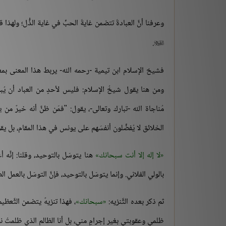
وعرفنا أنَّ العبادةَ تتضمن غايةَ الحبِّ في غاية الذُّل؛ ولهذ
.

فشيخ الإسلام ابن تيمية -رحمه الله- يربط هذا المعنى بمعنى ا
ومن هنا يقول شيخُ الإسلام: فليس لأحدٍ من العباد أن يُب
مُناجاة الله -تبارك وتعالى-، يقول: "فمَن ظنَّ أنه خيرٌ 
الخلائق لا يُفضِّلون أنفسَهم على يونس في هذا المقام، بل ي
لا إله إلا أنت سبحانك
هنا يتوسّل بالتوحيد، وقلنا: إنَّه أ
بالولي الفلاني. وإنما يتوسّل بالتوحيد، فإنَّ التوسّل بالعمل ال
ثم ذكر بعده التَّنزيه:
سبحانك
، فهذا تنزيهٌ يتضمن التَّعظيم 
ظلمي وعقوبتي بغير إجرامٍ مني، بل أنا الظالم الذي ظلمتُ 