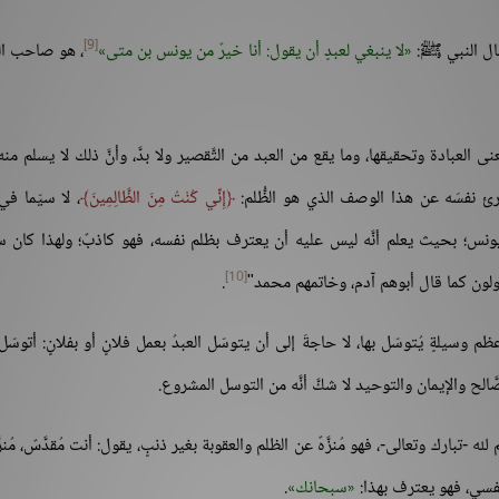
[9]
ا قال النبي ﷺ:
لا ينبغي لعبدٍ أن يقول: أنا خيرٌ من يونس بن متى
، هو صاحب ا
لعبادة وتحقيقها، وما يقع من العبد من التَّقصير ولا بدَّ، وأنَّ ذلك لا يسلم منه 
رئ نفسَه عن هذا الوصف الذي هو الظُّلم:
إِنِّي كُنْتُ مِنَ الظَّالِمِينَ
، لا سيّما في
من يونس؛ بحيث يعلم أنَّه ليس عليه أن يعترف بظلم نفسه، فهو كاذبٌ؛ ولهذا كان 
[10]
قولون كما قال أبوهم آدم، وخاتمهم محمد"
.
عظم وسيلةٍ يُتوسّل بها، لا حاجةَ إلى أن يتوسّل العبدُ بعمل فلانٍ أو بفلانٍ: أتوسّل
صَّالح والإيمان والتوحيد لا شكَّ أنَّه من التوسل المشروع.
لله -تبارك وتعالى-، فهو مُنزَّهٌ عن الظلم والعقوبة بغير ذنبٍ، يقول: أنت مُقدَّسٌ، مُنزّ
نفسي، فهو يعترف بهذا:
سبحانك
.