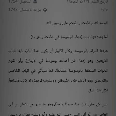
تاريخ النشر: ٢٤ / ذو الحجة /
التحميل: 1754
١٤٣٥
مرات الإستماع: 1743
الحمد لله، والصَّلاة والسَّلام على رسول الله.
أما بعد: فهذا باب (دعاء الوسوسة في الصَّلاة والقراءة).
عرفنا المراد بالوسوسة، وكان الأليقُ أن يكون هذا البابُ تابعًا للباب
الأربعين، وهو (دُعاء مَن أصابته وسوسةٌ في الإيمان)، وأن تكون
الأبوابُ المتعلقة بالوسوسة مُتتابعةً، كما سيأتي في الباب الخامس
والأربعين، وهو (دعاء طرد الشَّيطان ووساوسه)، فهذه لو كانت مُتتابعةً
لكان هذا أليق.
على كل حالٍ، ذكر هنا حديثًا واحدًا، وهو ما جاء عن عثمان بن أبي
العاص
: أنَّه أتى النبي -صلى الله عليه وآله وسلم- فقال: يا رسول
