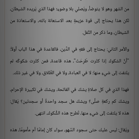
من الشهر وهو لا يتوضأ، ويُصلي بلا وضوءٍ؛ فهذا الذي يُريده الشيطان،
لكن هذا يحتاج إلى قوة عزيمةٍ بعد الاستعانة بالله، والاستعاذة من
الشيطان، وما ذكر من التَّفل.
والأمر الثاني: يحتاج إلى فقهٍ في الدِّين، فالقاعدة في هذا الباب أولاً:
"أنَّ الشكوك إذا كثُرت طُرِحَتْ"، هذه قاعدة، فمن كثُرت شكوكُه لم
يلتفت إلى شيءٍ منها: لا في العبادة، ولا في الطَّلاق، ولا في غير ذلك.
فهذا الذي في كل صلاةٍ يشكّ في الفاتحة، ويشكّ في تكبيرة الإحرام،
ويشكّ كم ركعةٍ صلَّى؟ ويشكّ هل سجد واحدةً أو سجدتين؟ يُقال:
هذه لا يلتفت إلى شيءٍ منها، تُطرح هذه الشُّكوك، انتهى.
ويُقال: ليس عليك حتى سجود السَّهو، سواء كان إمامًا أم مأمومًا، هذه