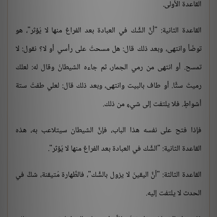
القاعدة الأولى.
القاعدة الثانية: "أنَّ الشَّك في العبادة بعد الفراغ منها لا يُؤثر"، هو
توضّأ وانتهى، وبعد ذلك قال: هل مسحتُ على رأسي أو لا؟ نقول: لا
تمسح. أو انتهى من رمي الجمار، ثم جاءه الشيطانُ وقال له: لعلك
رميتَ ستًّا. أو طاف بالبيت وانتهى، وبعد ذلك قال: لعلي طفتُ ستة
أشواطٍ. فلا يلتفت إلى شيءٍ من ذلك.
فإذا فتح على نفسه هذا الباب، فإنَّ الشيطان سيتلاعب به، هذه
القاعدة الثانية: "الشَّك في العبادة بعد الفراغ منها لا يُؤثر".
القاعدة الثالثة: "أنَّ اليقينَ لا يزول بالشَّك"، فالطَّهارة مُتيقنة، شكَّ في
الحدث لا يلتفت إليه.