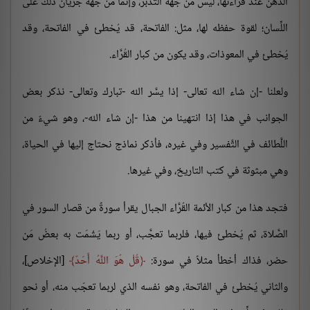
الذِّهن عند قراءتها، ليس من جهة التَّدبر، وإنما من جهة جريان ذلك على
اللِّسان؛ لقوة حفظه لها، مثل: الفاتحة، قد يُخطئ في الفاتحة، وقد
يُخطئ في المعوذات، وقد يكون من كبار القُرَّاء.
ولعلنا -إن شاء الله تعالى- إذا يسَّر الله -تبارك وتعالى- نذكر بعض
الجوانب في هذا إذا انتهينا من هذا -إن شاء الله-، وهو شيءٌ من
اللَّطائف في التَّفسير وفي غيره، فأذكر نماذج نحتاج إليها في الحياة،
وهي مبثوثة في كتب التاريخ، وفي غيرها.
فتجد هذا من كبار الأئمة القُرَّاء الجبال يقرأ سورةً من قصار السور في
الصَّلاة، ثم يُخطئ فيها، فلربما تعجَّب، أو ربما يَشْمَت به بعضُ مَن
حضر، فذاك أخطأ مثلاً في سورة:
قُلْ هُوَ اللَّهُ أَحَدٌ
[الإخلاص]،
والثاني يُخطئ في الفاتحة، وهو نفسه الذي لربما تعجّب منه، أو نحو