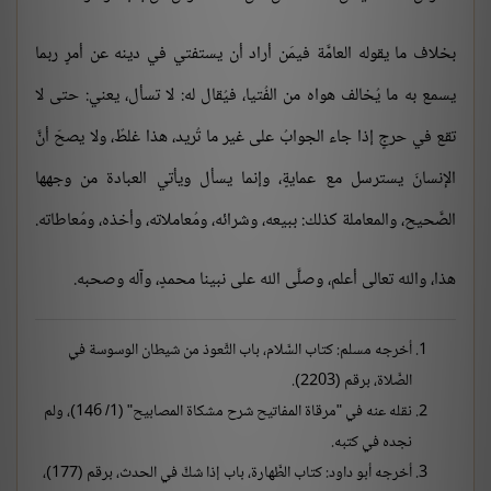
بخلاف ما يقوله العامَّة فيمَن أراد أن يستفتي في دينه عن أمرٍ ربما
يسمع به ما يُخالف هواه من الفُتيا، فيُقال له: لا تسأل، يعني: حتى لا
تقع في حرجٍ إذا جاء الجوابُ على غير ما تُريد، هذا غلطٌ، ولا يصحّ أنَّ
الإنسانَ يسترسل مع عمايةٍ، وإنما يسأل ويأتي العبادة من وجهها
الصَّحيح، والمعاملة كذلك: ببيعه، وشرائه، ومُعاملاته، وأخذه، ومُعاطاته.
هذا، والله تعالى أعلم، وصلَّى الله على نبينا محمدٍ، وآله وصحبه.
أخرجه مسلم: كتاب السَّلام، باب التَّعوذ من شيطان الوسوسة في
الصَّلاة، برقم (2203).
نقله عنه في "مرقاة المفاتيح شرح مشكاة المصابيح" (1/ 146)، ولم
نجده في كتبه.
أخرجه أبو داود: كتاب الطَّهارة، باب إذا شكَّ في الحدث، برقم (177)،