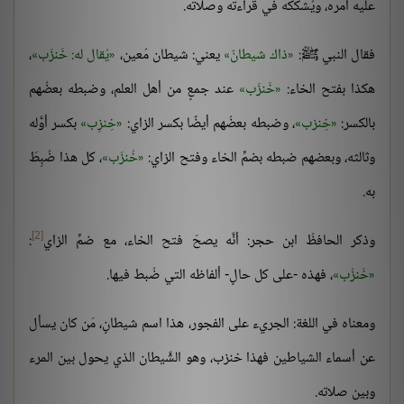
عليه أمره، ويُشككه في قراءته وصلاته.
فقال النبي ﷺ:
ذاك شيطانٌ
يعني: شيطان مُعين،
يُقال له: خَنزَب
،
هكذا بفتح الخاء:
خَنزَب
عند جمعٍ من أهل العلم، وضبطه بعضُهم
بالكسر:
خِنزب
، وضبطه بعضُهم أيضًا بكسر الزاي:
خِنزِب
بكسر أوَّله
وثالثه، وبعضهم ضبطه بضمِّ الخاء وفتح الزاي:
خُنزَب
، كل هذا ضُبِطَ
به.
[2]
وذكر الحافظُ ابن حجر: أنَّه يصحّ فتح الخاء، مع ضمِّ الزاي
:
خَنزُب
، فهذه -على كل حالٍ- ألفاظه التي ضُبط فيها.
ومعناه في اللغة: الجريء على الفجور، هذا اسم شيطانٍ، مَن كان يسأل
عن أسماء الشياطين فهذا خنزب، وهو الشَّيطان الذي يحول بين المرء
وبين صلاته.