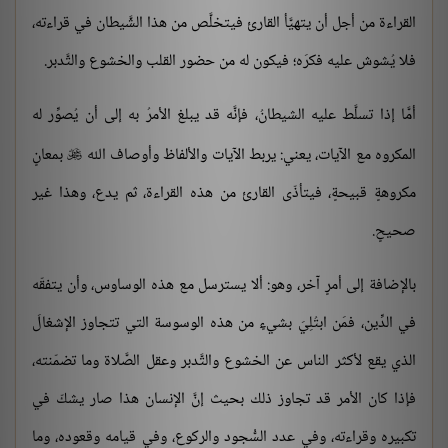
القراءة من أجل أن يتهيَّأ القارئ فيتخلَّص من هذا الشَّيطان في قراءته،
فلا يُشوش عليه فكرَه؛ فيكون له من حضور القلب والخشوع والتَّدبر.
أمَّا إذا تسلَّط عليه الشيطانُ، فإنَّه قد يبلغ الأمرُ به إلى أن يُصوِّر له
المكروه مع الآيات، يعني: يربط الآيات والألفاظ وأوصاف الله
بمعانٍ

مكروهةٍ قبيحةٍ، فيتأذّى القارئ من هذه القراءة، ثم يدع، وهذا غير
صحيحٍ.
بالإضافة إلى أمرٍ آخر، وهو: ألا يسترسل مع هذه الوساوس، وأن يتفقّه
في الدِّين، فمَن ابتُلِيَ بشيءٍ من هذه الوسوسة التي تتجاوز الإشغالَ
الذي يقع لأكثر الناس عن الخشوع والتَّدبر وعقل الصَّلاة وما تضمّنته،
فإذا كان الأمر قد تجاوز ذلك بحيث إنَّ الإنسان هذا صار يشكّ في
تكبيره وقراءته، وفي عدد السُّجود والركوع، وفي قيامه وقعوده، وما