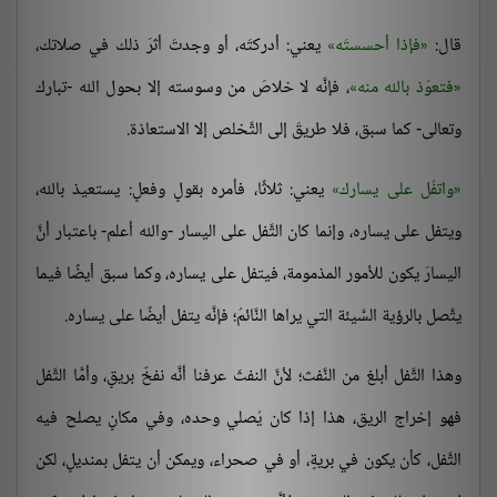
قال:
فإذا أحسستَه
يعني: أدركتَه، أو وجدتَ أثرَ ذلك في صلاتك،
فتعوّذ بالله منه
، فإنَّه لا خلاصَ من وسوسته إلا بحول الله -تبارك
وتعالى- كما سبق، فلا طريقَ إلى التَّخلص إلا الاستعاذة.
واتفُل على يسارك
يعني: ثلاثًا، فأمره بقولٍ وفعلٍ: يستعيذ بالله،
ويتفل على يساره، وإنما كان التَّفل على اليسار -والله أعلم- باعتبار أنَّ
اليسارَ يكون للأمور المذمومة، فيتفل على يساره، وكما سبق أيضًا فيما
يتَّصل بالرؤية السَّيئة التي يراها النَّائمُ؛ فإنَّه يتفل أيضًا على يساره.
وهذا التَّفل أبلغ من النَّفث؛ لأنَّ النفثَ عرفنا أنَّه نفخٌ بريقٍ، وأمَّا التَّفل
فهو إخراج الريق، هذا إذا كان يُصلي وحده، وفي مكانٍ يصلح فيه
التَّفل، كأن يكون في بريةٍ، أو في صحراء، ويمكن أن يتفل بمنديلٍ، لكن