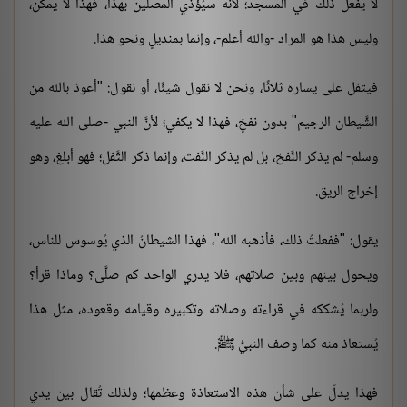
لا يفعل ذلك في المسجد؛ لأنَّه سيُؤذي المصلين بهذا، فهذا لا يمكن،
وليس هذا هو المراد -والله أعلم-، وإنما بمنديلٍ ونحو هذا.
فيتفل على يساره ثلاثًا، ونحن لا نقول شيئًا، أو نقول: "أعوذ بالله من
الشَّيطان الرجيم" بدون نفخٍ، فهذا لا يكفي؛ لأنَّ النبي -صلى الله عليه
وسلم- لم يذكر النَّفخ، بل لم يذكر النَّفث، وإنما ذكر التَّفل؛ فهو أبلغ، وهو
إخراج الريق.
يقول: "ففعلتُ ذلك، فأذهبه الله"، فهذا الشيطانُ الذي يُوسوس للناس،
ويحول بينهم وبين صلاتهم، فلا يدري الواحد كم صلَّى؟ وماذا قرأ؟
ولربما يُشككه في قراءته وصلاته وتكبيره وقيامه وقعوده، مثل هذا
يُستعاذ منه كما وصف النبيُّ ﷺ.
فهذا يدلّ على شأن هذه الاستعاذة وعظمها؛ ولذلك تُقال بين يدي