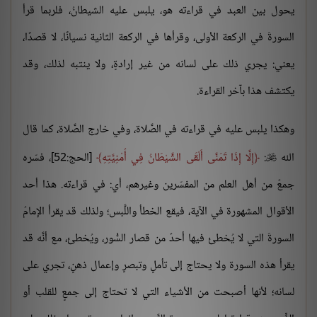
يحول بين العبد في قراءته هو، يلبس عليه الشيطانُ، فلربما قرأ
السورةَ في الركعة الأولى، وقرأها في الركعة الثانية نسيانًا، لا قصدًا،
يعني: يجري ذلك على لسانه من غير إرادةٍ، ولا ينتبه لذلك، وقد
يكتشف هذا بآخر القراءة.
وهكذا يلبس عليه في قراءته في الصَّلاة، وفي خارج الصَّلاة، كما قال
الله
:
إِلَّا إِذَا تَمَنَّى أَلْقَى الشَّيْطَانُ فِي أُمْنِيَّتِهِ
[الحج:52]، فسّره

جمعٌ من أهل العلم من المفسّرين وغيرهم، أي: في قراءته. هذا أحد
الأقوال المشهورة في الآية، فيقع الخطأ واللَّبس؛ ولذلك قد يقرأ الإمامُ
السورةَ التي لا يُخطئ فيها أحدٌ من قصار السُّور، ويُخطئ، مع أنَّه قد
يقرأ هذه السورة ولا يحتاج إلى تأملٍ وتبصرٍ وإعمال ذهنٍ، تجري على
لسانه؛ لأنها أصبحت من الأشياء التي لا تحتاج إلى جمعٍ للقلب أو