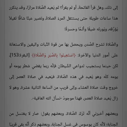
إلى ذلك، وهل قرأ الفاتحةَ، أو لم يقرأ؟ ثم يُعيد الصَّلاة مرارًا، وقد يتكرر
هذا ساعات طويلة حتى يستثقل المرءُ الصلاةَ، وتصير عبئًا شاقًّا ثقيلاً
يُؤرِّقه، ويُورثه ضيقًا وألـمًا وحسرةً!
والصَّلاة تشرح الصَّدر، ويحصل بها من قوة الثَّبات واليقين والاستعانة
على أمور الدنيا والآخرة:
اسْتَعِينُوا بِالصَّبْرِ وَالصَّلَاةِ
[البقرة:153]،
لكن حينما يستجيب لدواعي الشَّيطان فإنَّه ربما يقضي شطر يومه أو
يومه كلّه وهو يُعيد في هذه الصَّلاة، فيُعيد في صلاة العصر إلى
خروج وقت صلاة العشاء، وإلى قريبٍ من الساعة الثانية عشرة، وهو لا
زال يُعيد صلاةَ العصر، فهذا موجودٌ -نسأل الله العافية-.
وبعضهم أخبرني أنَّه تَرَكَ الصَّلاة، وبعضهم يقول: صار لا يغتسل من
الجنابة؛ لأنَّه كان يوسوس في غسل الجنابة، وبعضهم ذكر أنَّه بقي قريبًا