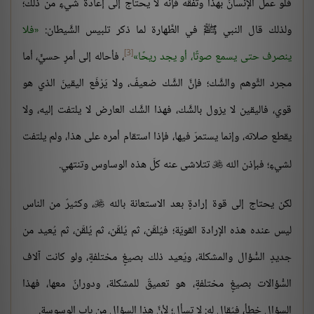
فلو عمل الإنسانُ بهذا وتفقّه فإنَّه لا يحتاج إلى إعادة شيءٍ من ذلك؛
ولذلك قال النبي ﷺ في الطَّهارة لما ذكر تلبيس الشَّيطان:
فلا
[3]
ينصرف حتى يسمع صوتًا، أو يجد ريحًا
، فأحاله إلى أمرٍ حسيٍّ، أما
مجرد التَّوهم والشَّك؛ فإنَّ الشَّك ضعيفٌ، ولا يَرْفَع اليقينَ الذي هو
قوي، فاليقين لا يزول بالشَّك، فهذا الشَّك العارض لا يلتفت إليه، ولا
يقطع صلاته، وإنما يستمرّ فيها، فإذا استقام أمره على هذا، ولم يلتفت
لشيءٍ؛ فبإذن الله
تتلاشى عنه كلّ هذه الوساوس وتنتهي.

لكن يحتاج إلى قوة إرادةٍ بعد الاستعانة بالله
، وكثيرٌ من الناس

ليس عنده هذه الإرادة القويّة؛ فيُلقّن، ثم يُلقّن، ثم يُلقّن، ثم يُعيد من
جديدٍ السُّؤال والمشكلة، ويُعيد ذلك بصيغٍ مختلفةٍ، ولو كانت آلاف
السُّؤالات بصيغٍ مختلفةٍ، هو تعميقٌ للمشكلة، ودورانٌ معها، فهذا
السؤال خطأ، فيُقال له: لا تسأل؛ لأنَّ هذا السؤال من باب الوسوسة.