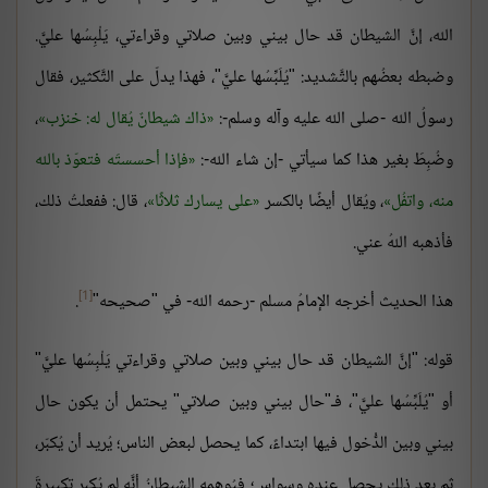
الله، إنَّ الشيطان قد حال بيني وبين صلاتي وقراءتي، يَلْبِسُها عليَّ.
وضبطه بعضُهم بالتَّشديد: "يُلَبِّسُها عليَّ"، فهذا يدلّ على التَّكثير، فقال
رسولُ الله -صلى الله عليه وآله وسلم-:
ذاك شيطانٌ يُقال له: خنزب
،
وضُبِطَ بغير هذا كما سيأتي -إن شاء الله-:
فإذا أحسستَه فتعوّذ بالله
منه، واتفُل
، ويُقال أيضًا بالكسر
على يسارك ثلاثًا
، قال: ففعلتُ ذلك،
فأذهبه اللهُ عني.
[1]
هذا الحديث أخرجه الإمامُ مسلم -رحمه الله- في "صحيحه"
.
قوله: "إنَّ الشيطان قد حال بيني وبين صلاتي وقراءتي يَلْبِسُها عليَّ"
أو "يُلَبِّسُها عليَّ"، فـ"حال بيني وبين صلاتي" يحتمل أن يكون حال
بيني وبين الدُّخول فيها ابتداءً، كما يحصل لبعض الناس؛ يُريد أن يُكبّر،
ثم بعد ذلك يحصل عنده وسواس؛ فيُوهمه الشيطانُ أنَّه لم يُكبر تكبيرةَ