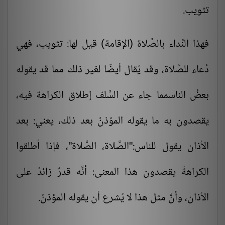
تثويب.
فهذا النِّداء بالصَّلاة (الإقامة) قيل لها: تثويب، فهي
دُعاء للصَّلاة، وقد يُقال أيضًا لغير ذلك مما قد يقوله
بعضُ الناسمما جاء عن السَّلف إطلاق الكراهة فيه،
يقصدون به ما يقوله المؤذنُ بعد ذلك، يعني: بعد
الأذان يقول للناس:"الصَّلاة، الصَّلاة"، فإذا أطلقوا
الكراهةَ يقصدون هذا المعنى: أنَّه قدرٌ زائدٌ على
الأذان، وأنَّ مثل هذا لا يُشرع أن يقوله المؤذنُ.