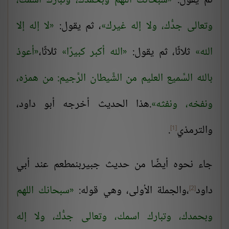
ثم يقول:
سبحانك اللهم وبحمدك، وتبارك اسمك،
وتعالى جدُّك، ولا إله غيرك
، ثم يقول:
لا إله إلا
الله
ثلاثًا، ثم يقول:
الله أكبر كبيرًا
ثلاثًا،
أعوذ
بالله السَّميع العليم من الشَّيطان الرَّجيم: من همزه،
ونفخه، ونفثه
.هذا الحديث أخرجه أبو داود،
والترمذي
.
[1]
جاء نحوه أيضًا من حديث جبيربنمطعم عند أبي
داود
،والجملة الأولى، وهي قوله:
سبحانك اللهم
[2]
وبحمدك، وتبارك اسمك، وتعالى جدُّك، ولا إله