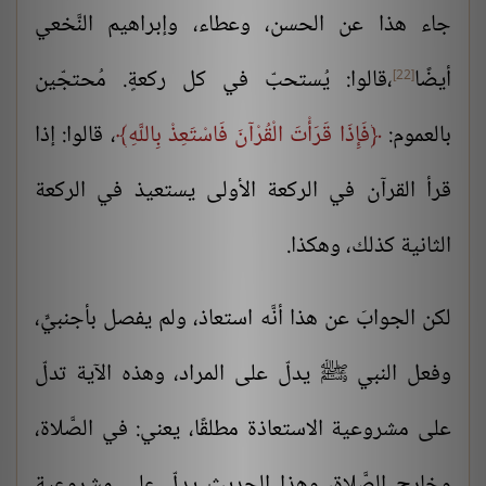
جاء هذا عن الحسن، وعطاء، وإبراهيم النَّخعي
أيضًا
،قالوا: يُستحبّ في كل ركعةٍ. مُحتجّين
[22]
بالعموم:
فَإِذَا قَرَأْتَ الْقُرْآنَ فَاسْتَعِذْ بِاللَّهِ
، قالوا: إذا
قرأ القرآن في الركعة الأولى يستعيذ في الركعة
الثانية كذلك، وهكذا.
لكن الجوابَ عن هذا أنَّه استعاذ، ولم يفصل بأجنبيٍّ،
وفعل النبي ﷺ يدلّ على المراد، وهذه الآية تدلّ
على مشروعية الاستعاذة مطلقًا، يعني: في الصَّلاة،
وخارج الصَّلاة، وهذا الحديث يدلّ على مشروعية