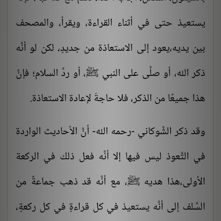
يستعيذ حتى في أثناء القراءة، ويقرأ، والمصحف
بين يديه،يعود إلى الاستعاذة من جديدٍ، لكن لو أنَّه
ذكر الله، أو صلَّى على النبي ﷺ، أو ردَّ السلام؛ فإنَّ
هذا جميعًا من الذكر، فلا حاجةَ لإعادة الاستعاذة.
وقد ذكر الشَّوكاني -رحمه الله- أنَّ الأحاديث الواردة
في التَّعوذ ليس فيها إلا أنَّه فعل ذلك في الركعة
الأولى،هذا هديه ﷺ، مع أنَّه قد ذهب جماعةٌ من
السَّلف إلى أنَّه يستعيذ في كل قراءةٍ في كل ركعةٍ،