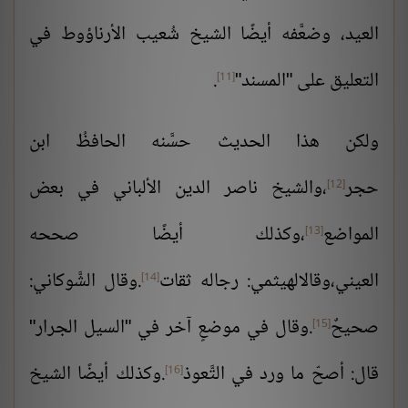
العيد، وضعَّفه أيضًا الشيخ شُعيب الأرناؤوط في
التعليق على "المسند"
.
[11]
ولكن هذا الحديث حسَّنه الحافظُ ابن
حجر
،والشيخ ناصر الدين الألباني في بعض
[12]
المواضع
،وكذلك أيضًا صححه
[13]
العيني،وقالالهيثمي: رجاله ثقات
.وقال الشَّوكاني:
[14]
صحيحٌ
.وقال في موضعٍ آخر في "السيل الجرار"
[15]
قال: أصحّ ما ورد في التَّعوذ
.وكذلك أيضًا الشيخ
[16]