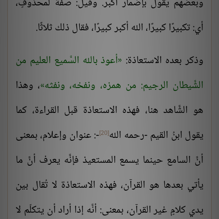
وبعضهم يقول بإضمار أكبر. وقيل: صفة لمحذوفٍ،
أي: تكبيرًا كبيرًا، الله أكبر كبيرًا، فقال ذلك ثلاثًا.
وذكر بعده الاستعاذة:
أعوذ بالله السَّميع العليم من
الشَّيطان الرجيم: من همزه، ونفخه، ونفثه
، وهذا
هو الشَّاهد هنا، فهذه الاستعاذة قبل القراءة، كما
يقول ابنُ القيم -رحمه الله
-: عنوان وإعلام، بمعنى
[20]
أنَّ السامع حينما يسمع المستعيذ فإنَّه يعرف أنَّ ما
يأتي بعدها هو القرآن، فهذه الاستعاذة لا تُقال بين
يدي كلامٍ غير القرآن، بمعنى: أنَّه إذا أراد أن يتكلّم لا