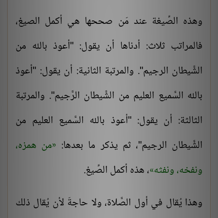
وهذه الصِّيغة عند مَن صححها هي أكمل الصيغ،
فالمراتب ثلاث: أدناها أن يقول: "أعوذ بالله من
الشَّيطان الرجيم". والمرتبة الثانية: أن يقول: "أعوذ
بالله السَّميع العليم من الشَّيطان الرَّجيم". والمرتبة
الثالثة: أن يقول: "أعوذ بالله السَّميع العليم من
الشَّيطان الرجيم"، ثم يذكر ما بعدها:
من همزه،
ونفخه، ونفثه
، هذه أكمل الصِّيغ.
وهذا يُقال في أول الصَّلاة، ولا حاجةَ لأن يُقال ذلك