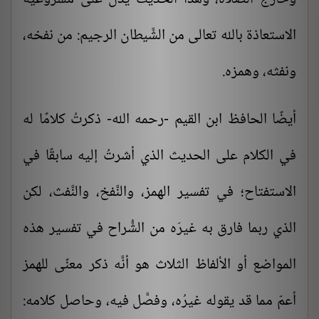
الاستعاذة بالله تعالى من الشَّيطان الرجيم: من نفخه،
ونفثه، وهمزه.
أيضًا الحافظ ابن القيم -رحمه الله- ذكرتُ كلامًا له
في الكلام على الحديث الذي أشرتُ إليه سابقًا في
الاستفتاح؛ في تفسير الهمز، والنَّفخ، والنَّفث، لكن
الذي ربما فارق به غيرَه من الشُّراح في تفسير هذه
المواضع أو الألفاظ الثلاث هو أنَّه ذكر معنًى للهمز
أعمّ مما قد يقوله غيرُه، وفصَّل فيه، وحاصل كلامه: