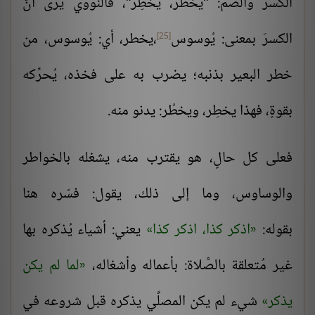
الكسر والضمِّ: "يخطُر، يخطِر"، فالنَّووي يرى أنَّ
الكسرَ بمعنى: يُوسوس
،يخطر، أي: يُوسوس، من
[25]
خطر البعير بذنبه؛ يضرب به على فخذه، يُحرِّكه
بقوةٍ، فهذا يخطِر، ويخطُر: يدنو منه.
فعلى كل حالٍ، هو يقترب منه، يشغله بالخواطر
والوساوس، وما إلى ذلك، يقول: فسّره هنا
بقوله:
اذكر كذا، اذكر كذا
يعني: أشياء يُذكره بها
غير مُتعلقة بالصَّلاة: بأعماله وأشغاله،
لما لم يكن
يذكر
شيء لم يكن المصلِّي يذكره قبل شروعه في