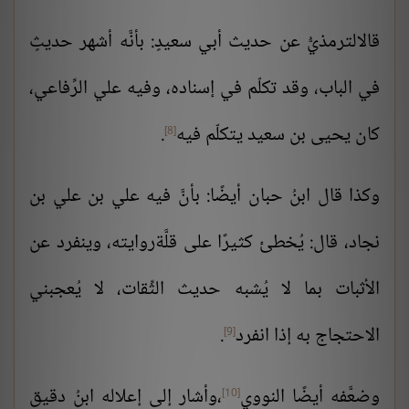
قالالترمذيُّ عن حديث أبي سعيدٍ: بأنَّه أشهر حديثٍ
في الباب، وقد تكلّم في إسناده، وفيه علي الرِّفاعي،
كان يحيى بن سعيد يتكلّم فيه
.
[8]
وكذا قال ابنُ حبان أيضًا: بأنَّ فيه علي بن علي بن
نجاد، قال: يُخطئ كثيرًا على قلَّةروايته، وينفرد عن
الأثبات بما لا يُشبه حديث الثِّقات، لا يُعجبني
الاحتجاج به إذا انفرد
.
[9]
وضعَّفه أيضًا النووي
،وأشار إلى إعلاله ابنُ دقيق
[10]