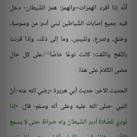
أنَّه إذا أفرد الهمزات–والهمز: همز الشَّيطان- دخل
فيه جميع إصابات الشَّياطين لبني آدم: من وسوسةٍ،
وخنقٍ، وصرعٍ، وتلبيسٍ، وما إلى ذلك، وإذا قرنت
بالنَّفخ والنَّفث؛ كانت نوعًا خاصًّا
،على كل حالٍ
[23]
مضى الكلامُ على هذا.
الحديث الآخر: حديث أبي هريرة -رضي الله عنه-:أنَّ
النبي -صلى الله عليه وعلى آله وسلم- قال:
إذا
نُودِي للصَّلاة أدبر الشَّيطانُ وله ضراطٌ حتى لا يسمع