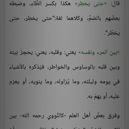
قال:
حتى يخطِر
هكذا بكسر الطَّاء، وضبطه
بعضُهم بالضمِّ، وكلاهما لغة:"حتى يخطِر، حتى
يخطُر".
بين المرء ونفسه
يعني: وقلبه، يعني: يحجز بينه
وبين قلبه بالوساوس والخواطر، فيُذكره بالأشياء
في يومه وليلته، وما يُزاوله، وما ينويه، أو يعزم
عليه، أو يهمّ به.
وفرق بعضُ أهل العلم -كالنَّووي رحمه الله- بين