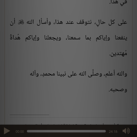
في هذا.
على كل حالٍ، نتوقف عند هذا، وأسأل الله
أن

ينفعنا وإياكم بما سمعنا، ويجعلنا وإياكم هُداةً
مُهتدين.
والله أعلم، وصلَّى الله على نبينا محمدٍ، وآله
وصحبه.
أخرجه أبو داودفي "سننه": كتابالصَّلاة، باب مَن رأى الاستفتاح
max volume
00:00
-24:18
بـ(سبحانك اللهم وبحمدك)، برقم (775)، والترمذي:أبواب الصَّلاة، باب