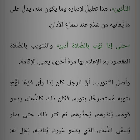
التَّأذين
، هذا تعليلٌ لإدباره وما يكون منه، يدلّ على
ما يُعانيه من شدّةٍ عند سماع الأذان.
حتى إذا ثوّب بالصَّلاة أدبر
والتَّثويب بالصَّلاة
المقصود به: الإعلام بها مرةً أخرى، يعني: الإقامة.
وأصل التَّثويب: أنَّ الرجل كان إذا رأى فزعًا لوَّح
بثوبه مُستصرخًا، بثوبه، فكان ذلك كالدُّعاء، يدعو
قومه، يُنذرهم، يُحذِّرهم، ثم كثر ذلك حتى صار
يُسمَّى الدُّعاء، الذي يدعو غيره، يُناديه، يُقال له: