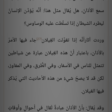
سمع الأذانَ، هل يُقال مثل هذا: أنَّه يُؤذّن الإنسانُ
ليطرد الشيطان إذا تسلّطت عليه الوساوس؟
وردت آثارأنَّه إذا تغوَّلت الغِيلان
جاء فيها الأمرُ
[27]
بالأذان، باعتبار أنَّ هذه الغِيلان عبارة عن شياطين
تتمثل للناس في الأسفار، وفي الطُّرق، وفي المفاوز،
لكن قد لا يصحّ شيءٌ من هذه الأحاديث التي يُذكر
فيها الغيلان.
وقد يُقال: بأنَّ الأذانَ عبادةٌ تُقال في أحوالٍ وأوقاتٍ