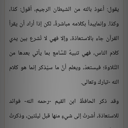
يقول: أعوذ بالله من الشيطان الرجيم، أقول: كذا،
وكذا. وإنمايبدأ بكلامه مباشرةً، لكن إذا أراد أن يقرأ
القرآن جاء بالاستعاذة، وإلا فهي لا تُشرع بين يدي
كلام الناس، فهي تنبيهٌ للسَّامع بما يأتي بعدها من
التِّلاوة؛ فيستعدّ، ويعلم أنَّ ما سيُذكر إنما هو كلام
الله -تبارك وتعالى.
وقد ذكر الحافظُ ابن القيم -رحمه الله- فوائد
للاستعاذة، أشرتُ إلى شيءٍ منها قبل ليلتين، وذكرتُ