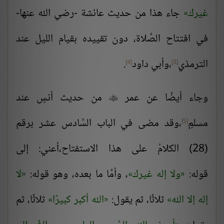
غيرك
جاء هذا من حديث عائشة -رضي الله عنها-
في افتتاح الصَّلاة، دون تقييده بقيام الليل عند
الترمذي
،وأبي داود
.
[4]
[3]
وجاء أيضًا عن عمر
من حديث أنسٍ عند

مسلمٍ
،وقد مضى في الباب السَّادس عشر برقم
[5]
(28) الكلامُ على هذا الاستفتاح،أعني: إلى
قوله:
ولا إله غيرك
، وأمَّا ما بعده، وهو قوله:
لا
إله إلا الله
ثلاثًا، ثم يقول:
الله أكبر كبيرًا
ثلاثًا، ثم