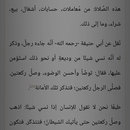
هذه الصَّلاة: من مُعاملات، حسابات، أشغال، بيع،
شراء، وما إلى ذلك.
نُقل عن أبي حنيفة -رحمه الله- أنَّه جاءه رجلٌ، وذكر
له أنَّه نسي شيئًا من وديعةٍ أو نحو ذلك استُؤمن
عليها، فقال: توضّأ وأحسن الوضوء، وصلِّ ركعتين.
فصلَّى الرجلُ ركعتين؛ فتذكر تلك الأمانة
.
[26]
طبعًا نحن لا نقول للإنسان إذا نسي شيئًا: اذهب
وصلِّ ركعتين حتى يأتيك الشيطانُ؛ فتتذكّر. فتكون