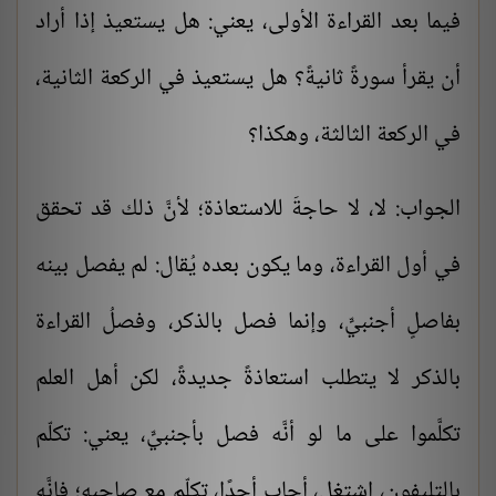
فيما بعد القراءة الأولى، يعني: هل يستعيذ إذا أراد
أن يقرأ سورةً ثانيةً؟ هل يستعيذ في الركعة الثانية،
في الركعة الثالثة، وهكذا؟
الجواب: لا، لا حاجةَ للاستعاذة؛ لأنَّ ذلك قد تحقق
في أول القراءة، وما يكون بعده يُقال: لم يفصل بينه
بفاصلٍ أجنبيٍّ، وإنما فصل بالذكر، وفصلُ القراءة
بالذكر لا يتطلب استعاذةً جديدةً، لكن أهل العلم
تكلَّموا على ما لو أنَّه فصل بأجنبيٍّ، يعني: تكلّم
بالتليفون، اشتغل، أجاب أحدًا، تكلّم مع صاحبه؛ فإنَّه