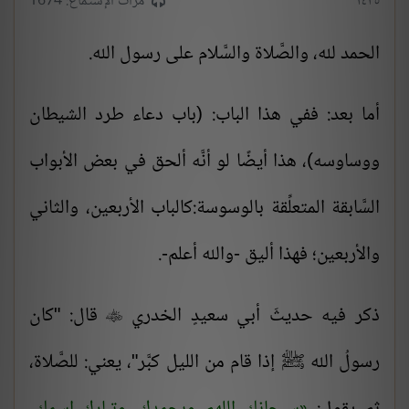
١٤٣٥
مرات الإستماع: 1674
الحمد لله، والصَّلاة والسَّلام على رسول الله.
أما بعد: ففي هذا الباب: (باب دعاء طرد الشيطان
ووساوسه)، هذا أيضًا لو أنَّه ألحق في بعض الأبواب
السَّابقة المتعلِّقة بالوسوسة:كالباب الأربعين، والثاني
والأربعين؛ فهذا أليق -والله أعلم-.
ذكر فيه حديثَ أبي سعيدٍ الخدري
قال: "كان

رسولُ الله ﷺ إذا قام من الليل كبَّر"، يعني: للصَّلاة،