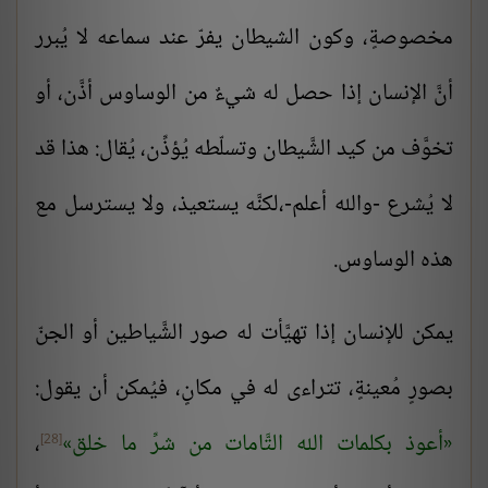
مخصوصةٍ، وكون الشيطان يفرّ عند سماعه لا يُبرر
أنَّ الإنسان إذا حصل له شيءٌ من الوساوس أذَّن، أو
تخوَّف من كيد الشَّيطان وتسلّطه يُؤذِّن، يُقال: هذا قد
لا يُشرع -والله أعلم-،لكنَّه يستعيذ، ولا يسترسل مع
هذه الوساوس.
يمكن للإنسان إذا تهيَّأت له صور الشَّياطين أو الجنّ
بصورٍ مُعينةٍ، تتراءى له في مكانٍ، فيُمكن أن يقول:
أعوذ بكلمات الله التَّامات من شرِّ ما خلق
،
[28]