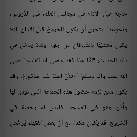
حاجة قبل الأذان:في مجالس العلم، في الدُّروس،
ونحوهذا، يتحرى أن يكون الخروجُ قبل الأذان؛ لئلا
يكون مُتشبِّهًا بالشَّيطان من جهةٍ، ولئلا يدخل في
ذاك الحديث: "أمَّا هذا فقد عصى أبا القاسم"-صلى
الله عليه وآله وسلم
-؛لأنَّ العِلّة غير مذكورةٍ، وقد
[31]
يكون ممن لزمه حضورُ هذه الجماعة التي نُودي لها
وأُذّن وهو في المسجد، فليس له رخصة في
الخروج، قد يكون هكذا، مع أنَّ بعض الفُقهاء يُرخِّص