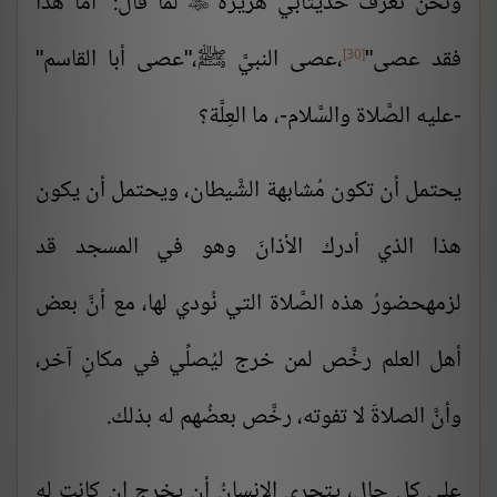
ونحن نعرف حديثأبي هريرة
لما قال: "أمَّا هذا

فقد عصى"
،عصى النبيَّ ﷺ،"عصى أبا القاسم"
[30]
-عليه الصَّلاة والسَّلام-، ما العِلَّة؟
يحتمل أن تكون مُشابهة الشَّيطان، ويحتمل أن يكون
هذا الذي أدرك الأذانَ وهو في المسجد قد
لزمهحضورُ هذه الصَّلاة التي نُودي لها، مع أنَّ بعض
أهل العلم رخَّص لمن خرج ليُصلِّي في مكانٍ آخر،
وأنَّ الصلاةَ لا تفوته، رخَّص بعضُهم له بذلك.
على كل حالٍ، يتحرى الإنسانُ أن يخرج إن كانت له