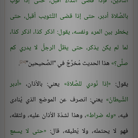
التَّأذين، فإذا قضى النِّداء أقبل، حتى إذا ثوّب
بالصَّلاة أدبر، حتى إذا قضى التَّثويب أقبل، حتى
يخطر بين المرء ونفسه، يقول: اذكر كذا، اذكر كذا،
لما لم يكن يذكر، حتى يظلّ الرجلُ لا يدري كم
صلَّى؟
هذا الحديث مُخرَّجٌ في "الصَّحيحين"
.
[24]
يقول:
إذا نُودي للصَّلاة
يعني: بالأذان،
أدبر
الشَّيطانُ
يعني: انصرف عن الموضع الذي يُنادى
فيه،
وله ضراط
، وهذا لشدّة الأذان عليه، ولثقله،
فهو لا يحتمله، ولا يُطيقه، قال:
حتى لا يسمع