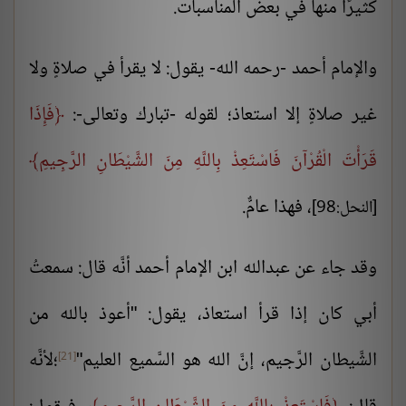
كثيرًا منها في بعض المناسبات.
والإمام أحمد -رحمه الله- يقول: لا يقرأ في صلاةٍ ولا
غير صلاةٍ إلا استعاذ؛ لقوله -تبارك وتعالى-:
فَإِذَا
قَرَأْتَ الْقُرْآنَ فَاسْتَعِذْ بِاللَّهِ مِنَ الشَّيْطَانِ الرَّجِيمِ
، فهذا عامٌّ.
[النحل:98]
وقد جاء عن عبدالله ابن الإمام أحمد أنَّه قال: سمعتُ
أبي كان إذا قرأ استعاذ، يقول: "أعوذ بالله من
الشَّيطان الرَّجيم، إنَّ الله هو السَّميع العليم"
؛لأنَّه
[21]