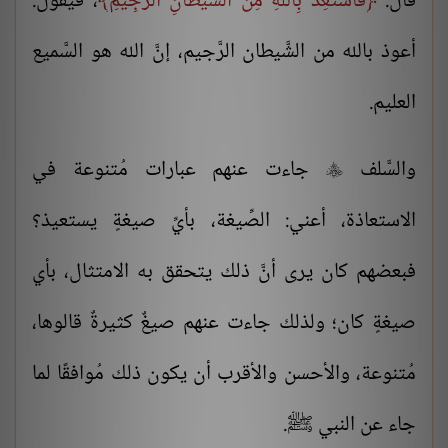
قال:
فَاسْتَعِذْ بِاللَّهِ مِنَ الشَّيْطَانِ الرَّجِيمِ
، فيقول:
أعوذ بالله من الشَّيطان الرَّجيم، إنَّ الله هو السَّميع
العليم.
والسَّلف
جاءت عنهم عبارات مُتنوعة في

الاستعاذة، أعني: الصِّيغة، بأيِّ صيغةٍ يستعيذ؟
فبعضهم كان يرى أنَّ ذلك يتحقق به الامتثال، بأي
صيغةٍ كان؛ ولذلك جاءت عنهم صيغٌ كثيرةٌ قالوها،
مُتنوعة، والأحسن والأقرب أن يكون ذلك مُوافقًا لما
جاء عن النبي ﷺ.