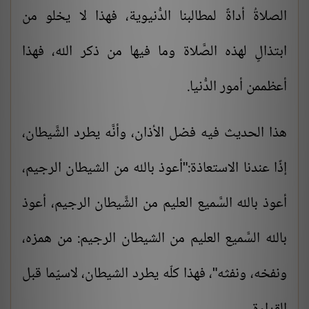
الصلاةُ أداةً لمطالبنا الدُّنيوية، فهذا لا يخلو من
ابتذالٍ لهذه الصَّلاة وما فيها من ذكر الله، فهذا
أعظممن أمور الدُّنيا.
هذا الحديث فيه فضل الأذان، وأنَّه يطرد الشَّيطان،
إذًا عندنا الاستعاذة:"أعوذ بالله من الشيطان الرجيم،
أعوذ بالله السَّميع العليم من الشَّيطان الرجيم، أعوذ
بالله السَّميع العليم من الشيطان الرجيم: من همزه،
ونفخه، ونفثه"، فهذا كلّه يطرد الشيطان، لاسيّما قبل