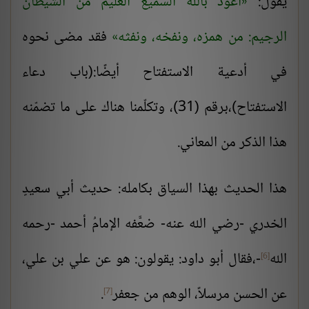
يقول:
أعوذ بالله السَّميع العليم من الشَّيطان
الرجيم: من همزه، ونفخه، ونفثه
فقد مضى نحوه
في أدعية الاستفتاح أيضًا:(باب دعاء
الاستفتاح)،برقم (31)، وتكلّمنا هناك على ما تضمّنه
هذا الذكر من المعاني.
هذا الحديث بهذا السياق بكامله: حديث أبي سعيدٍ
الخدري -رضي الله عنه- ضعَّفه الإمامُ أحمد -رحمه
الله
-،فقال أبو داود: يقولون: هو عن علي بن علي،
[6]
عن الحسن مرسلاً، الوهم من جعفر
.
[7]