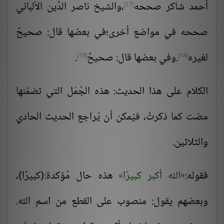
أحمد شاكر صححه
،والشيخ ناصر الدِّين الألباني
[17]
صححه في مواضع أخرى؛في بعضها قال: صحيحٌ
لغيره
.وفي بعضها قال: صحيحٌ
.
[19]
[18]
الكلام على هذا الحديث: هذه الجُمَل التي تضمّنها
مضت كما ذكرتُ، فيُمكن أن يُراجع الحديث الحادي
والثلاثين.
فقوله:
الله أكبر كبيرًا
هذه حال مُؤكدة:(كبيرًا)،
وبعضهم يقول: منصوب على القطع من اسم الله.