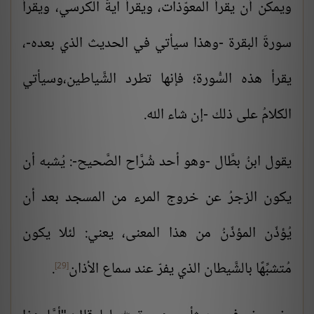
ويمكن أن يقرأ المعوّذات، ويقرأ آيةَ الكرسي، ويقرأ
سورةَ البقرة -وهذا سيأتي في الحديث الذي بعده-،
يقرأ هذه السُّورة؛ فإنها تطرد الشَّياطين،وسيأتي
الكلامُ على ذلك -إن شاء الله.
يقول ابنُ بطَّال -وهو أحد شُرَّاح الصَّحيح-: يُشبه أن
يكون الزجرُ عن خروج المرء من المسجد بعد أن
يُؤذّن المؤذّنُ من هذا المعنى، يعني: لئلا يكون
مُتشبِّهًا بالشَّيطان الذي يفرّ عند سماع الأذان
.
[29]