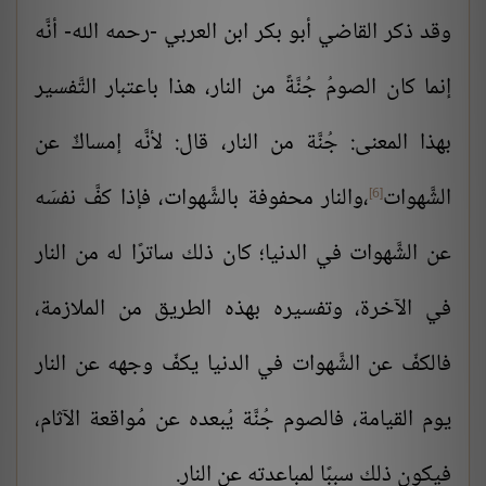
وقد ذكر القاضي أبو بكر ابن العربي -رحمه الله- أنَّه
إنما كان الصومُ جُنَّةً من النار، هذا باعتبار التَّفسير
بهذا المعنى: جُنَّة من النار، قال: لأنَّه إمساكٌ عن
الشَّهوات
،والنار محفوفة بالشَّهوات، فإذا كفَّ نفسَه
[6]
عن الشَّهوات في الدنيا؛ كان ذلك ساترًا له من النار
في الآخرة، وتفسيره بهذه الطريق من الملازمة،
فالكفّ عن الشَّهوات في الدنيا يكفّ وجهه عن النار
يوم القيامة، فالصوم جُنَّة يُبعده عن مُواقعة الآثام،
فيكون ذلك سببًا لمباعدته عن النار.