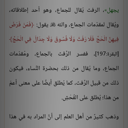
يجهل
، الرفث يُقال للجماع، وهو أحد إطلاقاته،
ويُقال لمقدّمات الجماع، والله
يقول:
فَمَنْ فَرَضَ

فِيهِنَّ الْحَجَّ فَلَا رَفَثَ وَلَا فُسُوقَ وَلَا جِدَالَ فِي الْحَجِّ
، ففسر الرَّفث بالجماع، ومُقدّمات
[البقرة:197]
الجماع، وما يُقال من ذلك بحضرة النِّساء، فيكون
ذلك من قبيل الرَّفث، كما يُطلق أيضًا على معنى أعمّ
من هذا؛ يُطلق على الفُحْشِ.
وذهب كثيرٌ من أهل العلم إلى أنَّ المراد به في هذا