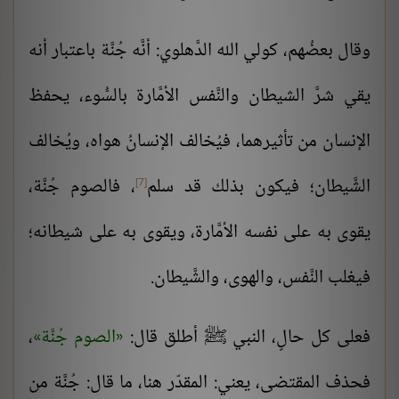
وقال بعضُهم، كولي الله الدَّهلوي: أنَّه جُنَّة باعتبار أنه
يقي شرَّ الشيطان والنَّفس الأمَّارة بالسُّوء، يحفظ
الإنسان من تأثيرهما، فيُخالف الإنسانُ هواه، ويُخالف
الشَّيطان؛ فيكون بذلك قد سلم
، فالصوم جُنَّة،
[7]
يقوى به على نفسه الأمَّارة، ويقوى به على شيطانه؛
فيغلب النَّفس، والهوى، والشَّيطان.
فعلى كل حالٍ، النبي ﷺ أطلق قال:
الصوم جُنَّة
،
فحذف المقتضى، يعني: المقدّر هنا، ما قال: جُنَّة من