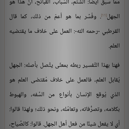
مما سبق أيضًا: الشَّتم، السِّباب، القبائح، أنَّ هذا هو
الجهل
. وفُسِّر بما هو أعمّ من ذلك، كما قال
[11]
القرطبي -رحمه الله-: العمل على خلاف ما يقتضيه
العلم.
فهنا بهذا التَّفسير ربطه بمعنًى يتَّصل بأصله: الجهل
يُقابل العلم، فالعمل على خلاف مُقتضى العلم هو
الذي يُوقع الإنسان بأنواع من السَّفه، والهبوط
بكلامه، وتصرُّفاته، وتعامُله، ونحو ذلك؛ ولهذا قالوا:
أي لا يفعل شيئًا من فعل أهل الجهل. قالوا: كالصِّياح،