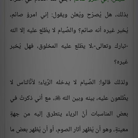
بذلك، هل يُصرّح ويُعلن ويقول: إني امرؤ صائم،
يُخبر غيره أنه صائم؟ والصِّيام لا يطّلع عليه إلا الله
-تبارك وتعالى-،لا يطّلع عليه المخلوق، فهل يُخبر
غيره؟
ولذلك قالوا: الصِّيام لا يدخله الرِّياء؛ لأنَّالناس لا
يطَّلعون عليه، بينه وبين الله
، مع أني ذكرتُ في

بعض المناسبات أنَّ الرياء يتطرق إليه من جهةٍ
معينةٍ، وهو أن يُظهر آثار الصوم، أو أن يُظهر بعض ما