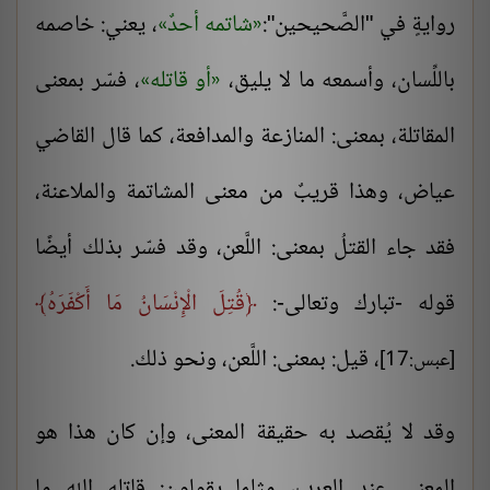
روايةٍ في "الصَّحيحين":
شاتمه أحدٌ
، يعني: خاصمه
باللِّسان، وأسمعه ما لا يليق،
أو قاتله
، فسّر بمعنى
المقاتلة، بمعنى: المنازعة والمدافعة، كما قال القاضي
عياض، وهذا قريبٌ من معنى المشاتمة والملاعنة،
فقد جاء القتلُ بمعنى: اللَّعن، وقد فسّر بذلك أيضًا
قوله -تبارك وتعالى-:
قُتِلَ الْإِنْسَانُ مَا أَكْفَرَهُ
، قيل: بمعنى: اللَّعن، ونحو ذلك.
[عبس:17]
وقد لا يُقصد به حقيقة المعنى، وإن كان هذا هو
المعنى عند العرب، مثلما يقولون: قاتله الله ما