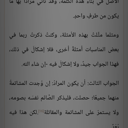
الأصل في بناء هذه الكلمة، وقد تأتي مُرادًا بها ما
يكون من طرفٍ واحدٍ.
ومثلما مثَّلتُ بهذه الأمثلة، وكنتُ ذكرتُ ربما في
بعض المناسبات أمثلةً أخرى، فلا إشكالَ في ذلك،
فهذا الجواب جيدٌ، ولا إشكالَ فيه -إن شاء الله.
الجواب الثالث: أن يكون المرادُ: إن وُجدت المشاتمةُ
منهما جميعًا؛ حصلت، فليذكر الصَّائم نفسَه بصومه،
ولا يستمرّ على المشاتمة والمقاتلة
.لكن هذا فيه
[16]
بُعْدٌ.