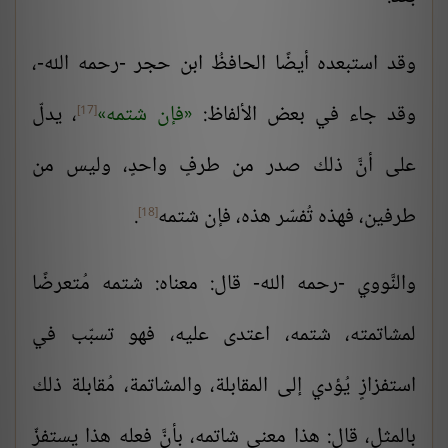
وقد استبعده أيضًا الحافظُ ابن حجر -رحمه الله-،
وقد جاء في بعض الألفاظ:
فإن شتمه
، يدلّ
[17]
على أنَّ ذلك صدر من طرفٍ واحدٍ، وليس من
طرفين، فهذه تُفسّر هذه، فإن شتمه
.
[18]
والنَّووي -رحمه الله- قال: معناه: شتمه مُتعرضًا
لمشاتمته، شتمه، اعتدى عليه، فهو تسبّب في
استفزازٍ يُؤدي إلى المقابلة، والمشاتمة، مُقابلة ذلك
بالمثل، قال: هذا معنى شاتمه، بأنَّ فعله هذا يستفزّ