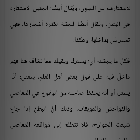
لاستتارهم عن العيون، ويُقال أيضًا: الجنين؛ لاستتاره
في البطن، ويُقال أيضًا: للجنّة؛ لكثرة أشجارها، فهي
تستر مَن بداخلها، وهكذا.
فكلّ ما يجنّك، أي: يسترك ويقيك مما تخاف هنا فهو
داخلٌ فيه على قول بعض أهل العلم، بمعنى: أنَّه
يستر، أو أنه يحفظ صاحبه من الوقوع في المعاصي
والفواحش والموبقات؛ وذلك أنَّ البطنَ إذا جاع
شبعت الجوارح، فلا تتطلع إلى مُواقعة المعاصي