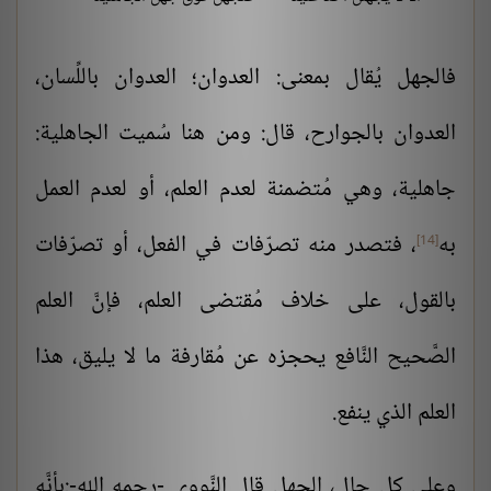
فالجهل يُقال بمعنى: العدوان؛ العدوان باللِّسان،
العدوان بالجوارح، قال: ومن هنا سُميت الجاهلية:
جاهلية، وهي مُتضمنة لعدم العلم، أو لعدم العمل
به
، فتصدر منه تصرّفات في الفعل، أو تصرّفات
[14]
بالقول، على خلاف مُقتضى العلم، فإنَّ العلم
الصَّحيح النَّافع يحجزه عن مُقارفة ما لا يليق، هذا
العلم الذي ينفع.
وعلى كل حالٍ، الجهل قال النَّووي -رحمه الله-:بأنَّه