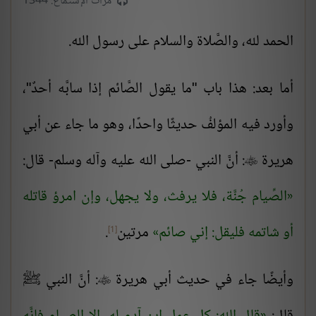
مرات الإستماع: 1344
الحمد لله، والصَّلاة والسلام على رسول الله.
أما بعد: هذا باب "ما يقول الصَّائم إذا سابَّه أحدٌ"،
وأورد فيه المؤلفُ حديثًا واحدًا، وهو ما جاء عن أبي
هريرة
: أنَّ النبي -صلى الله عليه وآله وسلم- قال:

الصِّيام جُنَّة، فلا يرفث، ولا يجهل، وإن امرؤ قاتله
أو شاتمه فليقل: إني صائم
مرتين
.
[1]
وأيضًا جاء في حديث أبي هريرة
: أنَّ النبي ﷺ
