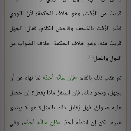
قريبٌ من الرَّفث، وهو خلاف الحكمة؛ لأنَّ النَّووي
فسَّر الرَّفث بالسّخف وفاحش الكلام، فقال: الجهل
قريبٌ منه، وهو خلاف الحكمة، خلاف الصَّواب من
القول والفعل
.
[15]
ثم عقب ذلك بالفاء:
فإن سابَّه أحدٌ
لما نهاه عن أن
يجهل، ونحو ذلك، فإن استفزّ ماذا يفعل؟ إن حصل
عليه عدوانٌ، فهل يُقابل ذلك بالمثل؟ هو لا يبتدئ
غيره، لكن إن ابتدأه أحدٌ:
فإن سابَّه أحدٌ
، وفي