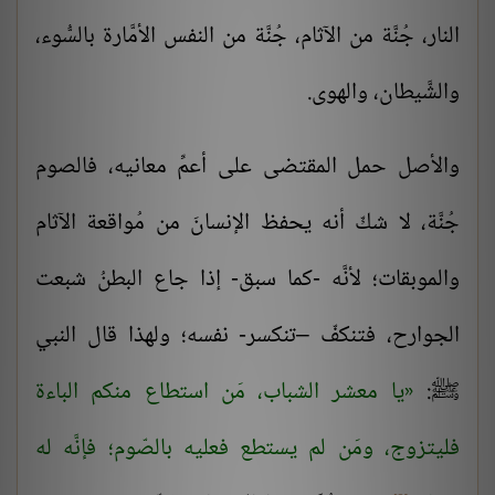
النار، جُنَّة من الآثام، جُنَّة من النفس الأمَّارة بالسُّوء،
والشَّيطان، والهوى.
والأصل حمل المقتضى على أعمِّ معانيه، فالصوم
جُنَّة، لا شكّ أنه يحفظ الإنسانَ من مُواقعة الآثام
والموبقات؛ لأنَّه -كما سبق- إذا جاع البطنُ شبعت
الجوارح، فتنكفّ –تنكسر- نفسه؛ ولهذا قال النبي
ﷺ:
يا معشر الشباب، مَن استطاع منكم الباءة
فليتزوج، ومَن لم يستطع فعليه بالصّوم؛ فإنَّه له