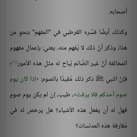
أصحابه.
وكذلك أيضًا فسَّره القرطبي في "المفهم" بنحوٍ من
هذا، وذكر أنَّ ذلك لا يُفهم منه، يعني: بإعمال مفهوم
المخالفة أنَّ غير الصَّائم يُباح له مثل هذه الأمور
؛
[10]
فإنَّ النبي ﷺ ذكر ذلك مُقيدًا بالصوم:
إذا كان يوم
صوم أحدكم فلا يرفث
، طيب، إن لم يكن يوم صومٍ
فهل له أن يفعل هذه الأشياء؟ هل يرخص له في
مُقارفة هذه المدنسات؟