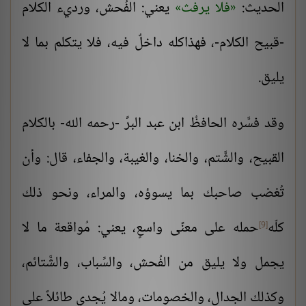
الحديث:
فلا يرفث
يعني: الفُحش، ورديء الكلام
-قبيح الكلام-، فهذاكله داخلٌ فيه، فلا يتكلم بما لا
يليق.
وقد فسَّره الحافظُ ابن عبد البرِّ -رحمه الله- بالكلام
القبيح، والشَّتم، والخنا، والغيبة، والجفاء، قال: وأن
تُغضب صاحبك بما يسوؤه، والمراء، ونحو ذلك
كلّه
حمله على معنًى واسعٍ، يعني: مُواقعة ما لا
[9]
يجمل ولا يليق من الفُحش، والسِّباب، والشَّتائم،
وكذلك الجدال، والخصومات، ومالا يُجدي طائلاً على