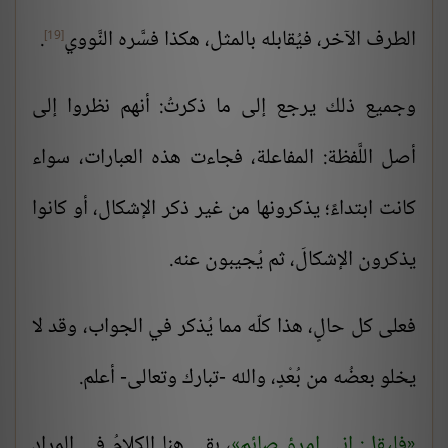
الطرف الآخر، فيُقابله بالمثل، هكذا فسَّره النَّووي
.
[19]
وجميع ذلك يرجع إلى ما ذكرتُ: أنهم نظروا إلى
أصل اللَّفظة: المفاعلة، فجاءت هذه العبارات، سواء
كانت ابتداءً؛ يذكرونها من غير ذكر الإشكال، أو كانوا
يذكرون الإشكالَ، ثم يُجيبون عنه.
فعلى كل حالٍ، هذا كلّه مما يُذكر في الجواب، وقد لا
يخلو بعضُه من بُعْدٍ، والله -تبارك وتعالى- أعلم.
فليقل: إني امرؤ صائم
، بقي هنا الكلامُ في المراد