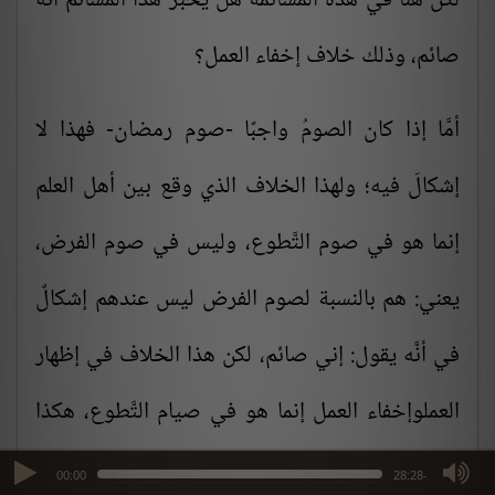
لكن هنا في هذه المشاتمة هل يُخبر هذا المشاتم أنَّه
صائم، وذلك خلاف إخفاء العمل؟
أمَّا إذا كان الصومُ واجبًا -صوم رمضان- فهذا لا
إشكالَ فيه؛ ولهذا الخلاف الذي وقع بين أهل العلم
إنما هو في صوم التَّطوع، وليس في صوم الفرض،
يعني: هم بالنسبة لصوم الفرض ليس عندهم إشكالٌ
في أنَّه يقول: إني صائم، لكن هذا الخلاف في إظهار
العملوإخفاء العمل إنما هو في صيام التَّطوع، هكذا
قالبعضُ أهل العلم.
max volume
00:00
-28:28