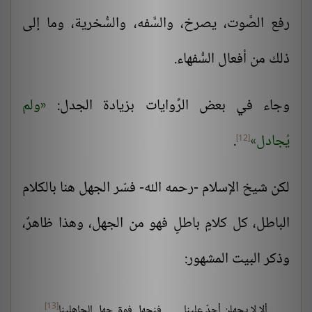
رفع الصَّوت، يصرخ، والسَّفه، والسُّخرية، وما إلى
ذلك من أفعال السُّفهاء.
وجاء في بعض الرِّوايات بزيادة الجدل:
ولم
يُجادل
.
[12]
لكن شيخ الإسلام -رحمه الله- فسّر الجهل هنا بالكلام
الباطل، كل كلامٍ باطلٍ فهو من الجهل، وهذا ظاهرٌ،
وذكر البيت المشهور:
[13]
ألا لا يجهلن أحدٌ علينا
فنجهل فوق جهل الجاهلينا