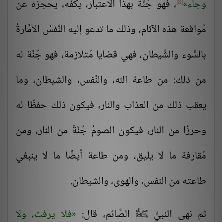
وجاء
، فهو جُنَّة بهذا الاعتبار، يكفّه، يحجزه عن
[8]
مُواقعة هذه الآثام، وذلك ما تدعو إليه النَّفسُ الأمَّارةُ
بالسُّوء والشَّيطان، فهي قضايا مُتلازمة، فهو جُنَّة له
من ذلك: من طاعة الله، والنَّفس، والشيطان، وما
يعقب ذلك من العذاب والنار، فيكون ذلك حفظًا له
وحرزًا من النار، فيكون الصومُ جُنَّةً من النار، ومن
مُقارفة ما لا يليق، ومن طاعة أيضًا ما لا ينبغي
طاعته من النفس، والهوى، والشيطان.
ثم نهى النبيُّ ﷺ الصَّائم، قال:
فلا يرفث، ولا