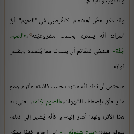
والذنوب والقبائح.
وقد ذكر بعضُ أهلالعلم -كالقُرطبي في "المفهم"- أنَّ
المراد: أنَّه يستره بحسب مشروعيَّته
،
الصوم
[3]
جُنَّة
، فينبغي للصَّائم أن يصونه مما يُفسده وينقص
ثوابَه.
ويحتمل أن يُراد أنَّه ستره بحسب فائدته وأثره، وهو
ما يتعلَّق بإضعاف الشَّهوات،
الصوم جُنَّة
، يعني: له
هذا الأثر؛ ولهذا أشار إليه-أو كأنَّه يُشير إلى ذلك-
بقوله بعده:
يدع شهوتَه ...
إلى آخره، فهذا يمكن