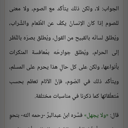
الجواب: لا، ولكن ذلك يتأكّد مع الصوم، ولا معنى
للصوم إذا كان الإنسانُ يكفّ عن الطَّعام والشَّراب،
ويُطلق لسانَه بالقبيح من القول، ويُطلق بصرَه بالنَّظر
إلى الحرام، ويُطلق جوارحَه بمُعافسة المنكرات
بأنواعها، ولكن على كل حالٍ هذا يحرم على المسلم،
ويتأكّد ذلك في الصّوم، فإنَّ الآثام تعظم بحسب
مُتعلّقاتها كما ذكرنا في مناسبات مختلفة.
قال:
ولا يجهل
فسَّره ابنُ عبدالبرِّ -رحمه الله- بنحوٍ