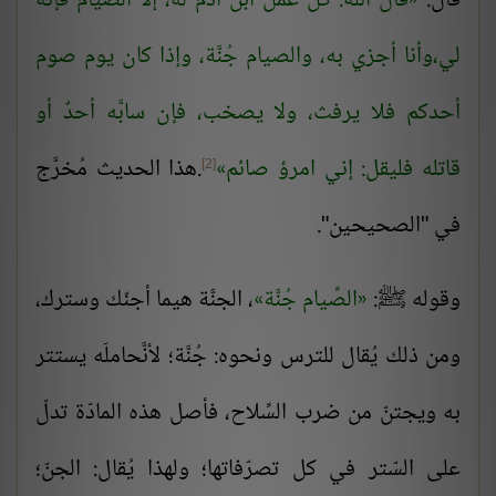
قال:
قال الله: كل عمل ابن آدم له، إلا الصيام فإنَّه
لي،وأنا أجزي به، والصيام جُنَّة، وإذا كان يوم صوم
أحدكم فلا يرفث، ولا يصخب، فإن سابَّه أحدٌ أو
قاتله فليقل: إني امرؤ صائم
.هذا الحديث مُخرَّج
[2]
في "الصحيحين".
وقوله ﷺ:
الصِّيام جُنَّة
، الجنَّة هيما أجنّك وسترك،
ومن ذلك يُقال للترس ونحوه: جُنَّة؛ لأنَّحاملَه يستتر
به ويجتنّ من ضرب السِّلاح، فأصل هذه المادّة تدلّ
على السّتر في كل تصرّفاتها؛ ولهذا يُقال: الجنّ؛