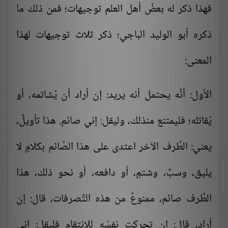
فهذا ذكر له بعضُ أهل العلم توجيهات؛ فمن ذلك ما
ذكره أبو الوليد الباجي؛ ذكر ثلاث توجيهات لهذا
المعنى:
الأول: أنَّه يحتمل أنه يريد: إن أراد أن يُشاتمه، أو
يُقاتله؛ فليمتنع منذلك، وليقل: إني صائم. هذا تأويلٌ،
يعني: الطَّرف الآخر اعتدى على هذا الصَّائم بكلامٍ لا
يليق، وسبٍّ، وشتمٍ، أو دافعه، أو نحو ذلك، هذا
الطَّرف صائم، ممنوعٌ من هذه التَّصرفات، قال: إن
أراد، قال: إن تحركت نفسُه للانتقام فليقل: إني