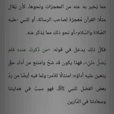
مما يُخبر به عنه من المعجزات ونحوها، كأن يُقال
مثلًا: القرآن مُعجزة لصاحب الرسالة، أو للنبي -عليه
الصَّلاة والسَّلام-،أو نحو ذلك مما يُذكر عنه.
فكلّ ذلك يدخل في قوله:
مَن ذُكرتُ عنده فلم
يُصلِّ عليَّ
، فهذا يكون قد شحَّ وامتنع من أداء حقٍّ
يتعين عليه أداؤه؛ امتثالًا للأمر؛ ولما فيه أيضًا من ردِّ
بعض الفضل للنبي ﷺ، فهو سببٌ في هدايتنا
وسعادتنا في الدَّارين.