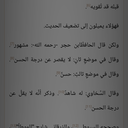
قبله قد تُقويه
.
[6]
فهؤلاء يميلون إلى تضعيف الحديث.
ولكن قال الحافظُ
ابن حجر
-رحمه الله-: مشهور
.
[7]
وقال في موضعٍ ثانٍ: لا يقصر عن درجة
الحسن
.
[8]
وقال في موضعٍ ثالثٍ: حسنٌ
.
[9]
وقال السَّخاوي: له شاهدٌ
. وذكر أنَّه لا يقلّ عن
[10]
درجة
الحسن
.
[11]
وصححه
السيوطي
،
والزرقاني شارح "الموطأ"
،
[13]
[12]