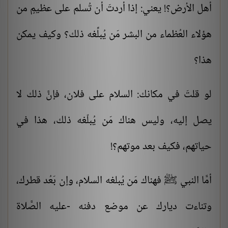
أهل الأرض؟! يعني: إذا أردتَ أن تُسلم على عظيمٍ من
هؤلاء العُظماء من البشر مَن يُبلِّغه ذلك؟ وكيف يمكن
هذا؟
لو قلتَ في مكانك: السلام على فلان، فإنَّ ذلك لا
يصل إليه، وليس هناك مَن يُبلّغه ذلك، هذا في
حياتهم، فكيف بعد موتهم؟!
أمَّا النبي ﷺ فهناك مَن يُبلغه السلام، وإن بَعُد قطرك،
وتناءت ديارك عن موضع دفنه -عليه الصَّلاة