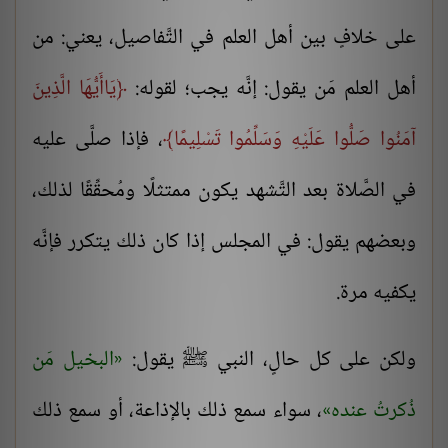
على خلافٍ بين أهل العلم في التَّفاصيل، يعني: من
أهل العلم مَن يقول: إنَّه يجب؛ لقوله:
يَاأَيُّهَا الَّذِينَ
آمَنُوا صَلُّوا عَلَيْهِ وَسَلِّمُوا تَسْلِيمًا
، فإذا صلَّى عليه
في الصَّلاة بعد التَّشهد يكون ممتثلًا ومُحقِّقًا لذلك،
وبعضهم يقول: في المجلس إذا كان ذلك يتكرر فإنَّه
يكفيه مرة.
ولكن على كل حالٍ، النبي ﷺ يقول:
البخيل مَن
ذُكرتُ عنده
، سواء سمع ذلك بالإذاعة، أو سمع ذلك