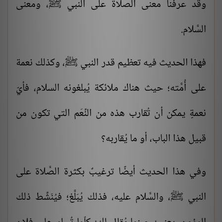
وقد عرفنا معنى الصلاة على النبي ﷺ، ومعنى
السَّلام
.
فهذا الحديث فيه تعظيم قدر النبي ﷺ، وكذلك نعمة
على أُمَّته؛ حيث هناك ملائكة يُبلغونه السلام، فأيّ
نعمةٍ يمكن أن تُقارب هذه من النِّعَم التي تكون من
قبيل هذا الباب، أو ما يُقاربه؟
وفي هذا الحديث أيضًا ترغيبٌ بكثرة الصَّلاة على
النبي ﷺ، والسَّلام عليه، فذلك يُبَلَّغ؛ فيُنَشِّط ذلك