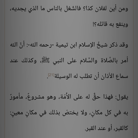
ومن أين لفلان كذا؟ فالشّغل بالناس ما الذي يجديه،
وينفع به قائله؟!
وقد ذكر شيخُ الإسلام
ابن تيمية
-رحمه الله-: أنَّ الله
أمر بالصَّلاة والسَّلام على النبي ﷺ، وكذلك عند
سماع الأذان أن تطلب له الوسيلة
.
[21]
يقول: فهذا حقٌّ له على الأُمّة، وهو مشروعٌ، مأمورٌ
به في كل مكانٍ، ولا يختصّ بذلك في مكانٍ معينٍ:
كالقبر، أو عند القبر.