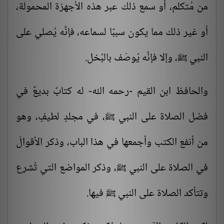
من مُتكلم، أو سمع ذلك عبر هذه الأجهزة المحمولة،
أو غير ذلك مما يكون سببًا لسماعه، فإنَّه يُصلي على
النبي
، وإلا فإنَّه يُوصَف بالبُخل.
ﷺ
والحافظ
ابن القيم
-رحمه الله- له كتابٌ بديعٌ في
فضل الصلاة على النبي
، في مجلدٍ لطيفٍ، وهو
ﷺ
من أنفع الكتب وأجمعها في هذا الباب، وذكر الأقوالَ
في الصلاة على النبي
، وذكر المواضع التي تُشرع
ﷺ
وتتأكد الصلاة على النبي
فيها.
ﷺ