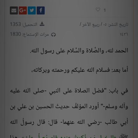
انشر تغريدة
شارك على فيسبوك
أرسل بر
شارك على غو
1
تاريخ النشر: ٠٥ / ربيع الآخر /
التحميل: 1353
١٤٣٦
مرات الإستماع: 1830
الحمد لله، والصَّلاة والسَّلام على رسول الله.
أما بعد: فسلام الله عليكم ورحمته وبركاته،
في باب: "فضل الصلاة على النبي -صلى الله عليه
وآله وسلم-" أورد المؤلفُ حديثَ
الحسين
بن
علي بن
أبي طالب
-رضي الله عنهما- قال: قال رسولُ الله