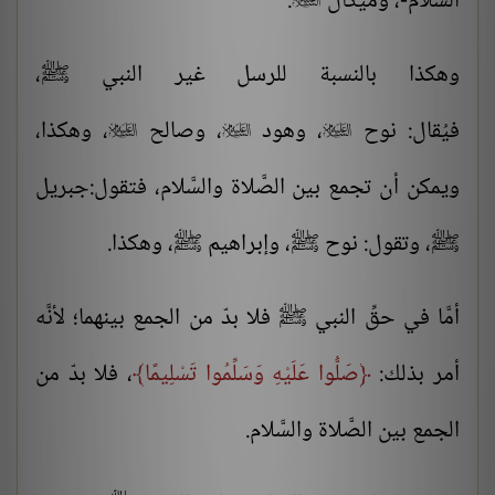
السلام-، وميكال
.
وهكذا بالنسبة للرسل غير النبي ﷺ،
فيُقال:
نوح
، وهود
، وصالح
، وهكذا،



ويمكن أن تجمع بين الصَّلاة والسَّلام، فتقول:
جبريل
ﷺ، وتقول
: نوح
ﷺ، وإبراهيم ﷺ، وهكذا.
أمَّا في حقِّ النبي ﷺ فلا بدّ من الجمع بينهما؛ لأنَّه
أمر بذلك:
صَلُّوا عَلَيْهِ وَسَلِّمُوا تَسْلِيمًا
، فلا بدّ من
الجمع بين الصَّلاة والسَّلام.