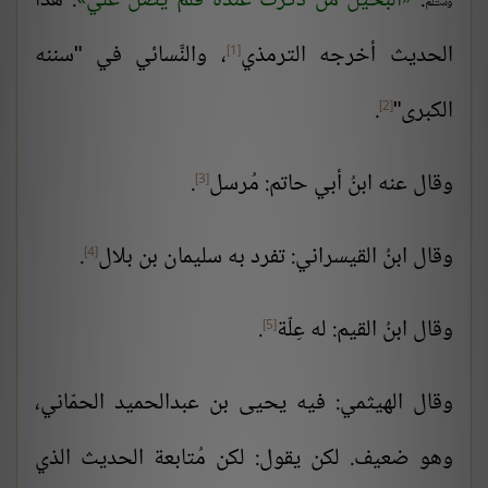
ﷺ:
البخيل مَن ذُكرتُ عنده فلم يُصلِّ عليَّ
. هذا
الحديث أخرجه
الترمذي
، و
النَّسائي
في "سننه
[1]
الكبرى"
.
[2]
وقال عنه
ابنُ أبي حاتم:
مُرسل
.
[3]
وقال ابنُ القيسراني: تفرد به
سليمان
بن
بلال
.
[4]
وقال
ابنُ القيم
: له عِلّة
.
[5]
وقال الهيثمي: فيه
يحيى
بن عبدالحميد الحمّاني،
وهو ضعيف. لكن يقول: لكن مُتابعة الحديث الذي