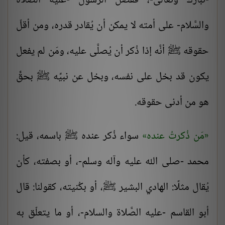
-تبارك وتعالى-، ففضل الرسول -عليه الصَّلاة
والسَّلام- على أمته لا يمكن أن يُقادر قدره، ومن أقلّ
حقوقه ﷺ أنَّه إذا ذُكر أن يُصلَّى عليه، ومَن لم يفعل
يكون قد بخل على نفسه، وبخل عن نبيِّه ﷺ بحقٍّ
هو من أدنى حقوقه.
مَن ذُكرتُ عنده
سواء ذُكر عنده ﷺ باسمه، قيل:
محمد -صلى الله عليه وآله وسلم-، أو بصفته، كأن
يُقال مثلًا: الهادي البشير ﷺ، أو بكُنيته، كقولنا: قال
أبو القاسم -عليه الصَّلاة والسلام-، أو ما يتعلّق به