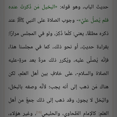
حديثَ الباب، وهو قوله:
البخيل مَن ذُكرتُ عنده
فلم يُصلِّ عليَّ
- وجوب الصلاة على النبي ﷺ عند
ذكره مطلقًا، يعني: كلّما ذُكِرَ، ولو في المجلس مرارًا:
بقراءة حديثٍ، أو نحو ذلك، كما في مجلسنا هذا،
فإنَّه يُصلَّى عليه، ويُكرر ذلك مرةً بعد مرةٍ-عليه
الصلاة والسلام-، على خلافٍ بين أهل العلم، لكن
هناك مَن ذهب إلى أنه يجب؛ لأنَّه وصفه بالبخل،
والبُخل لا يجوز، وقد ذهب إلى ذلك جمعٌ من أهل
العلم: كالإمام
الطّحاوي
، والحليمي
، وغير هؤلاء،
[16]