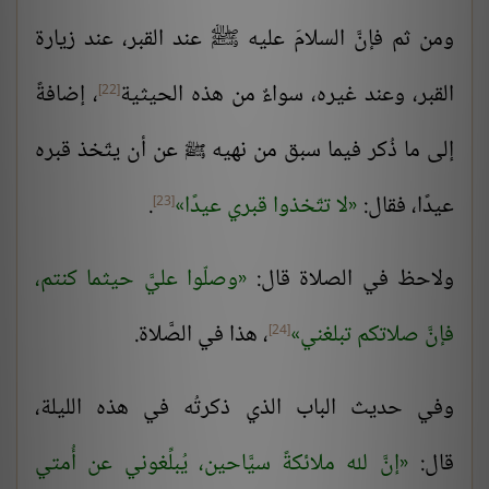
ومن ثم فإنَّ السلامَ عليه ﷺ عند القبر، عند زيارة
القبر، وعند غيره، سواءٌ من هذه الحيثية
، إضافةً
[22]
إلى ما ذُكر فيما سبق من نهيه
عن أن يتّخذ قبره
ﷺ
عيدًا، فقال:
لا تتّخذوا قبري عيدًا
.
[23]
ولاحظ في الصلاة قال:
وصلّوا عليَّ حيثما كنتم،
فإنَّ صلاتكم تبلغني
، هذا في الصَّلاة.
[24]
وفي حديث الباب الذي ذكرتُه في هذه الليلة،
قال:
إنَّ لله ملائكةً سيَّاحين، يُبلِّغوني عن أُمتي