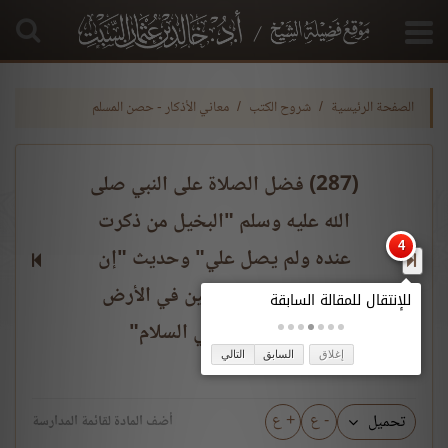
الصفحة الرئيسية
شروح الكتب
معاني الأذكار - حصن المسلم
(287) فضل الصلاة على النبي صلى
الله عليه وسلم "البخيل من ذكرت
عنده ولم يصل علي" وحديث "إن
الله وملائكته سياحين في الأرض
يبلغوني من أمتي السلام"
إغلاق
السابق
التالي
- ع
+ ع
تحميل
أضف المادة لقائمة المدارسة