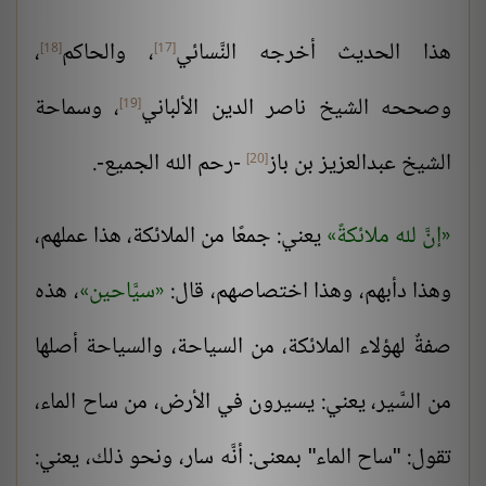
هذا الحديث أخرجه
النَّسائي
، والحاكم
،
[18]
[17]
وصححه الشيخ ناصر الدين
الألباني
، وسماحة
[19]
الشيخ
عبدالعزيز بن باز
-رحم الله الجميع-.
[20]
إنَّ لله ملائكةً
يعني: جمعًا من الملائكة، هذا عملهم،
وهذا دأبهم، وهذا اختصاصهم، قال:
سيَّاحين
، هذه
صفةٌ لهؤلاء الملائكة، من السياحة، والسياحة أصلها
من السَّير، يعني: يسيرون في الأرض، من ساح الماء،
تقول: "ساح الماء" بمعنى: أنَّه سار، ونحو ذلك، يعني: