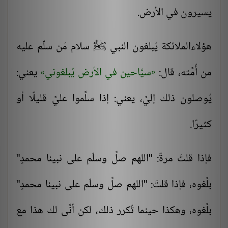
يسيرون في الأرض.
هؤلاءالملائكة يُبلغون النبي ﷺ سلام مَن سلّم عليه
من أُمَّته، قال:
سيَّاحين في الأرض يُبلغوني
يعني:
يُوصلون ذلك إليَّ، يعني: إذا سلَّموا عليَّ قليلًا أو
كثيرًا.
فإذا قلتَ مرةً: "اللهم صلِّ وسلّم على نبينا محمدٍ"
بلَّغوه، فإذا قلتَ: "اللهم صلِّ وسلّم على نبينا محمدٍ"
بلَّغوه، وهكذا حينما تُكرر ذلك، لكن أنَّى لك هذا مع