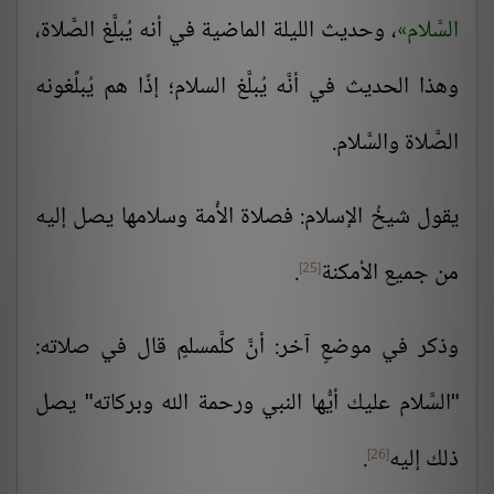
السَّلام
، وحديث الليلة الماضية في أنه يُبلَّغ الصَّلاة،
وهذا الحديث في أنَّه يُبلَّغ السلام؛ إذًا هم يُبلِّغونه
الصَّلاة والسَّلام.
يقول شيخُ الإسلام: فصلاة الأُمة وسلامها يصل إليه
من جميع الأمكنة
.
[25]
وذكر في موضعٍ آخر: أنَّ كلَّ
مسلمٍ
قال في صلاته:
"السَّلام عليك أيُّها النبي ورحمة الله وبركاته" يصل
ذلك إليه
.
[26]