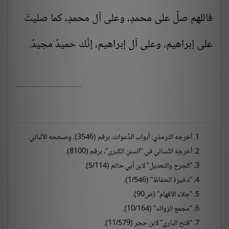
فاللهم صلِّ على محمدٍ، وعلى آل محمدٍ، كما صليتَ
على
إبراهيم
، وعلى آل
إبراهيم،
إنَّك
حميدٌ
مجيدٌ.
أخرجه الترمذي: أبواب الدَّعوات، برقم (3546)، وصححه الألباني.
أخرجه النَّسائي في "السنن الكبرى"، برقم (8100).
"الجرح والتعديل" لابن أبي حاتم (5/114).
"ذخيرة الحفاظ" (1/546).
"جلاء الأفهام" (ص90).
"مجمع الزوائد" (10/164).
"فتح الباري" لابن حجر (11/579).