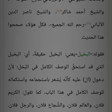
والشيخ
أحمد
شاكر
، والشيخ ناصر الدين
[14]
الألباني
-رحم الله الجميع-، فكلّ هؤلاء صححوا
[15]
هذا الحديث.
فقوله:
البخيل
يعني: البخيل حقيقةً، أي: البخيل
الذي قد استحقَّ الوصفَ الكامل في البُخل؛ لأنَّ
دخول (ال) عليه كأنَّه يُشعر باستجماعه واستكماله
للوصف الكامل في هذا الباب، كما تقول: الكريم
فلان، والعالم فلان، والشُّجاع فلان، والرجل فلان.