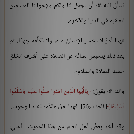
نسأل الله
أن يجعل لنا ولكم ولإخواننا المسلمين

العاقبة في الدنيا والآخرة.
فهذا أمرٌ لا يخسر الإنسانُ منه، ولا يُكلِّفه جهدًا، ثم
بعد ذلك ينحبس لسانُه عن الصلاة على أشرف الخلق
-عليه الصلاة والسلام-.
والله
يقول:
يَاأَيُّهَا الَّذِينَ آمَنُوا صَلُّوا عَلَيْهِ وَسَلِّمُوا

تَسْلِيمًا
، فهذا أمرٌ، والأمر يُفيد الوجوب.
[الأحزاب:56]
وقد أخذ بعضُ أهل العلم من هذا الحديث –أعني: