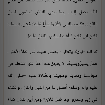
المؤمن، يعني: حينما يُقال لك: كلّما تُسلم على فلانٍ
فإنَّه يصل إليه، ربما يبقى الناسُ يُسلمون الليل
والنَّهار، فكيف بالنبي ﷺ والمبلِّغ مَلَكٌ؟ فلان، باسمك:
فلان ابن فلان يُبلِّغك السلام، النَّاقل مَلَكٌ!
ثم الله -تبارك وتعالى- يُصلي عليك في الملأ الأعلى،
عملٌ يسيرٌوبسيطٌ، لا يعجز عنه أحدٌ، فلو اشتغلنا في
مجالسنا وذهابنا ومجيئنا بالصَّلاة عليه -صلى الله
عليه وآله وسلم- أفضل لنا من القيل والقال، والكلام
في زيدٍ وعمرو، وما فعل فلان؟ ومن أين لفلان كذا؟