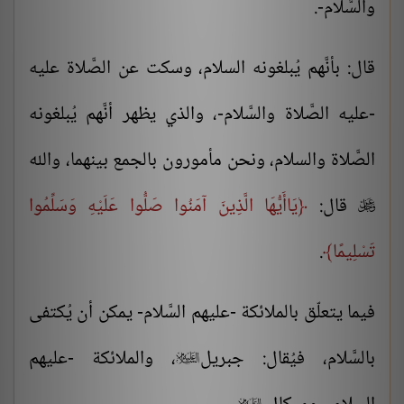
والسَّلام-.
قال: بأنَّهم يُبلغونه السلام، وسكت عن الصَّلاة عليه
-عليه الصَّلاة والسَّلام-، والذي يظهر أنَّهم يُبلغونه
الصَّلاة والسلام، ونحن مأمورون بالجمع بينهما، والله
قال:
يَاأَيُّهَا الَّذِينَ آمَنُوا صَلُّوا عَلَيْهِ وَسَلِّمُوا

تَسْلِيمًا
.
فيما يتعلّق بالملائكة -عليهم السَّلام- يمكن أن يُكتفى
بالسَّلام، فيُقال:
جبريل
، والملائكة -عليهم

