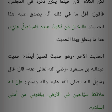
لكن الكلام الآن حينما يُكرر ذكره في المجلس،
فأقول: أقلّ ما في ذلك أنَّه يصدق عليه هذا
الحديث:
البخيل مَن ذُكرتُ عنده فلم يُصلِّ عليَّ
،
هذا ما يتعلق بهذا الحديث.
الحديث الآخر -وهو حديثٌ قصيرٌ أيضًا-: حديث
عبدالله بن مسعود -رضي الله تعالى عنه- قال: قال
رسولُ الله -صلى الله عليه وآله وسلم-:
إنَّ لله
ملائكةً سيَّاحين في الأرض، يبلغوني من أُمتي
السلام
.