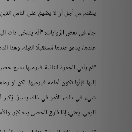
يتقدم من أجل أن لا يضيق على الناس الذين ي
جاء في بعض الرِّوايات: "أنَّه يتنحّى ذات الي
عندها، يدعو عندها مُستقبلًا القبلة، وهذا الد
"ثم يأتي الجمرة الثانية فيرميها بسبع حصيات
إليها فإنَّها تكون أمامه فيرميها، لكن لو رما
شيء في ذلك، الأمر في ذلك يسيرٌ، يُكبر أيضً
الرمي، يعني: إذا فارق الحصى يده كبَّر، والأم