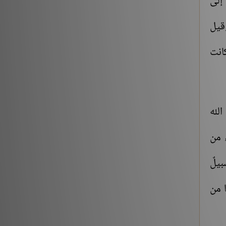
إلى
وقيل
كانت
الله
 من
بيلٌ
ا من