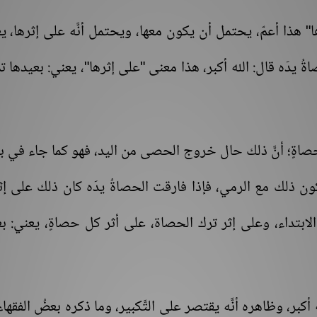
ا" هذا أعمّ، يحتمل أن يكون معها، ويحتمل أنَّه على إثرها، ي
ةُ يدَه قال: الله أكبر، هذا معنى "على إثرها"، يعني: بعيدها تما
كل حصاةٍ؛ أنَّ ذلك حال خروج الحصى من اليد، فهو كما جاء في
ون ذلك مع الرمي، فإذا فارقت الحصاةُ يدَه كان ذلك على إث
الابتداء، وعلى إثر ترك الحصاة، على أثر كل حصاةٍ، يعني: ب
ه أكبر، وظاهره أنَّه يقتصر على التَّكبير، وما ذكره بعضُ الفقها