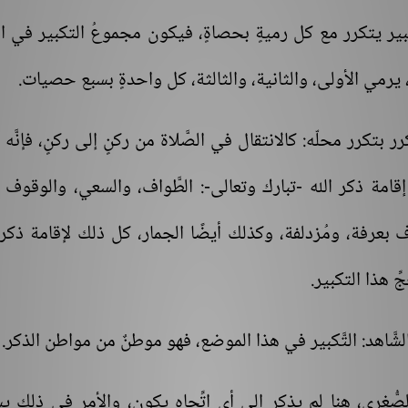
لتكبير يتكرر مع كل رميةٍ بحصاةٍ، فيكون مجموعُ التكبير في ا
 يرمي الأولى، والثانية، والثالثة، كل واحدةٍ بسبع حصيات.
رر بتكرر محلّه: كالانتقال في الصَّلاة من ركنٍ إلى ركنٍ، فإنَّه ي
إقامة ذكر الله -تبارك وتعالى-: الطَّواف، والسعي، والوقوف
ف بعرفة، ومُزدلفة، وكذلك أيضًا الجمار، كل ذلك لإقامة ذكر 
ِ هذا التكبير.
َّاهد: التَّكبير في هذا الموضع، فهو موطنٌ من مواطن الذكر.
ُّغرى، هنا لم يذكر إلى أي اتِّجاهٍ يكون، والأمر في ذلك يس