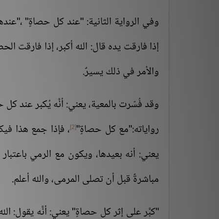
وفي الرواية الثانية: "عند كل حصاةٍ" ،"عنده
إذا فارقت يده قال: الله أكبر، إذا فارقت الحصا
والأمر في ذلك يسيرٌ.
وقد فُسّرت بالمعية، يعني: أنَّه يُكبر عند 
رواياته:"مع كل حصاةٍ"
، فإذا جمع هذا فيك
[2]
يعني: أنه بعيدها، ويكون مع الرمي باعتبار 
مباشرةً قبل أن تصلى المرمى، والله أعلم.
"كبَّر على إثر كل حصاةٍ" يعني: أنَّه يقول: الل