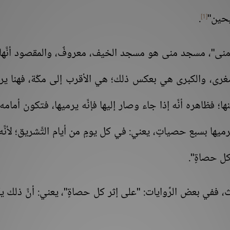
يحين"
.
[1]
منى"، مسجد منى هو مسجد الخيف، معروفٌ، والمقصود أنَّها 
ُّغرى، والكبرى هي بعكس ذلك؛ هي الأقرب إلى مكّة، فهنا ير
 فظاهره أنَّه إذا جاء وصار إليها فإنَّه يرميها، فتكون أمامه،
يها بسبع حصياتٍ، يعني: في كل يومٍ من أيام التَّشريق؛ لأنَّ
كل حصاةٍ".
اث، ففي بعض الرِّوايات: "على إثر كل حصاةٍ"، يعني: أنَّ ذلك 