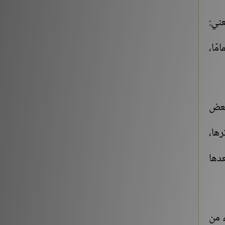
[3] من قوله تعالى: {يَوْمَ نَقُولُ لِجَهَنَّمَ هَلِ امْتَلَأْتِ}
عني:
الآية:30 إلى آخر السورة
مًا،
التفسير والتدبر
176213
حديث «إنما الأعمال بالنيات..» (1-2)
شروح الكتب
259561
 بعض
حديث «إن الله لا ينظر إلى أجسامكم..» إلى «إذا
رها،
التقى المسلمان بسيفيهما..»
شروح الكتب
عدها
212882
‏(22) لَبَّيْكَ اللَّهُمَّ لَبَّيْكَ، لَبَّيْكَ لاَ شَرِيكَ لَكَ لَبَّيْكَ، إِنَّ
الْحَمْدَ، وَالنِّعْمَةَ، لَكَ وَالْمُلْكَ، لاَ شَرِيكَ لَكَ – الجزء
الثاني
ء من