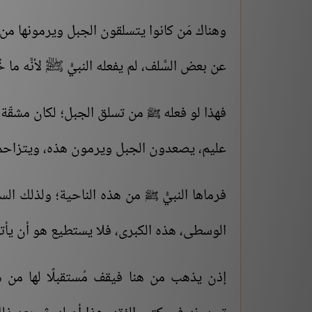
وهناك مَن كانوا يتسلقون الجبل ويرمونها من 
عن بعض السَّلف، لم يفعله النبيُّ ﷺ لأنَّه ما خ
فهذا لو فعله
من تسلق الجبل؛ لكان مشقّة عظ
ﷺ
عليم، يصعدون الجبل ويرمون هذه، ويتزاحمو
فرماها النبيُّ
من هذه الناحية؛ ولذلك السن
ﷺ
الوسطى، هذه الكبرى، فلا يستطيع هو أن يأت
إذن يذهب من هنا فيقف مُستقبلًا لها من 