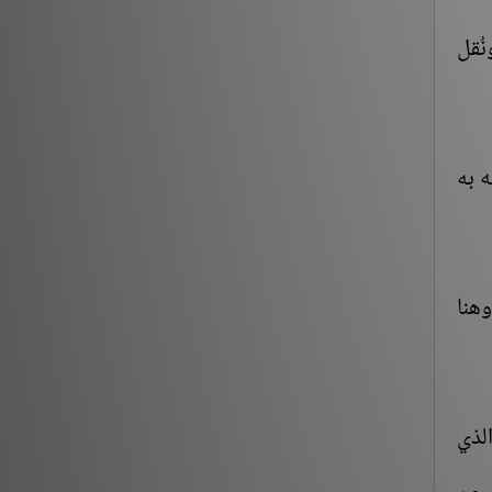
نُقل
ه به
هنا
لذي