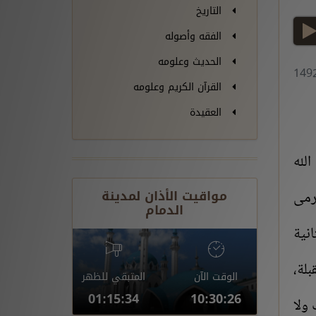
التاريخ
play
الفقه وأصوله
الحديث وعلومه
القرآن الكريم وعلومه
العقيدة
الله
مواقيت الأذان لمدينة
رمى
الدمام
انية
بلة،
الوقت الآن
المتبقي للظهر
01:15:33
10:30:27
 ولا