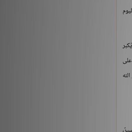
شروح الكتب
186196
ليوم
ُكبر
 على
الله
يرٌ،