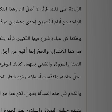
الزيادة على ذلك؛ فإنَّه لا أصلَ له، وهذا ا
الواحد من أيام التَّشريق إحدى وعشرين مرةً،
وهكذا كل عبادةٍ شُرع فيها التَّكبير، فإنَّه يتك
مع هذا الانتقال، والحجّ إنما أُقيم من أجل 
الصفا والمروة، والسَّعي بينهما، كذلك الوقو
-جلَّ جلاله، وتقدَّست أسماؤه-، فهو شعار الحجّ
والكلام في هذه المسألة يطول، لكن هذا هو الش
يتقدم -عليه الصلاة والسلام- بعد الجمرة الص