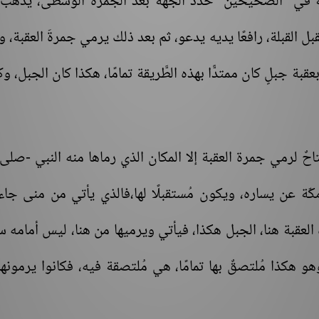
واية في "الصحيحين" حدد الجهة بعد الجمرة الوسطى، يذهب 
بل القبلة، رافعًا يديه يدعو، ثم بعد ذلك يرمي جمرةَ العقبة، 
 بعقبة جبلٍ كان ممتدًّا بهذه الطَّريقة تمامًا، هكذا كان الجبل، و
 لرمي جمرة العقبة إلا المكان الذي رماها منه النبي -صلى 
ّة عن يساره، ويكون مُستقبلًا لها،فالذي يأتي من منى جاء
 العقبة هنا، الجبل هكذا، فيأتي ويرميها من هنا، ليس أمامه س
 وهو هكذا مُلتصقٌ بها تمامًا، هي مُلتصقة فيه، فكانوا يرمونه