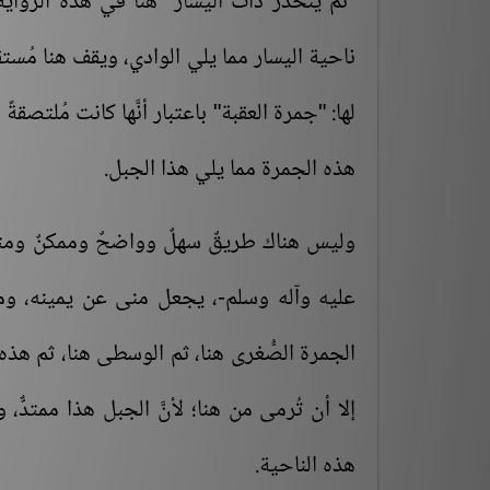
"ثم ينحدر ذات اليسار" هنا في هذه الرِّ
ناحية اليسار مما يلي الوادي، ويقف هنا مُستق
لها: "جمرة العقبة" باعتبار أنَّها كانت مُلتصقةً
هذه الجمرة مما يلي هذا الجبل.
وليس هناك طريقٌ سهلٌ وواضحٌ وممكنٌ ومتاحٌ
عليه وآله وسلم-، يجعل منى عن يمينه، ومك
الجمرة الصُّغرى هنا، ثم الوسطى هنا، ثم هذه
إلا أن تُرمى من هنا؛ لأنَّ الجبل هذا ممتدٌّ،
هذه الناحية.