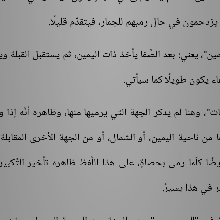
زدحمون في حال رميهم للجمار، فيتقدّم قليلًا.
مين"، يعني: بعد الصَّفا يأخذ ذات اليمين، ثم يستقبل القبلة و
عاء يكون طويلًا كما سيأتي.
"، وهنا لم يذكر الجهة التي يرميها منها، وظاهره أنَّه إذا
ها من ناحية اليمين، أو الشمال، أو من الجهة الأخرى المقابلة؛
ا كلّما رمى بحصاةٍ، على هذا اللَّفظ ظاهره تأخير التَّكبي
ر في هذا يسيرٌ.