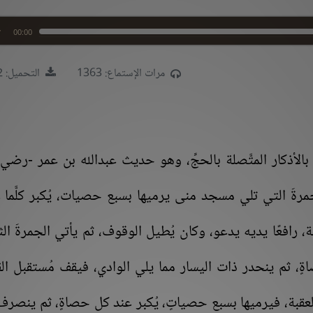
00:00
مرات الإستماع: 1363
التحميل: 1492
الأذكار المتَّصلة بالحجِّ، وهو حديث عبدالله بن عمر -رضي 
جمرةَ التي تلي مسجد منى يرميها بسبع حصيات، يُكبر كلَّما 
ة، رافعًا يديه يدعو، وكان يُطيل الوقوف، ثم يأتي الجمرةَ الث
ةٍ، ثم ينحدر ذات اليسار مما يلي الوادي، فيقف مُستقبل الق
العقبة، فيرميها بسبع حصياتٍ، يُكبر عند كل حصاةٍ، ثم ينصرف