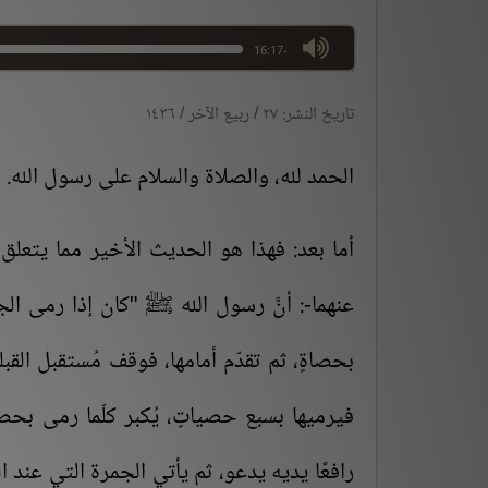
max volume
-16:17
تاريخ النشر: ٢٧ / ربيع الآخر / ١٤٣٦
الحمد لله، والصلاة والسلام على رسول الله.
أما بعد:
فهذا هو الحديث الأخير مما يتعلق ب
عنهما-: أنَّ رسول الله ﷺ "كان إذا رمى ال
بحصاةٍ، ثم تقدّم أمامها، فوقف مُستقبل القبل
فيرميها بسبع حصياتٍ، يُكبر كلّما رمى بحصا
رافعًا يديه يدعو، ثم يأتي الجمرة التي عند 