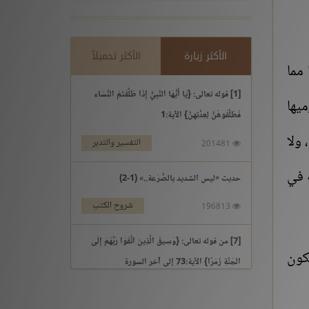
الأكثر زيارة
الأكثر تحميلاً
مما
[1] قوله تعالى: {يَا أَيُّهَا النَّبِيُّ إِذَا طَلَّقْتُمُ النِّسَاء
ميها
فَطَلِّقُوهُنَّ لِعِدَّتِهِنَّ} الآية:1
 ولا
التفسير والتدبر
201481
ه في
حديث «ليس الشديد بالصُّرَعة..» (1-2)
شروح الكتب
196813
[7] من قوله تعالى: {وَسِيقَ الَّذِينَ اتَّقَوْا رَبَّهُمْ إِلَى
يكون
الْجَنَّةِ زُمَرًا} الآية:73 إلى آخر السورة
التفسير والتدبر
195969