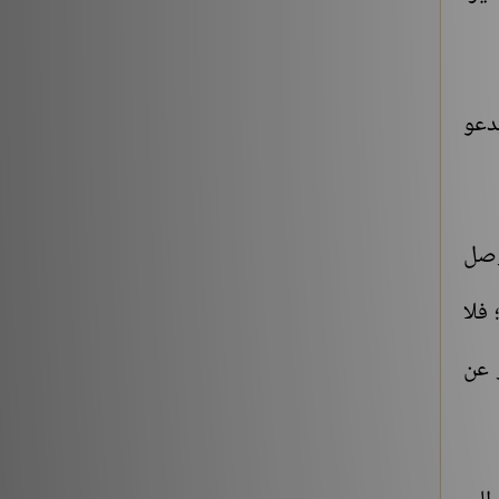
يدعو
 وصل
 فلا
ر عن