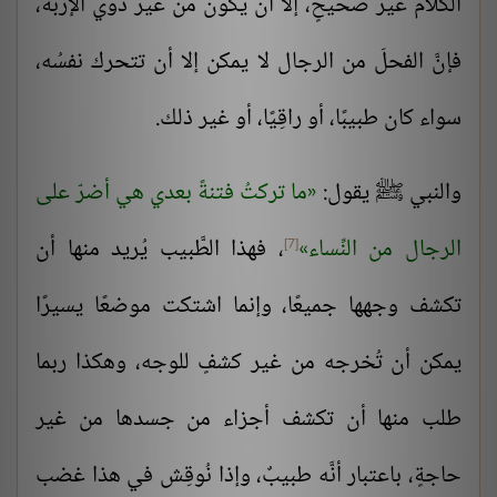
الكلام غير صحيحٍ، إلا أن يكون من غير ذوي الإربة،
فإنَّ الفحلَ من الرجال لا يمكن إلا أن تتحرك نفسُه،
سواء كان طبيبًا، أو راقِيًا، أو غير ذلك.
والنبي ﷺ يقول:
ما تركتُ فتنةً بعدي هي أضرّ على
الرجال من النِّساء
، فهذا الطَّبيب يُريد منها أن
[7]
تكشف وجهها جميعًا، وإنما اشتكت موضعًا يسيرًا
يمكن أن تُخرجه من غير كشفٍ للوجه، وهكذا ربما
طلب منها أن تكشف أجزاء من جسدها من غير
حاجةٍ، باعتبار أنَّه طبيبٌ، وإذا نُوقِش في هذا غضب