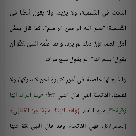
الثلاث في التَّسمية، ولا يزيد، ولا يقول أيضًا في
التَّسمية: "بسم الله الرحمن الرحيم"، كما قال بعضُ
أهل العلم، فإنَّ ذلك لم يرد، وإنما علَّمه النبيُّ ﷺ أن
يقول:"بسم الله"، ثم يقول سبع مرات.
والسّبع لها خاصية في أمورٍ كثيرةٍ نحن لا نُدركها، ولا
نعلمها، الفاتحة التي قال النبي ﷺ:
وما أدراك أنها
رُقية
، سبع آيات:
وَلَقَدْ آتَيْنَاكَ سَبْعًا مِنَ الْمَثَانِي
[8]
، فهي الفاتحة، وقد قال النبي
عنها
[الحجر:87]
ﷺ