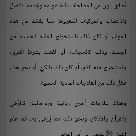
تُعالج بلونٍ من المعالجات -كما هو معلومٌ- مما يتّصل
بالأعشاب والمركبات المعروفة مما يتّخذ من هذه
المواد، أو كان ذلك باستخراج المادة الفاسدة من
الجسد، وذلك كالحجامة، أو الفصد بشرط العِرق،
ويُستخرج منه الدّم، أو كان ذلك بالكيّ، أو نحو هذا،
فكلّ ذلك من العلاجات الماديّة الحسيّة.
وهناك علاجات أخرى ربانية وروحانية: كالرُّقى
بالقرآن والأذكار، ونحو ذلك مما يُرقى به، كما علم
النبيُّ ﷺ عثمان بن أبي العاص.