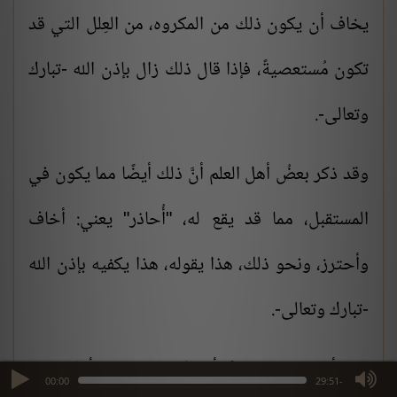
يخاف أن يكون ذلك من المكروه، من العِلل التي قد
تكون مُستعصيةً، فإذا قال ذلك زال بإذن الله -تبارك
وتعالى-.
وقد ذكر بعضُ أهل العلم أنَّ ذلك أيضًا مما يكون في
المستقبل، مما قد يقع له، "أُحاذر" يعني: أخاف
وأحترز، ونحو ذلك، هذا يقوله، هذا يكفيه بإذن الله
-تبارك وتعالى-.
الخطأ الذي يقع كثيرًا أنَّ الإنسان ربما يتأمّل جزءًا
max volume
00:00
-29:51