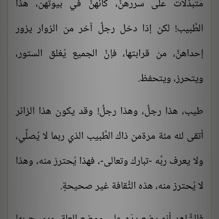
مُتبذلات على سررهنَّ، كأنهنَّ في بيوتهن، هذا
الطَّبيب! لكن إذا دخل رجلٌ آخر من الزوار يزور
إحداهنَّ، من قرابتها، فإنَّ الجميع يُغلق الستور،
ويتحرز، ويتحفظ.
طيب، هذا رجلٌ، وهذا رجلٌ! وقد يكون هذا الزائر
أتقى لله مئة مرةمن ذاك الطَّبيب الذي ربما لا يُصلِّي،
ولا يعرف ربَّه -تبارك وتعالى-، فهذا يُحترز منه، وهذا
لا يُحترز منه، هذه الثَّقافة غير صحيحةٍ.