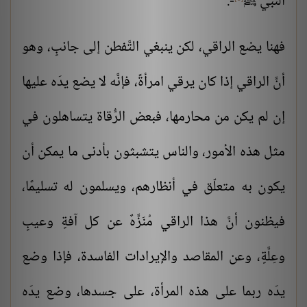
النبي
-.
ﷺ
فهنا يضع الراقي، لكن ينبغي التَّفطن إلى جانبٍ، وهو
أنَّ الراقي إذا كان يرقي امرأةً، فإنَّه لا يضع يدَه عليها
إن لم يكن من محارمها، فبعض الرُّقاة يتساهلون في
مثل هذه الأمور، والناس يتشبثون بأدنى ما يمكن أن
يكون به متعلّق في أنظارهم، ويسلمون له تسليمًا،
فيظنون أنَّ هذا الراقي مُنَزَّهٌ عن كل آفةٍ وعيبٍ
وعِلَّةٍ، وعن المقاصد والإيرادات الفاسدة، فإذا وضع
يدَه ربما على هذه المرأة، على جسدها، وضع يدَه