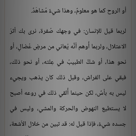
أو الروح كما هو معلومٌ، وهذا شيءٌ مُشاهَدٌ.
لربما قيل للإنسان: في وجهك صُفرة، نرى بك أثرَ
الاعتلال، ولربما أُوهم أنَّه يُعاني من مرضٍ عُضالٍ، أو
نحو هذا، أو شكَّ الطبيبُ في عِلته، أو نحو ذلك،
فبقي على الفراش، وقبل ذلك كان يذهب ويجيء
ليس به بأسٌ، لكن حينما أُلقي ذلك في روعه أصبح
لا يستطيع النهوض والحركة والمشي، وليس في
جسده شيءٌ، فإذا قيل له: قد تبين من خلال الأشعة،