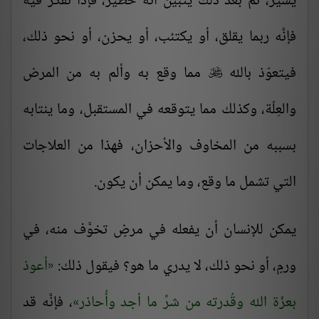
يسير، ثم بعد ذلك يتبين أنَّه خطيرٌ، فإذا تفكّر فيه
فإنَّه ربما يقلق، أو يكتئب، أو يحزن، أو نحو ذلك،
فيتعوّذ بالله
مما وقع به وألم به من المرض

والعِلّة، وكذلك مما يتوقعه في المستقبل، وما ينتابه
بسببه من المخاوف والأحزان، فهذا من العلاجات
التي تشمل ما وقع، وما يمكن أن يكون.
يمكن للإنسان أن يفعله في مرضٍ تخوَّف منه، في
ورمٍ، أو نحو ذلك، لا يدري ما هو؟ فيقول ذلك:
أعوذ
بعزّة الله وقُدرته من شرِّ ما أجد وأُحاذر
، فإنَّه قد