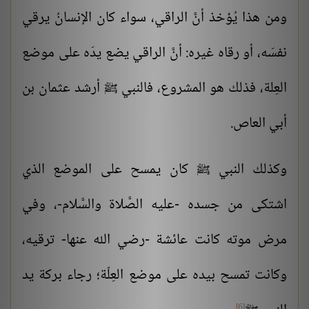
ومن هذا يُؤخذ أنَّ الراقي، سواء كان الإنسانُ يرقي
نفسَه، أو رقاه غيره: أنَّ الراقي يضع يدَه على موضع
العِلة، فذلك هو المشروع، فالنبي
أرشد عثمان بن
ﷺ
أبي العاص.
وكذلك النبي
كان يمسح على الموضع الذي
ﷺ
اشتكى من جسده -عليه الصَّلاة والسَّلام-، وفي
مرض موته كانت عائشة -رضي الله عنها- ترقيه،
وكانت تمسح بيده على موضع العِلّة؛ رجاء بركة يد
[6]