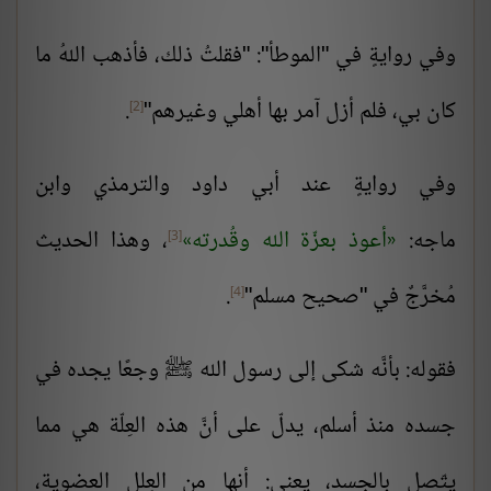
وفي روايةٍ في "الموطأ": "فقلتُ ذلك، فأذهب اللهُ ما
كان بي، فلم أزل آمر بها أهلي وغيرهم"
.
[2]
وفي روايةٍ عند أبي داود والترمذي وابن
ماجه:
أعوذ بعزّة الله وقُدرته
، وهذا الحديث
[3]
مُخرَّجٌ في "صحيح مسلم"
.
[4]
فقوله: بأنَّه شكى إلى رسول الله ﷺ وجعًا يجده في
جسده منذ أسلم، يدلّ على أنَّ هذه العِلّة هي مما
يتّصل بالجسد، يعني: أنها من العِلل العضوية،