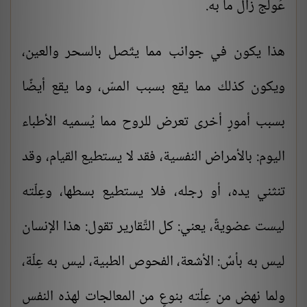
عُولج زال ما به.
هذا يكون في جوانب مما يتّصل بالسحر والعين،
ويكون كذلك مما يقع بسبب المسّ، وما يقع أيضًا
بسبب أمورٍ أخرى تعرض للروح مما يُسميه الأطباء
اليوم: بالأمراض النفسية، فقد لا يستطيع القيام، وقد
تنثني يده، أو رجله، فلا يستطيع بسطها، وعِلّته
ليست عضويةً، يعني: كل التَّقارير تقول: هذا الإنسان
ليس به بأسٌ: الأشعة، الفحوص الطبية، ليس به عِلّة،
ولما نهض من عِلّته بنوعٍ من المعالجات لهذه النفس