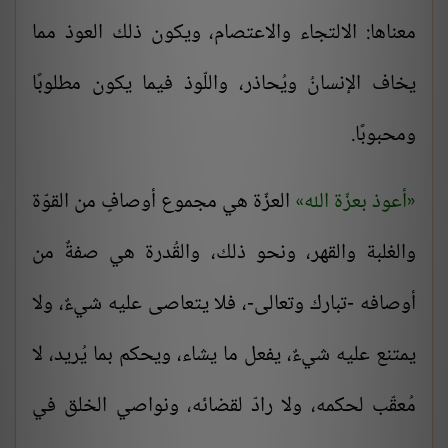
معناها: الالتجاء والاعتصام، ويكون ذلك العوذ مما
يخاف الإنسانُ ويُحاذر، واللّوذ فيما يكون مطلوبًا
ومحبوبًا.
أعوذ بعزّة الله
العزّة هي مجموع أوصافٍ من القوّة
والغلبة والقهر، ونحو ذلك، والقُدرة هي صفةٌ من
أوصافه -تبارك وتعالى-، فلا يتعاصى عليه شيءٌ، ولا
يمتنع عليه شيءٌ، يفعل ما يشاء، ويحكم بما يُريد، لا
مُعقّب لحكمه، ولا رادّ لقضائه، ونواصي الخلق في