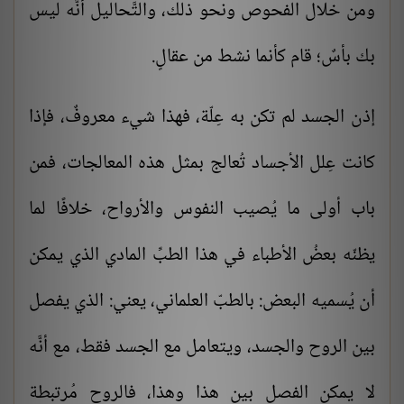
ومن خلال الفحوص ونحو ذلك، والتَّحاليل أنَّه ليس
بك بأسٌ؛ قام كأنما نشط من عقالٍ.
إذن الجسد لم تكن به عِلّة، فهذا شيء معروفٌ، فإذا
كانت عِلل الأجساد تُعالج بمثل هذه المعالجات، فمن
باب أولى ما يُصيب النفوس والأرواح، خلافًا لما
يظنّه بعضُ الأطباء في هذا الطبِّ المادي الذي يمكن
أن يُسميه البعض: بالطبّ العلماني، يعني: الذي يفصل
بين الروح والجسد، ويتعامل مع الجسد فقط، مع أنَّه
لا يمكن الفصل بين هذا وهذا، فالروح مُرتبطة