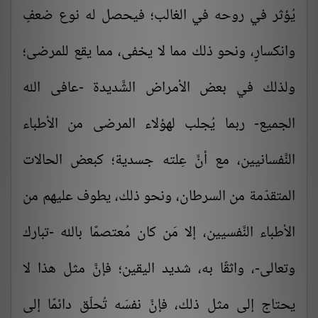
يُؤثر في روحه في الغالب؛ فيحصل له نوع ضعفٍ
وانكسارٍ، ونحو ذلك مما لا يخفى، مما يقع للمرضى؛
ولذلك في بعض الأمراض الشَّديدة -عافى الله
الجميع- ربما يُجلب لهؤلاء المرضى من الأطباء
النَّفسانيين، مع أنَّ عِلته جسدية؛ كبعض الحالات
المتقدّمة من السرطان، ونحو ذلك، يطوف عليهم من
الأطباء النَّفسيين، إلا مَن كان مُعتصمًا بالله -تبارك
وتعالى-، واثقًا به، شديد اليقين؛ فإنَّ مثل هذا لا
يحتاج إلى مثل ذلك، فإنَّ نفسَه تُحلّق دائمًا إلى