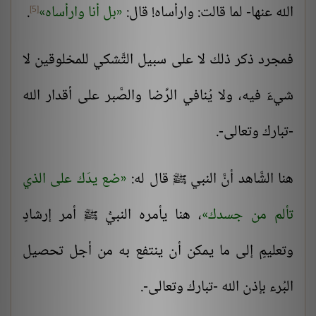
الله عنها- لما قالت: وارأساه! قال:
بل أنا وارأساه
.
[5]
ف
مجرد ذكر ذلك لا على سبيل التَّشكي للمخلوقين لا
شيءَ فيه، ولا يُنافي الرِّضا والصَّبر على أقدار الله
-تبارك وتعالى-.
هنا الشَّاهد أنَّ النبي
قال له:
ضع يدَك على الذي
ﷺ
تألم من جسدك
، هنا يأمره النبيُّ
أمر إرشادٍ
ﷺ
وتعليمٍ إلى ما يمكن أن ينتفع به من أجل تحصيل
البُرء بإذن الله -تبارك وتعالى-.