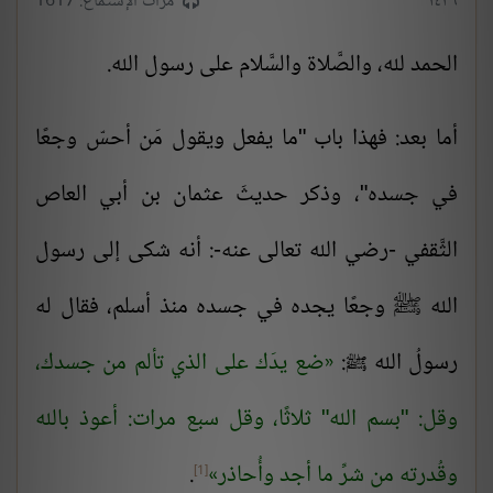
١٤٣٦
مرات الإستماع: 1617
الحمد لله، والصَّلاة والسَّلام على رسول الله.
أما بعد:
فهذا باب "ما يفعل ويقول مَن أحسّ وجعًا
في جسده"، وذكر حديثَ عثمان بن أبي العاص
الثَّقفي -رضي الله تعالى عنه-: أنه شكى إلى رسول
الله ﷺ وجعًا يجده في جسده منذ أسلم، فقال له
رسولُ الله
:
ضع يدَك على الذي تألم من جسدك،
ﷺ
وقل: "بسم الله" ثلاثًا، وقل سبع مرات: أعوذ بالله
وقُدرته من شرِّ ما أجد وأُحاذر
.
[1]