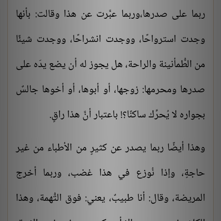
ربما على صدرها،وربما عبَّرت عن هذا وقالت: بأنها
وجدت استرواحًا، ووجدت انشراحًا، ووجدت شيئًا
من الطُّمأنينة والراحة، هل يجوز له أن يضع يدَه على
صدرها ومحرمها: زوجها، أو أبوها، أو أخوها جالسٌ
بجواره لا يُحرِّك ساكنًا؟! باعتبار أنَّ هذا راقٍ.
وهذا أيضًا ربما يصدر عن كثيرٍ من الأطباء من غير
حاجةٍ، وإذا نُوزع في هذا غضب، وربما أخرج
المريضة، وقال: أنا طبيبٌ، يعني: فوق التُّهمة، وهذا