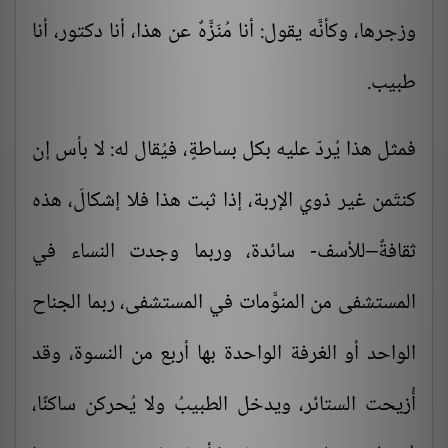
وزجرها، وكأنَّه يقول: أنا مُنَزَّهٌ عن هذا، أنا دكتور، أنا
طبيب.
فمثل هذا يُردّ عليه بكل بساطةٍ، فيُقال له: لا بأس إن
كنتَمن غير ذوي الإربة، إذا ثبت هذا فلا إشكالَ، هذه
ثقافةٌ–للأسف- سائدة، وربما وجدت النساء في
المستشفى من المنوَّمات في المستشفى، ربما الجناح
الواحد أو الغرفة الواحدة بها أربع من النسوة، وقد
أُزيحت الستائر، ويدخل الطبيبُ ولا يُحركن ساكنًا،