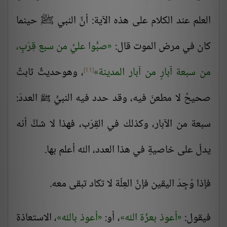
العلم عند الكلام على هذه الآية: أنَّ النبي ﷺ حينما
كان في مرض الموت قال:
صبُّوا عليَّ من سبع قِرَبٍ،
من سبعة آبارٍ من آبار المدينة
، وهوحديثٌ ثابتٌ
[11]
صحيحٌ لا مطعنَ فيه، وقد حدد فيه النبيُّ
العددَ:
ﷺ
سبعة من الآبار، وكذلك في القِرَب، فهذا لا شكَّ أنه
يدلّ على خاصيةٍ في هذا العدد، الله أعلم بها.
فإذا وُجِدَ اليقين فإنَّ العِلّة لا تكاد تبقى معه.
فيقول:
أعوذ بعزّة الله
، أو:
أعوذ بالله
، الاستعاذة