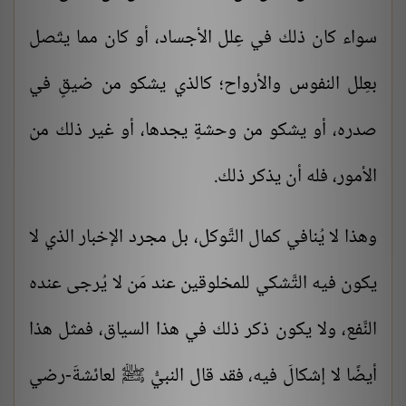
سواء كان ذلك في عِلل الأجساد، أو كان مما يتّصل
بعِلل النفوس والأرواح؛ كالذي يشكو من ضيقٍ في
صدره، أو يشكو من وحشةٍ يجدها، أو غير ذلك من
الأمور، فله أن يذكر ذلك.
وهذا لا يُنافي كمال التَّوكل، بل مجرد الإخبار الذي لا
يكون فيه التَّشكي للمخلوقين عند مَن لا يُرجى عنده
النَّفع، ولا يكون ذكر ذلك في هذا السياق، فمثل هذا
أيضًا لا إشكالَ فيه، فقد قال النبيُّ ﷺ لعائشةَ-رضي