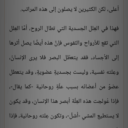
أعلى، لكن الكثيرين لا يصلون إلى هذه المراتب.
فهذا في العِلل الجسدية التي تطال الروح، أمَّا العِلل
التي تقع للأرواح والنّفوس فإنَّ هذه أيضًا يصل أثرها
إلى الأجساد، فقد يتعطّل البصر فلا يرى الإنسانُ،
وعِلته نفسية، وليست بجسديةٍ عضويةٍ، وقد يتعطل
عضوٌ من أعضائه بسبب علّةٍ روحانية -كما يقال-،
فإذا عُولجت هذه العِلّة أبصر هذا الإنسان، وقد يكون
لا يستطيع المشي -أشلّ-، وتكون عِلته روحانية، فإذا