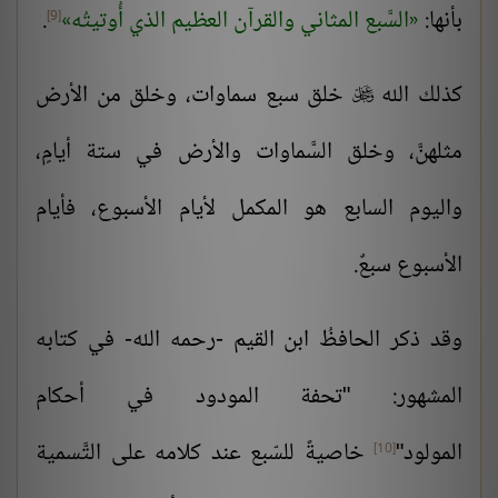
بأنها:
السَّبع المثاني والقرآن العظيم الذي أُوتيتُه
.
[9]
كذلك الله
خلق سبع سماوات، وخلق من الأرض

مثلهنَّ، وخلق السَّماوات والأرض في ستة أيامٍ،
واليوم السابع هو المكمل لأيام الأسبوع، فأيام
الأسبوع سبعٌ.
وقد ذكر الحافظُ ابن القيم -رحمه الله- في كتابه
المشهور: "تحفة ال
م
ودود في أحكام
المولود"
خاصيةً للسّبع عند كلامه على التَّسمية
[10]