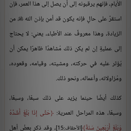
الأيام، فإنهم يرقبونه إلى أن يصل إلى هذا العمر، فإن
استقرَّ على حالٍ فإنه يكون قد أمن بإذن الله
من

الزيادة، وهذا معروفٌ عند الأطباء، يعني: لا يحتاج
إلى عمليةٍ إن لم يكن ذلك مُشاهدًا ظاهرًا يمكن أن
يُؤثر عليه في حركته، ومشيته، وقيامه، وقعوده،
ومُزاولاته، وأعماله، ونحو ذلك.
كذلك أيضًا حينما يزيد على ذلك سبعًا، وسبعًا،
وسبعًا، هذه المراحل العمرية:
حَتَّى إِذَا بَلَغَ أَشُدَّهُ
وَبَلَغَ أَرْبَعِينَ سَنَةً
، وقد ذكر بعضُ أهل
[الأحقاف:15]