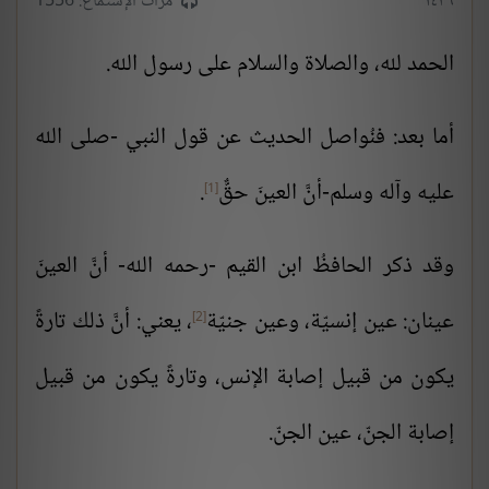
١٤٣٦
مرات الإستماع: 1556
الحمد لله، والصلاة والسلام على رسول الله.
أما بعد:
فنُواصل الحديث عن قول النبي -صلى الله
عليه وآله وسلم-أنَّ العينَ حقٌّ
.
[1]
وقد ذكر الحافظُ ابن القيم -رحمه الله- أنَّ العينَ
عينان: عين إنسيّة، وعين جنيّة
، يعني: أنَّ ذلك تارةً
[2]
يكون من قبيل إصابة الإنس، وتارةً يكون من قبيل
إصابة الجنّ، عين الجنّ.