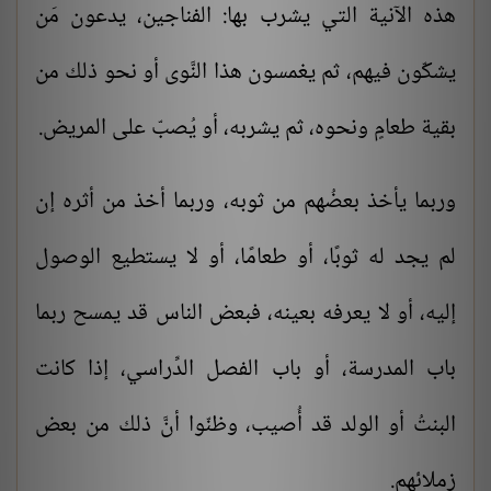
هذه الآنية التي يشرب بها: الفناجين، يدعون مَن
يشكّون فيهم، ثم يغمسون هذا النَّوى أو نحو ذلك من
بقية طعامٍ ونحوه، ثم يشربه، أو يُصبّ على المريض.
وربما يأخذ بعضُهم من ثوبه، وربما أخذ من أثره إن
لم يجد له ثوبًا، أو طعامًا، أو لا يستطيع الوصول
إليه، أو لا يعرفه بعينه، فبعض الناس قد يمسح ربما
باب المدرسة، أو باب الفصل الدِّراسي، إذا كانت
البنتُ أو الولد قد أُصيب، وظنّوا أنَّ ذلك من بعض
زملائهم.