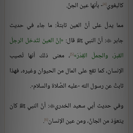
كالبغوي
- بأنها عين الجنِّ.
[4]
مما يدلّ على أنَّ العين ثابتةٌ: ما جاء في حديث
جابر
: أنَّ النبي
قال:
إنَّ العينَ لتُدخل الرجلَ

ﷺ
القبرَ، والجملَ القِدْرَ
، معنى ذلك أنها تُصيب
[5]
الإنسان، كما تقع على المال من الحيوان وغيره، فهذا
ثابتٌ عن رسول الله -عليه الصَّلاة والسلام-.
وفي حديث أبي سعيد الخدري
: أنَّ النبي
كان

ﷺ
يتعوّذ من الجانِّ، ومن عين الإنسان
.
[6]