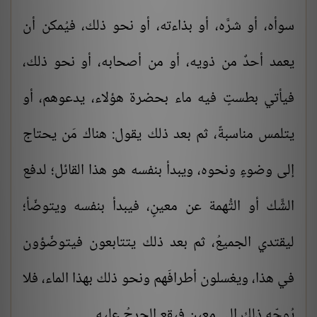
سوأه، أو شرَّه، أو بذاءته، أو نحو ذلك، فيُمكن أن
يعمد أحدٌ من ذويه، أو من أصحابه، أو نحو ذلك،
فيأتي بطستٍ فيه ماء بحضرة هؤلاء، يدعوهم، أو
يتلمس مناسبةً، ثم بعد ذلك يقول: هناك مَن يحتاج
إلى وضوءٍ ونحوه، ويبدأ بنفسه هو هذا القائل؛ لدفع
الشَّك أو التُّهمة عن معينٍ، فيبدأ بنفسه ويتوضّأ؛
ليقتدي الجميعُ، ثم بعد ذلك يتتابعون فيتوضّؤون
في هذا، ويغسلون أطرافَهم ونحو ذلك بهذا الماء، فلا
يُوجّه ذلك إلى معينٍ فيقع الحرجُ عليه.