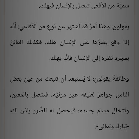
سميّة من الأفعى تتّصل بالإنسان فيهلك.
يقولون: وهذا أمرٌ قد اشتهر عن نوعٍ من الأفاعي: أنَّه
إذا وقع بصرُها على الإنسان هلك، فكذلك العائنُ
بمجرد نظره إلى الإنسان فإنَّه يهلك.
وطائفةٌ يقولون: لا يُستبعد أن تنبعث من عين بعض
الناس جواهرُ لطيفة غير مرئيّة، فتتصل بالمعين،
وتتخلل مسام جسده؛ فيحصل له الضَّرر بإذن الله
-تبارك وتعالى-.