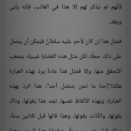
لأنَّهم لم يُذكر لهم إلا هذا في الغالب، فإنه يأبى
ويقف.
فمثل هذا إن كان لأحدٍ عليه سلطانٌ فيُمكن أن يُحمَل
على ذلك حملًا، لكن مثل هذه القضايا غيبيّة، يصعب
التَّحقق منها، وإلا فمثل هذا عادةً يردّ بهذه العبارة
هكذا:"إحنا ما نحن بننضل أحد"، هذا الردّ بهذه
العبارة، وبهذه الألفاظ نفسها، تجد هذا يقولها، وذاك
يقولها، والثَّالث يقولها، وهذا قالها قبل ثلاثين سنةً،