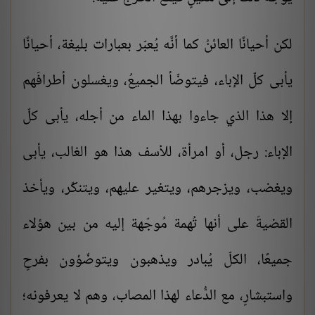
لكن أحيانًا العائنُ كما أنَّه يُعبّر بعبارات بليغة، أحيانًا
يأبى كلّ الإباء، فيتوضّأ الجميعُ، ويغسلون أطرافَهم
إلا هذا الذي جاءوا بهذا الماء من أجله، يأبى كلّ
الإباء: رجل، أو امرأة، للأسف هذا هو الغالب، يأبى
ويغضب، ويزجرهم، ويتغير عليهم، ويتنكّر، ويأخذ
القضيةَ على أنها تُهمة مُوجّهة إليه من بين هؤلاء
جميعًا، الكلّ يُبادر ويذهبون ويتوضّؤون بفرحٍ
واستبشارٍ، مع الدُّعاء لهذا المصاب، وهم لا يعرفونه؛