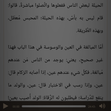
الحيلة لبعض الناس ففعلوها واتَّصلوا مباشرةً، قالوا:
قام ليس به بأسٌ، بهذه الحيلة؛ المحبس مُعطّل،
وبهذه الطَّريقة.
أمَّا المبالغة في العين والوسوسة في هذا الباب فهذا
غير صحيحٍ، يعني: يوجد من الناس مَن عندهم
مُبالغة، فكلّ شيءٍ عندهم عين، إذا أصابه الزكام قال:
عين، وإذا رسب في الاختبار قال: عين، والولد ما
ينفع للدِّراسة؛ فيطلبون له الرُّقاة: الولد أُصيب بعينٍ!
max volume
00:00
-24:43
الولد فيه عينٌ! ما ينجح! الولد أدخلناه في المدرسة