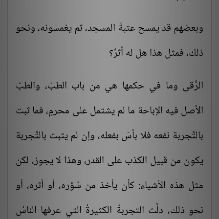
وبعضهم قد يمسح عتبةَ المسجد، ثم يغمسونه، ونحو
ذلك، فمثل هذا هل له أثرٌ؟
الرُّقى وما في حكمها هي من باب الطبّ، والطبّ
الأصل فيه الإباحة ما لم يشتمل على محرمٍ، فما ثبت
بالتَّجربة نفعه فلا بأسَ بفعله، وإن لم يثبت بالتَّجربة
يكون من قبيل الكذب على القدر، وهذا لا يجوز، لكن
مثل هذه الأشياء: كأن يأخذ من سُؤره، أو أثره، أو
نحو ذلك، دلَّت التجربةُ الكثيرةُ التي عرفها الناسُ