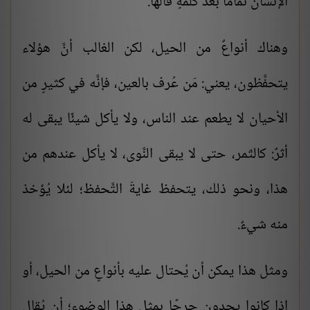
الإنسان تمامًا بعد كلمةٍ قالها.
وهناك أنواعٌ من الحيل، لكن الغالب أنَّ هؤلاء
يتحفَّظون، يعني: مَن عُرف بالعين، فإنَّه في كثيرٍ من
الأحيان لا يطعم عند الناس، ولا يأكل شيئًا يبقى له
أثرٌ: كالتّمر، حتى لا يبقى النَّوى، لا يأكل عندهم من
هذا، ونحو ذلك، يتحفظ غايةَ التَّحفظ؛ لئلا يُؤخذ
منه شيءٌ.
ومثل هذا يمكن أن يُحتال عليه بأنواعٍ من الحيل، أو
إذا كانوا يجدون حرجًا بمثل هذا الوضوء؛ أن يُقال