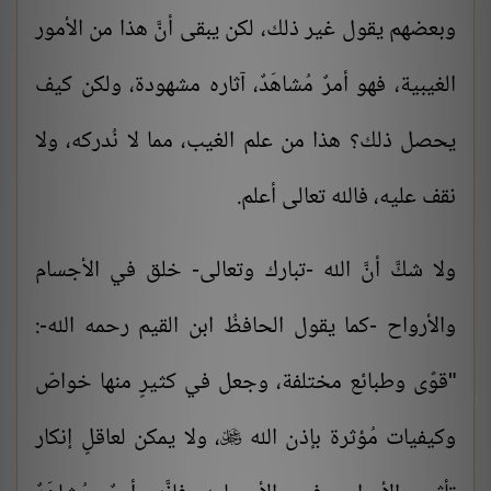
وبعضهم يقول غير ذلك، لكن يبقى أنَّ هذا من الأمور
الغيبية، فهو أمرٌ مُشاهَدٌ، آثاره مشهودة، ولكن كيف
يحصل ذلك؟ هذا من علم الغيب، مما لا نُدركه، ولا
نقف عليه، فالله تعالى أعلم.
ولا شكَّ أنَّ الله -تبارك وتعالى- خلق في الأجسام
والأرواح -كما يقول الحافظُ ابن القيم رحمه الله-:
"قوًى وطبائع مختلفة، وجعل في كثيرٍ منها خواصّ
وكيفيات مُؤثرة بإذن الله
، ولا يمكن لعاقلٍ إنكار
