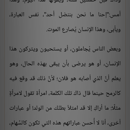
وذاك قبل خمسين سنةً، ويقولها هذا اليوم، وهذا
أمس:"إحنا ما نحن بننضل أحد"، نفس العبارة،
ويأبى، وهذا الإنسان يُصارع الموت.
وبعض الناس يُجاملون، أو يستحيون ويتركون هذا
الإنسان، أو هو يرضى بأن يبقى بهذه الحال، وهو
يعلم أنَّ الذي أصابه هو فلان؛ لأنَّ ذلك قد وقع فيه
كالرمح حينما قال ذاك تلك الكلمة، امرأة تقول لامرأةٍ
مثلًا: ما أراكِ إلا قد امتلأ بطنُك من الولد! أو عبارات
أخرى، أنا لا أُحسن عباراتهم هذه التي تكون كالسِّهام،