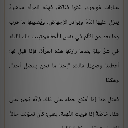
عبارات مُوجزة، لكنَّها فتَّاكة، فهذه المرأة مباشرةً
ينزل عليها الدَّمُ وبوادر الإجهاض، ويُصيبها ما قرب
وما بعد من الألم في نفس اللَّحظة،وتبيت تلك الليلة
في شرِّ ليلةٍ بعدما زارتها هذه المرأة، فإذا قيل لها:
أعطينا وضوءًا. قالت: "إحنا ما نحن بننضل أحد"،
وهكذا.
فمثل هذا إذا أمكن حمله على ذلك فإنَّه يُجبر على
هذا، خاصَّةً إذا قويت التُّهمة، يعني: كأن تحوّلت حالةُ