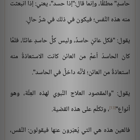
حاسدٍ" مطلقًا، وإنما قال:"إذا حسد"، يعني: إذا انبعثت
منه هذه النَّفس؛ فيكون في ذلك في شرِّ حالٍ.
يقول: "فكل عائنٍ حاسدٌ، وليس كلُّ حاسدٍ عائنًا، فلمَّا
كان الحاسدُ أعمَّ من العائن كانت الاستعاذةُ منه
استعاذةً من العائن؛ لأنَّه داخلٌ في الحاسد".
يقول: "والمقصود العلاج النَّبوي لهذه العِلّة، وهو
أنواع"
، وتكلّم على هذه القضية.
[13]
فالعين هذه هي التي يُعبّرون عنها فيقولون: النَّفس،