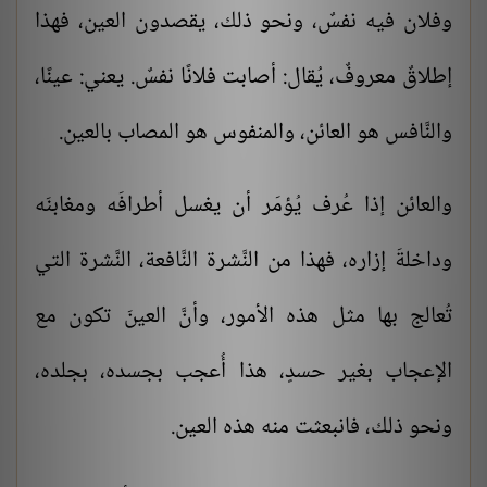
وفلان فيه نفسٌ، ونحو ذلك، يقصدون العين، فهذا
إطلاقٌ معروفٌ، يُقال: أصابت فلانًا نفسٌ. يعني: عينًا،
والنَّافس هو العائن، والمنفوس هو المصاب بالعين.
والعائن إذا عُرف يُؤمَر أن يغسل أطرافَه ومغابنَه
وداخلةَ إزاره، فهذا من النَّشرة النَّافعة، النَّشرة التي
تُعالج بها مثل هذه الأمور، وأنَّ العينَ تكون مع
الإعجاب بغير حسدٍ، هذا أُعجب بجسده، بجلده،
ونحو ذلك، فانبعثت منه هذه العين.