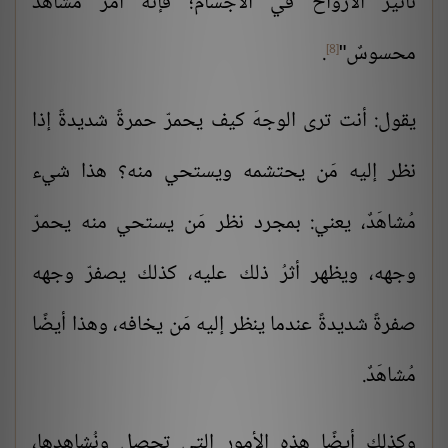
تأثير الأرواح في الأجسام؛ فإنَّه أمرٌ مُشاهَدٌ
محسوسٌ"
.
[8]
يقول: أنت ترى الوجهَ كيف يحمرّ حمرةً شديدةً إذا
نظر إليه مَن يحتشمه ويستحي منه؟ هذا شيء
مُشاهَدٌ، يعني: بمجرد نظر مَن يستحي منه يحمرّ
وجهه، ويظهر أثرُ ذلك عليه، كذلك يصفرّ وجهه
صفرةً شديدةً عندما ينظر إليه مَن يخافه، وهذا أيضًا
مُشاهَدٌ.
وكذلك أيضًا هذه الأمور التي تحصل ونُشاهدها،