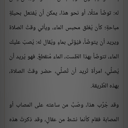
له: توضّأ مثلًا، أو نحو هذا، يمكن أن يُفتعل بحيلةٍ
مباحةٍ؛ كأن يُغلق محبس الماء، ويأتي وقتُ الصلاة
ويريد أن يتوضّأ، فيُؤتَى بماءٍ ويُقال له: يُصبّ عليك
الماء، تتوضّأ بهذا الطّست، الماء مُنقطعٌ. فهو يُريد أن
يُصلِّي، امرأة تُريد أن تُصلِّي، حضر وقتُ الصلاة،
بهذه الطَّريقة.
وقد جُرِّب هذا، وصُبَّ من ساعته على المصاب أو
المصابة فقام كأنما نشط من عقالٍ، وقد ذكرتُ هذه