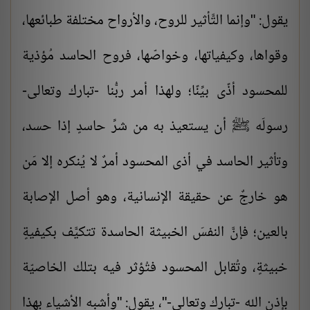
يقول: "وإنما التَّأثير للروح، والأرواح مختلفة طبائعها،
وقواها، وكيفياتها، وخواصّها، فروح الحاسد مُؤذية
للمحسود أذًى بيِّنًا؛ ولهذا أمر ربُّنا -تبارك وتعالى-
رسولَه ﷺ أن يستعيذ به من شرِّ حاسدٍ إذا حسد،
وتأثير الحاسد في أذى المحسود أمرٌ لا يُنكره إلا مَن
هو خارجٌ عن حقيقة الإنسانية، وهو أصل الإصابة
بالعين؛ فإنَّ النفسَ الخبيثة الحاسدة تتكيَّف بكيفيةٍ
خبيثةٍ، وتُقابل المحسود فتُؤثر فيه بتلك الخاصيّة
بإذن الله -تبارك وتعالى-"، يقول: "وأشبه الأشياء بهذا