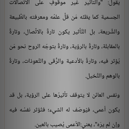
يقول: "والتأثير غير موقوفٍ على الاتِّصالات
الجسمية كما يظنّه مَن قلَّ علمُه ومعرفته بالطَّبيعة
والشَّريعة، بل التَّأثير يكون تارةً بالاتِّصال، وتارةً
بالمقابلة، وتارةً بالرؤية، وتارةً بتوجّه الروح نحو مَن
يُؤثر فيه، وتارةً بالأدعية والرُّقى والتَّعوذات، وتارةً
بالوهم والتَّخيل.
ونفس العائن لا يتوقف تأثيرُها على الرؤية، بل قد
يكون أعمى، فيُوصَف له الشيء؛ فتُؤثر نفسُه فيه
وإن لم يرَه"، يعني:الأعمى يُصيب بالعين.