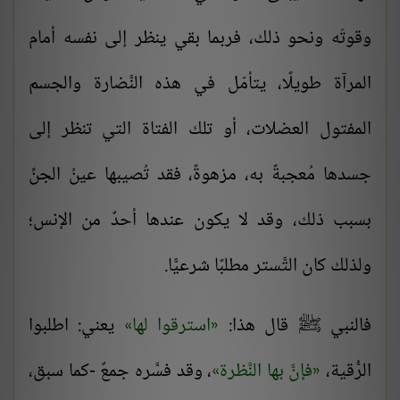
وقوتَه ونحو ذلك، فربما بقي ينظر إلى نفسه أمام
المرآة طويلًا، يتأمّل في هذه النَّضارة والجسم
المفتول العضلات، أو تلك الفتاة التي تنظر إلى
جسدها مُعجبةً به، مزهوةً، فقد تُصيبها عينُ الجنِّ
بسبب ذلك، وقد لا يكون عندها أحدٌ من الإنس؛
ولذلك كان التَّستر مطلبًا شرعيًّا.
فالنبي ﷺ قال هذا:
استرقوا لها
يعني: اطلبوا
الرُّقية،
فإنَّ بها النَّظرة
، وقد فسَّره جمعٌ -كما سبق،