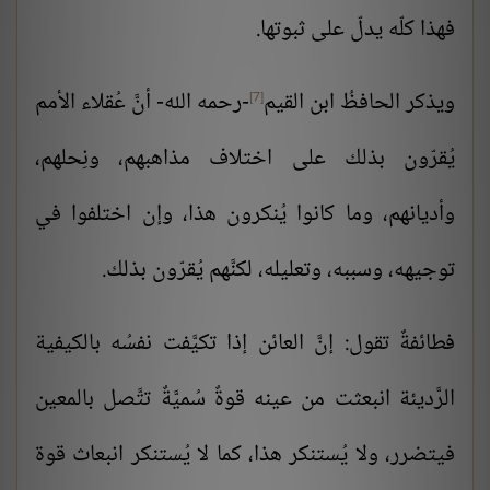
فهذا كلّه يدلّ على ثبوتها.
ويذكر الحافظُ ابن القيم
-رحمه الله- أنَّ عُقلاء الأمم
[7]
يُقرّون بذلك على اختلاف مذاهبهم، ونِحلهم،
وأديانهم، وما كانوا يُنكرون هذا، وإن اختلفوا في
توجيهه، وسببه، وتعليله، لكنَّهم يُقرّون بذلك.
فطائفةٌ تقول: إنَّ العائن إذا تكيَّفت نفسُه بالكيفية
الرَّديئة انبعثت من عينه قوةٌ سُميَّةٌ تتَّصل بالمعين
فيتضرر، ولا يُستنكر هذا، كما لا يُستنكر انبعاث قوة