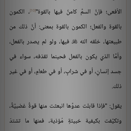
الأفعى؛ فإنَّ السمَّ كامنٌ فيها بالقوة"
، الكمون
[10]
بالقوة والفعل؛ الكمون بالقوة بمعنى: أنَّ ذلك من
طبيعتها، خلقه الله
فيها، ولو لم يصدر بالفعل،

وأمَّا الذي يكون بالفعل فحينما تقذفه، سواء في
جسد إنسانٍ، أو في شرابٍ، أو في طعامٍ، أو في غير
ذلك.
يقول: "فإذا قابلت عدوَّها انبعثت منها قوةٌ غضبيَّةٌ،
وتكيَّفت بكيفية خبيثةٍ مُؤذية، فمنها ما تشتدّ