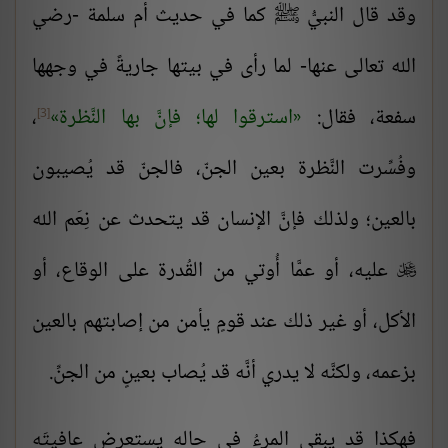
وقد قال النبيُّ ﷺ كما في حديث أم سلمة -رضي
الله تعالى عنها- لما رأى في بيتها جاريةً في وجهها
سفعة، فقال:
استرقوا لها؛ فإنَّ بها النَّظرة
،
[3]
وفُسِّرت النَّظرة بعين الجنّ، فالجنّ قد يُصيبون
بالعين؛ ولذلك فإنَّ الإنسان قد يتحدث عن نِعَم الله
عليه، أو عمَّا أُوتي من القُدرة على الوقاع، أو

الأكل، أو غير ذلك عند قومٍ يأمن من إصابتهم بالعين
بزعمه، ولكنَّه لا يدري أنَّه قد يُصاب بعينٍ من الجنِّ.
فهكذا قد يبقى المرءُ في حاله يستعرض عافيتَه