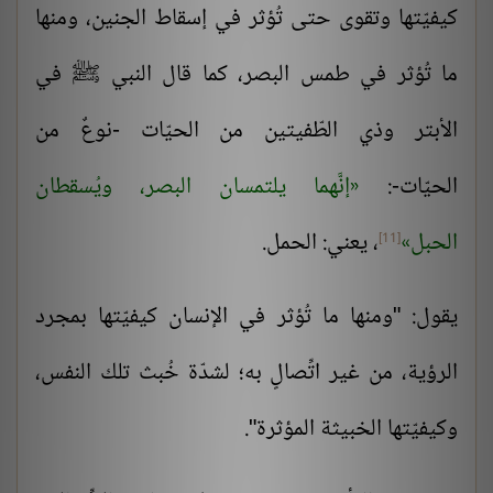
كيفيّتها وتقوى حتى تُؤثر في إسقاط الجنين، ومنها
ما تُؤثر في طمس البصر، كما قال النبي ﷺ في
الأبتر وذي الطّفيتين من الحيّات -نوعٌ من
الحيّات-:
إنَّهما يلتمسان البصر، ويُسقطان
الحبل
، يعني: الحمل.
[11]
يقول: "ومنها ما تُؤثر في الإنسان كيفيّتها بمجرد
الرؤية، من غير اتِّصالٍ به؛ لشدّة خُبث تلك النفس،
وكيفيّتها الخبيثة المؤثرة".