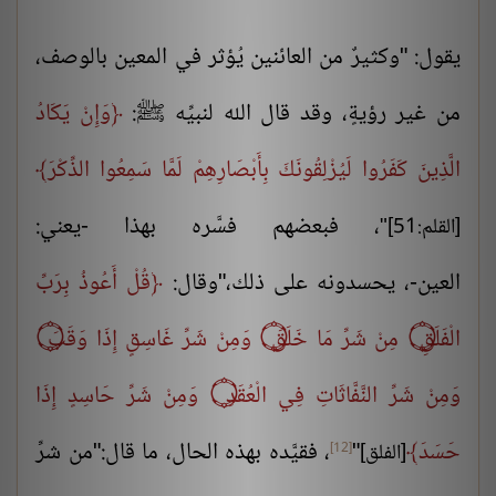
يقول: "وكثيرٌ من العائنين يُؤثر في المعين بالوصف،
من غير رؤيةٍ، وقد قال الله لنبيِّه ﷺ:
وَإِنْ يَكَادُ
الَّذِينَ كَفَرُوا لَيُزْلِقُونَكَ بِأَبْصَارِهِمْ لَمَّا سَمِعُوا الذِّكْرَ
، فبعضهم فسَّره بهذا -يعني:
[القلم:51]"
العين-، يحسدونه على ذلك،"وقال:
قُلْ أَعُوذُ بِرَبِّ
الْفَلَقِ
۝
مِنْ شَرِّ مَا خَلَقَ
۝
وَمِنْ شَرِّ غَاسِقٍ إِذَا وَقَبَ
۝
وَمِنْ شَرِّ النَّفَّاثَاتِ فِي الْعُقَدِ
۝
وَمِنْ شَرِّ حَاسِدٍ إِذَا
حَسَدَ
"
، فقيَّده بهذه الحال، ما قال:"من شرِّ
[الفلق]
[12]