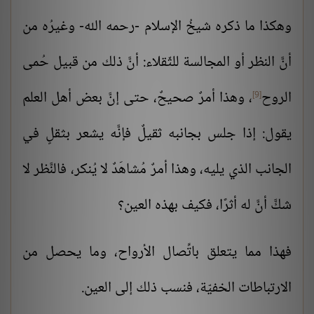
وهكذا ما ذكره شيخُ الإسلام -رحمه الله- وغيرُه من
أنَّ النظر أو المجالسة للثّقلاء: أنَّ ذلك من قبيل حُمى
الروح
، وهذا أمرٌ صحيحٌ، حتى إنَّ بعض أهل العلم
[9]
يقول: إذا جلس بجانبه ثقيلٌ فإنَّه يشعر بثقلٍ في
الجانب الذي يليه، وهذا أمرٌ مُشاهَدٌ لا يُنكر، فالنَّظر لا
شكَّ أنَّ له أثرًا، فكيف بهذه العين؟
فهذا مما يتعلق باتِّصال الأرواح، وما يحصل من
الارتباطات الخفيّة، فنسب ذلك إلى العين.