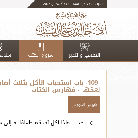
السبت 23 / صفر / 1448 - 08 / أغسطس 2026
التفسير والتدبر
شروح الكتب
سلاسل
109- باب استحباب الأكل بثلاث 
لعقها - فهارس الكتاب
فهرس الدروس
حديث «إذا أكل أحدكم طعامًا..» إلى 