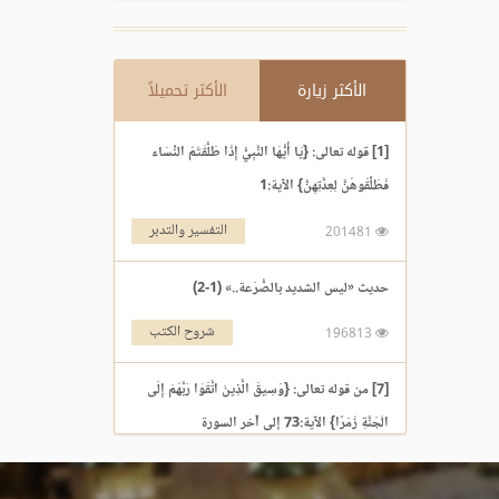
الأكثر زيارة
الأكثر تحميلاً
[1] قوله تعالى: {يَا أَيُّهَا النَّبِيُّ إِذَا طَلَّقْتُمُ النِّسَاء
فَطَلِّقُوهُنَّ لِعِدَّتِهِنَّ} الآية:1
التفسير والتدبر
201481
حديث «ليس الشديد بالصُّرَعة..» (1-2)
شروح الكتب
196813
[7] من قوله تعالى: {وَسِيقَ الَّذِينَ اتَّقَوْا رَبَّهُمْ إِلَى
الْجَنَّةِ زُمَرًا} الآية:73 إلى آخر السورة
التفسير والتدبر
195969