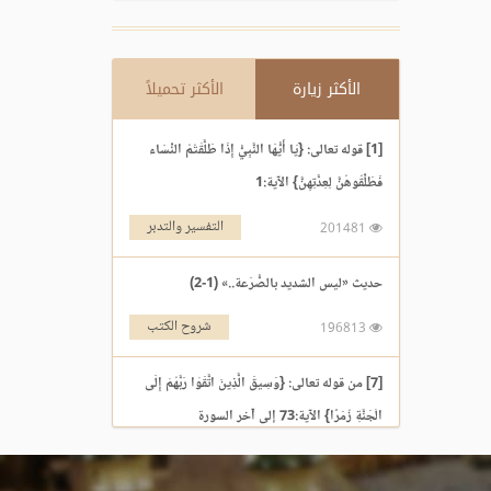
الأكثر زيارة
الأكثر تحميلاً
[1] قوله تعالى: {يَا أَيُّهَا النَّبِيُّ إِذَا طَلَّقْتُمُ النِّسَاء
فَطَلِّقُوهُنَّ لِعِدَّتِهِنَّ} الآية:1
التفسير والتدبر
201481
حديث «ليس الشديد بالصُّرَعة..» (1-2)
شروح الكتب
196813
[7] من قوله تعالى: {وَسِيقَ الَّذِينَ اتَّقَوْا رَبَّهُمْ إِلَى
الْجَنَّةِ زُمَرًا} الآية:73 إلى آخر السورة
التفسير والتدبر
195969