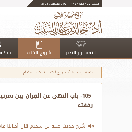
السبت 23 / صفر / 1448 - 08 / أغسطس 2026
التفسير والتدبر
شروح الكتب
سلاسل
الصفحة الرئيسية
شروح الكتب
كتاب الطعام
105- باب النهي عن القِران بين تمر
رفقته
شرح حديث جبلة بن سحيم قال أصابنا عام 