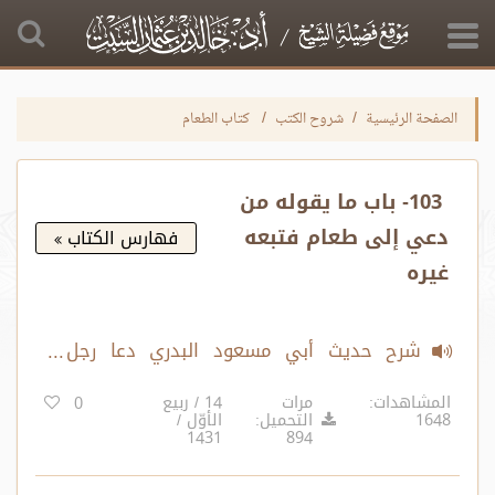
الصفحة الرئيسية
شروح الكتب
كتاب الطعام
103- باب ما يقوله من
دعي إلى طعام فتبعه
فهارس الكتاب
غيره
شرح حديث أبي مسعود البدري دعا رجل
النبي صلى الله عليه وسلم لطعام
المشاهدات:
مرات
14 / ربيع
0
1648
التحميل:
الأوّل /
1431
894