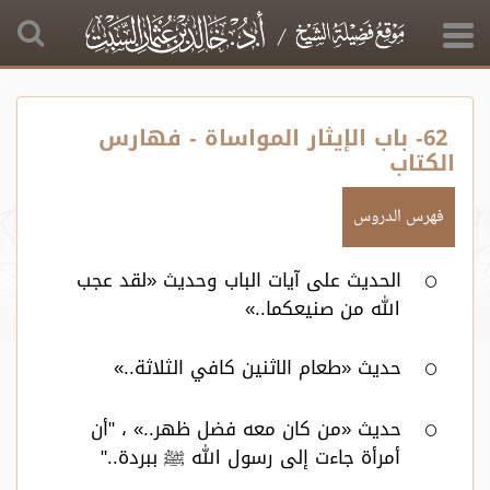
62- باب الإيثار المواساة - فهارس
الكتاب
فهرس الدروس
الحديث على آيات الباب وحديث «لقد عجب
الله من صنيعكما..»
حديث «طعام الاثنين كافي الثلاثة..»
حديث «من كان معه فضل ظهر..» ، "أن
أمرأة جاءت إلى رسول الله ﷺ ببردة.."