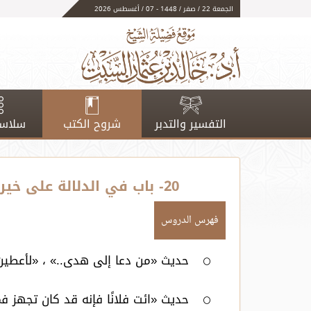
الجمعة 22 / صفر / 1448 - 07 / أغسطس 2026
التفسير والتدبر
شروح الكتب
سلاسل
20- باب في الدلالة على خير والدعاء إلى هدى أو ضلال - فهارس الكتاب
فهرس الدروس
حديث «من دعا إلى هدى..» ، «لأعطين الر
حديث «ائت فلانًا فإنه قد كان تجهز 