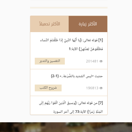
الأكثر زيارة
الأكثر تحميلاً
[1] قوله تعالى: {يَا أَيُّهَا النَّبِيُّ إِذَا طَلَّقْتُمُ النِّسَاء
فَطَلِّقُوهُنَّ لِعِدَّتِهِنَّ} الآية:1
التفسير والتدبر
201481
حديث «ليس الشديد بالصُّرَعة..» (1-2)
شروح الكتب
196813
[7] من قوله تعالى: {وَسِيقَ الَّذِينَ اتَّقَوْا رَبَّهُمْ إِلَى
الْجَنَّةِ زُمَرًا} الآية:73 إلى آخر السورة
التفسير والتدبر
195969