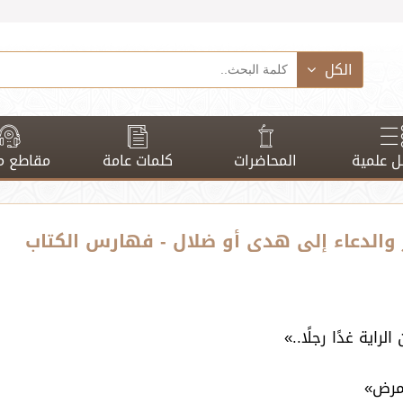
الكل
 علمية
المحاضرات
كلمات عامة
مقاطع م
اية غدًا رجلًا..»
فمرض»