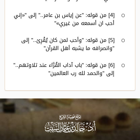
[4] من قوله: "عن إياس بن عامر.." إلى "«إني
أحب ان أسمعه من غيري»"
[5] من قوله: "وأحب لمن كان يُقْرِئ.." إلى
"وانصرافه ما يشبه أهل القرآن"
[6] من قوله: "باب آداب القُرَّاء عند تلاوتهم.."
إلى "والحمد لله رب العالمين"