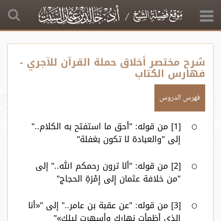
شرح مختصر أخلاق حملة القرآن للآجري -
فهارس الكتاب
فهرس الدروس
[1] من قوله: "أحق ما استفتح به الكلام.."
إلى "والعبادة لا تكون بغفلة"
[2] من قوله: "ألا ترون رحمكم الله.." إلى
"من خلافة عثمان إِلى إِمْرَةِ الحجاج"
[3] من قوله: "عن عقبة بن عامر.." إلى "«أنا
الذي أظمأت نهارك وأسهرت ليلك»"